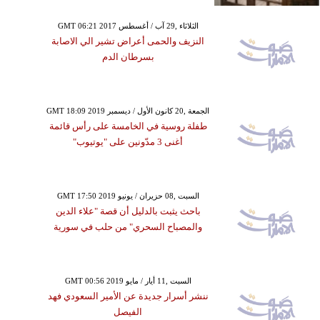
GMT 06:21 2017 الثلاثاء ,29 آب / أغسطس
النزيف والحمى أعراض تشير الي الاصابة
بسرطان الدم
GMT 18:09 2019 الجمعة ,20 كانون الأول / ديسمبر
طفلة روسية في الخامسة على رأس قائمة
أغنى 3 مدّونين على "يوتيوب"
GMT 17:50 2019 السبت ,08 حزيران / يونيو
باحث يثبت بالدليل أن قصة "علاء الدين
والمصباح السحري" من حلب في سورية
GMT 00:56 2019 السبت ,11 أيار / مايو
ننشر أسرار جديدة عن الأمير السعودي فهد
الفيصل