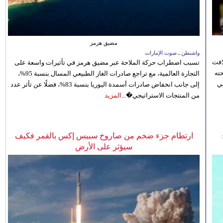
مضيق هرمز
واشنطن ـ صوت الإمارات
افت
تسبب اضطراب حركة الملاحة عبر مضيق هرمز في تأثيرات واسعة على
ته
التجارة العالمية، مع تراجع صادرات الغاز الطبيعي المسال بنسبة 95%،
ي
إلى جانب انخفاض صادرات أسمدة اليوريا بنسبة 83%، فضلًا عن تأثر عدد
من المنتجات الاستراتيجي�...
المزيد
ارتطام جزء ضخم من صاروخ سبيس إكس بالقمر فكيف
سيؤثر على الأرض