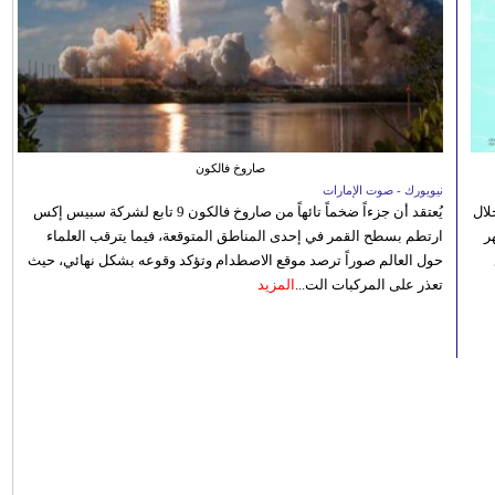
صاروخ فالكون
نيويورك - صوت الإمارات
الصيفي لعام 2026، من خلال
يُعتقد أن جزءاً ضخماً تائهاً من صاروخ فالكون 9 تابع لشركة سبيس إكس
ر
ارتطم بسطح القمر في إحدى المناطق المتوقعة، فيما يترقب العلماء
حول العالم صوراً ترصد موقع الاصطدام وتؤكد وقوعه بشكل نهائي، حيث
تعذر على المركبات الت...
المزيد