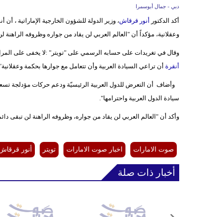
دبي - جمال أبوسمرا
أكد الدكتور
أنور قرقاش
، وزير الدولة للشؤون الخارجية الإماراتية ، أن 
وعقلانية، مؤكداً أن "العالم العربي لن يقاد من جواره وظروفه الراهنة لن
وقال في تغريدات على حسابه الرسمي على "تويتر" :لا يخفى على المراقب
أنقرة
أن تراعي السيادة العربية وأن تتعامل مع جوارها بحكمة وعقلانية".
وأضاف أن التعرض للدول العربية الرئيسيّة ودعم حركات مؤدلجة تسعى لتغي
سيادة الدول العربية واحترامها".
وأكد أن "العالم العربي لن يقاد من جواره، وظروفه الراهنة لن تبقى دائم
صوت الامارات
اخبار صوت الامارات
تويتر
أنور قرقاش
أخبار ذات صلة