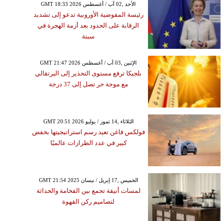
GMT 18:33 2026 الأحد ,02 آب / أغسطس
رئيسة المفوضية الأوروبية تدعو إلى تشديد
الرقابة على الحدود بعد أزمة الهجرة في
السبت ,01 كانون الأول / ديسمبر GMT
سبتة
05:41 2018
نروا تنفذ مشاريع في غزة
GMT 21:47 2026 الإثنين ,03 آب / أغسطس
فة الغربية والأردن بقيمة
بلجيكا ترفع مستوى التحذير إلى البرتقالي
63 مليون دولار
مع موجة حر تصل إلى 37 درجة
GMT 20:51 2026 الثلاثاء ,14 تموز / يوليو
فولكس فاغن تعيد رسم استراتيجيتها بخفض
كبير في عدد الطرازات عالميًا
GMT 21:54 2025 الخميس ,17 إبريل / نيسان
لمسات أنيقة تجمع بين الفخامة والحداثة
لتصاميم ركن القهوة