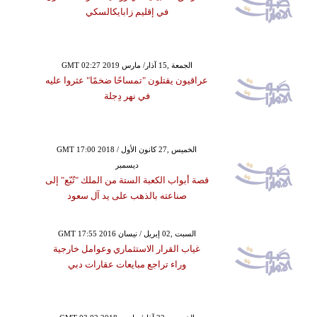
في إقليم زابايكالسكي
GMT 02:27 2019 الجمعة ,15 آذار/ مارس
عراقيون يقتلون "تمساحًا ضخمًا" عثروا عليه
في نهر دِجلة
GMT 17:00 2018 الخميس ,27 كانون الأول /
ديسمبر
قصة أبواب الكعبة الستة من الملك "تُبّع" إلى
صناعته بالذهب على يد آل سعود
GMT 17:55 2016 السبت ,02 إبريل / نيسان
غياب القرار الاستثماري وعوامل خارجية
وراء تراجع مبايعات عقارات دبي