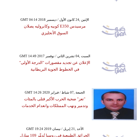
GMT 04:14 2018 الإثنين ,24 كانون الأول / ديسمبر
مرسيدس E350 كوبيه وكابروليه يصلان
السوق الأنجليزي
GMT 14:49 2017 السبت ,04 تشرين الثاني / نوفمبر
الإعلان عن تجديد مقصورات "الدرجة الأولى"
في الخطوط الجوية البريطانية
GMT 14:26 2020 الجمعة ,07 شباط / فبراير
"تعز" ضحية الحرب الأكبر قتلى بالمئات
وتدمير ونهب الممتلكات وانعدام الخدمات
GMT 19:24 2019 الأحد ,21 إبريل / نيسان
الحرائق الطبيعية في روسيا تُدمِّر 109 منازل