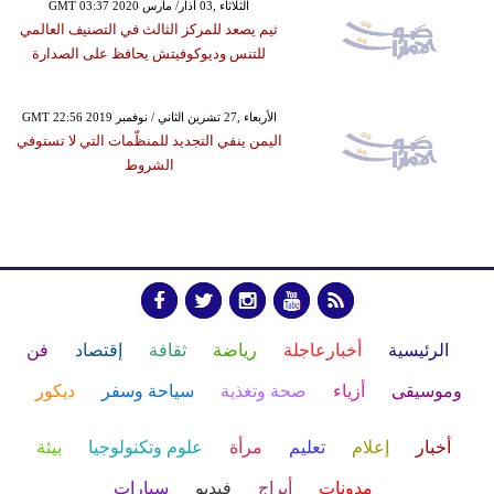
GMT 03:37 2020 الثلاثاء ,03 آذار/ مارس
ثيم يصعد للمركز الثالث في التصنيف العالمي
للتنس وديوكوفيتش يحافظ على الصدارة
GMT 22:56 2019 الأربعاء ,27 تشرين الثاني / نوفمبر
اليمن ينفي التجديد للمنظّمات التي لا تستوفي
الشروط
الرئيسية
أخبارعاجلة
رياضة
ثقافة
إقتصاد
فن
وموسيقى
أزياء
صحة وتغذية
سياحة وسفر
ديكور
أخبار
إعلام
تعليم
مرأة
علوم وتكنولوجيا
بيئة
مدونات
أبراج
فيديو
سيارات