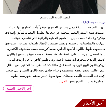
النجمة اللبنانية كارمن بصيبص
بيروت - صوت الإمارات
أبهرت النجمة اللبنانية كارمن بصيبص الجمهور مؤخراً بأحدث ظهور لها، حيث
اعتمدت قصة الشعر القصير متخلية عن شعرها الطويل المعتاد، لتتألق بإطلالات
مبتكرة وخاطفة جمعت بين التصاميم العملية والراقية التي تناسب الأوقات
النهارية والمناسبات الرسمية. ولفتت بصيبص الأنظار بإطلالة عصرية ارتدت فيها
جمبسوت طويل باللون الأسود الداكن بقصة كورسيه ضيقة مكشوفة الكتفين،
بينما انسدل الجزء السفلي بقصة واسعة، ونسقت معه حقيبة يد صغيرة باللون
الأصفر الزبدي ومجوهرات ذهبية ناعمة. وفي ظهور كاجوال آخر، ارتدت كنزة
تريكو باللون البيج الوردي بفتحة عنق مائلة كشفت عن أحد الكتفين، مع بنطال
أبيض عالي الخصر بقصة مستقيمة وحزام جلدي رفيع باللون البني. وعلى صعيد
الإطلالات الفخمة، تألقت بفستان أسود طويل تميز بقصّة الكورسيه العلوية
المطرزة بحبيبات الترتر وتنو...
المزيد
آخر الأخبار الطبية
آخر الأخبار