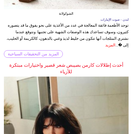
الشوكولاتة
لندن - صوت الإمارات
توجد الأطعمة فائقة المعالجة في عدد من الأغذية على نحو يفوق ما قد يتصوره
كثيرون، وسوف تساعدك هذه الوصفات الشهية على تجنبها. ونتوقع عندما
نشتري المثلجات أنها تتكون من خليط لذيذ وغني بالدهون، كالكريمة أو الحليب،
إلى �...
المزيد
المزيد من التحقيقات السياحية
أحدث إطلالات كارمن بصيبص شعر قصير واختيارات مبتكرة
للأزياء