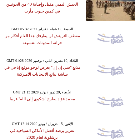
الجيش اليمني مقتل وإصابة 40 من الحوثيين
في كمين جنوب مأرب
GMT 05:32 2021 الجمعة ,19 شباط / فبراير
معطف الترينش لن يفارقكِ هذا العام أفكار من
خزانة المدونات لتنسيقه
GMT 01:28 2020 الثلاثاء ,10 تشرين الثاني / نوفمبر
مذيع "سي إن إن" يعرض لوجو موقع إباحي في
شاشة نتائج الانتخابات الأميركية
GMT 21:13 2020 الأربعاء ,29 تموز / يوليو
محمد فؤاد يطرح "شكوى إلى الله" قريبا
GMT 12:14 2020 الإثنين ,15 حزيران / يونيو
تقرير يرصد أفضل الأماكن السياحية في
برشلونة لعام 2020