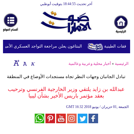
آخر تحديث 18:44:55 بتوقيت أبوظبي
الرئيسية
أخبارعاجلة
رياضة
ثقافة
البنتاغون يعلن مراجعة التواجد العسكري الأميركي ف
إقتصاد
الرئيسية
»
أخبار محلية وعربية وعالمية
فن
تبادل الجانبان وجهات النظر تجاه مستجدات الأوضاع في المنطقة
وموسيقى
عبدالله بن زايد يلتقي وزير الخارجية الفرنسي وترحيب
أزياء
بعقد مؤتمر باريس الأخير بشأن ليبيا
صحة
16:32 2018 الجمعة ,01 حزيران / يونيو
GMT
وتغذية
سياحة