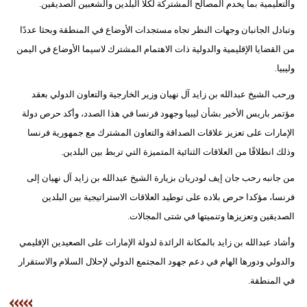
والتعليمية بما يخدم المصالح المشتركة لكلا البلدين والشعبين الصديقين.
مدوَّنات
وتبادل الجانبان وجهات النظر تجاه مستجدات الأوضاع في المنطقة وبحثا عددًا
أبراج
من القضايا الإقليمية والدولية ذات الاهتمام المشترك لاسيما الأوضاع في اليمن
وليبيا.
فيديو
ورحب الشيخ عبدالله بن زايد آل نهيان وزير الخارجية والتعاون الدولي بعقد
سيارات
مؤتمر باريس الأخير بشأن ليبيا وجهود فرنسا في هذا الصدد، وأكد حرص دولة
الإمارات على تعزيز علاقات الصداقة والتعاون المشترك مع جمهورية فرنسا
وذلك انطلاقًا من العلاقات الثنائية المتميزة التي تربط بين البلدين.
من جانبه رحب جان إيف لودريان بزيارة الشيخ عبدالله بن زايد آل نهيان إلى
فرنسا، مؤكدا حرص بلاده على توطيد العلاقات الاستراتيجية بين البلدين
الصديقين وتعزيزها وتنميتها في شتى المجالات.
وأشاد عبدالله بن زايد بالمكانة الرائدة لدولة الإمارات على الصعيدين الإقليمي
والدولي ودورها الهام في دعم جهود المجتمع الدولي لإحلال السلام والاستقرار
في المنطقة.