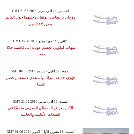
GMT 21:38 2013 الخميس ,14 آذار/ مارس
زوجان بريطانيان يوثقان رحلتهما حول العالم
بصور لأقدامهم
GMT 15:36 2017 الإثنين ,31 تموز / يوليو
شهاب كنكوني يحسم عودته إلى كاظمة خلال
يومين
GMT 06:55 2017 الجمعة ,22 أيلول / سبتمبر
جهّزي حديقة منزلك واستعدي لاستقبال فصل
الشتاء
GMT 21:01 2016 السبت ,05 آذار/ مارس
الكبار يعرض القفطان المغربي متميّزًا في
الفتحات الأمامية والجانبية
GMT 01:06 2021 السبت ,16 تشرين الأول / أكتوبر