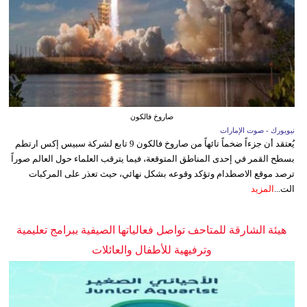
صاروخ فالكون
نيويورك - صوت الإمارات
يُعتقد أن جزءاً ضخماً تائهاً من صاروخ فالكون 9 تابع لشركة سبيس إكس ارتطم
بسطح القمر في إحدى المناطق المتوقعة، فيما يترقب العلماء حول العالم صوراً
ترصد موقع الاصطدام وتؤكد وقوعه بشكل نهائي، حيث تعذر على المركبات
الت...
المزيد
هيئة الشارقة للمتاحف تواصل فعالياتها الصيفية ببرامج تعليمية
وترفيهية للأطفال والعائلات