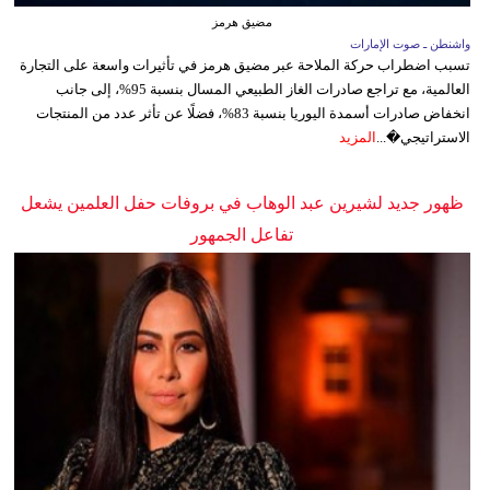
مضيق هرمز
واشنطن ـ صوت الإمارات
تسبب اضطراب حركة الملاحة عبر مضيق هرمز في تأثيرات واسعة على التجارة
العالمية، مع تراجع صادرات الغاز الطبيعي المسال بنسبة 95%، إلى جانب
انخفاض صادرات أسمدة اليوريا بنسبة 83%، فضلًا عن تأثر عدد من المنتجات
الاستراتيجي�...
المزيد
ظهور جديد لشيرين عبد الوهاب في بروفات حفل العلمين يشعل
تفاعل الجمهور