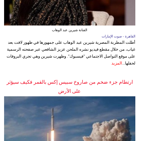
الفنانة شيرين عبد الوهاب
القاهرة - صوت الإمارات
أطلت المطربة المصرية شيرين عبد الوهاب على جمهورها في ظهور لافت بعد
غياب، من خلال مقطع فيديو نشره الملحن عزيز الشافعي عبر صفحته الرسمية
على موقع التواصل الاجتماعي "فيسبوك". وظهرت شيرين وهي تجري البروفات
لحفلها...
المزيد
ارتطام جزء ضخم من صاروخ سبيس إكس بالقمر فكيف سيؤثر
على الأرض