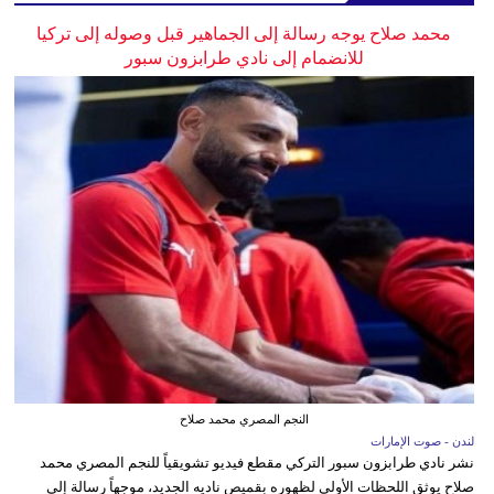
محمد صلاح يوجه رسالة إلى الجماهير قبل وصوله إلى تركيا
للانضمام إلى نادي طرابزون سبور
النجم المصري محمد صلاح
لندن - صوت الإمارات
نشر نادي طرابزون سبور التركي مقطع فيديو تشويقياً للنجم المصري محمد
صلاح يوثق اللحظات الأولى لظهوره بقميص ناديه الجديد، موجهاً رسالة إلى