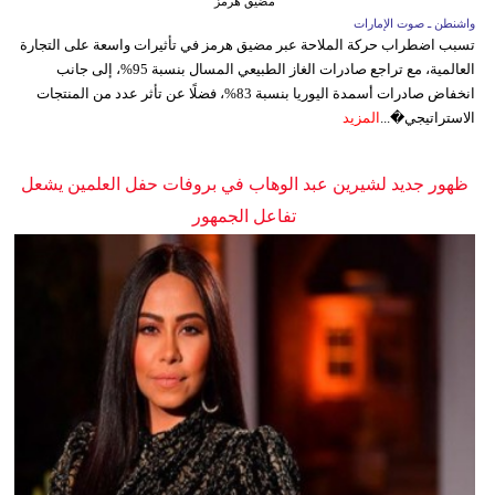
مضيق هرمز
واشنطن ـ صوت الإمارات
تسبب اضطراب حركة الملاحة عبر مضيق هرمز في تأثيرات واسعة على التجارة
العالمية، مع تراجع صادرات الغاز الطبيعي المسال بنسبة 95%، إلى جانب
انخفاض صادرات أسمدة اليوريا بنسبة 83%، فضلًا عن تأثر عدد من المنتجات
الاستراتيجي�...
المزيد
ظهور جديد لشيرين عبد الوهاب في بروفات حفل العلمين يشعل
تفاعل الجمهور