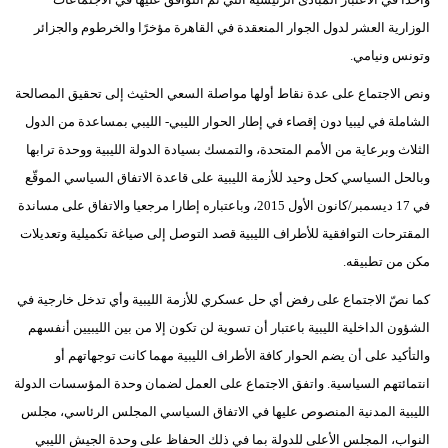
مدوَّنات
الوزارية العشر لدول الجوار المنعقدة في القاهرة مؤخرًا والخرطوم والجزائر
وتونس ونيامي.
أبراج
ونص الاجتماع على عدة نقاط أولها مواصلة السعي الحثيث إلى تحقيق المصالحة
فيديو
الشاملة في ليبيا دون إقصاء في إطار الحوار الليبي- الليبي بمساعدة من الدول
سيارات
الثلاث وبرعاية من الأمم المتحدة، والتمسك بسيادة الدولة الليبية ووحدة ترابها
وبالحل السياسي كحل وحيد للأزمة الليبية على قاعدة الاتفاق السياسي الموقّع
في 17 ديسمبر/كانون الأول 2015، وباعتباره إطارا مرجعيا والاتفاق على مساندة
المقترحات التوافقية للأطراف الليبية قصد التوصل إلى صياغة تكميلية وتعديلات
مكن من تطبيقه.
كما نصّ الاجتماع على رفض أي حل عسكري للأزمة الليبية وأي تدخل خارجية في
الشؤون الداخلية الليبية باعتبار أن تسوية لن تكون إلا من بين الليبيين أنفسهم
والتأكيد على أن يضم الحوار كافة الأطراف الليبية مهما كانت توجهاتهم أو
انتمائتهم السياسية. واتفق الاجتماع على العمل لضمان وحدة المؤسسات الدولة
الليبية المدنية المنصوص عليها في الاتفاق السياسي المجلس الرئاسي، مجلس
النواب، المجلس الأعلى للدولة بما في ذلك الحفاظ على وحدة الجيش الليبي