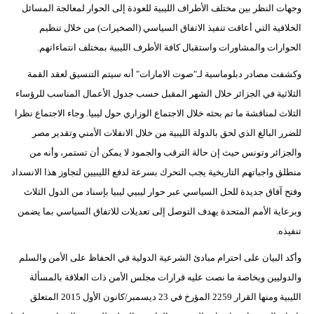
وجهات النظر بين مختلف الأطراف الليبية للعودة إلى الحوار لمعالجة المسائل
الخلافية التي أعاقت تنفيذ الاتفاق السياسي (الصخيرات) من خلال تنظيم
الحوارات والمشاورات واستقبال كافة الأطرف الليبية بمختلف انتماءاتهم.
وكشفت مصادر دبلوماسية لـ"صوت الامارات" أنه سيتم التنسيق لعقد القمة
الثلاثية في الجزائر خلال الشهر المقبل حسب جدول الأعمال المناسب للرؤساء
الثلاث لمناقشة ما تم بحثه خلال الاجتماع الوزاري حول ليبيا. وجاء الاجتماع نظرا
للضرر البالغ الذي لحق بالدولة الليبية من خلال الانفلات الأمني وتقدير مصر
والجزائر وتونس حيث إن حالة الترقب والجمود لا يمكن أن تستمر، وأنه من
منطلق واجباتهم التاريخية يجب التحرك بسرعة لدفع الليبيين لتجاوز هذا الانسداد
وفتح آفاق جديدة للحل السياسي عبر حوار ليبيي ليبيا بإسناد من الدول الثلاث
وبرعاية الأمم المتحدة يهدف التوصل إلى تعديلات للاتفاق السياسي بما يضمن
تنفيذه.
وأكد البيان على احترام مبادئ الشرعية الدولية في الحفاظ على الأمن والسلم
والدوليين وبخاصة ما نصت عليه قرارات مجلس الأمن ذات العلاقة بالمسألة
الليبية ومنها القرار 2259 المؤرخ في 23 ديسمبر/كانون الأول 2015 المتعلق