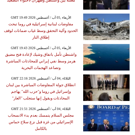
معلنة بين واشنطن وطهران لاحتواء التصعيد
GMT 19:49 2026 الأربعاء ,05 آب / أغسطس
مفاوضات لبنانية إسرائيلية في روما تبحث
الحدود وآلية التحقق وسط غياب ضمانات لوقف
إطلاق النار
GMT 19:43 2026 الأربعاء ,05 آب / أغسطس
واشنطن تأمل باتفاق وشيك لإعادة فتح مضيق
هرمز وسط نفي إيراني للمحادثات المباشرة
وتصاعد الهجمات البحرية
GMT 22:16 2026 الثلاثاء ,04 آب / أغسطس
انطلاق جولة المفاوضات المباشرة بين لبنان
وإسرائيل في روما و"حزب الله" يهاجم
المحادثات ويقول إنها ستجلب "العار"
GMT 21:51 2026 الثلاثاء ,04 آب / أغسطس
مجلس السلام يتمسك بعدم بدء الانسحاب
الإسرائيلي من غزة قبل نزع سلاح حماس
بالكامل