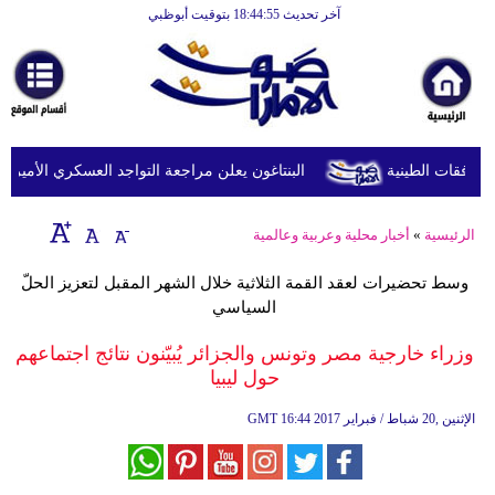
آخر تحديث 18:44:55 بتوقيت أبوظبي
الرئيسية
أخبارعاجلة
رياضة
ثقافة
البنتاغون يعلن مراجعة التواجد العسكري الأميركي في
إقتصاد
الرئيسية
»
أخبار محلية وعربية وعالمية
فن
وسط تحضيرات لعقد القمة الثلاثية خلال الشهر المقبل لتعزيز الحلّ
وموسيقى
السياسي
أزياء
وزراء خارجية مصر وتونس والجزائر يُبيّنون نتائج اجتماعهم
حول ليبيا
صحة
16:44 2017 الإثنين ,20 شباط / فبراير
GMT
وتغذية
سياحة