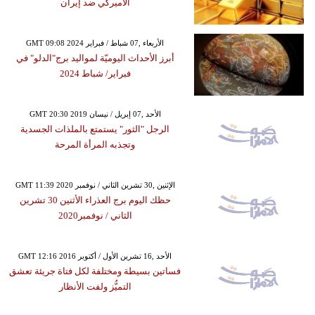
الأميركي ضد إيران
GMT 09:08 2024 الأربعاء ,07 شباط / فبراير
أبرز الأحداث اليوميّة لمواليد برج"الدلو" في
فبراير/ شباط 2024
GMT 20:30 2019 الأحد ,07 إبريل / نيسان
الرجل "الثور" يستمتع بالملذات الجسدية
وتجذبه المرأة المرحة
GMT 11:39 2020 الإثنين ,30 تشرين الثاني / نوفمبر
حظك اليوم برج العذراء الأثنين 30 تشرين
الثاني / نوفمبر2020
GMT 12:16 2016 الأحد ,16 تشرين الأول / أكتوبر
فساتين بسيطة ومختلفة لكل فتاة جريئة تعشق
التميُّز ولفت الأنظار