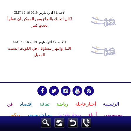
GMT 12:16 2019 الأحد ,31 آذار/ مارس
تُكلل أتعابك بالنجاح ومن الممكن أن تتفاجأ
بحدثٍ كبير
GMT 19:56 2019 الثلاثاء ,12 آذار/ مارس
الليل والنهار يتساويان في الكويت السبت
المقبل
الرئيسية
أخبارعاجلة
رياضة
ثقافة
إقتصاد
فن
وموسيقى
أزياء
صحة وتغذية
سياحة وسفر
ديكور
أخبار
إعلام
تعليم
مرأة
علوم وتكنولوجيا
بيئة