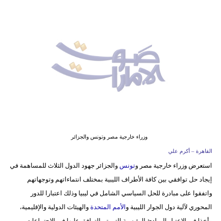
وسفر
ديكور
أخبار
إعلام
تعليم
مرأة
أزياء
وزراء خارجية مصر وتونس والجزائر
إسلامية
القاهرة – أكرم علي
استعرض
وزراء خارجية مصر و
تونس
والجزائر جهود الدول الثلاث للمساهمة في
علوم
إيجاد حل توافقي بين كافة الأطراف الليبية بمختلف انتماءاتهم وتوجهاتهم
وتكنولوجيا
واتفقوا على مبادرة للحل السياسي الشامل في ليبيا وذلك اعتبارا للدور
بيئة
المحوري لآلية دول الجوار الليبية و
الأمم المتحدة
والهيئات الدولية والإقليمية،
وأخذا في الاعتبار المبادئ الرئيسية التي تم التوافق عليها في الاجتماعات