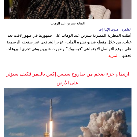
الفنانة شيرين عبد الوهاب
القاهرة - صوت الإمارات
أطلت المطربة المصرية شيرين عبد الوهاب على جمهورها في ظهور لافت بعد
غياب، من خلال مقطع فيديو نشره الملحن عزيز الشافعي عبر صفحته الرسمية
على موقع التواصل الاجتماعي "فيسبوك". وظهرت شيرين وهي تجري البروفات
لحفلها...
المزيد
ارتطام جزء ضخم من صاروخ سبيس إكس بالقمر فكيف سيؤثر
على الأرض