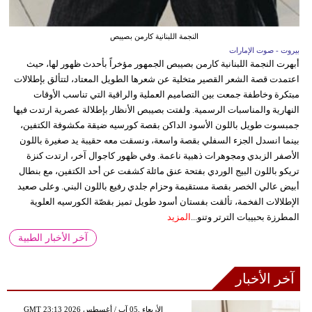
النجمة اللبنانية كارمن بصيبص
بيروت - صوت الإمارات
أبهرت النجمة اللبنانية كارمن بصيبص الجمهور مؤخراً بأحدث ظهور لها، حيث
اعتمدت قصة الشعر القصير متخلية عن شعرها الطويل المعتاد، لتتألق بإطلالات
مبتكرة وخاطفة جمعت بين التصاميم العملية والراقية التي تناسب الأوقات
النهارية والمناسبات الرسمية. ولفتت بصيبص الأنظار بإطلالة عصرية ارتدت فيها
جمبسوت طويل باللون الأسود الداكن بقصة كورسيه ضيقة مكشوفة الكتفين،
بينما انسدل الجزء السفلي بقصة واسعة، ونسقت معه حقيبة يد صغيرة باللون
الأصفر الزبدي ومجوهرات ذهبية ناعمة. وفي ظهور كاجوال آخر، ارتدت كنزة
تريكو باللون البيج الوردي بفتحة عنق مائلة كشفت عن أحد الكتفين، مع بنطال
أبيض عالي الخصر بقصة مستقيمة وحزام جلدي رفيع باللون البني. وعلى صعيد
الإطلالات الفخمة، تألقت بفستان أسود طويل تميز بقصّة الكورسيه العلوية
المطرزة بحبيبات الترتر وتنو...
المزيد
آخر الأخبار الطبية
آخر الأخبار
GMT 23:13 2026 الأربعاء ,05 آب / أغسطس