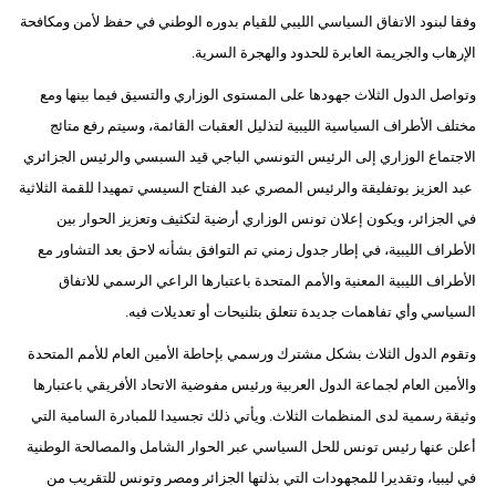
وفقا لبنود الاتفاق السياسي الليبي للقيام بدوره الوطني في حفظ لأمن ومكافحة
الإرهاب والجريمة العابرة للحدود والهجرة السرية.
وتواصل الدول الثلاث جهودها على المستوى الوزاري والتسيق فيما بينها ومع
مختلف الأطراف السياسية الليبية لتذليل العقبات القائمة، وسيتم رفع متائج
الاجتماع الوزاري إلى الرئيس التونسي الباجي قيد السبسي والرئيس الجزائري
عبد العزيز بوتفليقة والرئيس المصري عبد الفتاح السيسي تمهيدا للقمة الثلاثية
في الجزائر، ويكون إعلان تونس الوزاري أرضية لتكثيف وتعزيز الحوار بين
الأطراف الليبية، في إطار جدول زمني تم التوافق بشأنه لاحق بعد التشاور مع
الأطراف الليبية المعنية والأمم المتحدة باعتبارها الراعي الرسمي للاتفاق
السياسي وأي تفاهمات جديدة تتعلق بتلنيحات أو تعديلات فيه.
وتقوم الدول الثلاث بشكل مشترك ورسمي بإحاطة الأمين العام للأمم المتحدة
والأمين العام لجماعة الدول العربية ورئيس مفوضية الاتحاد الأفريقي باعتبارها
وثيقة رسمية لدى المنظمات الثلاث. ويأتي ذلك تجسيدا للمبادرة السامية التي
أعلن عنها رئيس تونس للحل السياسي عبر الحوار الشامل والمصالحة الوطنية
في ليبيا، وتقديرا للمجهودات التي بذلتها الجزائر ومصر وتونس للتقريب من