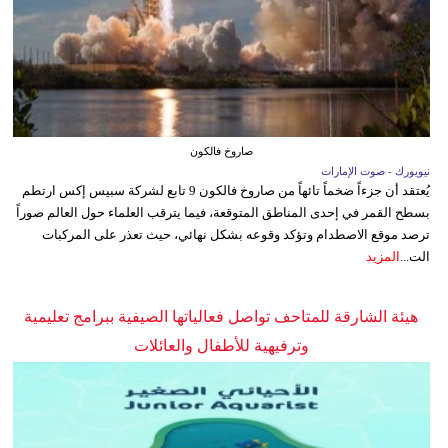
صاروخ فالكون
نيويورك - صوت الإمارات
يُعتقد أن جزءاً ضخماً تائهاً من صاروخ فالكون 9 تابع لشركة سبيس إكس ارتطم
بسطح القمر في إحدى المناطق المتوقعة، فيما يترقب العلماء حول العالم صوراً
ترصد موقع الاصطدام وتؤكد وقوعه بشكل نهائي، حيث تعذر على المركبات
الت...
المزيد
هيئة الشارقة للمتاحف تواصل فعالياتها الصيفية ببرامج تعليمية
وترفيهية للأطفال والعائلات