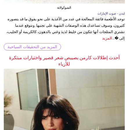
الشوكولاتة
لندن - صوت الإمارات
توجد الأطعمة فائقة المعالجة في عدد من الأغذية على نحو يفوق ما قد يتصوره
كثيرون، وسوف تساعدك هذه الوصفات الشهية على تجنبها. ونتوقع عندما
نشتري المثلجات أنها تتكون من خليط لذيذ وغني بالدهون، كالكريمة أو الحليب،
إلى �...
المزيد
المزيد من التحقيقات السياحية
أحدث إطلالات كارمن بصيبص شعر قصير واختيارات مبتكرة
للأزياء