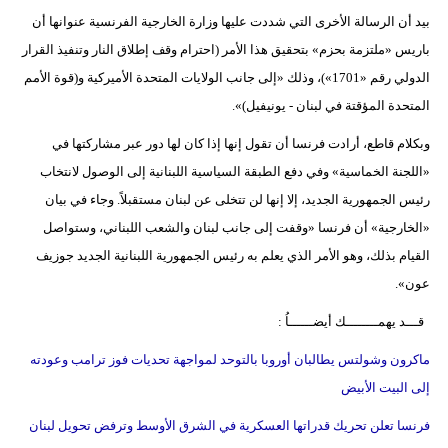
بيد أن الرسالة الأخرى التي شددت عليها وزارة الخارجية الفرنسية عنوانها أن
باريس «ملتزمة بحزم» بتحقيق هذا الأمر (احترام وقف إطلاق النار وتنفيذ القرار
الدولي رقم «1701»)، وذلك «إلى جانب الولايات المتحدة الأميركية و(قوة الأمم
المتحدة المؤقتة في لبنان - يونيفيل)».
وبكلام قاطع، أرادت فرنسا أن تقول إنها إذا كان لها دور عبر مشاركتها في
«اللجنة الخماسية» وفي دفع الطبقة السياسية اللبنانية إلى الوصول لانتخاب
رئيس الجمهورية الجديد، إلا إنها لن تتخلى عن لبنان مستقبلاً. وجاء في بيان
«الخارجية» أن فرنسا «وقفت إلى جانب لبنان والشعب اللبناني، وستواصل
القيام بذلك، وهو الأمر الذي يعلم به رئيس الجمهورية اللبنانية الجديد جوزيف
عون».
قـــد يهمــــــــك أيضــــــاُ :
ماكرون وشولتس يطالبان أوروبا بالتوحد لمواجهة تحديات فوز ترامب وعودته
إلى البيت الأبيض
فرنسا تعلن تحريك قدراتها العسكرية في الشرق الأوسط وترفض تحويل لبنان