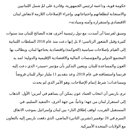
حكومة قوية، وداعمة لرئيس الجمهورية، وقادرة على لمّ شمل اللبنانيين
والاستجابة لتطلعاتهم واحتياجاتهم، وإجراء الإصلاحات اللازمة لانتعاش لبنان
الاقتصادي واستقراره وأمنه وسيادته».
وسبق لفرنسا أن أسدت، مع دول رئيسية أخرى، هذه النصائح للبنان منذ سنوات
كثيرة وقبل الشغور الرئاسي؛ لا بل إنها دعت منذ عام 2018 السلطات اللبنانية
إلى القيام بإصلاحات سياسية (الحوكمة) واقتصادية يحتاجها لبنان، ويطالب بها
المجتمع الدولي والمؤسسات المالية والاقتصادية الإقليمية والدولية؛ لمد يد
العون والمساعدة للبنان. ويتعين التذكير بأن مؤتمر «سيدر» الذي دعت إليه
فرنسا واستضافته في عام 2018، وعد بتقديم 11 مليار دولار للبنان قروضاً
ومساعدات؛ شرط إتمام الإصلاحات، وهو الأمر الذي لم يحدث.
ترى باريس أن انتخاب العماد عون يمكن أن يساهم في أمرين؛ الأول: الذهاب
إلى استقرار لبنان من جهة؛ وثانياً، من جهة أخرى، «التنفيذ السليم، في
المستقبل القريب، لوقف إطلاق النار» بين لبنان وإسرائيل بموجب الاتفاق
المبرم في 26 نوفمبر (تشرين الثاني) الماضي، الذي دفعت باريس إليه بالتعاون
مع الولايات المتحدة الأميركية.