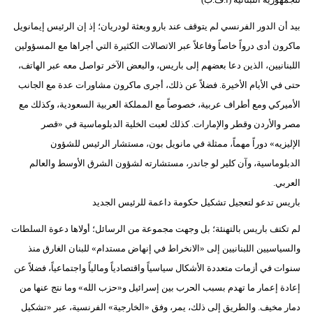
بيد أن الدور الفرنسي لم يتوقف عند بارو وبعثة لودريان؛ إذ إن الرئيس إيمانويل
ماكرون أدى درواً خاصاً وفاعلاً عبر الاتصالات الكثيرة التي أجراها مع المسؤولين
اللبنانيين، الذين دعا بعضهم إلى باريس، والبعض الآخر تواصل معه عبر الهاتف،
حتى في الأيام الأخيرة. فضلاً عن ذلك، أجرى ماكرون مشاورات عدة مع الجانب
الأميركي ومع أطراف عربية، خصوصاً مع المملكة العربية السعودية، وكذلك مع
مصر والأردن وقطر والإمارات. كذلك لعبت الخلية الدبلوماسية في «قصر
الإليزيه» دوراً مهماً، ممثلة في مانويل بون، مستشار الرئيس للشؤون
الدبلوماسية، وآن كلير لو جاندر، مستشارته لشؤون الشرق الأوسط والعالم
العربي.
باريس تدعو لتعجيل تشكيل حكومة داعمة للرئيس الجديد
لم تكتف باريس بالتهنئة؛ بل وجهت مجموعة من الرسائل؛ أولاها دعوة السلطات
والسياسيين اللبنانيين إلى «الانخراط في إنهاض مستدام» للبنان الغارق منذ
سنوات في أزمات متعددة الأشكال سياسياً واقتصادياً ومالياً واجتماعياً، فضلاً عن
إعادة إعمار ما تهدم بسبب الحرب بين إسرائيل و«حزب الله» وما نتج عنها من
دمار مخيف. والطريق إلى ذلك، يمر، وفق «الخارجية» الفرنسية، عبر «تشكيل