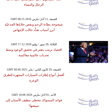
الرجال والنساء
GMT 08:15 2016 الجمعة ,11 آذار/ مارس
شيخوخة بطانة الرحم ونقص خلاياها الجذعيّة
أبرز أسباب تعدُّد حالات الإجهاض
GMT 17:12 2026 الثلاثاء ,28 تموز / يوليو
اقتصاد ترمب يتعثر في تحقيق الوعود وسط
تحديات عالمية معاكسة
GMT 00:06 2021 الجمعة ,29 كانون الثاني / يناير
أفضل أنواع إطارات السيارات المجهزة للطرق
الوعرة
GMT 18:08 2020 الأحد ,01 آذار/ مارس
فوائد المسواك تتخطى تنظيف الأسنان إلى
تبييضها!