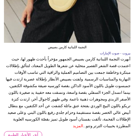
النجمة اللبنانية كارمن بصيبص
بيروت - صوت الإمارات
أبهرت النجمة اللبنانية كارمن بصيبص الجمهور مؤخراً بأحدث ظهور لها، حيث
اعتمدت قصة الشعر القصير متخلية عن شعرها الطويل المعتاد، لتتألق بإطلالات
مبتكرة وخاطفة جمعت بين التصاميم العملية والراقية التي تناسب الأوقات
النهارية والمناسبات الرسمية. ولفتت بصيبص الأنظار بإطلالة عصرية ارتدت فيها
جمبسوت طويل باللون الأسود الداكن بقصة كورسيه ضيقة مكشوفة الكتفين،
بينما انسدل الجزء السفلي بقصة واسعة، ونسقت معه حقيبة يد صغيرة باللون
الأصفر الزبدي ومجوهرات ذهبية ناعمة. وفي ظهور كاجوال آخر، ارتدت كنزة
تريكو باللون البيج الوردي بفتحة عنق مائلة كشفت عن أحد الكتفين، مع بنطال
أبيض عالي الخصر بقصة مستقيمة وحزام جلدي رفيع باللون البني. وعلى صعيد
الإطلالات الفخمة، تألقت بفستان أسود طويل تميز بقصّة الكورسيه العلوية
المطرزة بحبيبات الترتر وتنو...
المزيد
آخر الأخبار الطبية