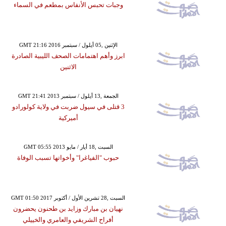
وجبات تحبس الأنفاس بمطعم في السماء
GMT 21:16 2016 الإثنين ,05 أيلول / سبتمبر
ابرز وأهم اهتمامات الصحف الليبية الصادرة
الاثنين
GMT 21:41 2013 الجمعة ,13 أيلول / سبتمبر
3 قتلى في سيول ضربت في ولاية كولورادو
أميركية
GMT 05:55 2013 السبت ,18 أيار / مايو
حبوب "الفياغرا" وأخواتها تسبب الوفاة
GMT 01:50 2017 السبت ,28 تشرين الأول / أكتوبر
نهيان بن مبارك وزايد بن طحنون يحضرون
أفراح الشريفي والعامري والخييلي