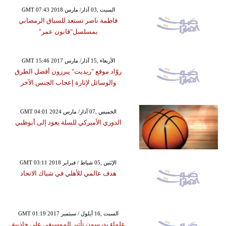
GMT 07:43 2018 السبت ,03 آذار/ مارس
فاطمة ناصر تستعد للسباق الرمضاني
بمسلسل"قانون عمر"
GMT 15:46 2017 الأربعاء ,15 آذار/ مارس
روّاد موقع "ريديت" يبرزون أفضل الطرق
والوسائل لإثارة إعجاب الجنس الآخر
GMT 04:01 2024 الخميس ,07 آذار/ مارس
الدوري الأميركي للسلة يعود إلى أبوظبي
GMT 03:11 2018 الإثنين ,05 شباط / فبراير
هدف عالمي للأهلي في شباك الاتحاد
GMT 01:19 2017 السبت ,16 أيلول / سبتمبر
علماء يدرسون تأثير الموسيقى على جاذبية