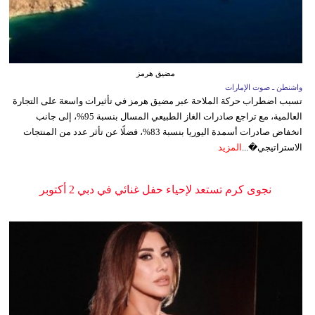
مضيق هرمز
واشنطن ـ صوت الإمارات
تسبب اضطراب حركة الملاحة عبر مضيق هرمز في تأثيرات واسعة على التجارة
العالمية، مع تراجع صادرات الغاز الطبيعي المسال بنسبة 95%، إلى جانب
انخفاض صادرات أسمدة اليوريا بنسبة 83%، فضلًا عن تأثر عدد من المنتجات
الاستراتيجي�...
المزيد
نجوى كرم تستعد لإحياء حفل غنائي في دبي 2 أكتوبر