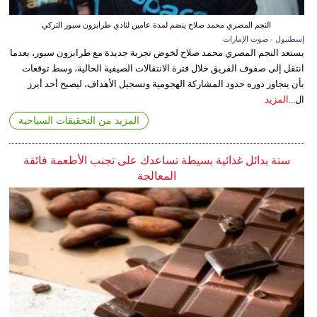
النجم المصري محمد صلاح ينضم لمدة عامين لنادي طرابزون سبور التركي
إسطنبول - صوت الإمارات
يستعد النجم المصري محمد صلاح لخوض تجربة جديدة مع طرابزون سبور، بعدما
انتقل إلى صفوف الفريق خلال فترة الانتقالات الصيفية الحالية، وسط توقعات
بأن يتجاوز دوره حدود المشاركة الهجومية وتسجيل الأهداف، ليصبح أحد أبرز
ال...
المزيد
المزيد من التحقيقات السياحية
ستة بدائل غذائية بسيطة تساعدك على تجنب الأطعمة فائقة
المعالجة