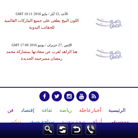
GMT 10:11 2016 الأحد ,15 أيار / مايو
اللون البيج يطغى على جميع الماركات العالمية
للحقائب اليدوية
GMT 17:00 2016 الإثنين ,27 حزيران / يونيو
هنا الزاهد تُعرب عن سعادتها بمشاركة محمد
رمضان مسرحيته الجديدة
الرئيسية
أخبارعاجلة
رياضة
ثقافة
إقتصاد
فن
وموسيقى
أزياء
صحة وتغذية
سياحة وسفر
ديكور
أخبار
إعلام
تعليم
مرأة
علوم وتكنولوجيا
بيئة