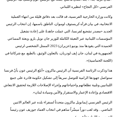
مدوَّنات
الفرنسي «كل النجاح» لنظيره اللبناني.
أبراج
وكانت وزارة الخارجية الفرنسية، قد قالت بعد دقائق قليلة من انتهاء العملية
الانتخابية، في بيان قرأه كريستوف لوموان، الناطق باسمها، إن انتخاب الرئيس
فيديو
الجديد «مصدر تشجيع لفرنسا، التي عملت جاهدةً على إعادة تشغيل
سيارات
المؤسسات اللبنانية عبر التعبئة الكاملة للوزير جان نويل بارو، وبعثة المساعي
الحميدة التي يقودها منذ يونيو (حزيران) 2023 الممثل الشخصي لرئيس
الجمهورية في لبنان، جان إيف لودريان، بالتعاون الوثيق، بالطبع، مع شركائنا في
(اللجنة الخماسية)».
هذا وذكرت الرئاسة الفرنسية أن الرئيس ماكرون «أبلغ الرئيس عون بأنّ فرنسا
ستواصل جهودها الرامية للتوصل سريعاً إلى تشكيل حكومة قادرة على جمع
اللبنانيين وتلبية تطلعاتهم واحتياجاتهم وإجراء الإصلاحات اللازمة لتحقيق الانتعاش
الاقتصادي وإعادة الإعمار والاستقرار والأمن وسيادة لبنان».
الرئيس الفرنسي إيمانويل ماكرون متحدثاً لسفراء بلده عبر العالم الاثنين
الماضي... وقد لعب دوراً ميسِّراً ساهم في انتخاب العماد جوزيف عون رئيساً
للجمهورية اللبنانية (أ.ف.ب)