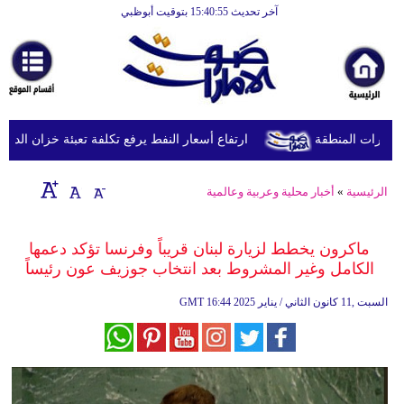
آخر تحديث 15:40:55 بتوقيت أبوظبي
الرئيسية
أخبارعاجلة
رياضة
ثقافة
ورات المنطقة
ارتفاع أسعار النفط يرفع تكلفة تعبئة خزان الديزل في بريطانيا إلى 
إقتصاد
الرئيسية
»
أخبار محلية وعربية وعالمية
فن
وموسيقى
ماكرون يخطط لزيارة لبنان قريباً وفرنسا تؤكد دعمها
الكامل وغير المشروط بعد انتخاب جوزيف عون رئيساً
أزياء
16:44 2025 السبت ,11 كانون الثاني / يناير
GMT
صحة
وتغذية
سياحة