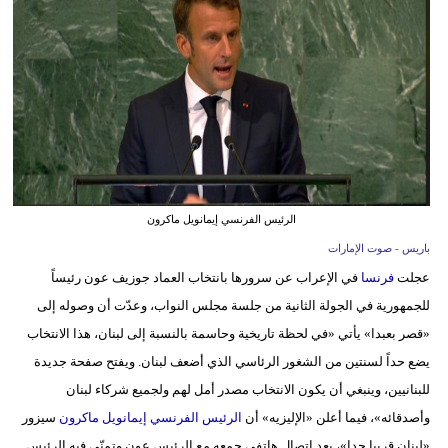
وسفر
ديكور
أخبار
إعلام
تعليم
الرئيس الفرنسي إيمانويل ماكرون
مرأة
باريس - صوت الإمارات
أزياء
عجلت
فرنسا
في الإعراب عن سرورها بانتخاب العماد جوزيف عون رئيساً
إسلامية
للجمهورية في الجولة الثانية من جلسة مجلس النواب، وعدّت أن وصوله إلى
«قصر بعبدا» يأتي «في لحظة تاريخية وحاسمة بالنسبة إلى لبنان، هذا الانتخاب
علوم
يضع حداً لسنتين من الشغور الرئاسي الذي أضعف لبنان. ويفتح صفحة جديدة
وتكنولوجيا
للبنانيين، وينبغي أن يكون الانتخاب مصدر أمل لهم ولجميع شركاء لبنان
بيئة
وأصدقائه»، فيما أعلن «الإليزيه» أن
الرئيس الفرنسي إيمانويل ماكرون
سيزور
«لبنان قريبا جدا»، بعد اتصال هاتفي جمعه مع الرئيس عون وتمنّى فيه الرئيس