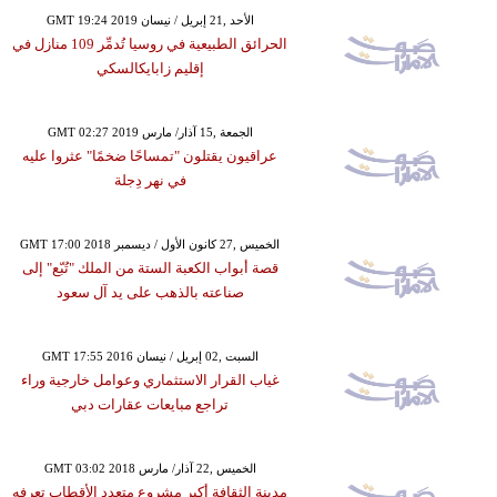
GMT 19:24 2019 الأحد ,21 إبريل / نيسان
الحرائق الطبيعية في روسيا تُدمِّر 109 منازل في
إقليم زابايكالسكي
GMT 02:27 2019 الجمعة ,15 آذار/ مارس
عراقيون يقتلون "تمساحًا ضخمًا" عثروا عليه
في نهر دِجلة
GMT 17:00 2018 الخميس ,27 كانون الأول / ديسمبر
قصة أبواب الكعبة الستة من الملك "تُبّع" إلى
صناعته بالذهب على يد آل سعود
GMT 17:55 2016 السبت ,02 إبريل / نيسان
غياب القرار الاستثماري وعوامل خارجية وراء
تراجع مبايعات عقارات دبي
GMT 03:02 2018 الخميس ,22 آذار/ مارس
مدينة الثقافة أكبر مشروع متعدد الأقطاب تعرفه