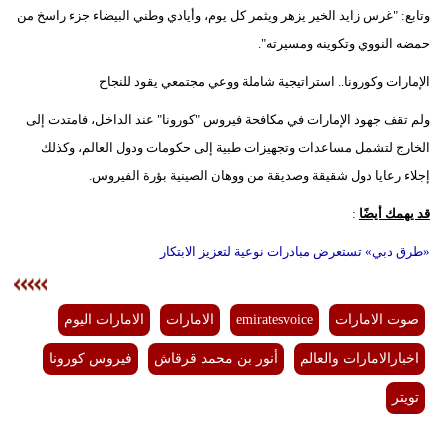
مدوَّنات
وتابع: "غرس زايد الخير يزهر ويثمر كل يوم، وأيادي وطني البيضاء جزء راسخ من
حمضه النووي وتكوينه ومسيرته".
أبراج
الإمارات وكورونا.. استراتيجية شاملة ووعي مجتمعي يقود للنجاح
فيديو
ولم تقف جهود الإمارات في مكافحة فيروس "كورونا" عند الداخل، فامتدت إلى
سيارات
الخارج لتشمل مساعدات وتجهيزات طبية إلى حكومات ودول العالم، وكذلك
إجلاء رعايا دول شقيقة وصديقة من ووهان الصينية بؤرة الفيروس.
قد يهمك أيضًا
:
«طرق دبي» تستعرض مبادرات نوعية لتعزيز الابتكار
صوت الامارات
emiratesvoice
الامارات
الامارات اليوم
اخبارالامارات والعالم
أنور بن محمد قرقاش
فيروس كورونا
تويتر