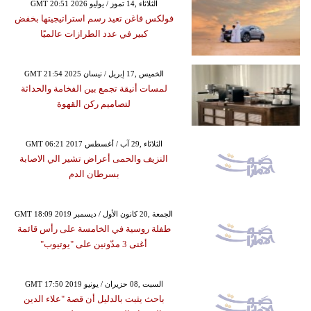
GMT 20:51 2026 الثلاثاء ,14 تموز / يوليو
فولكس فاغن تعيد رسم استراتيجيتها بخفض
كبير في عدد الطرازات عالميًا
GMT 21:54 2025 الخميس ,17 إبريل / نيسان
لمسات أنيقة تجمع بين الفخامة والحداثة
لتصاميم ركن القهوة
GMT 06:21 2017 الثلاثاء ,29 آب / أغسطس
النزيف والحمى أعراض تشير الي الاصابة
بسرطان الدم
GMT 18:09 2019 الجمعة ,20 كانون الأول / ديسمبر
طفلة روسية في الخامسة على رأس قائمة
أغنى 3 مدّونين على "يوتيوب"
GMT 17:50 2019 السبت ,08 حزيران / يونيو
باحث يثبت بالدليل أن قصة "علاء الدين