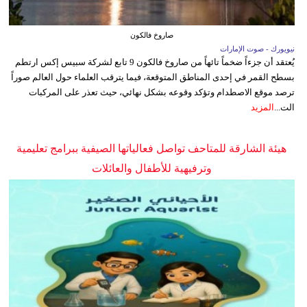
صاروخ فالكون
نيويورك - صوت الإمارات
يُعتقد أن جزءاً ضخماً تائهاً من صاروخ فالكون 9 تابع لشركة سبيس إكس ارتطم
بسطح القمر في إحدى المناطق المتوقعة، فيما يترقب العلماء حول العالم صوراً
ترصد موقع الاصطدام وتؤكد وقوعه بشكل نهائي، حيث تعذر على المركبات
الت...
المزيد
هيئة الشارقة للمتاحف تواصل فعالياتها الصيفية ببرامج تعليمية
وترفيهية للأطفال والعائلات