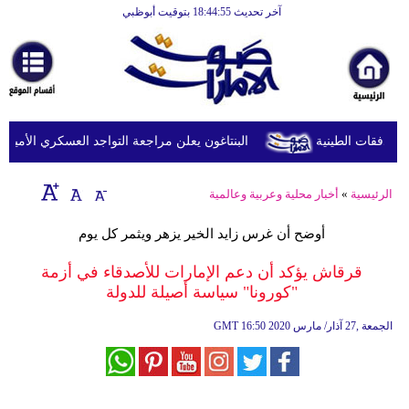
آخر تحديث 18:44:55 بتوقيت أبوظبي
الرئيسية
أخبارعاجلة
رياضة
ثقافة
البنتاغون يعلن مراجعة التواجد العسكري الأميركي ف
إقتصاد
الرئيسية
»
أخبار محلية وعربية وعالمية
فن
أوضح أن غرس زايد الخير يزهر ويثمر كل يوم
وموسيقى
قرقاش يؤكد أن دعم الإمارات للأصدقاء في أزمة
أزياء
"كورونا" سياسة أصيلة للدولة
صحة
16:50 2020 الجمعة ,27 آذار/ مارس
GMT
وتغذية
سياحة