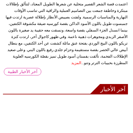
اعتمدت قصة الشعر القصير متخلية عن شعرها الطويل المعتاد، لتتألق بإطلالات
مبتكرة وخاطفة جمعت بين التصاميم العملية والراقية التي تناسب الأوقات
النهارية والمناسبات الرسمية. ولفتت بصيبص الأنظار بإطلالة عصرية ارتدت فيها
جمبسوت طويل باللون الأسود الداكن بقصة كورسيه ضيقة مكشوفة الكتفين،
بينما انسدل الجزء السفلي بقصة واسعة، ونسقت معه حقيبة يد صغيرة باللون
الأصفر الزبدي ومجوهرات ذهبية ناعمة. وفي ظهور كاجوال آخر، ارتدت كنزة
تريكو باللون البيج الوردي بفتحة عنق مائلة كشفت عن أحد الكتفين، مع بنطال
أبيض عالي الخصر بقصة مستقيمة وحزام جلدي رفيع باللون البني. وعلى صعيد
الإطلالات الفخمة، تألقت بفستان أسود طويل تميز بقصّة الكورسيه العلوية
المطرزة بحبيبات الترتر وتنو...
المزيد
آخر الأخبار الطبية
آخر الأخبار