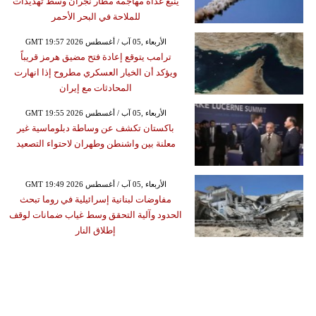
ينبع غداة مهاجمة مطار نجران وسط تهديدات
للملاحة في البحر الأحمر
GMT 19:57 2026 الأربعاء ,05 آب / أغسطس
ترامب يتوقع إعادة فتح مضيق هرمز قريباً
ويؤكد أن الخيار العسكري مطروح إذا انهارت
المحادثات مع إيران
GMT 19:55 2026 الأربعاء ,05 آب / أغسطس
باكستان تكشف عن وساطة دبلوماسية غير
معلنة بين واشنطن وطهران لاحتواء التصعيد
GMT 19:49 2026 الأربعاء ,05 آب / أغسطس
مفاوضات لبنانية إسرائيلية في روما تبحث
الحدود وآلية التحقق وسط غياب ضمانات لوقف
إطلاق النار