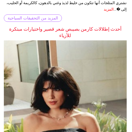
نشتري المثلجات أنها تتكون من خليط لذيذ وغني بالدهون، كالكريمة أو الحليب،
إلى �...
المزيد
المزيد من التحقيقات السياحية
أحدث إطلالات كارمن بصيبص شعر قصير واختيارات مبتكرة
للأزياء