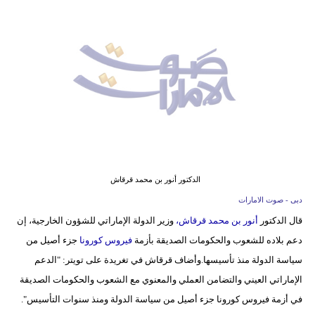
وسفر
ديكور
أخبار
إعلام
تعليم
مرأة
الدكتور أنور بن محمد قرقاش
أزياء
دبى - صوت الامارات
إسلامية
قال الدكتور
أنور بن محمد قرقاش،
وزير الدولة الإماراتي للشؤون الخارجية، إن
دعم بلاده للشعوب والحكومات الصديقة بأزمة
فيروس كورونا
جزء أصيل من
علوم
سياسة الدولة منذ تأسيسها.وأضاف قرقاش في تغريدة على تويتر: "الدعم
وتكنولوجيا
الإماراتي العيني والتضامن العملي والمعنوي مع الشعوب والحكومات الصديقة
بيئة
في أزمة فيروس كورونا جزء أصيل من سياسة الدولة ومنذ سنوات التأسيس".