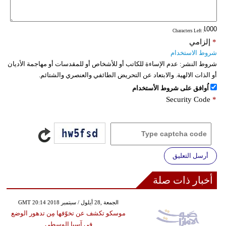
: Characters Left
*
إلزامي
شروط الاستخدام
شروط النشر:
عدم الإساءة للكاتب أو للأشخاص أو للمقدسات أو مهاجمة الأديان
أو الذات الالهية. والابتعاد عن التحريض الطائفي والعنصري والشتائم.
اُوافق على شروط الأستخدام
Security Code
*
أرسل التعليق
أخبار ذات صلة
GMT 20:14 2018 الجمعة ,28 أيلول / سبتمبر
موسكو تكشف عن تخوّفها مِن تدهور الوضع
في آسيا الوسطى