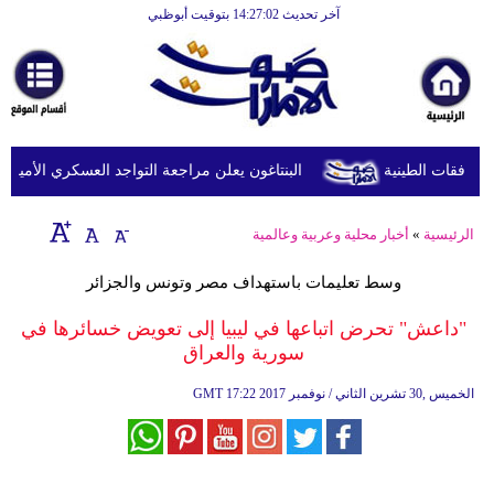
آخر تحديث 14:27:02 بتوقيت أبوظبي
الرئيسية
أخبارعاجلة
رياضة
ثقافة
البنتاغون يعلن مراجعة التواجد العسكري الأميركي في
إقتصاد
الرئيسية
»
أخبار محلية وعربية وعالمية
فن
وسط تعليمات باستهداف مصر وتونس والجزائر
وموسيقى
"داعش" تحرض اتباعها في ليبيا إلى تعويض خسائرها في
أزياء
سورية والعراق
صحة
17:22 2017 الخميس ,30 تشرين الثاني / نوفمبر
GMT
وتغذية
سياحة