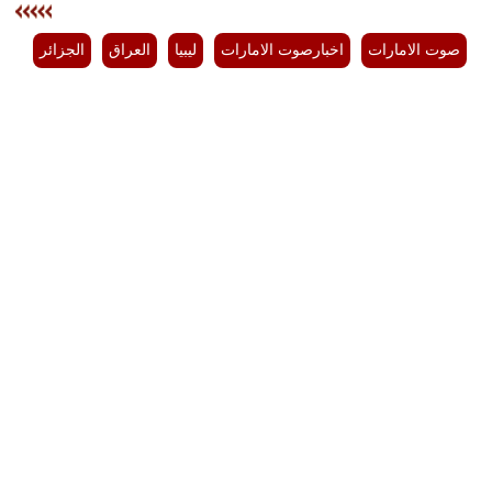
صوت الامارات
اخبارصوت الامارات
ليبيا
العراق
الجزائر