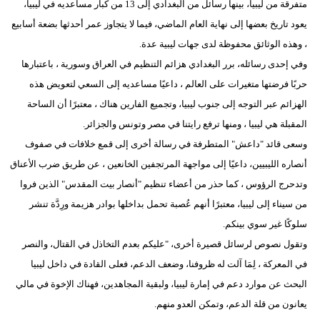
متفرقة من ليبيا، بينها رسائل من البغدادي إلى 13 من كبار مساعديه في ليبيا،
مدوَّنات
يعود تاريخ بعضها إلى نهاية العام الماضي، فيما لا يتجاوز عمر أحدثها بضعة أسابيع
أبراج
، وهذه الوثائق محفوظة لدى جهات ليبية عدة.
وفي إحدى رسائله، برر البغدادي هزائم التنظيم في العراق وسورية ، باعتبارها
فيديو
حربًا فرضتها متغيرات على العالم ، داعيًا مساعديه إلى السعي لتعويض هذه
سيارات
الهزائم عبر التوجه إلى جنوب ليبيا، وتجميع الفارين هناك ، معتبرًا أن الساحة
المقبلة هي ليبيا ، ومنها ترفع رايتنا في مصر وتونس والجزائر.
وسعى قائد "داعش" المتطرفة في رسالة أخرى إلى قمع خلافات في صفوف
أنصاره الليبيين، داعيًا إلى مواجهة المرتجفين الخانعين ، عن طريق ضرب الأعناق
وتدحرج الرؤوس ، كما حذر من أعضاء تنظيم "أنصار بيت المقدس" الذين فروا
من سيناء إلى ليبيا، معتبرًا أنهم عُصبة تحمل بداخلها بوادر هزيمة ورِدَّة تنشر
سلوكًا غير سوي بينكم.
وتقول نصوص لرسائل قصيرة أخرى، "عليكم بعدم التخاذل في القتال، والنصر
في المعركة ، لِمَا آلت له ظروفنا، وضعف الدعم، فعلى القادة في داخل ليبيا
البحث عن موارد دعم في إمارة ليبيا، ولبقية المجاهدين، فهناك الإخوة في مالي
يعانون من قلة الدعم، وتمكن العدو منهم.