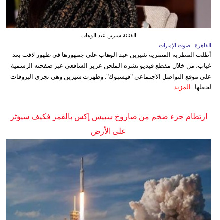
الفنانة شيرين عبد الوهاب
القاهرة - صوت الإمارات
أطلت المطربة المصرية شيرين عبد الوهاب على جمهورها في ظهور لافت بعد
غياب، من خلال مقطع فيديو نشره الملحن عزيز الشافعي عبر صفحته الرسمية
على موقع التواصل الاجتماعي "فيسبوك". وظهرت شيرين وهي تجري البروفات
لحفلها...
المزيد
ارتطام جزء ضخم من صاروخ سبيس إكس بالقمر فكيف سيؤثر
على الأرض