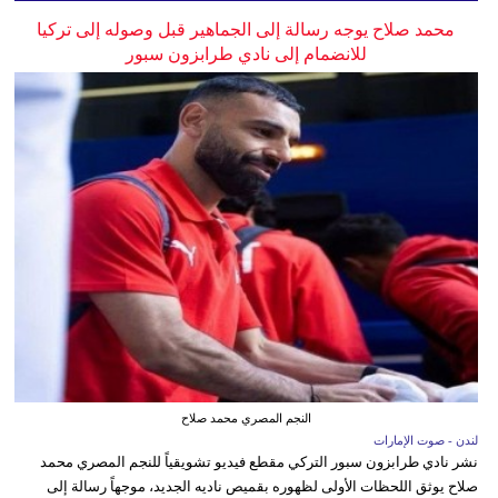
محمد صلاح يوجه رسالة إلى الجماهير قبل وصوله إلى تركيا
للانضمام إلى نادي طرابزون سبور
النجم المصري محمد صلاح
لندن - صوت الإمارات
نشر نادي طرابزون سبور التركي مقطع فيديو تشويقياً للنجم المصري محمد
صلاح يوثق اللحظات الأولى لظهوره بقميص ناديه الجديد، موجهاً رسالة إلى