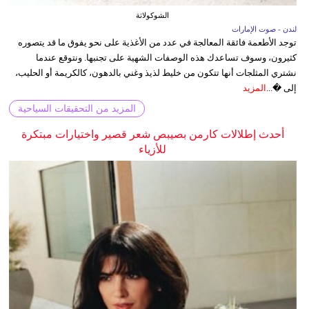
الشوكولاتة
لندن - صوت الإمارات
توجد الأطعمة فائقة المعالجة في عدد من الأغذية على نحو يفوق ما قد يتصوره
كثيرون، وسوف تساعدك هذه الوصفات الشهية على تجنبها. ونتوقع عندما
نشتري المثلجات أنها تتكون من خليط لذيذ وغني بالدهون، كالكريمة أو الحليب،
إلى �...
المزيد
المزيد من التحقيقات السياحية
أحدث إطلالات كارمن بصيبص شعر قصير واختيارات مبتكرة
للأزياء