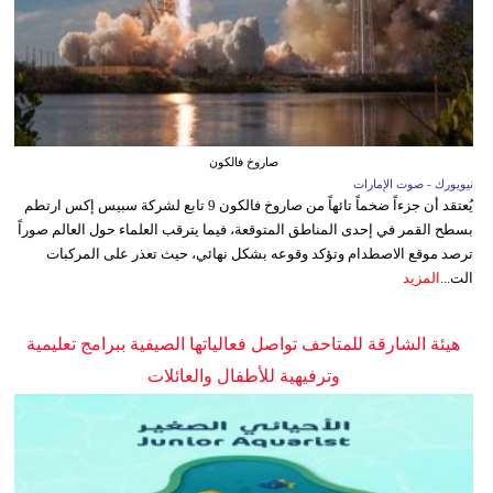
صاروخ فالكون
نيويورك - صوت الإمارات
يُعتقد أن جزءاً ضخماً تائهاً من صاروخ فالكون 9 تابع لشركة سبيس إكس ارتطم
بسطح القمر في إحدى المناطق المتوقعة، فيما يترقب العلماء حول العالم صوراً
ترصد موقع الاصطدام وتؤكد وقوعه بشكل نهائي، حيث تعذر على المركبات
الت...
المزيد
هيئة الشارقة للمتاحف تواصل فعالياتها الصيفية ببرامج تعليمية
وترفيهية للأطفال والعائلات