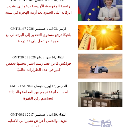
GMT 18:33 2026 الأحد ,02 آب / أغسطس
رئيسة المفوضية الأوروبية تدعو إلى تشديد
الرقابة على الحدود بعد أزمة الهجرة في سبتة
GMT 21:47 2026 الإثنين ,03 آب / أغسطس
بلجيكا ترفع مستوى التحذير إلى البرتقالي مع
موجة حر تصل إلى 37 درجة
GMT 20:51 2026 الثلاثاء ,14 تموز / يوليو
فولكس فاغن تعيد رسم استراتيجيتها بخفض
كبير في عدد الطرازات عالميًا
GMT 21:54 2025 الخميس ,17 إبريل / نيسان
لمسات أنيقة تجمع بين الفخامة والحداثة
لتصاميم ركن القهوة
GMT 06:21 2017 الثلاثاء ,29 آب / أغسطس
النزيف والحمى أعراض تشير الي الاصابة
بسرطان الدم