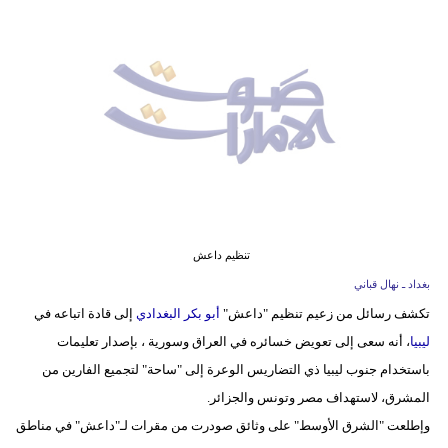
وسفر
ديكور
أخبار
إعلام
تعليم
مرأة
تنظيم داعش
أزياء
بغداد ـ نهال قباني
إسلامية
تكشف رسائل من زعيم تنظيم "داعش"
أبو بكر البغدادي
إلى قادة اتباعه في
ليبيا
، أنه سعى إلى تعويض خسائره في العراق وسورية ، بإصدار تعليمات
علوم
باستخدام جنوب ليبيا ذي التضاريس الوعرة إلى "ساحة" لتجميع الفارين من
وتكنولوجيا
المشرق، لاستهداف مصر وتونس والجزائر.
بيئة
وإطلعت "الشرق الأوسط" على وثائق صودرت من مقرات لـ"داعش" في مناطق