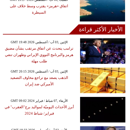
اتفاق «هرمز» يقترب وسط خلاف على
السيطرة
الأخبار الأكثر قراءة
GMT 19:48 2026 الإثنين ,03 آب / أغسطس
ترامب يتحدث عن اتفاق مرتقب بشأن مضيق
هرمز والبرنامج النووي الإيراني وطهران تنفي
طلب مهلة
GMT 20:15 2026 الإثنين ,03 آب / أغسطس
الذهب يصعد مع تراجع مخاوف التصعيد
الأميركي ضد إيران
GMT 09:02 2024 الأربعاء ,07 شباط / فبراير
أبرز الأحداث اليوميّة لمواليد برج"العقرب" في
فبراير/ شباط 2024