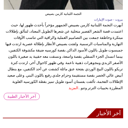
النجمة اللبنانية كارمن بصيبص
بيروت - صوت الإمارات
أبهرت النجمة اللبنانية كارمن بصيبص الجمهور مؤخراً بأحدث ظهور لها، حيث
اعتمدت قصة الشعر القصير متخلية عن شعرها الطويل المعتاد، لتتألق بإطلالات
مبتكرة وخاطفة جمعت بين التصاميم العملية والراقية التي تناسب الأوقات
النهارية والمناسبات الرسمية. ولفتت بصيبص الأنظار بإطلالة عصرية ارتدت فيها
جمبسوت طويل باللون الأسود الداكن بقصة كورسيه ضيقة مكشوفة الكتفين،
بينما انسدل الجزء السفلي بقصة واسعة، ونسقت معه حقيبة يد صغيرة باللون
الأصفر الزبدي ومجوهرات ذهبية ناعمة. وفي ظهور كاجوال آخر، ارتدت كنزة
تريكو باللون البيج الوردي بفتحة عنق مائلة كشفت عن أحد الكتفين، مع بنطال
أبيض عالي الخصر بقصة مستقيمة وحزام جلدي رفيع باللون البني. وعلى صعيد
الإطلالات الفخمة، تألقت بفستان أسود طويل تميز بقصّة الكورسيه العلوية
المطرزة بحبيبات الترتر وتنو...
المزيد
آخر الأخبار الطبية
آخر الأخبار