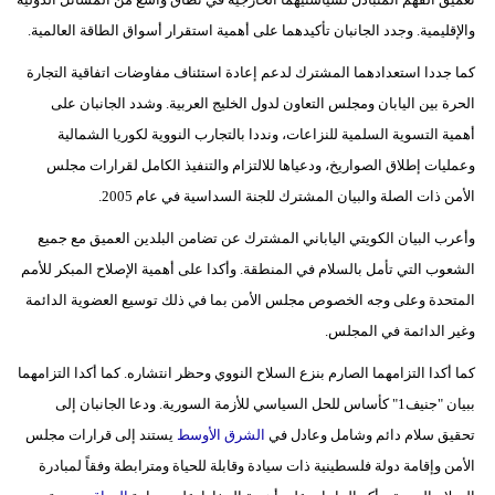
مدوَّنات
والإقليمية. وجدد الجانبان تأكيدهما على أهمية استقرار أسواق الطاقة العالمية.
أبراج
كما جددا استعدادهما المشترك لدعم إعادة استئناف مفاوضات اتفاقية التجارة
الحرة بين اليابان ومجلس التعاون لدول الخليج العربية. وشدد الجانبان على
فيديو
أهمية التسوية السلمية للنزاعات، ونددا بالتجارب النووية لكوريا الشمالية
سيارات
وعمليات إطلاق الصواريخ، ودعياها للالتزام والتنفيذ الكامل لقرارات مجلس
الأمن ذات الصلة والبيان المشترك للجنة السداسية في عام 2005.
وأعرب البيان الكويتي الياباني المشترك عن تضامن البلدين العميق مع جميع
الشعوب التي تأمل بالسلام في المنطقة. وأكدا على أهمية الإصلاح المبكر للأمم
المتحدة وعلى وجه الخصوص مجلس الأمن بما في ذلك توسيع العضوية الدائمة
وغير الدائمة في المجلس.
كما أكدا التزامهما الصارم بنزع السلاح النووي وحظر انتشاره. كما أكدا التزامهما
ببيان "جنيف1" كأساس للحل السياسي للأزمة السورية. ودعا الجانبان إلى
تحقيق سلام دائم وشامل وعادل في
الشرق الأوسط
يستند إلى قرارات مجلس
الأمن وإقامة دولة فلسطينية ذات سيادة وقابلة للحياة ومترابطة وفقاً لمبادرة