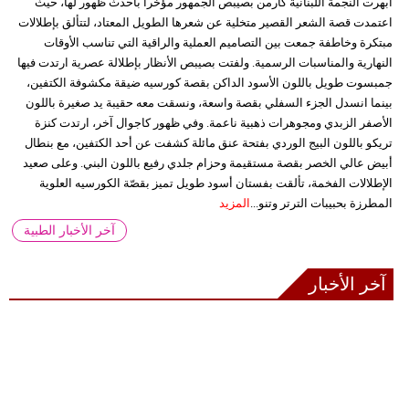
أبهرت النجمة اللبنانية كارمن بصيبص الجمهور مؤخراً بأحدث ظهور لها، حيث
اعتمدت قصة الشعر القصير متخلية عن شعرها الطويل المعتاد، لتتألق بإطلالات
مبتكرة وخاطفة جمعت بين التصاميم العملية والراقية التي تناسب الأوقات
النهارية والمناسبات الرسمية. ولفتت بصيبص الأنظار بإطلالة عصرية ارتدت فيها
جمبسوت طويل باللون الأسود الداكن بقصة كورسيه ضيقة مكشوفة الكتفين،
بينما انسدل الجزء السفلي بقصة واسعة، ونسقت معه حقيبة يد صغيرة باللون
الأصفر الزبدي ومجوهرات ذهبية ناعمة. وفي ظهور كاجوال آخر، ارتدت كنزة
تريكو باللون البيج الوردي بفتحة عنق مائلة كشفت عن أحد الكتفين، مع بنطال
أبيض عالي الخصر بقصة مستقيمة وحزام جلدي رفيع باللون البني. وعلى صعيد
الإطلالات الفخمة، تألقت بفستان أسود طويل تميز بقصّة الكورسيه العلوية
المطرزة بحبيبات الترتر وتنو...
المزيد
آخر الأخبار الطبية
آخر الأخبار