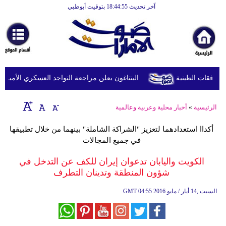
آخر تحديث 18:44:55 بتوقيت أبوظبي
الرئيسية
أخبارعاجلة
رياضة
ثقافة
البنتاغون يعلن مراجعة التواجد العسكري الأميركي ف
إقتصاد
الرئيسية
»
أخبار محلية وعربية وعالمية
فن
أكداا استعدادهما لتعزيز "الشراكة الشاملة" بينهما من خلال تطبيقها
وموسيقى
في جميع المجالات
أزياء
الكويت واليابان تدعوان إيران للكف عن التدخل في
شؤون المنطقة وتدينان التطرف
صحة
04:55 2016 السبت ,14 أيار / مايو
GMT
وتغذية
سياحة