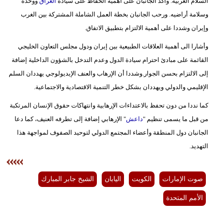
السلام العربية. وأكد الجانبان على أهمية الحفاظ على سيادة
العراق
ووحدة
وسلامة أراضيه. ورحب الجانبان بخطة العمل الشاملة المشتركة بين الغرب
وإيران وشددا على أهمية الالتزام بتطبيق الاتفاق.
وأشارا الى أهمية العلاقات الطبيعية بين إيران ودول مجلس التعاون الخليجي
القائمة على مبادئ احترام سيادة الدول وعدم التدخل بالشؤون الداخلية إضافة
إلى الالتزام بحسن الجوار.وشددا أن الإرهاب والعنف الإيديولوجي يهددان السلم
الإقليمي والدولي ويهددان بشكل خطر التنمية الاقتصادية والاجتماعية.
كما نددا من دون تحفظ بالاعتداءات الإرهابية وانتهاكات حقوق الإنسان المرتكبة
من قبل ما يسمى تنظيم "
داعش
" الإرهابي إضافة إلى تطرفه العنيف، كما دعا
الجانبان دول المنطقة وأعضاء المجتمع الدولي لتوحيد الصفوف لمواجهة هذا
التهديد.
صوت الإمارات
الكويت
اليابان
الشيخ جابر المبارك
الأمم المتحدة