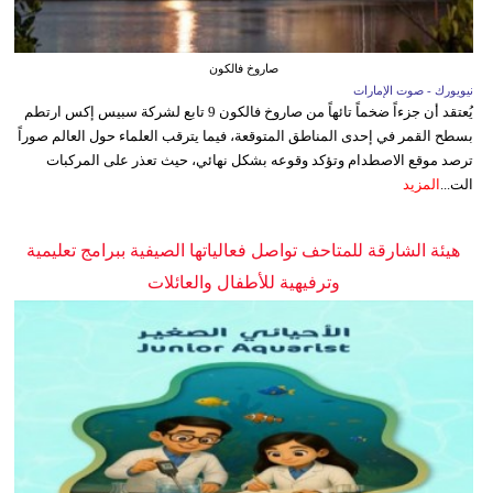
صاروخ فالكون
نيويورك - صوت الإمارات
يُعتقد أن جزءاً ضخماً تائهاً من صاروخ فالكون 9 تابع لشركة سبيس إكس ارتطم
بسطح القمر في إحدى المناطق المتوقعة، فيما يترقب العلماء حول العالم صوراً
ترصد موقع الاصطدام وتؤكد وقوعه بشكل نهائي، حيث تعذر على المركبات
الت...
المزيد
هيئة الشارقة للمتاحف تواصل فعالياتها الصيفية ببرامج تعليمية
وترفيهية للأطفال والعائلات