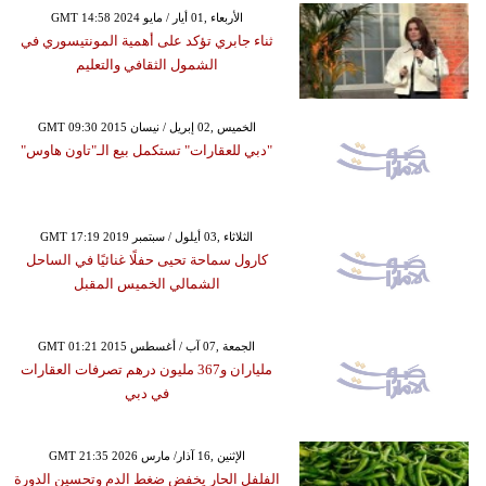
GMT 14:58 2024 الأربعاء ,01 أيار / مايو
ثناء جابري تؤكد على أهمية المونتيسوري في
الشمول الثقافي والتعليم
GMT 09:30 2015 الخميس ,02 إبريل / نيسان
"دبي للعقارات" تستكمل بيع الـ"تاون هاوس"
GMT 17:19 2019 الثلاثاء ,03 أيلول / سبتمبر
كارول سماحة تحيى حفلًا غنائيًا في الساحل
الشمالي الخميس المقبل
GMT 01:21 2015 الجمعة ,07 آب / أغسطس
ملياران و367 مليون درهم تصرفات العقارات
في دبي
GMT 21:35 2026 الإثنين ,16 آذار/ مارس
الفلفل الحار يخفض ضغط الدم وتحسين الدورة