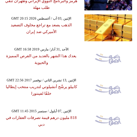
هرمز والبرنامج النووي الإيراني وطهران تنفي
طلب مهلة
GMT 20:15 2026 الإثنين ,03 آب / أغسطس
الذهب يصعد مع تراجع مخاوف التصعيد
الأميركي ضد إيران
GMT 16:58 2019 الأحد ,31 آذار/ مارس
يعدك هذا الشهر بالعديد من الفرص المميزة
والحيوية
GMT 22:56 2017 الإثنين ,13 تشرين الثاني / نوفمبر
كابيلو يرشّح أنشيلوتي لتدريب منتخب إيطاليا
خلفًا لفينتورا
GMT 11:45 2015 الإثنين ,07 أيلول / سبتمبر
818 مليون درهم قيمة تصرفات العقارات في
دبي