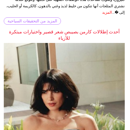
نشتري المثلجات أنها تتكون من خليط لذيذ وغني بالدهون، كالكريمة أو الحليب،
إلى �...
المزيد
المزيد من التحقيقات السياحية
أحدث إطلالات كارمن بصيبص شعر قصير واختيارات مبتكرة
للأزياء