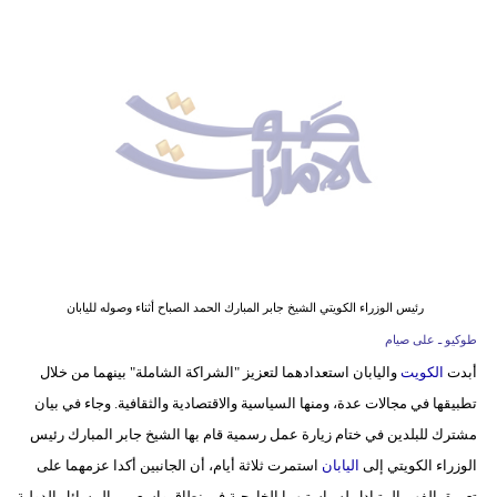
وسفر
ديكور
أخبار
إعلام
تعليم
مرأة
أزياء
رئيس الوزراء الكويتي الشيخ جابر المبارك الحمد الصباح أثناء وصوله لليابان
إسلامية
طوكيو ـ على صيام
أبدت
الكويت
واليابان استعدادهما لتعزيز "الشراكة الشاملة" بينهما من خلال
علوم
تطبيقها في مجالات عدة، ومنها السياسية والاقتصادية والثقافية. وجاء في بيان
وتكنولوجيا
مشترك للبلدين في ختام زيارة عمل رسمية قام بها الشيخ جابر المبارك رئيس
بيئة
الوزراء الكويتي إلى
اليابان
استمرت ثلاثة أيام، أن الجانبين أكدا عزمهما على
تعميق الفهم المتبادل لسياستيهما الخارجية في نطاق واسع من المسائل الدولية