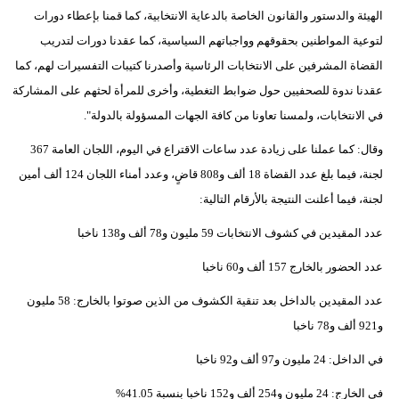
الهيئة والدستور والقانون الخاصة بالدعاية الانتخابية، كما قمنا بإعطاء دورات
لتوعية المواطنين بحقوقهم وواجباتهم السياسية، كما عقدنا دورات لتدريب
القضاة المشرفين على الانتخابات الرئاسية وأصدرنا كتيبات التفسيرات لهم، كما
عقدنا ندوة للصحفيين حول ضوابط التغطية، وأخرى للمرأة لحثهم على المشاركة
في الانتخابات، ولمسنا تعاونا من كافة الجهات المسؤولة بالدولة".
وقال: كما عملنا على زيادة عدد ساعات الاقتراع في اليوم، اللجان العامة 367
لجنة، فيما بلغ عدد القضاة 18 ألف و808 قاضٍ، وعدد أمناء اللجان 124 ألف أمين
لجنة، فيما أعلنت النتيجة بالأرقام التالية:
عدد المقيدين في كشوف الانتخابات 59 مليون و78 ألف و138 ناخبا
عدد الحضور بالخارج 157 ألف و60 ناخبا
عدد المقيدين بالداخل بعد تنقية الكشوف من الذين صوتوا بالخارج: 58 مليون
و921 ألف و78 ناخبا
في الداخل: 24 مليون و97 ألف و92 ناخبا
في الخارج: 24 مليون و254 ألف و152 ناخبا بنسبة 41.05%