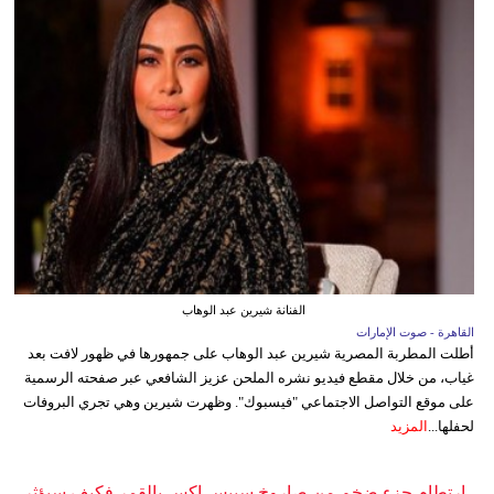
الفنانة شيرين عبد الوهاب
القاهرة - صوت الإمارات
أطلت المطربة المصرية شيرين عبد الوهاب على جمهورها في ظهور لافت بعد
غياب، من خلال مقطع فيديو نشره الملحن عزيز الشافعي عبر صفحته الرسمية
على موقع التواصل الاجتماعي "فيسبوك". وظهرت شيرين وهي تجري البروفات
لحفلها...
المزيد
ارتطام جزء ضخم من صاروخ سبيس إكس بالقمر فكيف سيؤثر