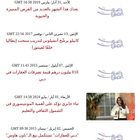
GMT 16:58 2019 الأحد ,31 آذار/ مارس
يعدك هذا الشهر بالعديد من الفرص المميزة
والحيوية
GMT 22:56 2017 الإثنين ,13 تشرين الثاني / نوفمبر
كابيلو يرشّح أنشيلوتي لتدريب منتخب إيطاليا
خلفًا لفينتورا
GMT 11:45 2015 الإثنين ,07 أيلول / سبتمبر
818 مليون درهم قيمة تصرفات العقارات في
دبي
GMT 14:58 2024 الأربعاء ,01 أيار / مايو
ثناء جابري تؤكد على أهمية المونتيسوري في
الشمول الثقافي والتعليم
GMT 09:30 2015 الخميس ,02 إبريل / نيسان
"دبي للعقارات" تستكمل بيع الـ"تاون هاوس"