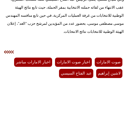
عقب الانتهاء من لقائه حملته الانتخابية بمقر الحملة، حيث تابع نتائج الهيئة
الوطنية للانتخابات من غرفة العمليات المركزية، في حين تابع منافسه المهندس
موسى مصطفى موسى، بحضور عدد من المؤيدين لمرشح حزب "الغد"، إعلان
الهيئة الوطنية للانتخابات نتائج الانتخابات.
صوت الامارات
اخبار صوت الامارات
اخبار الامارات مباشر
لاشين إبراهيم
عبد الفتاح السيسي