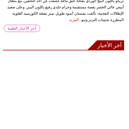
تريكو باللون البيج الوردي بفتحة عنق مائلة كشفت عن أحد الكتفين، مع بنطال
أبيض عالي الخصر بقصة مستقيمة وحزام جلدي رفيع باللون البني. وعلى صعيد
الإطلالات الفخمة، تألقت بفستان أسود طويل تميز بقصّة الكورسيه العلوية
المطرزة بحبيبات الترتر وتنو...
المزيد
آخر الأخبار الطبية
آخر الأخبار