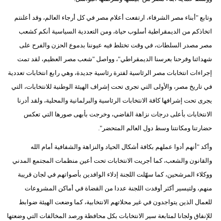
وتابع "أبناء مصر الشرفاء، ارتفعت أعلام مصر في كل أرجاء العالم، وقد أعلنتم
اتخاذكم من الديمقراطية أسلوب حياة، ومن التعددية السياسية أنكم كشعب
مصر مصدر السلطات، في وقت تختلط فيه عيوننا بدموع الحزن والفرح على
شهدائنا وفرحنا بعرسنا الديمقراطي"، وواصل "شعب مصر العظيم، لقد تمت
إجراءات انتخابات مصر الرئاسية لفترة رئاسية جديدة، وهي رابع انتخابات تعددية
في تاريخ مصر، والأولى التي تجرى تحت إشراف الهيئة الوطنية للانتخابات، التي
يجرى تحت إشرافها كافة الانتخابات الرئاسية والبرلمانية والمحلية، ولقد أدرنا
الانتخابات بأعلى درجات نزاهة القاضي، وخرجت بأبهى صورها التي تعكس
حضارتنا ومكانتنا وسط دول العالم المتحضر".
وأكد "أنهم أدوا عملهم بكافة أشكال الحياد والنزاهة والشفافية أمام الله
والقانون والشعب، كما أجريت الانتخابات تحت أعين منظمات المجتمع المدني
ووكلاء المرشحين، كما سهّلت اللجنة إدلاء الوافدين بأصواتهم في لجان قريبة
منهم، ولتيسير أكثر أوفدت اللجنة عددا من القضاة في أماكن المشروعات
للعمال الذين يتواجدون في غير محلاتهم الانتخابية، كما وضعت الهيئة ضوابط
للإنفاق ولجانا لمتابعة سير الانتخابات بكل محافظة ورصد المخالفات التي وضعتها