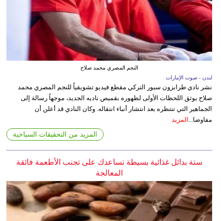
النجم المصري محمد صلاح
لندن - صوت الإمارات
نشر نادي طرابزون سبور التركي مقطع فيديو تشويقياً للنجم المصري محمد
صلاح يوثق اللحظات الأولى لظهوره بقميص ناديه الجديد، موجهاً رسالة إلى
الجماهير التي تنتظره بعد انتشار أنباء انتقاله. وكان النادي قد أعلن أن
مفاوضا...
المزيد
المزيد من التحقيقات السياحية
ستة بدائل غذائية بسيطة تساعدك على تجنب الأطعمة فائقة
المعالجة