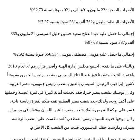
الأصوات الصحية: 22 مليون و491 ألف و921 صوتا بنسبة 92.73%
الأصوات الباطلة: مليون و762 ألف و231 صوتا بنسبة 7.27%
إجمالي ما حصل عليه عبد الفتاح سعيد حسين خليل السيسي 21 مليون و835
ألف و387 صوتا بنسبة 97.08%
إجمالي ما حصل عليه موسى مصطفى موسى 656.534 صوتا بنسبة 2.92%
وبالبناء على ما تقدم، اجتمع مجلس إدارة الهيئة وأصدر قرار رقم 57 لعام 2018
باعتماد النتيجة متضمنا فوز عبد الفتاح السيسي بمنصب رئيس الجمهورية، وهنأ
لاشين إبراهيم، الرئيس السيسي بالفوز بمنصب رئيس جمهورية مصر العربية،
وقال: نوصيك بشعب مصر خيرا، فقد تحملت أمانة كبيرة في فترة عصيبة وحملتها
على أكمل وجه، ولذلك جدد شعب مصر العظيم ثقته فيكم لفترة رئاسية ثانية،
فسر على بركة الله ومن خلفك شعب مصر، داعين الله أن يوفقك في مسيرك،
وقال موجها حديثه للسيد موسى مصطفى "لقد نافست على منصب الرئاسة
بشرف ومارست حقك الدستوري، فنلت من الشعب كل الاحترام.
وفي سياق متصل، يلقى الرئيس عبد الفتاح السيسي كلمة للشعب المصري،