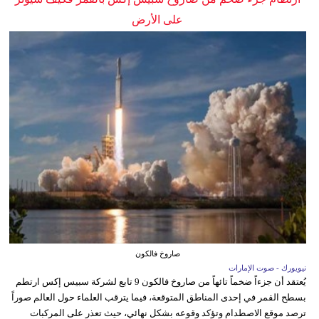
على الأرض
صاروخ فالكون
نيويورك - صوت الإمارات
يُعتقد أن جزءاً ضخماً تائهاً من صاروخ فالكون 9 تابع لشركة سبيس إكس ارتطم
بسطح القمر في إحدى المناطق المتوقعة، فيما يترقب العلماء حول العالم صوراً
ترصد موقع الاصطدام وتؤكد وقوعه بشكل نهائي، حيث تعذر على المركبات