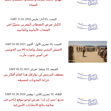
الشتاء
GMT 21:01 2016 السبت ,05 آذار/ مارس
الكبار يعرض القفطان المغربي متميّزًا في
الفتحات الأمامية والجانبية
GMT 01:06 2021 السبت ,16 تشرين الأول / أكتوبر
الجيش اليمني مقتل وإصابة 40 من الحوثيين
في كمين جنوب مأرب
GMT 05:32 2021 الجمعة ,19 شباط / فبراير
معطف الترينش لن يفارقكِ هذا العام أفكار من
خزانة المدونات لتنسيقه
GMT 01:28 2020 الثلاثاء ,10 تشرين الثاني / نوفمبر
مذيع "سي إن إن" يعرض لوجو موقع إباحي في
شاشة نتائج الانتخابات الأميركية