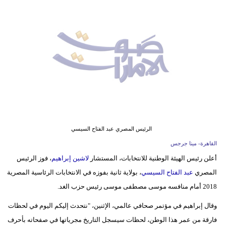
وسفر
ديكور
أخبار
إعلام
تعليم
مرأة
الرئيس المصري عبد الفتاح السيسي
أزياء
القاهرة- مينا جرجس
إسلامية
أعلن رئيس الهيئة الوطنية للانتخابات، المستشار
لاشين إبراهيم
، فوز الرئيس
المصري
عبد الفتاح السيسي
، بولاية ثانية بفوزه في الانتخابات الرئاسية المصرية
علوم
2018 أمام منافسه موسى مصطفى موسى رئيس حزب الغد.
وتكنولوجيا
وقال إبراهيم في مؤتمر صحافي عالمي، الإثنين، "نتحدث إليكم اليوم في لحظات
بيئة
فارقة من عمر هذا الوطن، لحظات سيسجل التاريخ مجرياتها في صفحاته بأحرف