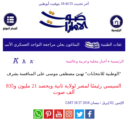
آخر تحديث 18:44:55 بتوقيت أبوظبي
الرئيسية
أخبارعاجلة
رياضة
ثقافة
البنتاغون يعلن مراجعة التواجد العسكري الأميركي في
إقتصاد
الرئيسية
»
أخبار محلية وعربية وعالمية
فن
"الوطنية للانتخابات" تهنئ مصطفى موسى على المنافسة بشرف
وموسيقى
السيسي رئيسًا لمصر لولاية ثانية ويحصد 21 مليون و835
أزياء
ألف صوت
صحة
18:57 2018 الإثنين ,02 إبريل / نيسان
GMT
وتغذية
سياحة