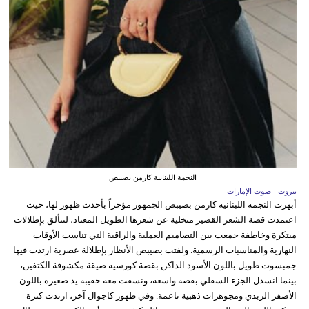
النجمة اللبنانية كارمن بصيبص
بيروت - صوت الإمارات
أبهرت النجمة اللبنانية كارمن بصيبص الجمهور مؤخراً بأحدث ظهور لها، حيث
اعتمدت قصة الشعر القصير متخلية عن شعرها الطويل المعتاد، لتتألق بإطلالات
مبتكرة وخاطفة جمعت بين التصاميم العملية والراقية التي تناسب الأوقات
النهارية والمناسبات الرسمية. ولفتت بصيبص الأنظار بإطلالة عصرية ارتدت فيها
جمبسوت طويل باللون الأسود الداكن بقصة كورسيه ضيقة مكشوفة الكتفين،
بينما انسدل الجزء السفلي بقصة واسعة، ونسقت معه حقيبة يد صغيرة باللون
الأصفر الزبدي ومجوهرات ذهبية ناعمة. وفي ظهور كاجوال آخر، ارتدت كنزة