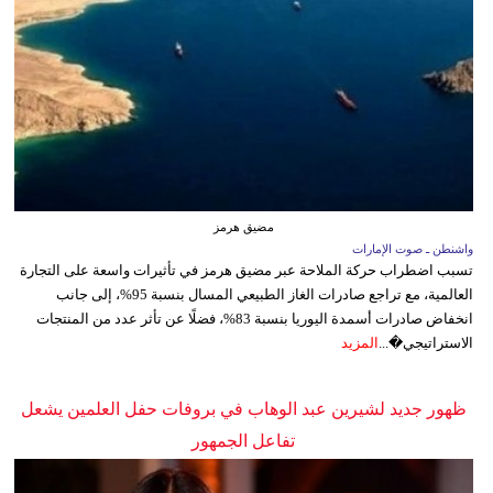
مضيق هرمز
واشنطن ـ صوت الإمارات
تسبب اضطراب حركة الملاحة عبر مضيق هرمز في تأثيرات واسعة على التجارة
العالمية، مع تراجع صادرات الغاز الطبيعي المسال بنسبة 95%، إلى جانب
انخفاض صادرات أسمدة اليوريا بنسبة 83%، فضلًا عن تأثر عدد من المنتجات
الاستراتيجي�...
المزيد
ظهور جديد لشيرين عبد الوهاب في بروفات حفل العلمين يشعل
تفاعل الجمهور