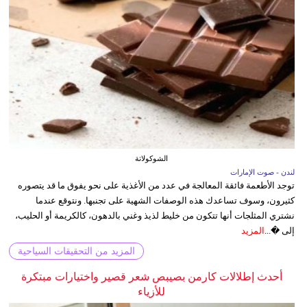
الشوكولاتة
لندن - صوت الإمارات
توجد الأطعمة فائقة المعالجة في عدد من الأغذية على نحو يفوق ما قد يتصوره
كثيرون، وسوف تساعدك هذه الوصفات الشهية على تجنبها. ونتوقع عندما
نشتري المثلجات أنها تتكون من خليط لذيذ وغني بالدهون، كالكريمة أو الحليب،
إلى �...
المزيد
المزيد من التحقيقات السياحية
أحدث إطلالات كارمن بصيبص شعر قصير واختيارات مبتكرة
للأزياء