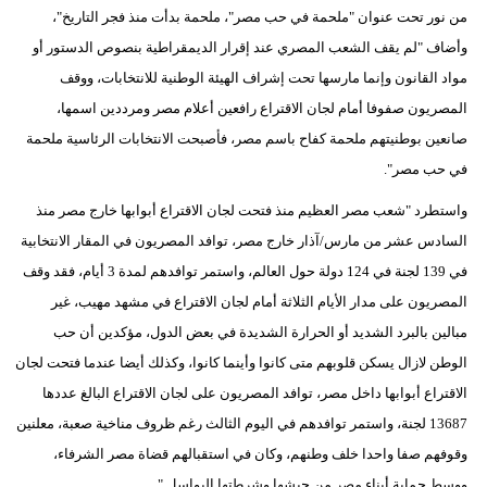
مدوَّنات
من نور تحت عنوان "ملحمة في حب مصر"، ملحمة بدأت منذ فجر التاريخ"،
وأضاف "لم يقف الشعب المصري عند إقرار الديمقراطية بنصوص الدستور أو
أبراج
مواد القانون وإنما مارسها تحت إشراف الهيئة الوطنية للانتخابات، ووقف
المصريون صفوفا أمام لجان الاقتراع رافعين أعلام مصر ومرددين اسمها،
فيديو
صانعين بوطنيتهم ملحمة كفاح باسم مصر، فأصبحت الانتخابات الرئاسية ملحمة
سيارات
في حب مصر".
واستطرد "شعب مصر العظيم منذ فتحت لجان الاقتراع أبوابها خارج مصر منذ
السادس عشر من مارس/آذار خارج مصر، توافد المصريون في المقار الانتخابية
في 139 لجنة في 124 دولة حول العالم، واستمر توافدهم لمدة 3 أيام، فقد وقف
المصريون على مدار الأيام الثلاثة أمام لجان الاقتراع في مشهد مهيب، غير
مبالين بالبرد الشديد أو الحرارة الشديدة في بعض الدول، مؤكدين أن حب
الوطن لازال يسكن قلوبهم متى كانوا وأينما كانوا، وكذلك أيضا عندما فتحت لجان
الاقتراع أبوابها داخل مصر، توافد المصريون على لجان الاقتراع البالغ عددها
13687 لجنة، واستمر توافدهم في اليوم الثالث رغم ظروف مناخية صعبة، معلنين
وقوفهم صفا واحدا خلف وطنهم، وكان في استقبالهم قضاة مصر الشرفاء،
ووسط حماية أبناء مصر من جيشها وشرطتها البواسل."