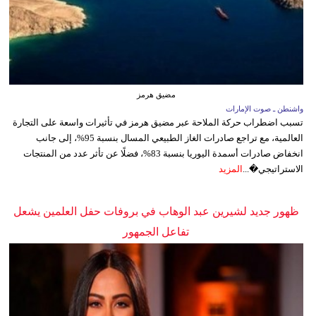
مضيق هرمز
واشنطن ـ صوت الإمارات
تسبب اضطراب حركة الملاحة عبر مضيق هرمز في تأثيرات واسعة على التجارة
العالمية، مع تراجع صادرات الغاز الطبيعي المسال بنسبة 95%، إلى جانب
انخفاض صادرات أسمدة اليوريا بنسبة 83%، فضلًا عن تأثر عدد من المنتجات
الاستراتيجي�...
المزيد
ظهور جديد لشيرين عبد الوهاب في بروفات حفل العلمين يشعل
تفاعل الجمهور