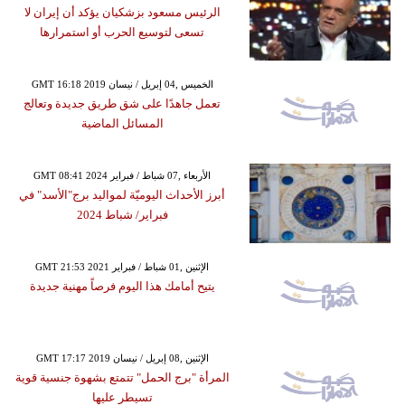
الرئيس مسعود بزشكيان يؤكد أن إيران لا
تسعى لتوسيع الحرب أو استمرارها
GMT 16:18 2019 الخميس ,04 إبريل / نيسان
تعمل جاهدًا على شق طريق جديدة وتعالج
المسائل الماضية
GMT 08:41 2024 الأربعاء ,07 شباط / فبراير
أبرز الأحداث اليوميّة لمواليد برج"الأسد" في
فبراير/ شباط 2024
GMT 21:53 2021 الإثنين ,01 شباط / فبراير
يتيح أمامك هذا اليوم فرصاً مهنية جديدة
GMT 17:17 2019 الإثنين ,08 إبريل / نيسان
المرأة "برج الحمل" تتمتع بشهوة جنسية قوية
تسيطر عليها