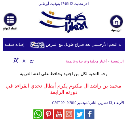
آخر تحديث 17:06:42 بتوقيت أبوظبي
الرئيسية
أخبارعاجلة
رياضة
ثقافة
د النجم الأرجنتيني بعد صراع طويل مع المرض
إصابة سفينة شحن 
إقتصاد
الرئيسية
»
أخبار محلية وعربية وعالمية
فن
وجه التحية لكل من اجتهد وحافظ على لغته العربية
وموسيقى
محمد بن راشد آل مكتوم يكرم أبطال تحدي القراءة في
أزياء
دورته الرابعة
صحة
20:10 2019 الأربعاء ,13 تشرين الثاني / نوفمبر
GMT
وتغذية
سياحة