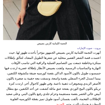
النجمة اللبنانية كارمن بصيبص
بيروت - صوت الإمارات
أبهرت النجمة اللبنانية كارمن بصيبص الجمهور مؤخراً بأحدث ظهور لها، حيث
اعتمدت قصة الشعر القصير متخلية عن شعرها الطويل المعتاد، لتتألق بإطلالات
مبتكرة وخاطفة جمعت بين التصاميم العملية والراقية التي تناسب الأوقات
النهارية والمناسبات الرسمية. ولفتت بصيبص الأنظار بإطلالة عصرية ارتدت فيها
جمبسوت طويل باللون الأسود الداكن بقصة كورسيه ضيقة مكشوفة الكتفين،
بينما انسدل الجزء السفلي بقصة واسعة، ونسقت معه حقيبة يد صغيرة باللون
الأصفر الزبدي ومجوهرات ذهبية ناعمة. وفي ظهور كاجوال آخر، ارتدت كنزة
تريكو باللون البيج الوردي بفتحة عنق مائلة كشفت عن أحد الكتفين، مع بنطال
أبيض عالي الخصر بقصة مستقيمة وحزام جلدي رفيع باللون البني. وعلى صعيد
الإطلالات الفخمة، تألقت بفستان أسود طويل تميز بقصّة الكورسيه العلوية
المطرزة بحبيبات الترتر وتنو...
المزيد