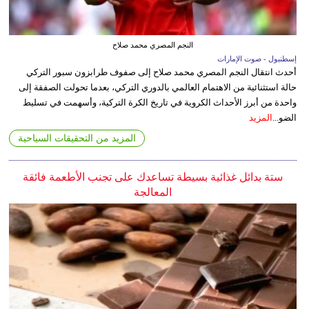
النجم المصري محمد صلاح
إسطنبول - صوت الإمارات
أحدث انتقال النجم المصري محمد صلاح إلى صفوف طرابزون سبور التركي
حالة استثنائية من الاهتمام العالمي بالدوري التركي، بعدما تحولت الصفقة إلى
واحدة من أبرز الأحداث الكروية في تاريخ الكرة التركية، وأسهمت في تسليط
الضو...
المزيد
المزيد من التحقيقات السياحية
ستة بدائل غذائية بسيطة تساعدك على تجنب الأطعمة فائقة
المعالجة