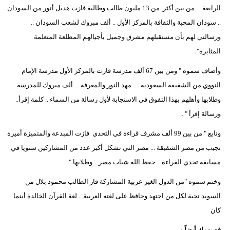
مدوَّنات
الرابعة ... من بين أكثر من 13 مليون طالب وطالبة فازت هديل أنور من السودان
.. سودان المحبة والثقافة بالمركز الأول .. ألف مبروك لشعب السودان ..
أبراج
ورسالتي لهم بأن مستقبلهم مشرق وجميل بأجيالهم المطلعة المتعلمة
المثابرة".
فيديو
وأضاف سموه " ومن بين 67 ألف مدرسة فازت بالمركز الأول مدرسة الإمام
سيارات
النووي من الشقيقة السعودية ... مهد النور والمعرفة ... ألف مبروك للمدرسة
وطلابها وأهلهم بهذا التفوق في الاستجابة لأول رسالة من السماء .. كلمة إقرأ..
ورسالة إقرأ " ..
وتابع " من بين 99 ألف مشرف قراءة في التحدي فازت المبدعة والمتميزة أميرة
نجيب من مصر الشقيقة ... مصر التي تشكل أكبر عدد من المشاركين سنويا في
مسابقة تحدي القراءة .. حفظ الله شباب مصر .. وطلابها "
وختم سموه "من الدول الغير عربية المشاركة فاز الطالب محمود بلال من
السويد تحية لكل من اجتهد وحافظ على لغته العربية .. لغة القرآن الخالدة أينما
كان
قد يهمك أيضاً
: