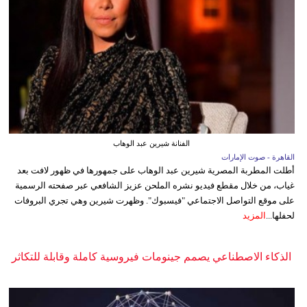
الفنانة شيرين عبد الوهاب
القاهرة - صوت الإمارات
أطلت المطربة المصرية شيرين عبد الوهاب على جمهورها في ظهور لافت بعد
غياب، من خلال مقطع فيديو نشره الملحن عزيز الشافعي عبر صفحته الرسمية
على موقع التواصل الاجتماعي "فيسبوك". وظهرت شيرين وهي تجري البروفات
لحفلها...
المزيد
الذكاء الاصطناعي يصمم جينومات فيروسية كاملة وقابلة للتكاثر