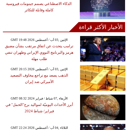
الذكاء الاصطناعي يصمم جينومات فيروسية
كاملة وقابلة للتكاثر
الأخبار الأكثر قراءة
GMT 19:48 2026 الإثنين ,03 آب / أغسطس
ترامب يتحدث عن اتفاق مرتقب بشأن مضيق
هرمز والبرنامج النووي الإيراني وطهران تنفي
طلب مهلة
GMT 20:15 2026 الإثنين ,03 آب / أغسطس
الذهب يصعد مع تراجع مخاوف التصعيد
الأميركي ضد إيران
GMT 08:32 2024 الأربعاء ,07 شباط / فبراير
أبرز الأحداث اليوميّة لمواليد برج"الحمل" في
فبراير/ شباط 2024
GMT 22:24 2026 الثلاثاء ,04 آب / أغسطس