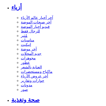
أزياء
آخر أخبار عالم الأزياء
آخر صيحات الموضة
فيديو أخبار الموضة
للرجال فقط
مُثير
مناسبات
إتيكيت
آخر موضة
جديد المحلات
مجوهرات
عطور
العناية بالشعر
ماكياج ومستحضرات
أخر عروض الأزياء
حوارات وتقارير
مدونات
صور
صحة وتغذية