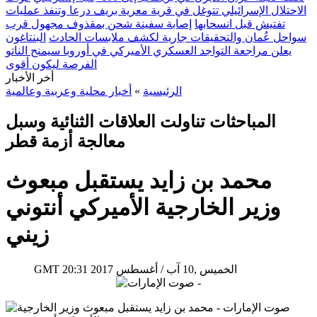
الاحتلال الإسرائيلي تتوغل في قرية معرية بريف درعا وتنفذ عمليات
تفتيش قبل انسحابها
إصابة سفينة شحن بمقذوف مجهول قرب
سواحل عُمان والتحقيقات جارية لكشف ملابسات الحادث
البنتاغون
يعلن مراجعة التواجد العسكري الأميركي في أوروبا سيمنح الناتو
الفرصة ليكون أقوى
أخر الأخبار
الرئيسية
»
أخبار محلية وعربية وعالمية
المباحثات تناولت العلاقات الثنائية وسبل
معالجة أزمة قطر
محمد بن زايد يستقبل مبعوث
وزير الخارجية الأميركي أنتوني
زيني
20:31 2017 الخميس ,10 آب / أغسطس
GMT