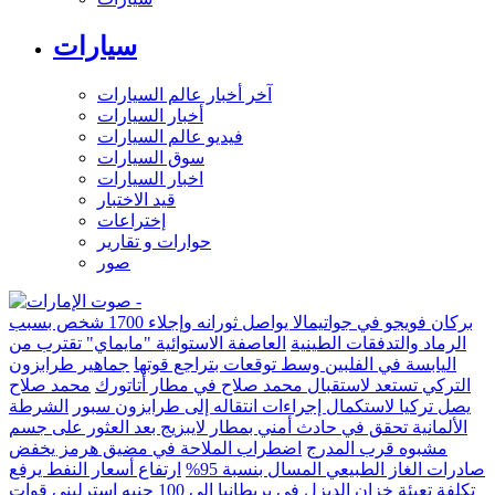
سيارات
آخر أخبار عالم السيارات
أخبار السيارات
فيديو عالم السيارات
سوق السيارات
اخبار السيارات
قيد الاختبار
إختراعات
حوارات و تقارير
صور
بركان فويجو في جواتيمالا يواصل ثورانه وإجلاء 1700 شخص بسبب
الرماد والتدفقات الطينية
العاصفة الاستوائية "مايماي" تقترب من
اليابسة في الفلبين وسط توقعات بتراجع قوتها
جماهير طرابزون
التركي تستعد لاستقبال محمد صلاح في مطار أتاتورك
محمد صلاح
يصل تركيا لاستكمال إجراءات انتقاله إلى طرابزون سبور
الشرطة
الألمانية تحقق في حادث أمني بمطار لايبزيج بعد العثور على جسم
مشبوه قرب المدرج
اضطراب الملاحة في مضيق هرمز يخفض
صادرات الغاز الطبيعي المسال بنسبة 95%
ارتفاع أسعار النفط يرفع
تكلفة تعبئة خزان الديزل في بريطانيا إلى 100 جنيه إسترليني
قوات