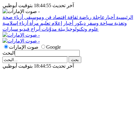
آخر تحديث 18:44:55 بتوقيت أبوظبي
الرئيسية
أخبارعاجلة
رياضة
ثقافة
إقتصاد
فن وموسيقى
أزياء
صحة
وتغذية
سياحة وسفر
ديكور
أخبار
إعلام
تعليم
مرأة
أزياء إسلامية
علوم وتكنولوجيا
بيئة
مدوَّنات
أبراج
فيديو
سيارات
Google
صوت الإمارات
البحث
آخر تحديث 18:44:55 بتوقيت أبوظبي