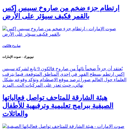
ارتطام جزء ضخم من صاروخ سبيس إكس
بالقمر فكيف سيؤثر على الأرض
صاروخ فالكون
نيويورك - صوت الإمارات
يُعتقد أن جزءاً ضخماً تائهاً من صاروخ فالكون 9 تابع لشركة سبيس
إكس ارتطم بسطح القمر في إحدى المناطق المتوقعة، فيما يترقب
العلماء حول العالم صوراً ترصد موقع الاصطدام وتؤكد وقوعه بشكل
نهائي، حيث تعذر على المركبات الت...
المزيد
هيئة الشارقة للمتاحف تواصل فعالياتها
الصيفية ببرامج تعليمية وترفيهية للأطفال
والعائلات