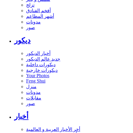
تزلج
أفخم الفنادق
أشهر المطاعم
مدونات
صور
ديكور
أخبار الديكور
جديد عالم الديكور
ديكورات داخلية
ديكورات خارجية
Your Photos
Feng Shui
منزل
مدونات
مقابلات
صور
أخبار
أخر الأخبار العربية و العالمية