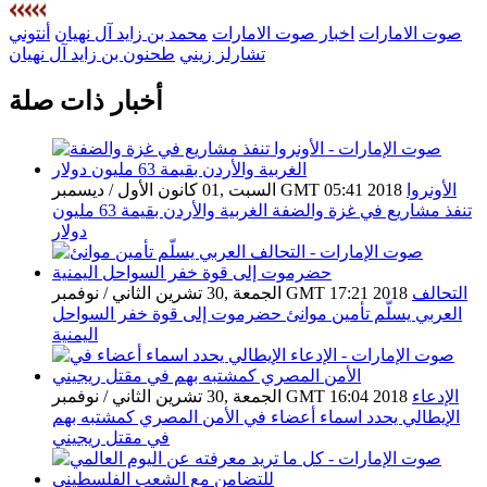
صوت الامارات
اخبار صوت الامارات
محمد بن زايد آل نهيان
أنتوني
تشارلز زيني
طحنون بن زايد آل نهيان
أخبار ذات صلة
الأونروا
السبت ,01 كانون الأول / ديسمبر GMT 05:41 2018
تنفذ مشاريع في غزة والضفة الغربية والأردن بقيمة 63 مليون
دولار
التحالف
الجمعة ,30 تشرين الثاني / نوفمبر GMT 17:21 2018
العربي يسلّم تأمين موانئ حضرموت إلى قوة خفر السواحل
اليمنية
الإدعاء
الجمعة ,30 تشرين الثاني / نوفمبر GMT 16:04 2018
الإيطالي يحدد اسماء أعضاء في الأمن المصري كمشتبه بهم
في مقتل ريجيني