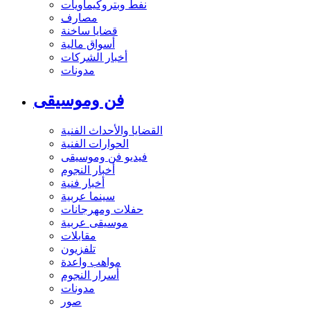
نفط وبتروكيماويات
مصارف
قضايا ساخنة
أسواق مالية
أخبار الشركات
مدونات
فن وموسيقى
القضايا والأحداث الفنية
الحوارات الفنية
فيديو فن وموسيقى
أخبار النجوم
أخبار فنية
سينما عربية
حفلات ومهرجانات
موسيقى عربية
مقابلات
تلفزيون
مواهب واعدة
أسرار النجوم
مدونات
صور