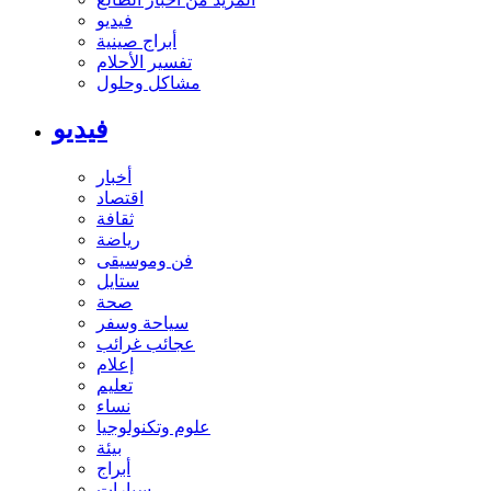
فيديو
أبراج صينية
تفسير الأحلام
مشاكل وحلول
فيديو
أخبار
اقتصاد
ثقافة
رياضة
فن وموسيقى
ستايل
صحة
سياحة وسفر
عجائب غرائب
إعلام
تعليم
نساء
علوم وتكنولوجيا
بيئة
أبراج
سيارات