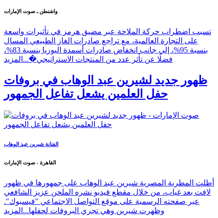
واشنطن ـ صوت الإمارات
تسبب اضطراب حركة الملاحة عبر مضيق هرمز في تأثيرات واسعة
على التجارة العالمية، مع تراجع صادرات الغاز الطبيعي المسال
بنسبة 95%، إلى جانب انخفاض صادرات أسمدة اليوريا بنسبة 83%،
فضلًا عن تأثر عدد من المنتجات الاستراتيجي�...
المزيد
ظهور جديد لشيرين عبد الوهاب في بروفات
حفل العلمين يشعل تفاعل الجمهور
الفنانة شيرين عبد الوهاب
القاهرة - صوت الإمارات
أطلت المطربة المصرية شيرين عبد الوهاب على جمهورها في ظهور
لافت بعد غياب، من خلال مقطع فيديو نشره الملحن عزيز الشافعي
عبر صفحته الرسمية على موقع التواصل الاجتماعي "فيسبوك".
وظهرت شيرين وهي تجري البروفات لحفلها...
المزيد