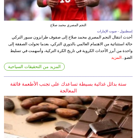
النجم المصري محمد صلاح
إسطنبول - صوت الإمارات
أحدث انتقال النجم المصري محمد صلاح إلى صفوف طرابزون سبور التركي
حالة استثنائية من الاهتمام العالمي بالدوري التركي، بعدما تحولت الصفقة إلى
واحدة من أبرز الأحداث الكروية في تاريخ الكرة التركية، وأسهمت في تسليط
الضو...
المزيد
المزيد من التحقيقات السياحية
ستة بدائل غذائية بسيطة تساعدك على تجنب الأطعمة فائقة
المعالجة