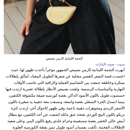
النجمة اللبنانية كارمن بصيبص
بيروت - صوت الإمارات
أبهرت النجمة اللبنانية كارمن بصيبص الجمهور مؤخراً بأحدث ظهور لها، حيث
اعتمدت قصة الشعر القصير متخلية عن شعرها الطويل المعتاد، لتتألق بإطلالات
مبتكرة وخاطفة جمعت بين التصاميم العملية والراقية التي تناسب الأوقات
النهارية والمناسبات الرسمية. ولفتت بصيبص الأنظار بإطلالة عصرية ارتدت فيها
جمبسوت طويل باللون الأسود الداكن بقصة كورسيه ضيقة مكشوفة الكتفين،
بينما انسدل الجزء السفلي بقصة واسعة، ونسقت معه حقيبة يد صغيرة باللون
الأصفر الزبدي ومجوهرات ذهبية ناعمة. وفي ظهور كاجوال آخر، ارتدت كنزة
تريكو باللون البيج الوردي بفتحة عنق مائلة كشفت عن أحد الكتفين، مع بنطال
أبيض عالي الخصر بقصة مستقيمة وحزام جلدي رفيع باللون البني. وعلى صعيد
الإطلالات الفخمة، تألقت بفستان أسود طويل تميز بقصّة الكورسيه العلوية