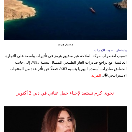
مضيق هرمز
واشنطن ـ صوت الإمارات
تسبب اضطراب حركة الملاحة عبر مضيق هرمز في تأثيرات واسعة على التجارة
العالمية، مع تراجع صادرات الغاز الطبيعي المسال بنسبة 95%، إلى جانب
انخفاض صادرات أسمدة اليوريا بنسبة 83%، فضلًا عن تأثر عدد من المنتجات
الاستراتيجي�...
المزيد
نجوى كرم تستعد لإحياء حفل غنائي في دبي 2 أكتوبر