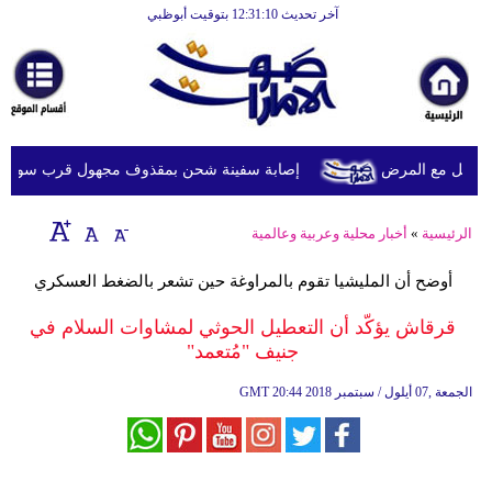
آخر تحديث 12:31:10 بتوقيت أبوظبي
الرئيسية
أخبارعاجلة
رياضة
ثقافة
ويل مع المرض
إصابة سفينة شحن بمقذوف مجهول قرب سواحل عُما
إقتصاد
الرئيسية
»
أخبار محلية وعربية وعالمية
فن
أوضح أن المليشيا تقوم بالمراوغة حين تشعر بالضغط العسكري
وموسيقى
قرقاش يؤكّد أن التعطيل الحوثي لمشاوات السلام في
أزياء
جنيف "مُتعمد"
صحة
20:44 2018 الجمعة ,07 أيلول / سبتمبر
GMT
وتغذية
سياحة