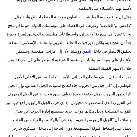
لأطماعهم بالاستيلاء على السلطة.
وقال إن ما قامت به الميليشيات بالتعاون مع بقية المنظمات الإرهابية مثل
"
داعش
" و"القاعدة" وغيرهما في القضاء على مؤسسات الدولة، هو ما لم تنجح
به "
داعش
" في سورية أو
العراق
، واستطاعات ميليشيات الحوثيين لفترة وجيزة
جداً أن تنجح فيه، ولكن بدور قوات التحالف العربي والتحالف الإسلامي استطعنا
تحقيق الانتصار في داخل
اليمن
ووصلنا الآن إلى مراحل متقدمة، وسيمكن
الانتصار على بقية الميليشيات، وستعود الشرعية لتسيطر على كل أجزاء
اليمن
خلال الأشهر القليلة المقبلة.
ومن جانبه قال سيف سلطان العرياني، الأمين العام للمجلس الأعلى للأمن
الوطني، إن "كل جيل من الحروب جاء ليعالج سلبيات الجيل السابق، وإن الجيل
الرابع من الحروب يمثل نوعية جديدة تختلف بصورة جذرية عن الجيل المعروف
في الحروب الذي كانت تقوده الجيوش، إذ إن حرب الجيل الرابع يتراجع فيها دور
القوات المسلحة ويحل مكانها قوات أخرى تستطيع إدارة الحرب عن بعد".
وأضاف أن "الجيل الرابع من الحروب يعد حرباً بالوكالة ، والقيادة من الخلف
تعمل على إسقاط الدولة المستهدفة دون الحاجة إلى تدخل عسكري خارجي
مباشر، من خلال استهداف زعزعة استقرارها بصور متعددة وتنفيذها من مواطني