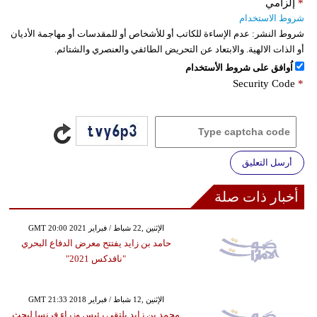
*
إلزامي
شروط الاستخدام
شروط النشر:
عدم الإساءة للكاتب أو للأشخاص أو للمقدسات أو مهاجمة الأديان
أو الذات الالهية. والابتعاد عن التحريض الطائفي والعنصري والشتائم.
اُوافق على شروط الأستخدام
Security Code
*
أرسل التعليق
أخبار ذات صلة
GMT 20:00 2021 الإثنين ,22 شباط / فبراير
حامد بن زايد يفتتح معرض الدفاع البحري
"نافدكس 2021"
GMT 21:33 2018 الإثنين ,12 شباط / فبراير
محمد بن زايد يلتقي رئيس وزراء فرنسا لبحث