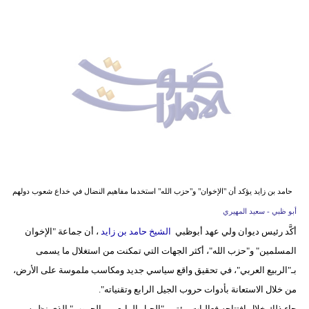
وسفر
ديكور
أخبار
إعلام
تعليم
مرأة
أزياء
حامد بن زايد يؤكد أن "الإخوان" و"حزب الله" استخدما مفاهيم النضال في خداع شعوب دولهم
إسلامية
أبو ظبي - سعيد المهيري
أكَّد رئيس ديوان ولي عهد أبوظبي
الشيخ حامد بن زايد
، أن جماعة "الإخوان
علوم
المسلمين" و"حزب الله"، أكثر الجهات التي تمكنت من استغلال ما يسمى
وتكنولوجيا
بـ"الربيع العربي"، في تحقيق واقع سياسي جديد ومكاسب ملموسة على الأرض،
بيئة
من خلال الاستعانة بأدوات حروب الجيل الرابع وتقنياته".
جاء ذلك خلال افتتاحه فعاليات مؤتمر "الجيل الرابع من الحروب" الذي نظمه