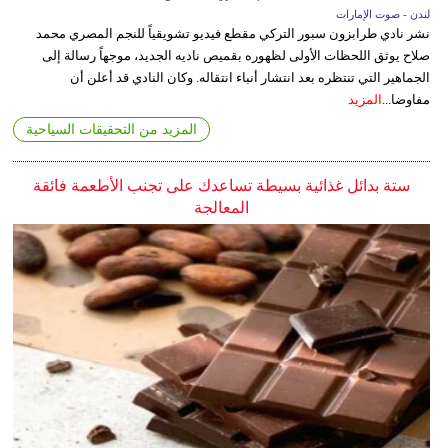
لندن - صوت الإمارات
نشر نادي طرابزون سبور التركي مقطع فيديو تشويقياً للنجم المصري محمد
صلاح يوثق اللحظات الأولى لظهوره بقميص ناديه الجديد، موجهاً رسالة إلى
الجماهير التي تنتظره بعد انتشار أنباء انتقاله. وكان النادي قد أعلن أن
مفاوضا...
المزيد
المزيد من التحقيقات السياحية
ستة بدائل غذائية بسيطة تساعدك على تجنب الأطعمة فائقة
المعالجة