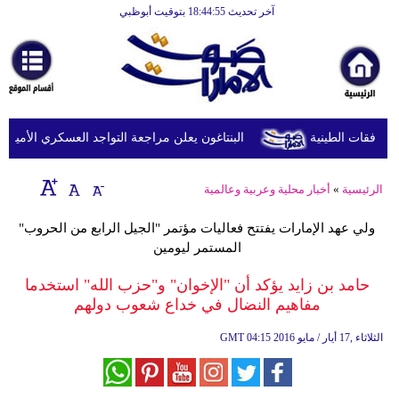
آخر تحديث 18:44:55 بتوقيت أبوظبي
الرئيسية
أخبارعاجلة
رياضة
ثقافة
البنتاغون يعلن مراجعة التواجد العسكري الأميركي في
إقتصاد
الرئيسية
»
أخبار محلية وعربية وعالمية
فن
ولي عهد الإمارات يفتتح فعاليات مؤتمر "الجيل الرابع من الحروب"
وموسيقى
المستمر ليومين
أزياء
حامد بن زايد يؤكد أن "الإخوان" و"حزب الله" استخدما
مفاهيم النضال في خداع شعوب دولهم
صحة
04:15 2016 الثلاثاء ,17 أيار / مايو
GMT
وتغذية
سياحة