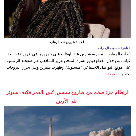
الفنانة شيرين عبد الوهاب
القاهرة - صوت الإمارات
أطلت المطربة المصرية شيرين عبد الوهاب على جمهورها في ظهور لافت بعد
غياب، من خلال مقطع فيديو نشره الملحن عزيز الشافعي عبر صفحته الرسمية
على موقع التواصل الاجتماعي "فيسبوك". وظهرت شيرين وهي تجري البروفات
لحفلها...
المزيد
ارتطام جزء ضخم من صاروخ سبيس إكس بالقمر فكيف سيؤثر
على الأرض