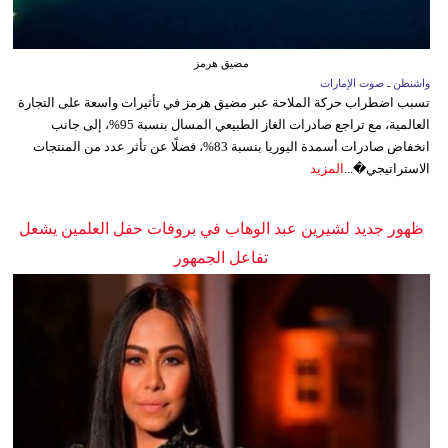
مضيق هرمز
واشنطن ـ صوت الإمارات
تسبب اضطراب حركة الملاحة عبر مضيق هرمز في تأثيرات واسعة على التجارة
العالمية، مع تراجع صادرات الغاز الطبيعي المسال بنسبة 95%، إلى جانب
انخفاض صادرات أسمدة اليوريا بنسبة 83%، فضلًا عن تأثر عدد من المنتجات
الاستراتيجي�...
المزيد
ظهور جديد لشيرين عبد الوهاب في بروفات حفل العلمين يشعل
تفاعل الجمهور