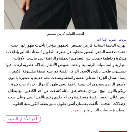
النجمة اللبنانية كارمن بصيبص
بيروت - صوت الإمارات
أبهرت النجمة اللبنانية كارمن بصيبص الجمهور مؤخراً بأحدث ظهور لها، حيث
اعتمدت قصة الشعر القصير متخلية عن شعرها الطويل المعتاد، لتتألق بإطلالات
مبتكرة وخاطفة جمعت بين التصاميم العملية والراقية التي تناسب الأوقات
النهارية والمناسبات الرسمية. ولفتت بصيبص الأنظار بإطلالة عصرية ارتدت فيها
جمبسوت طويل باللون الأسود الداكن بقصة كورسيه ضيقة مكشوفة الكتفين،
بينما انسدل الجزء السفلي بقصة واسعة، ونسقت معه حقيبة يد صغيرة باللون
الأصفر الزبدي ومجوهرات ذهبية ناعمة. وفي ظهور كاجوال آخر، ارتدت كنزة
تريكو باللون البيج الوردي بفتحة عنق مائلة كشفت عن أحد الكتفين، مع بنطال
أبيض عالي الخصر بقصة مستقيمة وحزام جلدي رفيع باللون البني. وعلى صعيد
الإطلالات الفخمة، تألقت بفستان أسود طويل تميز بقصّة الكورسيه العلوية
المطرزة بحبيبات الترتر وتنو...
المزيد
آخر الأخبار الطبية