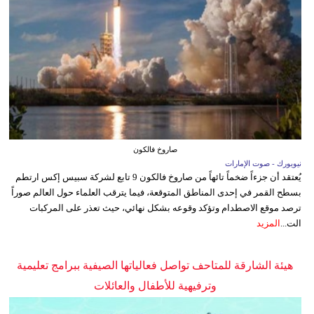
صاروخ فالكون
نيويورك - صوت الإمارات
يُعتقد أن جزءاً ضخماً تائهاً من صاروخ فالكون 9 تابع لشركة سبيس إكس ارتطم
بسطح القمر في إحدى المناطق المتوقعة، فيما يترقب العلماء حول العالم صوراً
ترصد موقع الاصطدام وتؤكد وقوعه بشكل نهائي، حيث تعذر على المركبات
الت...
المزيد
هيئة الشارقة للمتاحف تواصل فعالياتها الصيفية ببرامج تعليمية
وترفيهية للأطفال والعائلات