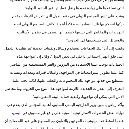
التي تساعدها على زيادة نفوذها ونقل عملياتها عبر الحدود الدولية".
وشدد على "دور المجتمع الدولي في دعم الدول التي تتعرض للإرهاب وعدم
تركها لتتحكم بها تلك التنظيمات، مؤكداً أهمية تكاتف المجتمع الدولي لتجنب
التهديدات والمخاطر التي تسببها لاسيما أنها تستمر في تطوير الأساليب
والوسائل التي تستخدمها في الحروب".
ولفت إلى أن "تلك الجماعات تستخدم وسائل وتقنيات جديدة غير تقليدية، للعمل
على خلق انهيار اجتماعي داخلي في بعض الدول". وقال إن "مواجهة هذه
الجماعات توجب علينا الاستفادة من الدروس والعبر المستخلصة من الماضي،
كما علينا تطوير استراتيجياتنا في المواجهة، وامتلاك قدرات ومعدات وتقنيات
نستطيع من خلالها مواجهة تلك المجموعات والتغلب عليها، لذلك يجب علينا
التعرف إلى القدرات الجديدة اللازمة لمواجهة هذا النوع من الحروب وما مخاطر
الأمن التي يمكن أن نواجهها، وكيفية حماية البيئة المعلوماتية".
وأكد رياض ياسين وزير الخارجية اليمني السابق، أهمية المؤتمر الذي يقدم في
نهايته بعض الخطوات الاستراتيجية المبنية على واقع غير مسبوق في
اليمن
،
عندما استطاعت ميليشيات الحوثيين بالتعاون مع المخلوع علي عبد الله صالح أن
تحطم مؤسسات الدولة وتستولي على المدن وتجعل 25 مليون يمني رهينة