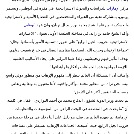
مدوَّنات
مركز
الإمارات
للدراسات والبحوث الاستراتيجية، في مقره في أبوظبي، ويستمر
يومين، بمشاركة نخبة من الخبراء والمتخصصين في القضايا الأمنية والاستراتيجية
أبراج
والعسكرية، ويرعاه الشيخ محمد بن زايد آل نهيان، وليّ عهد
أبوظبي
.
فيديو
وأكد الشيخ حامد بن زايد، في مداخلة الجلسة الأولى بعنوان "الاعتبارات
الاستراتيجية لحروب الجيل الرابع" على ضرورة تسمية الأمور بأسمائها، وقال:
سيارات
"جماعة الإخوان وحزب الله، استخدما مفاهيم النضال في خداع شعوب دولهم،
بهدف التأثير فيهم وتجييشهم، ولذا علينا التركيز على إيجاد الأساليب العلمية
اللازمة لمواجهة هذه الجماعات وأفكارها وأهدافها."
وأضاف أن "المشكلة أن العالم ينظر إلى مفهوم الإرهاب من منظور دولي واسع،
بينما نحن نراه من منظور مختلف وأكثر واقعية، لأننا معنيون به ونعانيه ونعاني
مسببيه الحقيقيين أكثر على الأرض".
ثم تحدث وزير الدولة لشؤون الدفاع محمد بن أحمد البواردي، ، فقال في كلمته
أن "ما يحدث في المنطقة في الوقت الراهن من المجموعات والتنظيمات
الإرهابية، لم يعهده العالم من قبل، هو دليل على أننا دخلنا في مرحلة جديدة من
حروب الجيل الرابع، حيث أصبحت الجماعات الإرهابية تسيطر على مساحات
واسعة من الأرض، في ظل غياب النظام والقانون، وتمتلك الموارد الاقتصادية