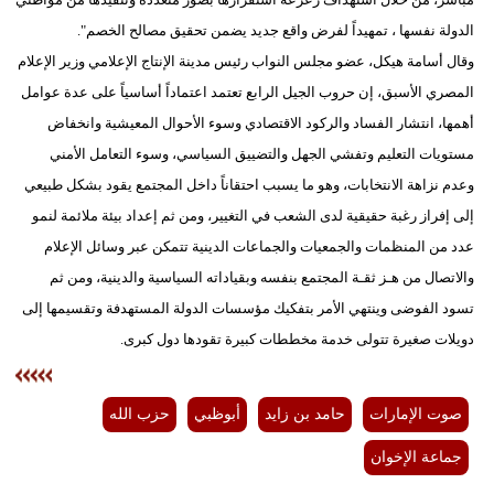
الدولة نفسها ، تمهيداً لفرض واقع جديد يضمن تحقيق مصالح الخصم".
وقال أسامة هيكل، عضو مجلس النواب رئيس مدينة الإنتاج الإعلامي وزير الإعلام
المصري الأسبق، إن حروب الجيل الرابع تعتمد اعتماداً أساسياً على عدة عوامل
أهمها، انتشار الفساد والركود الاقتصادي وسوء الأحوال المعيشية وانخفاض
مستويات التعليم وتفشي الجهل والتضييق السياسي، وسوء التعامل الأمني
وعدم نزاهة الانتخابات، وهو ما يسبب احتقاناً داخل المجتمع يقود بشكل طبيعي
إلى إفراز رغبة حقيقية لدى الشعب في التغيير، ومن ثم إعداد بيئة ملائمة لنمو
عدد من المنظمات والجمعيات والجماعات الدينية تتمكن عبر وسائل الإعلام
والاتصال من هـز ثقـة المجتمع بنفسه وبقياداته السياسية والدينية، ومن ثم
تسود الفوضى وينتهي الأمر بتفكيك مؤسسات الدولة المستهدفة وتقسيمها إلى
دويلات صغيرة تتولى خدمة مخططات كبيرة تقودها دول كبرى.
صوت الإمارات
حامد بن زايد
أبوظبي
حزب الله
جماعة الإخوان