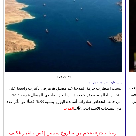
مضيق هرمز
واشنطن ـ صوت الإمارات
افت
تسبب اضطراب حركة الملاحة عبر مضيق هرمز في تأثيرات واسعة على
ته
التجارة العالمية، مع تراجع صادرات الغاز الطبيعي المسال بنسبة 95%،
ي
إلى جانب انخفاض صادرات أسمدة اليوريا بنسبة 83%، فضلًا عن تأثر عدد
من المنتجات الاستراتيجي�...
المزيد
ارتطام جزء ضخم من صاروخ سبيس إكس بالقمر فكيف