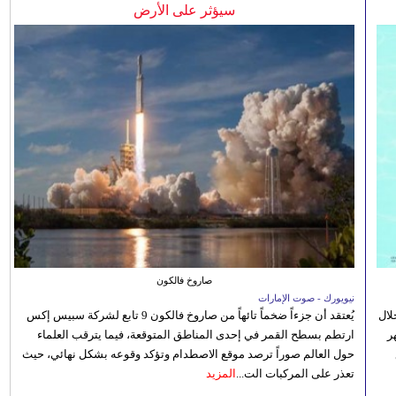
سيؤثر على الأرض
صاروخ فالكون
نيويورك - صوت الإمارات
الصيفي لعام 2026، من خلال
يُعتقد أن جزءاً ضخماً تائهاً من صاروخ فالكون 9 تابع لشركة سبيس إكس
ر
ارتطم بسطح القمر في إحدى المناطق المتوقعة، فيما يترقب العلماء
حول العالم صوراً ترصد موقع الاصطدام وتؤكد وقوعه بشكل نهائي، حيث
تعذر على المركبات الت...
المزيد