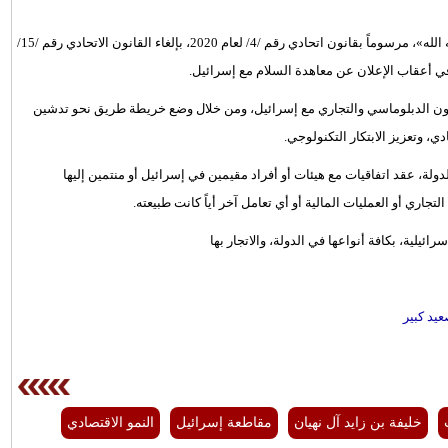
رئيس الدولة «حفظه الله»، مرسوماً بقانون اتحادي رقم /4/ لعام 2020، بإلغاء القانون الاتحادي رقم /15/
في أعقاب الإعلان عن معاهدة السلام مع إسرائيل.
عاون الدبلوماسي والتجاري مع إسرائيل، ومن خلال وضع خريطة طريق نحو تدشين
ي، وتعزيز الابتكار التكنولوجي.
لة، عقد اتفاقيات مع هيئات أو أفراد مقيمين في إسرائيل أو منتمين إليها
تجاري أو العمليات المالية أو أي تعامل آخر أياً كانت طبيعته.
ئيلية، بكافة أنواعها في الدولة، والاتجار بها
يد كبير
خليفة بن زايد آل نهيان
مقاطعة إسرائيل
النمو الاقتصادي