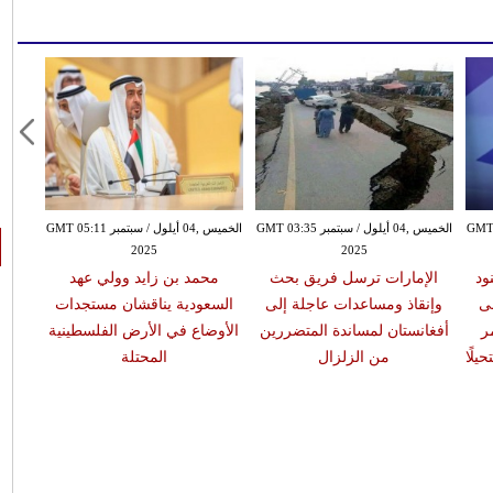
بتمبر GMT 02:30
الخميس ,04 أيلول / سبتمبر GMT 03:35
الخميس ,04 أيلول / سبتمبر GMT 05:11
2025
2025
ود
الإمارات ترسل فريق بحث
محمد بن زايد وولي عهد
لى
وإنقاذ ومساعدات عاجلة إلى
السعودية يناقشان مستجدات
ر
أفغانستان لمساندة المتضررين
الأوضاع في الأرض الفلسطينية
يلًا
من الزلزال
المحتلة