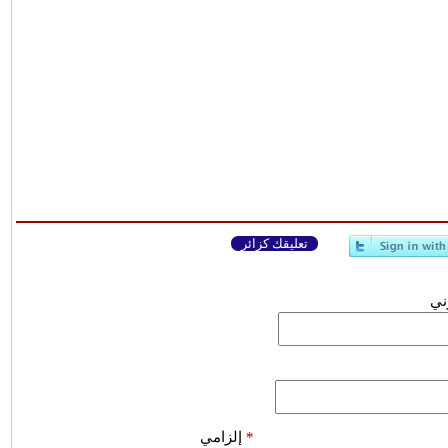
تعليقك كزائر
وني
*
إلزامي