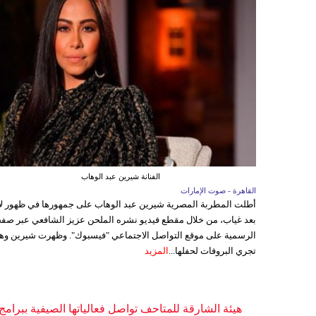
الفنانة شيرين عبد الوهاب
القاهرة - صوت الإمارات
أطلت المطربة المصرية شيرين عبد الوهاب على جمهورها في ظهور ل
بعد غياب، من خلال مقطع فيديو نشره الملحن عزيز الشافعي عبر صفح
الرسمية على موقع التواصل الاجتماعي "فيسبوك". وظهرت شيرين وه
تجري البروفات لحفلها...
المزيد
هيئة الشارقة للمتاحف تواصل فعالياتها الصيفية ببرامج