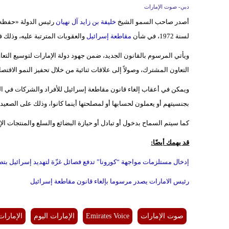
دبي- صوت الإمارات
أصدر صاحب السمو الشيخ
خليفة بن زايد آل نهيان
لسنة 1972، في شأن
مقاطعة إسرائيل
والعقوبات المترتبة عليه، وذلك 
ويأتي المرسوم بالقانون الجديد، ضمن جهود دولة الإمارات لتوسيع الت
التعاون المشترك، وصولاً إلى علاقات ثنائية من خلال تحفيز النمو الاقتصاد
ويمكن في أعقاب إلغاء قانون مقاطعة إسرائيل للأفراد والشركات في الدو
بجنسيتهم أو يعملون لحسابها أو لمصلحتها أينما كانوا، وذلك على الصعيد ال
كما سيتم السماح بدخول أو تبادل أو حيازة البضائع والسلع والمنتجات الإسرا
قد يهمك أيضًا:
إدخال مستلزمات مواجهة “كورونا” تدفع فصائل غزّة لتهديد إسرائيل بتصع
رئيس الامارات يصدر مرسوما بإلغاء قانون مقاطعة إسرائيل
صوت الإمارات
Emirates Voice
الإمارات اليوم
الإمارات