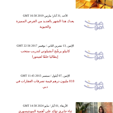
GMT 16:58 2019 الأحد ,31 آذار/ مارس
يعدك هذا الشهر بالعديد من الفرص المميزة
والحيوية
GMT 22:56 2017 الإثنين ,13 تشرين الثاني / نوفمبر
كابيلو يرشّح أنشيلوتي لتدريب منتخب
إيطاليا خلفًا لفينتورا
GMT 11:45 2015 الإثنين ,07 أيلول / سبتمبر
818 مليون درهم قيمة تصرفات العقارات في
دبي
GMT 14:58 2024 الأربعاء ,01 أيار / مايو
ثناء جابري تؤكد على أهمية المونتيسوري