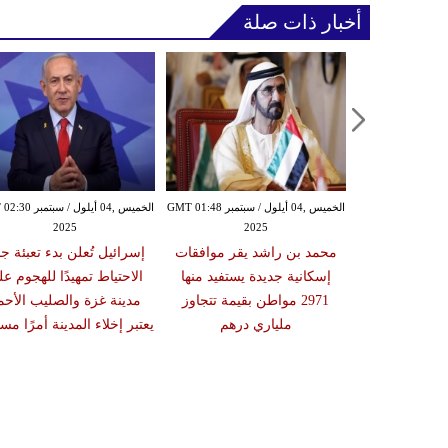
أخبار ذات صلة
الخميس ,04 أيلول / سبتمبر GMT 01:16
الخميس ,04 أيلول / سبتمبر GMT 01:48
الخميس ,04 أيلول / س
2025
2025
20
تي وولي العهد
محمد بن راشد يقر موافقات
إسرائيل تُعلن بدء تعبئة جن
قشان تطورات
إسكانية جديدة يستفيد منها
الاحتياط تمهيدًا للهجوم ع
سطين ويبحثان
2971 مواطن بقيمة تتجاوز
مدينة غزة والصليب الأحم
ات الثنائية
ملياري درهم
يعتبر إخلاء المدينة أمرًا مستح