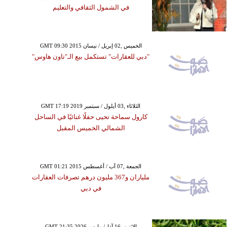
في الشمول الثقافي والتعليم
GMT 09:30 2015 الخميس ,02 إبريل / نيسان
"دبي للعقارات" تستكمل بيع الـ"تاون هاوس"
GMT 17:19 2019 الثلاثاء ,03 أيلول / سبتمبر
كارول سماحة تحيى حفلًا غنائيًا في الساحل
الشمالي الخميس المقبل
GMT 01:21 2015 الجمعة ,07 آب / أغسطس
ملياران و367 مليون درهم تصرفات العقارات
في دبي
GMT 21:35 2026 الإثنين ,16 آذار/ مارس