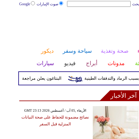
بحث
صوت الإمارات
Google
صحة وتغذية
سياحة وسفر
ديكور
ئة
مدونات
أبراج
فيديو
سيارات
البنتاغون يعلن مراجعة التواجد العسكري ال
آخر الأخبار
GMT 23:13 2026 الأربعاء ,05 آب / أغسطس
نصائح مضمونة للحفاظ على صحة النباتات
المنزلية قبل السفر