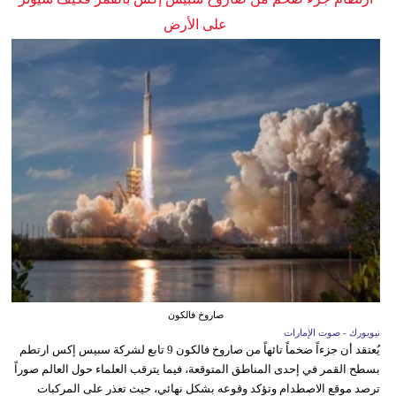
على الأرض
صاروخ فالكون
نيويورك - صوت الإمارات
يُعتقد أن جزءاً ضخماً تائهاً من صاروخ فالكون 9 تابع لشركة سبيس إكس ارتطم
بسطح القمر في إحدى المناطق المتوقعة، فيما يترقب العلماء حول العالم صوراً
ترصد موقع الاصطدام وتؤكد وقوعه بشكل نهائي، حيث تعذر على المركبات