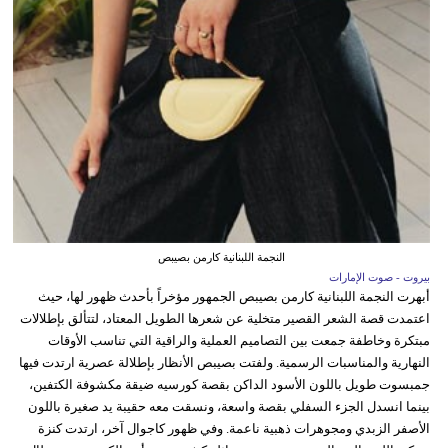
النجمة اللبنانية كارمن بصيبص
بيروت - صوت الإمارات
أبهرت النجمة اللبنانية كارمن بصيبص الجمهور مؤخراً بأحدث ظهور لها، حيث
اعتمدت قصة الشعر القصير متخلية عن شعرها الطويل المعتاد، لتتألق بإطلالات
مبتكرة وخاطفة جمعت بين التصاميم العملية والراقية التي تناسب الأوقات
النهارية والمناسبات الرسمية. ولفتت بصيبص الأنظار بإطلالة عصرية ارتدت فيها
جمبسوت طويل باللون الأسود الداكن بقصة كورسيه ضيقة مكشوفة الكتفين،
بينما انسدل الجزء السفلي بقصة واسعة، ونسقت معه حقيبة يد صغيرة باللون
الأصفر الزبدي ومجوهرات ذهبية ناعمة. وفي ظهور كاجوال آخر، ارتدت كنزة