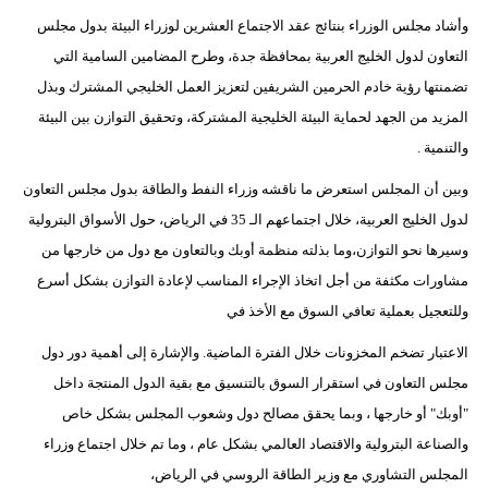
وأشاد مجلس الوزراء بنتائج عقد الاجتماع العشرين لوزراء البيئة بدول مجلس
التعاون لدول الخليج العربية بمحافظة جدة، وطرح المضامين السامية التي
تضمنتها رؤية خادم الحرمين الشريفين لتعزيز العمل الخليجي المشترك وبذل
المزيد من الجهد لحماية البيئة الخليجية المشتركة، وتحقيق التوازن بين البيئة
والتنمية .
وبين أن المجلس استعرض ما ناقشه وزراء النفط والطاقة بدول مجلس التعاون
لدول الخليج العربية، خلال اجتماعهم الـ 35 في الرياض، حول الأسواق البترولية
وسيرها نحو التوازن،وما بذلته منظمة أوبك وبالتعاون مع دول من خارجها من
مشاورات مكثفة من أجل اتخاذ الإجراء المناسب لإعادة التوازن بشكل أسرع
وللتعجيل بعملية تعافي السوق مع الأخذ في
الاعتبار تضخم المخزونات خلال الفترة الماضية. والإشارة إلى أهمية دور دول
مجلس التعاون في استقرار السوق بالتنسيق مع بقية الدول المنتجة داخل
"أوبك" أو خارجها ، وبما يحقق مصالح دول وشعوب المجلس بشكل خاص
والصناعة البترولية والاقتصاد العالمي بشكل عام ، وما تم خلال اجتماع وزراء
المجلس التشاوري مع وزير الطاقة الروسي في الرياض،