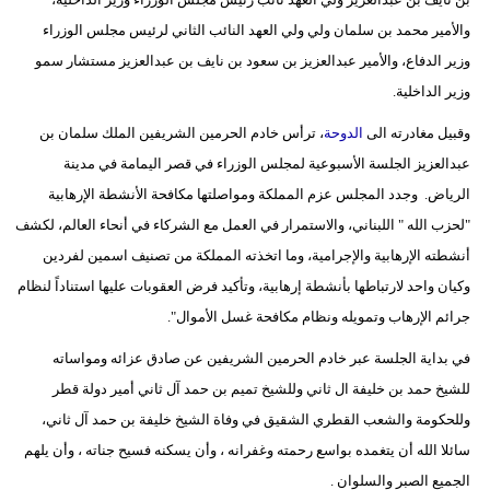
مدوَّنات
والأمير محمد بن سلمان ولي ولي العهد النائب الثاني لرئيس مجلس الوزراء
وزير الدفاع، والأمير عبدالعزيز بن سعود بن نايف بن عبدالعزيز مستشار سمو
أبراج
وزير الداخلية.
فيديو
وقبيل مغادرته الى
الدوحة
، ترأس خادم الحرمين الشريفين الملك سلمان بن
سيارات
عبدالعزيز الجلسة الأسبوعية لمجلس الوزراء في قصر اليمامة في مدينة
الرياض. وجدد المجلس عزم المملكة ومواصلتها مكافحة الأنشطة الإرهابية
"لحزب الله " اللبناني، والاستمرار في العمل مع الشركاء في أنحاء العالم، لكشف
أنشطته الإرهابية والإجرامية، وما اتخذته المملكة من تصنيف اسمين لفردين
وكيان واحد لارتباطها بأنشطة إرهابية، وتأكيد فرض العقوبات عليها استناداً لنظام
جرائم الإرهاب وتمويله ونظام مكافحة غسل الأموال".
في بداية الجلسة عبر خادم الحرمين الشريفين عن صادق عزائه ومواساته
للشيخ حمد بن خليفة ال ثاني وللشيخ تميم بن حمد آل ثاني أمير دولة قطر
وللحكومة والشعب القطري الشقيق في وفاة الشيخ خليفة بن حمد آل ثاني،
سائلا الله أن يتغمده بواسع رحمته وغفرانه ، وأن يسكنه فسيح جناته ، وأن يلهم
الجميع الصبر والسلوان .