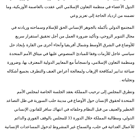
الدول الأعضاء في منظمة التعاون الإسلامي التي عقدت بالعاصمة الأوزبكية، وما
تضمنه من ازدياد الحاجة إلى تعزيز وعي
المجتمع الدولي بأكمله بالجوهر الإنساني الحق للإسلام وسماحته وريادته في
مجال التنوير الروحي، وتأكيد ضرورة العمل من أجل تحقيق استقرار سريع
للأوضاع في الشرق الأوسط وشمال أفريقيا وأنحاء أخرى من القارة بإيجاد حل
سياسي عاجل للأزمات وفقا للمبادئ المنصوص عليها في ميثاق الأمم المتحدة
ومنظمة التعاون الإسلامي، وانسجاماً مع المعايير الدولية المعترف بها، وضرورة
صياغة تدابير لمكافحة الإرهاب ولمعالجة أعراض العنف والتطرف بجميع أشكاله
وتجلياته .
وتطرق المجلس إلى ترحيب المملكة بعقد الجلسة الخاصة لمجلس الأمم
المتحدة لحقوق الإنسان حول الأوضاع في مدينة حلب السورية في ظل التصاعد
الخطير والعنيف من قبل النظام وحلفائه في انتهاك سافر للقانون الإنساني
الدولي، ومطالبة المملكة خلال الدورة 33 للمجلس بالوقف الفوري والدائم
للأعمال العدائية في حلب، والسماح غير المشروط لدخول المساعدات الإنسانية
.