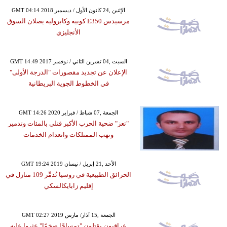
GMT 04:14 2018 الإثنين ,24 كانون الأول / ديسمبر
مرسيدس E350 كوبيه وكابروليه يصلان السوق
الأنجليزي
GMT 14:49 2017 السبت ,04 تشرين الثاني / نوفمبر
الإعلان عن تجديد مقصورات "الدرجة الأولى"
في الخطوط الجوية البريطانية
GMT 14:26 2020 الجمعة ,07 شباط / فبراير
"تعز" ضحية الحرب الأكبر قتلى بالمئات وتدمير
ونهب الممتلكات وانعدام الخدمات
GMT 19:24 2019 الأحد ,21 إبريل / نيسان
الحرائق الطبيعية في روسيا تُدمِّر 109 منازل في
إقليم زابايكالسكي
GMT 02:27 2019 الجمعة ,15 آذار/ مارس
عراقيون يقتلون "تمساحًا ضخمًا" عثروا عليه