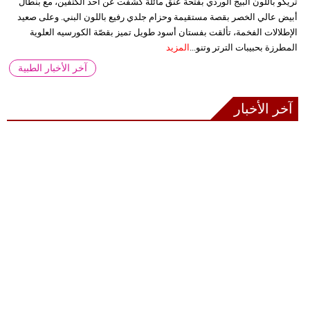
تريكو باللون البيج الوردي بفتحة عنق مائلة كشفت عن أحد الكتفين، مع بنطال
أبيض عالي الخصر بقصة مستقيمة وحزام جلدي رفيع باللون البني. وعلى صعيد
الإطلالات الفخمة، تألقت بفستان أسود طويل تميز بقصّة الكورسيه العلوية
المطرزة بحبيبات الترتر وتنو...
المزيد
آخر الأخبار الطبية
آخر الأخبار