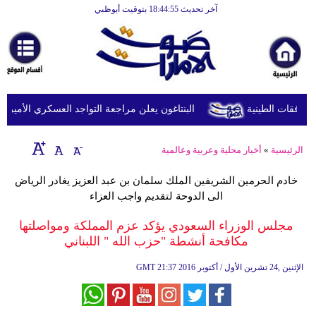
آخر تحديث 18:44:55 بتوقيت أبوظبي
الرئيسية
أخبارعاجلة
رياضة
ثقافة
البنتاغون يعلن مراجعة التواجد العسكري الأميركي في
إقتصاد
الرئيسية
»
أخبار محلية وعربية وعالمية
فن
خادم الحرمين الشريفين الملك سلمان بن عبد العزيز يغادر الرياض
وموسيقى
الى الدوحة لتقديم واجب العزاء
أزياء
مجلس الوزراء السعودي يؤكد عزم المملكة ومواصلتها
مكافحة أنشطة "حزب الله " اللبناني
صحة
21:37 2016 الإثنين ,24 تشرين الأول / أكتوبر
GMT
وتغذية
سياحة