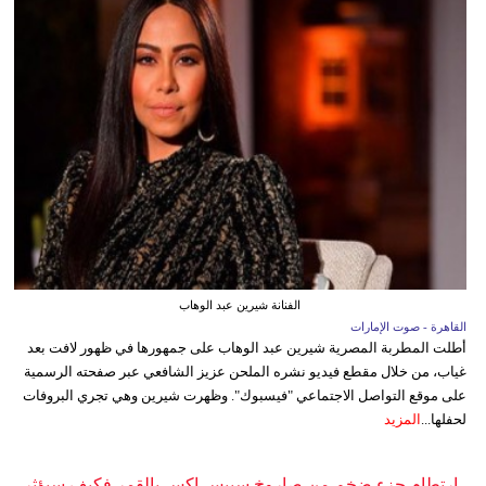
الفنانة شيرين عبد الوهاب
القاهرة - صوت الإمارات
أطلت المطربة المصرية شيرين عبد الوهاب على جمهورها في ظهور لافت بعد
غياب، من خلال مقطع فيديو نشره الملحن عزيز الشافعي عبر صفحته الرسمية
على موقع التواصل الاجتماعي "فيسبوك". وظهرت شيرين وهي تجري البروفات
لحفلها...
المزيد
ارتطام جزء ضخم من صاروخ سبيس إكس بالقمر فكيف سيؤثر