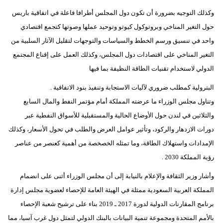
وكذلك التوجيه بضرورة أن تكون دول المجلس أطرافا فاعلة في اتفاقية باريس
حول التغير المناخي وبروتوكول كيوتو وتوحيد عملها وصوتها كتجمع اقتصادي
واحد في تنسيق ورسم الخطط والسياسات والتوجهات لتقليل الآثار السلبية من
التغير المناخي على اقتصادات دول المجلس، وكذلك العمل على إقناع المجتمع
الدولي لاستخدام تقنيات الطاقة النظيفة بما فيها
البترولية كمطلب ضروري لآليات الاستجابة وتنفيذ بنود الاتفاقية .
وتناول مجلس الوزراء ما عرضته المملكة أمام مؤتمر النفط والمال السابع
والثلاثين في لندن حول الأوضاع الحالية والمستقبلية للأسواق النفطية عبر
دورات الازدهار والركود، وتأثير عوامل العرض والطلب في تحول الأسعار، وكذلك
الإمدادات واستهلاك الطاقة، وما تمثله الخصخصة من أهمية كعنصر من عناصر
رؤية المملكة 2030 .
وأشار وزير الثقافة والإعلام بالنيابة إلى أن مجلس الوزراء أثنى على انضمام
المملكة العربية السعودية ممثلة في الهيئة العامة للإحصاء لعضوية مجلس إدارة
برنامج المقارنات الدولية لدورة 2017 ـ 2019 بناء على ترشيح شعبة الإحصاء
بالأمم المتحدة ومجموعة تنمية البيانات بالبنك الدولي لتمثل دول غرب آسيا، مما