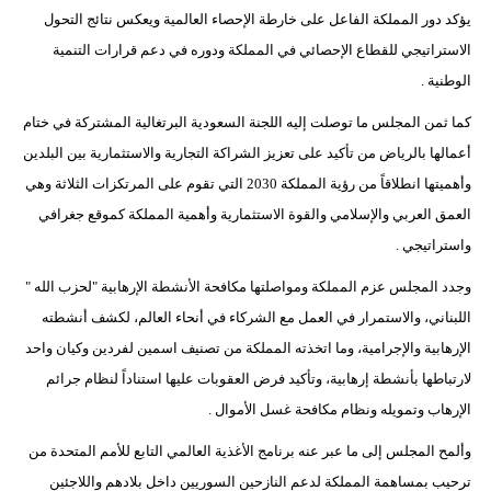
يؤكد دور المملكة الفاعل على خارطة الإحصاء العالمية ويعكس نتائج التحول
الاستراتيجي للقطاع الإحصائي في المملكة ودوره في دعم قرارات التنمية
الوطنية .
كما ثمن المجلس ما توصلت إليه اللجنة السعودية البرتغالية المشتركة في ختام
أعمالها بالرياض من تأكيد على تعزيز الشراكة التجارية والاستثمارية بين البلدين
وأهميتها انطلاقاً من رؤية المملكة 2030 التي تقوم على المرتكزات الثلاثة وهي
العمق العربي والإسلامي والقوة الاستثمارية وأهمية المملكة كموقع جغرافي
واستراتيجي .
وجدد المجلس عزم المملكة ومواصلتها مكافحة الأنشطة الإرهابية "لحزب الله "
اللبناني، والاستمرار في العمل مع الشركاء في أنحاء العالم، لكشف أنشطته
الإرهابية والإجرامية، وما اتخذته المملكة من تصنيف اسمين لفردين وكيان واحد
لارتباطها بأنشطة إرهابية، وتأكيد فرض العقوبات عليها استناداً لنظام جرائم
الإرهاب وتمويله ونظام مكافحة غسل الأموال .
وألمح المجلس إلى ما عبر عنه برنامج الأغذية العالمي التابع للأمم المتحدة من
ترحيب بمساهمة المملكة لدعم النازحين السوريين داخل بلادهم واللاجئين