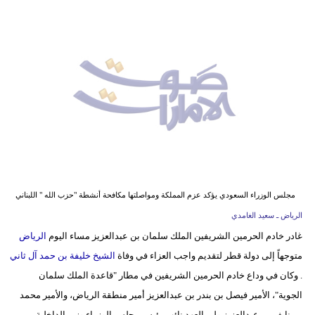
وسفر
ديكور
أخبار
إعلام
تعليم
مرأة
أزياء
مجلس الوزراء السعودي يؤكد عزم المملكة ومواصلتها مكافحة أنشطة "حزب الله " اللبناني
إسلامية
الرياض ـ سعيد الغامدي
غادر خادم الحرمين الشريفين الملك سلمان بن عبدالعزيز مساء اليوم
الرياض
علوم
متوجهاً إلى دولة قطر لتقديم واجب العزاء في وفاة
الشيخ خليفة بن حمد آل ثاني
وتكنولوجيا
. وكان في وداع خادم الحرمين الشريفين في مطار "قاعدة الملك سلمان
بيئة
الجوية"، الأمير فيصل بن بندر بن عبدالعزيز أمير منطقة الرياض، والأمير محمد
بن نايف بن عبدالعزيز ولي العهد نائب رئيس مجلس الوزراء وزير الداخلية،