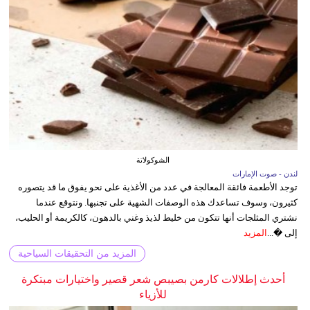
الشوكولاتة
لندن - صوت الإمارات
توجد الأطعمة فائقة المعالجة في عدد من الأغذية على نحو يفوق ما قد يتصوره
كثيرون، وسوف تساعدك هذه الوصفات الشهية على تجنبها. ونتوقع عندما
نشتري المثلجات أنها تتكون من خليط لذيذ وغني بالدهون، كالكريمة أو الحليب،
إلى �...
المزيد
المزيد من التحقيقات السياحية
أحدث إطلالات كارمن بصيبص شعر قصير واختيارات مبتكرة
للأزياء