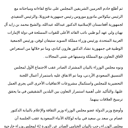
ثم أطلع خادم الحرمين الشريفين المجلس على نتائج لقاءاته ومباحثاته مع
الرئيس نيكولاس مادورو موروس رئيس جمهورية فنزويلا، والرئيس التنفيذي
لجمهورية أفغانستان الإسلامية الدكتور عبدالله عبدالله، والشيخ محمد بن زايد آل
نهيان ولي عهد أبو ظبي نائب القائد الأعلى للقوات المسلحة في دولة الإمارات
العربية المتحدة، ورئيس وزراء مملكة السويد ستيفان لوفن، ورئيس الجمعية
الوطنية في جمهورية تشاد الدكتور هارون كبادي، وما تم خلالها من استعراض
لآفاق التعاون مع المملكة وتنميتها في شتى المجالات .
ونوه مجلس الوزراء بالبيان المشترك الصادر عقب الاجتماع الأول لمجلس
التنسيق السعودي الأردني، وما تم الاتفاق عليه باستمرار أعمال اللجنة
التحضيرية للمجلس واستكمال مشروعات الاتفاقيات الأخرى التي يجري العمل
عليها، والتأكيد على أهمية استمرار التعاون بين البلدين الشقيقين في ما يحقق
ترسيخ العلاقات بينهما.
وأوضح وزير الدولة عضو مجلس الوزراء وزير الثقافة والإعلام بالنيابة الدكتور
عصام بن سعد بن سعيد في بيانه لوكالة الأنباء السعودية عقب الجلسة أن
مجلس الوزراء رحب بالبيان الختامي الصادر عن الدورة 42 لمجلس وزراء خارجية