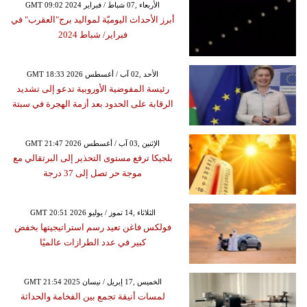
GMT 09:02 2024 الأربعاء ,07 شباط / فبراير
أبرز الأحداث اليوميّة لمواليد برج"العقرب" في
فبراير/ شباط 2024
GMT 18:33 2026 الأحد ,02 آب / أغسطس
رئيسة المفوضية الأوروبية تدعو إلى تشديد
الرقابة على الحدود بعد أزمة الهجرة في سبتة
GMT 21:47 2026 الإثنين ,03 آب / أغسطس
بلجيكا ترفع مستوى التحذير إلى البرتقالي مع
موجة حر تصل إلى 37 درجة
GMT 20:51 2026 الثلاثاء ,14 تموز / يوليو
فولكس فاغن تعيد رسم استراتيجيتها بخفض
كبير في عدد الطرازات عالميًا
GMT 21:54 2025 الخميس ,17 إبريل / نيسان
لمسات أنيقة تجمع بين الفخامة والحداثة