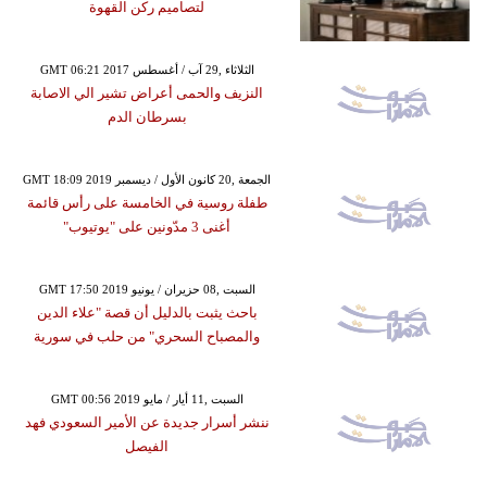
لتصاميم ركن القهوة
GMT 06:21 2017 الثلاثاء ,29 آب / أغسطس
النزيف والحمى أعراض تشير الي الاصابة
بسرطان الدم
GMT 18:09 2019 الجمعة ,20 كانون الأول / ديسمبر
طفلة روسية في الخامسة على رأس قائمة
أغنى 3 مدّونين على "يوتيوب"
GMT 17:50 2019 السبت ,08 حزيران / يونيو
باحث يثبت بالدليل أن قصة "علاء الدين
والمصباح السحري" من حلب في سورية
GMT 00:56 2019 السبت ,11 أيار / مايو
ننشر أسرار جديدة عن الأمير السعودي فهد
الفيصل