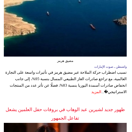
مضيق هرمز
واشنطن ـ صوت الإمارات
تسبب اضطراب حركة الملاحة عبر مضيق هرمز في تأثيرات واسعة على التجارة
العالمية، مع تراجع صادرات الغاز الطبيعي المسال بنسبة 95%، إلى جانب
انخفاض صادرات أسمدة اليوريا بنسبة 83%، فضلًا عن تأثر عدد من المنتجات
الاستراتيجي�...
المزيد
ظهور جديد لشيرين عبد الوهاب في بروفات حفل العلمين يشعل
تفاعل الجمهور