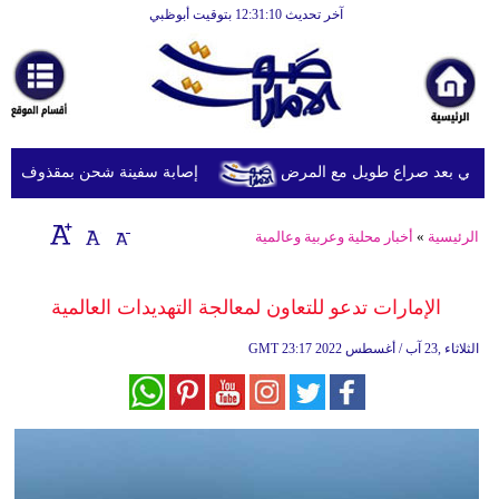
آخر تحديث 12:31:10 بتوقيت أبوظبي
الرئيسية
أخبارعاجلة
رياضة
ثقافة
يني بعد صراع طويل مع المرض
إصابة سفينة شحن بمقذوف مجهول 
إقتصاد
الرئيسية
»
أخبار محلية وعربية وعالمية
فن
وموسيقى
الإمارات تدعو للتعاون لمعالجة التهديدات العالمية
أزياء
23:17 2022 الثلاثاء ,23 آب / أغسطس
GMT
صحة
وتغذية
سياحة