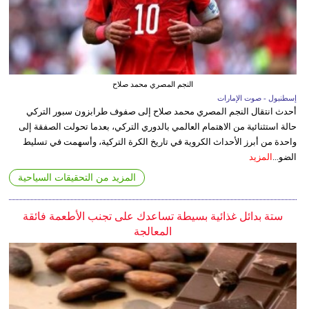
النجم المصري محمد صلاح
إسطنبول - صوت الإمارات
أحدث انتقال النجم المصري محمد صلاح إلى صفوف طرابزون سبور التركي
حالة استثنائية من الاهتمام العالمي بالدوري التركي، بعدما تحولت الصفقة إلى
واحدة من أبرز الأحداث الكروية في تاريخ الكرة التركية، وأسهمت في تسليط
الضو...
المزيد
المزيد من التحقيقات السياحية
ستة بدائل غذائية بسيطة تساعدك على تجنب الأطعمة فائقة
المعالجة