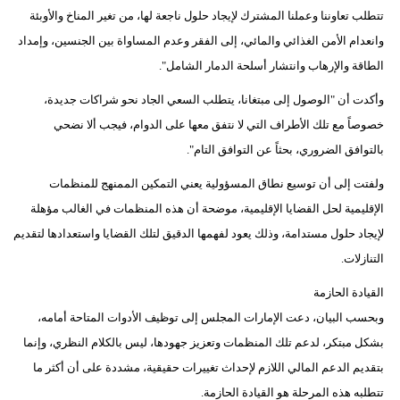
تتطلب تعاوننا وعملنا المشترك لإيجاد حلول ناجعة لها، من تغير المناخ والأوبئة
وانعدام الأمن الغذائي والمائي، إلى الفقر وعدم المساواة بين الجنسين، وإمداد
الطاقة والإرهاب وانتشار أسلحة الدمار الشامل".
وأكدت أن "الوصول إلى مبتغانا، يتطلب السعي الجاد نحو شراكات جديدة،
خصوصاً مع تلك الأطراف التي لا نتفق معها على الدوام، فيجب ألا نضحي
بالتوافق الضروري، بحثاً عن التوافق التام".
ولفتت إلى أن توسيع نطاق المسؤولية يعني التمكين الممنهج للمنظمات
الإقليمية لحل القضايا الإقليمية، موضحة أن هذه المنظمات في الغالب مؤهلة
لإيجاد حلول مستدامة، وذلك يعود لفهمها الدقيق لتلك القضايا واستعدادها لتقديم
التنازلات.
القيادة الحازمة
وبحسب البيان، دعت الإمارات المجلس إلى توظيف الأدوات المتاحة أمامه،
بشكل مبتكر، لدعم تلك المنظمات وتعزيز جهودها، ليس بالكلام النظري، وإنما
بتقديم الدعم المالي اللازم لإحداث تغييرات حقيقية، مشددة على أن أكثر ما
تتطلبه هذه المرحلة هو القيادة الحازمة.