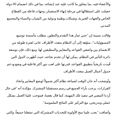
والأعضاء فيه، بما يتجاوز ما كانت عليه عند إنشائه، بما في ذلك انضمام 80 دولة
حصلت على استقلالها في مرحلة إنهاء الاستعمار، وجهات فاعلة من القطاع
الخاص والجهات الخيرية، وشبكات وطنية ودولية من الشباب والنساء والمجتمع
المدني.
وقالت نسيبة إن "جني ثمار هذا التقدم والتطور، يتطلب مأسسة توسيع
المسؤوليات"، منوّهة إلى أن النظام متعدد الأطراف عانى لفترة طويلة من
الانقسام بين واضعي القواعد والمعايير والمطبقين لها، ومع ذلك، فإن توسعة
دائرة التأثير في النظام، يمكن لها أن تخدم نجاحه، حيث أظهرت الدول التي
قُيدت تاريخياً بتطبيق القواعد، قدرتها على لعب دور أكثر فاعلية في وضع ودعم
جدول أعمال العمل متعدد الأطراف.
وأوضحت أنه حان الوقت لصياغة نظام أكثر شمولاً لوضع المعايير واتخاذ
القرارات، يرحب بآراء الجميع في رسم مستقبلنا المشترك. مؤكدة أنه "في حال
أردنا المضي في تنفيذ تلك المهمة، كما قال بعضنا، فيتوجب علينا العمل بشكل
عملي وتدريجي، مع التركيز على النتائج الملموسة".
وأضافت "يجب علينا منح الأولوية للتحديات المشتركة التي تشغلنا جميعاً، والتي