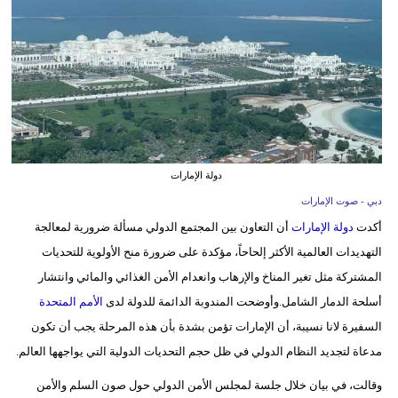
وسفر
ديكور
أخبار
إعلام
تعليم
دولة الإمارات
مرأة
دبي - صوت الإمارات
أكدت
دولة الإمارات
أن التعاون بين المجتمع الدولي مسألة ضرورية لمعالجة
أزياء
التهديدات العالمية الأكثر إلحاحاً، مؤكدة على ضرورة منح الأولوية للتحديات
إسلامية
المشتركة مثل تغير المناخ والإرهاب وانعدام الأمن الغذائي والمائي وانتشار
أسلحة الدمار الشامل.وأوضحت المندوبة الدائمة للدولة لدى
الأمم المتحدة
علوم
السفيرة لانا نسيبة، أن الإمارات تؤمن بشدة بأن هذه المرحلة يجب أن تكون
وتكنولوجيا
مدعاة لتجديد النظام الدولي في ظل حجم التحديات الدولية التي يواجهها العالم.
بيئة
وقالت، في بيان خلال جلسة لمجلس الأمن الدولي حول صون السلم والأمن