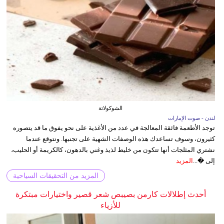
الشوكولاتة
لندن - صوت الإمارات
توجد الأطعمة فائقة المعالجة في عدد من الأغذية على نحو يفوق ما قد يتصوره
كثيرون، وسوف تساعدك هذه الوصفات الشهية على تجنبها. ونتوقع عندما
نشتري المثلجات أنها تتكون من خليط لذيذ وغني بالدهون، كالكريمة أو الحليب،
إلى �...
المزيد
المزيد من التحقيقات السياحية
أحدث إطلالات كارمن بصيبص شعر قصير واختيارات مبتكرة
للأزياء