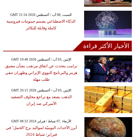
GMT 21:54 2026 السبت ,08 آب / أغسطس
الذكاء الاصطناعي يصمم جينومات فيروسية
كاملة وقابلة للتكاثر
الأخبار الأكثر قراءة
GMT 19:48 2026 الإثنين ,03 آب / أغسطس
ترامب يتحدث عن اتفاق مرتقب بشأن مضيق
هرمز والبرنامج النووي الإيراني وطهران تنفي
طلب مهلة
GMT 20:15 2026 الإثنين ,03 آب / أغسطس
الذهب يصعد مع تراجع مخاوف التصعيد
الأميركي ضد إيران
GMT 08:32 2024 الأربعاء ,07 شباط / فبراير
أبرز الأحداث اليوميّة لمواليد برج"الحمل" في
فبراير/ شباط 2024