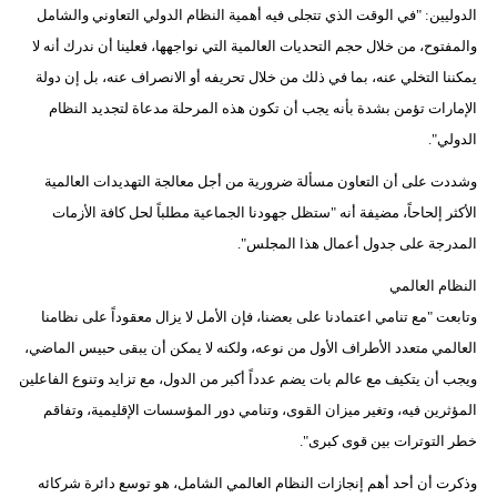
مدوَّنات
الدوليين: "في الوقت الذي تتجلى فيه أهمية النظام الدولي التعاوني والشامل
والمفتوح، من خلال حجم التحديات العالمية التي نواجهها، فعلينا أن ندرك أنه لا
أبراج
يمكننا التخلي عنه، بما في ذلك من خلال تحريفه أو الانصراف عنه، بل إن دولة
الإمارات تؤمن بشدة بأنه يجب أن تكون هذه المرحلة مدعاة لتجديد النظام
فيديو
الدولي".
سيارات
وشددت على أن التعاون مسألة ضرورية من أجل معالجة التهديدات العالمية
الأكثر إلحاحاً، مضيفة أنه "ستظل جهودنا الجماعية مطلباً لحل كافة الأزمات
المدرجة على جدول أعمال هذا المجلس".
النظام العالمي
وتابعت "مع تنامي اعتمادنا على بعضنا، فإن الأمل لا يزال معقوداً على نظامنا
العالمي متعدد الأطراف الأول من نوعه، ولكنه لا يمكن أن يبقى حبيس الماضي،
ويجب أن يتكيف مع عالم بات يضم عدداً أكبر من الدول، مع تزايد وتنوع الفاعلين
المؤثرين فيه، وتغير ميزان القوى، وتنامي دور المؤسسات الإقليمية، وتفاقم
خطر التوترات بين قوى كبرى".
وذكرت أن أحد أهم إنجازات النظام العالمي الشامل، هو توسع دائرة شركائه