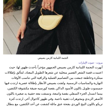
النجمة اللبنانية كارمن بصيبص
بيروت - صوت الإمارات
أبهرت النجمة اللبنانية كارمن بصيبص الجمهور مؤخراً بأحدث ظهور لها، حيث
اعتمدت قصة الشعر القصير متخلية عن شعرها الطويل المعتاد، لتتألق بإطلالات
مبتكرة وخاطفة جمعت بين التصاميم العملية والراقية التي تناسب الأوقات
النهارية والمناسبات الرسمية. ولفتت بصيبص الأنظار بإطلالة عصرية ارتدت فيها
جمبسوت طويل باللون الأسود الداكن بقصة كورسيه ضيقة مكشوفة الكتفين،
بينما انسدل الجزء السفلي بقصة واسعة، ونسقت معه حقيبة يد صغيرة باللون
الأصفر الزبدي ومجوهرات ذهبية ناعمة. وفي ظهور كاجوال آخر، ارتدت كنزة
تريكو باللون البيج الوردي بفتحة عنق مائلة كشفت عن أحد الكتفين، مع بنطال