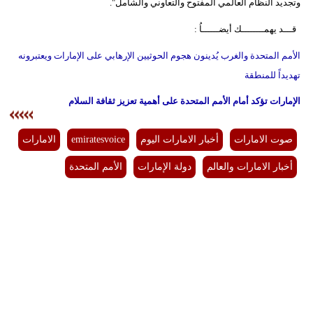
وتجديد النظام العالمي المفتوح والتعاوني والشامل".
قـــد يهمــــــــك أيضــــــاُ :
الأمم المتحدة والغرب يُدينون هجوم الحوثيين الإرهابي على الإمارات ويعتبرونه
تهديداً للمنطقة
الإمارات تؤكد أمام الأمم المتحدة على أهمية تعزيز ثقافة السلام
صوت الامارات
أخبار الامارات اليوم
emiratesvoice
الامارات
أخبار الامارات والعالم
دولة الإمارات
الأمم المتحدة