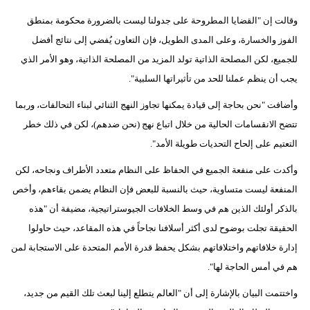
وقالت إن "القضايا المطروحة على جدولنا ليست بالضرورة محكومة بمنطق
الفوز والخسارة، وعلى المدى الطويل، فإن التعاون يُفضي إلى نتائج أفضل
للجميع، لكن المصلحة الذاتية تولد المزيد من المصلحة الذاتية، وهو الأمر الذي
يجب أن ينظم عملنا للحد من تأثيراتها السلبية".
وأضافت "نحن بحاجة إلى قيادة يمكنها تجاوز النهج الثنائي لبناء التحالفات، وربما
تتضح الانقسامات الحالية من خلال اتباع نهج (نحن ضدهم)، لكن في ذلك خطر
التعتيم على إلحاح التحديات طويلة الأمد".
وأكدت على منفعة الجميع في الحفاظ على النظام متعدد الأطراف ونجاحه، لكن
المنفعة ليست متساوية، حيث بالنسبة للبعض فإن النظام يضمن بقاءهم، وأخص
بالذكر أولئك الذين هم في وسط الخلافات الجيوستراتيجية، مضيفة أن "هذه
الحقيقة تجلت بوضوح لدى أكثر أسلافنا نجاحاً في هذه المقاعد، حيث حاولوا
إدارة خلافاتهم واختلافاتهم بشكل يحفظ قدرة الأمم المتحدة على الاستجابة لمن
هم في أمس الحاجة لها".
واختتمت البيان بالإشارة إلى أن "العالم يتطلع إلينا لبعث تلك القيم من جديد،