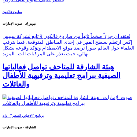
صاروخ فالكون
نيويورك - صوت الإمارات
يُعتقد أن جزءاً ضخماً تائهاً من صاروخ فالكون 9 تابع لشركة سبيس
إكس ارتطم بسطح القمر في إحدى المناطق المتوقعة، فيما يترقب
العلماء حول العالم صوراً ترصد موقع الاصطدام وتؤكد وقوعه بشكل
نهائي، حيث تعذر على المركبات الت...
المزيد
هيئة الشارقة للمتاحف تواصل فعالياتها
الصيفية ببرامج تعليمية وترفيهية للأطفال
والعائلات
برنامج "الأحيائي الصغير" - وام
الشارقة - صوت الإمارات