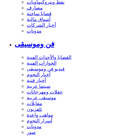
نفط وبتروكيماويات
مصارف
قضايا ساخنة
أسواق مالية
أخبار الشركات
مدونات
فن وموسيقى
القضايا والأحداث الفنية
الحوارات الفنية
فيديو فن وموسيقى
أخبار النجوم
أخبار فنية
سينما عربية
حفلات ومهرجانات
موسيقى عربية
مقابلات
تلفزيون
مواهب واعدة
أسرار النجوم
مدونات
صور