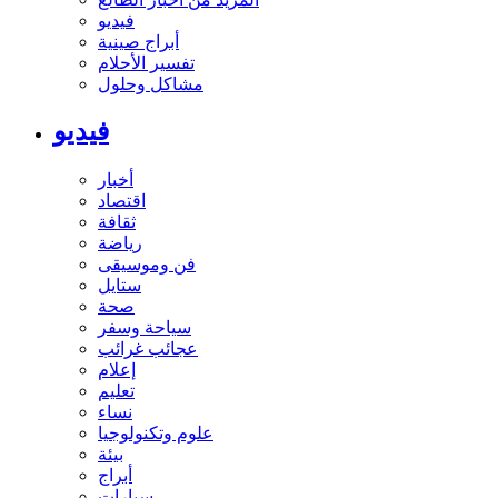
فيديو
أبراج صينية
تفسير الأحلام
مشاكل وحلول
فيديو
أخبار
اقتصاد
ثقافة
رياضة
فن وموسيقى
ستايل
صحة
سياحة وسفر
عجائب غرائب
إعلام
تعليم
نساء
علوم وتكنولوجيا
بيئة
أبراج
سيارات