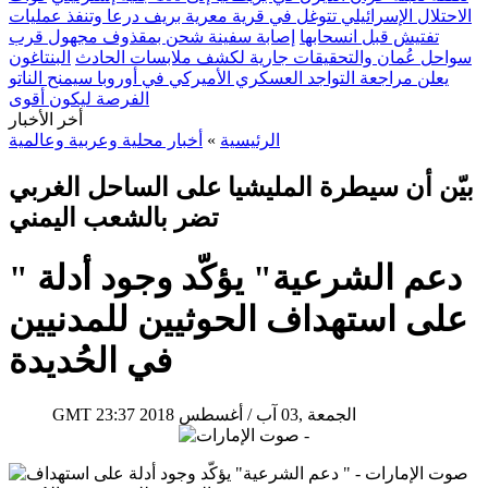
الاحتلال الإسرائيلي تتوغل في قرية معرية بريف درعا وتنفذ عمليات
تفتيش قبل انسحابها
إصابة سفينة شحن بمقذوف مجهول قرب
سواحل عُمان والتحقيقات جارية لكشف ملابسات الحادث
البنتاغون
يعلن مراجعة التواجد العسكري الأميركي في أوروبا سيمنح الناتو
الفرصة ليكون أقوى
أخر الأخبار
الرئيسية
»
أخبار محلية وعربية وعالمية
بيّن أن سيطرة المليشيا على الساحل الغربي
تضر بالشعب اليمني
" دعم الشرعية" يؤكّد وجود أدلة
على استهداف الحوثيين للمدنيين
في الحُديدة
23:37 2018 الجمعة ,03 آب / أغسطس
GMT