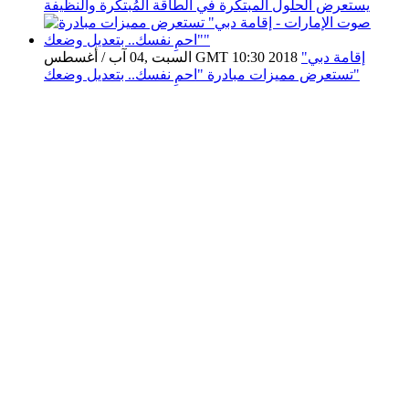
يستعرض الحلول المبتكرة في الطاقة المُبتكرة والنظيفة
إقامة دبي"
السبت ,04 آب / أغسطس GMT 10:30 2018
تستعرض مميزات مبادرة "احمِ نفسك.. بتعديل وضعك"