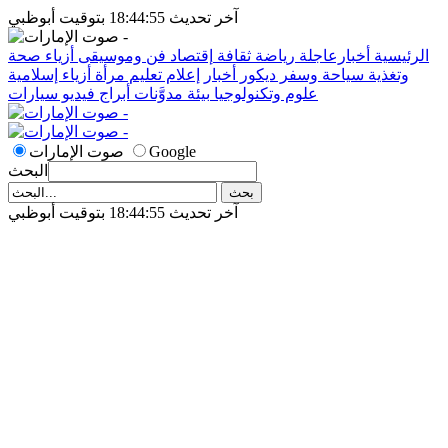
آخر تحديث 18:44:55 بتوقيت أبوظبي
الرئيسية
أخبارعاجلة
رياضة
ثقافة
إقتصاد
فن وموسيقى
أزياء
صحة
وتغذية
سياحة وسفر
ديكور
أخبار
إعلام
تعليم
مرأة
أزياء إسلامية
علوم وتكنولوجيا
بيئة
مدوَّنات
أبراج
فيديو
سيارات
Google
صوت الإمارات
البحث
آخر تحديث 18:44:55 بتوقيت أبوظبي