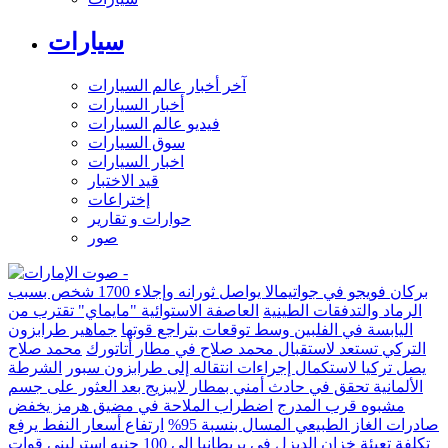
سيارات
آخر أخبار عالم السيارات
أخبار السيارات
فيديو عالم السيارات
سوق السيارات
اخبار السيارات
قيد الاختبار
إختراعات
حوارات و تقارير
صور
بركان فويجو في جواتيمالا يواصل ثورانه وإجلاء 1700 شخص بسبب
الرماد والتدفقات الطينية
العاصفة الاستوائية "مايماي" تقترب من
اليابسة في الفلبين وسط توقعات بتراجع قوتها
جماهير طرابزون
التركي تستعد لاستقبال محمد صلاح في مطار أتاتورك
محمد صلاح
يصل تركيا لاستكمال إجراءات انتقاله إلى طرابزون سبور
الشرطة
الألمانية تحقق في حادث أمني بمطار لايبزيج بعد العثور على جسم
مشبوه قرب المدرج
اضطراب الملاحة في مضيق هرمز يخفض
صادرات الغاز الطبيعي المسال بنسبة 95%
ارتفاع أسعار النفط يرفع
تكلفة تعبئة خزان الديزل في بريطانيا إلى 100 جنيه إسترليني
قوات