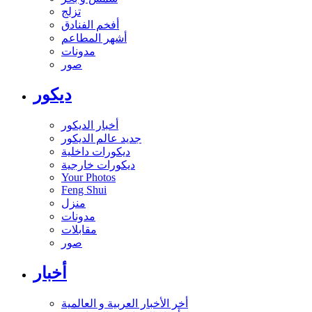
تزلج
أفخم الفنادق
أشهر المطاعم
مدونات
صور
ديكور
أخبار الديكور
جديد عالم الديكور
ديكورات داخلية
ديكورات خارجية
Your Photos
Feng Shui
منزل
مدونات
مقابلات
صور
أخبار
أخر الأخبار العربية و العالمية