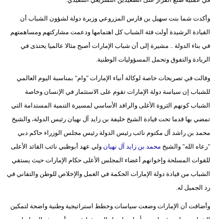
مدوَّنات
وأكدت شما بنت سهيل بن فارس المزروعي وزيرة دولة لشؤون الشباب أن
أبراج
القيادة الرشيدة أولت فئة الشباب كل اهتمامها ودعمت مشاركتهم ومساهمتهم
في بناء الدولة .. مشيرة إلى أن شباب الإمارات أصبح مثالا عالميا يحتذى في
فيديو
الريادة والتفوق وتحمل المسؤوليات الوطنية.
سيارات
وقالت في تصريحات خاصة لوكالة أنباء الإمارات "وام" بمناسبة اليوم العالمي
للشباب إن سياسة دولة الإمارات تقوم على الاستثمار في الإنسان وخاصة
الشباب كونهم الثروة الأغلى والرافد الأساسي لمسيرة التنمية المستدامة التي
تمضي بها قدما تحت قيادة الشيخ خليفة بن زايد آل نهيان رئيس الدولة، والشيخ
محمد بن راشد آل مكتوم نائب رئيس الدولة رئيس مجلس الوزراء حاكم دبي
"رعاه الله" والشيخ
محمد بن زايد آل نهيان
ولي عهد أبوظبي نائب القائد الأعلى
للقوات المسلحة وإخوانهم أعضاء المجلس الأعلى حكام الإمارات حيث يستقي
الشباب من قيادة دولة الإمارات الحكمة في العمل والإخلاص للوطن والتفاني في
رد الجميل له.
وأضافت أن الإمارات وضعت سياسات وخطط استراتيجية وطنية واضحة لتمكين