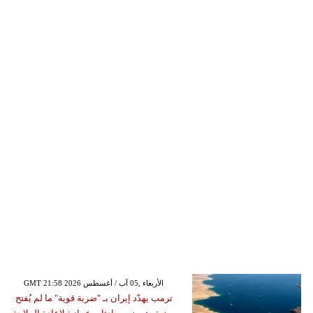
GMT 21:58 2026 الأربعاء ,05 آب / أغسطس
ترمب يهدّد إيران بـ "ضربة قوية" ما لم يُفتح