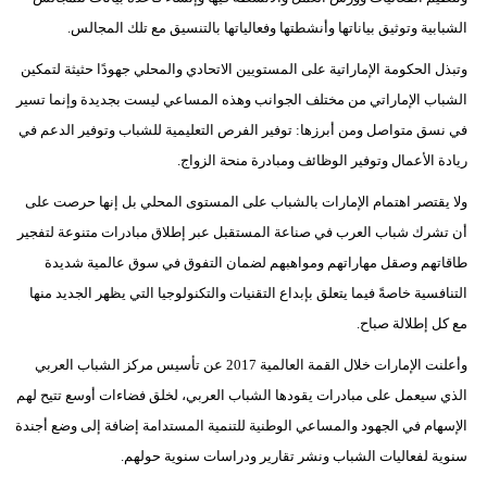
الشبابية وتوثيق بياناتها وأنشطتها وفعالياتها بالتنسيق مع تلك المجالس.
وتبذل الحكومة الإماراتية على المستويين الاتحادي والمحلي جهودًا حثيثة لتمكين
الشباب الإماراتي من مختلف الجوانب وهذه المساعي ليست بجديدة وإنما تسير
في نسق متواصل ومن أبرزها: توفير الفرص التعليمية للشباب وتوفير الدعم في
ريادة الأعمال وتوفير الوظائف ومبادرة منحة الزواج.
ولا يقتصر اهتمام الإمارات بالشباب على المستوى المحلي بل إنها حرصت على
أن تشرك شباب العرب في صناعة المستقبل عبر إطلاق مبادرات متنوعة لتفجير
طاقاتهم وصقل مهاراتهم ومواهبهم لضمان التفوق في سوق عالمية شديدة
التنافسية خاصةً فيما يتعلق بإبداع التقنيات والتكنولوجيا التي يظهر الجديد منها
مع كل إطلالة صباح.
وأعلنت الإمارات خلال القمة العالمية 2017 عن تأسيس مركز الشباب العربي
الذي سيعمل على مبادرات يقودها الشباب العربي، لخلق فضاءات أوسع تتيح لهم
الإسهام في الجهود والمساعي الوطنية للتنمية المستدامة إضافة إلى وضع أجندة
سنوية لفعاليات الشباب ونشر تقارير ودراسات سنوية حولهم.