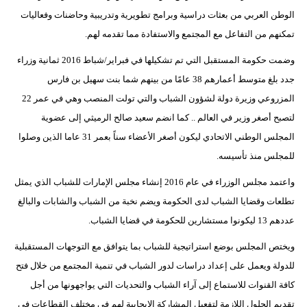
الوطن العربي من بعثات دراسية وبرامج تطويرية وتدريبية وحاضنات وفعاليات
تمكنهم من التفاعل مع المجتمع والاستفادة مما تقدمه لهم.
وضمت حكومة المستقبل التي تم تشكيلها في فبراير/شباط 2016 ثمانية وزراء
جدد بلغ متوسط أعمارهم 38 عامًا من بينهم شما بنت سهيل بن فارس
المزروعي وزيرة دولة لشؤون الشباب والتي تولت المنصب وهي في عمر 22
لتصبح أصغر وزير في العالم .. كما انضم سعيد صالح الرميثي إلى عضوية
المجلس الوطني الاتحادي ليكون أصغر الأعضاء سناً بعمر 31 عاما الذين وصلوا
للمجلس منذ تأسيسه.
واعتمد مجلس الوزراء في عام 2016 إنشاء مجلس الإمارات للشباب الذي يمثل
تطلعات وقضايا الشباب لدى الحكومة ويضم نخبة من الشباب والشابات والبالغ
عددهم 13 ليكونوا مستشارين للحكومة في قضايا الشباب.
ويختص المجلس بوضع استراتيجية للشباب بما يتوافق مع التوجهات المستقبلية
للدولة ويعمل على إعداد دراسات لدور الشباب في تنمية المجتمع من خلال فتح
كافة القنوات للاستماع إلى آراء الشباب والتحديات التي يواجهونها من أجل
تقديم الحلول اللازمة لتفعيل المشاركة الإيجابية لهم في مختلف القطاعات في