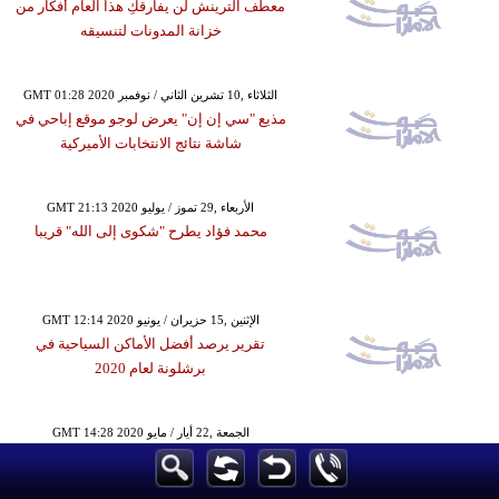
معطف الترينش لن يفارقكِ هذا العام أفكار من
خزانة المدونات لتنسيقه
GMT 01:28 2020 الثلاثاء ,10 تشرين الثاني / نوفمبر
مذيع "سي إن إن" يعرض لوجو موقع إباحي في
شاشة نتائج الانتخابات الأميركية
GMT 21:13 2020 الأربعاء ,29 تموز / يوليو
محمد فؤاد يطرح "شكوى إلى الله" قريبا
GMT 12:14 2020 الإثنين ,15 حزيران / يونيو
تقرير يرصد أفضل الأماكن السياحية في
برشلونة لعام 2020
GMT 14:28 2020 الجمعة ,22 أيار / مايو
"المراسلين الأجانب" في اليابان يسحب محاكاة
ساخرة لدورة الألعاب الأولمبية