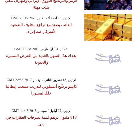
هرمز والبرنامج النووي الإيراني وطهران تنفي
طلب مهلة
GMT 20:15 2026 الإثنين ,03 آب / أغسطس
الذهب يصعد مع تراجع مخاوف التصعيد
الأميركي ضد إيران
GMT 16:58 2019 الأحد ,31 آذار/ مارس
يعدك هذا الشهر بالعديد من الفرص المميزة
والحيوية
GMT 22:56 2017 الإثنين ,13 تشرين الثاني / نوفمبر
كابيلو يرشّح أنشيلوتي لتدريب منتخب إيطاليا
خلفًا لفينتورا
GMT 11:45 2015 الإثنين ,07 أيلول / سبتمبر
818 مليون درهم قيمة تصرفات العقارات في
دبي