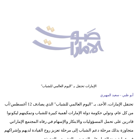
وسفر
ديكور
أخبار
إعلام
تعليم
مرأة
أزياء
الإمارات تحتفل بـ "اليوم العالمي للشباب"
إسلامية
أبو ظبي - سعيد المهيري
تحتفل الإمارات، الأحد، بـ "اليوم العالمي للشباب" الذي يصادف 12 أغسطس/آب
علوم
من كل عام، وتولي حكومة دولة الإمارات أهمية كبيرة للشباب وتمكينهم ليكونوا
وتكنولوجيا
قادرين على تحمل المسؤوليات والابتكار والإسهام في رفاه المجتمع الإماراتي
بيئة
متجاوزة بذلك مرحلة دعم الشباب إلى مرحلة تعزيز روح القيادة لديهم وإشراكهم
في عملية صنع القرار على الصعيدين التشريعي التنفيذي.