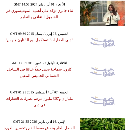
GMT 14:58 2024 الأربعاء ,01 أيار / مايو
ثناء جابري تؤكد على أهمية المونتيسوري في
الشمول الثقافي والتعليم
GMT 09:30 2015 الخميس ,02 إبريل / نيسان
"دبي للعقارات" تستكمل بيع الـ"تاون هاوس"
GMT 17:19 2019 الثلاثاء ,03 أيلول / سبتمبر
كارول سماحة تحيى حفلًا غنائيًا في الساحل
الشمالي الخميس المقبل
GMT 01:21 2015 الجمعة ,07 آب / أغسطس
ملياران و367 مليون درهم تصرفات العقارات
في دبي
GMT 21:35 2026 الإثنين ,16 آذار/ مارس
الفلفل الحار يخفض ضغط الدم وتحسين الدورة