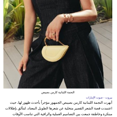
النجمة اللبنانية كارمن بصيبص
بيروت - صوت الإمارات
أبهرت النجمة اللبنانية كارمن بصيبص الجمهور مؤخراً بأحدث ظهور لها، حيث
اعتمدت قصة الشعر القصير متخلية عن شعرها الطويل المعتاد، لتتألق بإطلالات
مبتكرة وخاطفة جمعت بين التصاميم العملية والراقية التي تناسب الأوقات