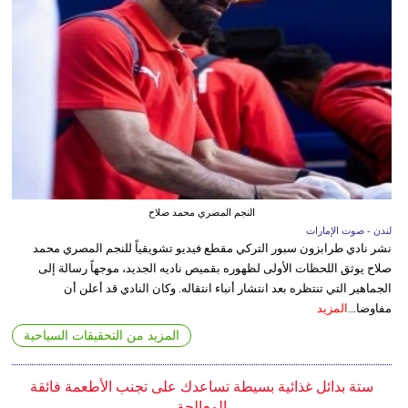
النجم المصري محمد صلاح
لندن - صوت الإمارات
نشر نادي طرابزون سبور التركي مقطع فيديو تشويقياً للنجم المصري محمد
صلاح يوثق اللحظات الأولى لظهوره بقميص ناديه الجديد، موجهاً رسالة إلى
الجماهير التي تنتظره بعد انتشار أنباء انتقاله. وكان النادي قد أعلن أن
مفاوضا...
المزيد
المزيد من التحقيقات السياحية
ستة بدائل غذائية بسيطة تساعدك على تجنب الأطعمة فائقة
المعالجة