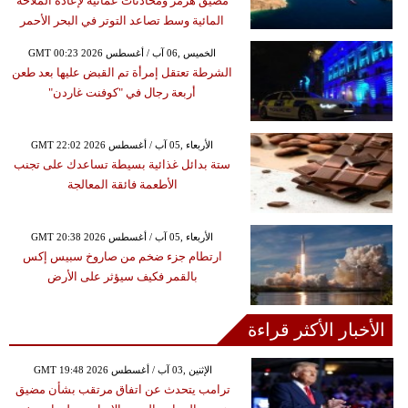
مضيق هرمز ومحادثات عمانية لإعادة الملاحة
المائية وسط تصاعد التوتر في البحر الأحمر
GMT 00:23 2026 الخميس ,06 آب / أغسطس
الشرطة تعتقل إمرأة تم القبض عليها بعد طعن
أربعة رجال في "كوفنت غاردن"
GMT 22:02 2026 الأربعاء ,05 آب / أغسطس
ستة بدائل غذائية بسيطة تساعدك على تجنب
الأطعمة فائقة المعالجة
GMT 20:38 2026 الأربعاء ,05 آب / أغسطس
ارتطام جزء ضخم من صاروخ سبيس إكس
بالقمر فكيف سيؤثر على الأرض
الأخبار الأكثر قراءة
GMT 19:48 2026 الإثنين ,03 آب / أغسطس
ترامب يتحدث عن اتفاق مرتقب بشأن مضيق