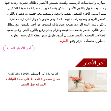
النهارية والمناسبات الرسمية. ولفتت بصيبص الأنظار بإطلالة عصرية ارتدت فيها
جمبسوت طويل باللون الأسود الداكن بقصة كورسيه ضيقة مكشوفة الكتفين،
بينما انسدل الجزء السفلي بقصة واسعة، ونسقت معه حقيبة يد صغيرة باللون
الأصفر الزبدي ومجوهرات ذهبية ناعمة. وفي ظهور كاجوال آخر، ارتدت كنزة
تريكو باللون البيج الوردي بفتحة عنق مائلة كشفت عن أحد الكتفين، مع بنطال
أبيض عالي الخصر بقصة مستقيمة وحزام جلدي رفيع باللون البني. وعلى صعيد
الإطلالات الفخمة، تألقت بفستان أسود طويل تميز بقصّة الكورسيه العلوية
المطرزة بحبيبات الترتر وتنو...
المزيد
آخر الأخبار الطبية
آخر الأخبار
GMT 23:13 2026 الأربعاء ,05 آب / أغسطس
نصائح مضمونة للحفاظ على صحة النباتات
المنزلية قبل السفر