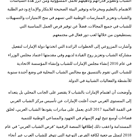
الشباب وتطوير قدراتهم وتأهيلهم لحمل المسؤولية ومن أبرز هذه السياسات
الاهتمام بالتعليم ومخرجاته وتوفير البيئة الصحيحة للابتكار والإبداع ودعم الطلبة
والشباب وتعزيز الممارسات الوطنية التي تسهم في منح الامتيازات والتسهيلات
للشباب في جميع المجالات، فضلاً عن توفير فرص العمل المناسبة التي
يستطيعون من خلالها لعب دور فعال في مجتمعهم.
وأشارت المزروعي إلى الخطوات الرائدة التي اتخذتها دولة الإمارات لتفعيل
مشاركة الشباب وتعزيز روح القيادة لديهم وفي مقدمتها اعتماد مجلس الوزراء
في عام 2016 إنشاء مجلس الإمارات للشباب وإنشاء المؤسسة الاتحادية
للشباب التي تقوم بالتنسيق مع مجالس الشباب المحلية في وضع أجندة سنوية
للأنشطة والفعاليات الشبابية في الدولة.
وأوضحت أن اهتمام الإمارات بالشباب لا يقتصر على الجانب المحلي بل يتعداه
إلى المستوى العربي حيث أعلنت الإمارات عن تأسيس مركز الشباب العربي
في القمة العالمية 2017 الذي يعمل على مبادرات يقودها الشباب العربي، لخلق
فضاءات أوسع تتيح لهم الإسهام في الجهود والمساعي الوطنية للتنمية
المستدامة واعقب ذلك إطلاقها المنصة الرقمية "فرص الشباب العربي" في عام
2018 لتمثل مرجعية لكافة الفرص النوعية التي تتوفر للشباب العرب عبر أنحاء