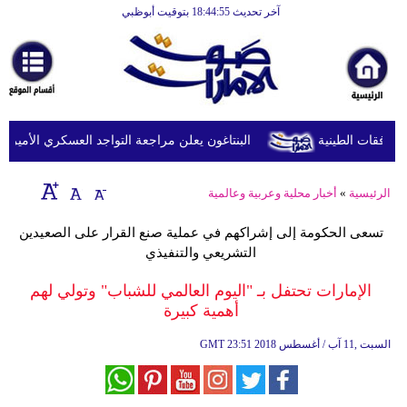
آخر تحديث 18:44:55 بتوقيت أبوظبي
الرئيسية
أخبارعاجلة
رياضة
ثقافة
البنتاغون يعلن مراجعة التواجد العسكري الأميركي في
إقتصاد
الرئيسية
»
أخبار محلية وعربية وعالمية
فن
تسعى الحكومة إلى إشراكهم في عملية صنع القرار على الصعيدين
وموسيقى
التشريعي والتنفيذي
أزياء
الإمارات تحتفل بـ "اليوم العالمي للشباب" وتولي لهم
أهمية كبيرة
صحة
23:51 2018 السبت ,11 آب / أغسطس
GMT
وتغذية
سياحة