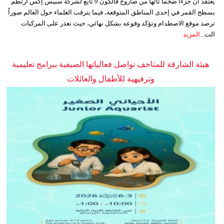
يُعتقد أن جزءاً ضخماً تائهاً من صاروخ فالكون 9 تابع لشركة سبيس إكس ارتطم
بسطح القمر في إحدى المناطق المتوقعة، فيما يترقب العلماء حول العالم صوراً
ترصد موقع الاصطدام وتؤكد وقوعه بشكل نهائي، حيث تعذر على المركبات
الت...
المزيد
هيئة الشارقة للمتاحف تواصل فعالياتها الصيفية ببرامج تعليمية
وترفيهية للأطفال والعائلات