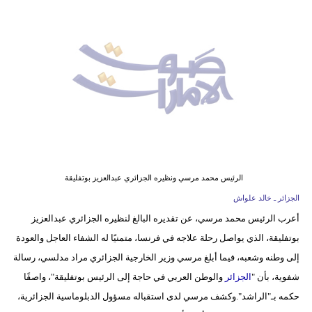
وسفر
ديكور
أخبار
إعلام
تعليم
مرأة
الرئيس محمد مرسي ونظيره الجزائري عبدالعزيز بوتفليقة
أزياء
الجزائر ـ خالد علواش
إسلامية
أعرب الرئيس محمد مرسي، عن تقديره البالغ لنظيره الجزائري عبدالعزيز
بوتفليقة، الذي يواصل رحلة علاجه في فرنسا، متمنيًا له الشفاء العاجل والعودة
علوم
إلى وطنه وشعبه، فيما أبلغ مرسي وزير الخارجية الجزائري مراد مدلسي، رسالة
وتكنولوجيا
شفوية، بأن "
الجزائر
والوطن العربي في حاجة إلى الرئيس بوتفليقة"، واصفًا
بيئة
حكمه بـ"الراشد".وكشف مرسي لدى استقباله مسؤول الدبلوماسية الجزائرية،