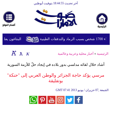
آخر تحديث 18:44:55 بتوقيت أبوظبي
الرئيسية
أخبارعاجلة
رياضة
ثقافة
لطينية
البنتاغون يعلن مر
إقتصاد
الرئيسية
»
أخبار محلية وعربية وعالمية
فن
أشاد خلال لقائه مدلسي بدور بلاده في إيجاد حلّ للأزمة السورية
وموسيقى
مرسي يؤكد حاجة الجزائر والوطن العربي إلى "حنكة"
أزياء
بوتفليقة
صحة
07:41 2013 الجمعة ,07 حزيران / يونيو
GMT
وتغذية
سياحة