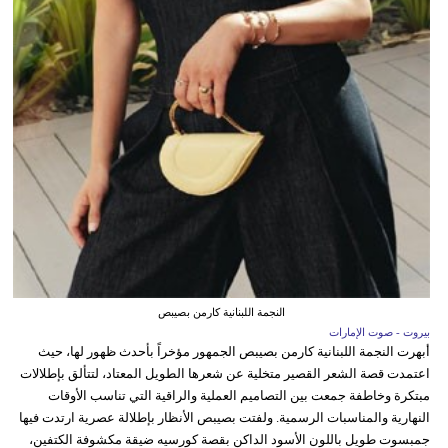
النجمة اللبنانية كارمن بصيبص
بيروت - صوت الإمارات
أبهرت النجمة اللبنانية كارمن بصيبص الجمهور مؤخراً بأحدث ظهور لها، حيث
اعتمدت قصة الشعر القصير متخلية عن شعرها الطويل المعتاد، لتتألق بإطلالات
مبتكرة وخاطفة جمعت بين التصاميم العملية والراقية التي تناسب الأوقات
النهارية والمناسبات الرسمية. ولفتت بصيبص الأنظار بإطلالة عصرية ارتدت فيها
جمبسوت طويل باللون الأسود الداكن بقصة كورسيه ضيقة مكشوفة الكتفين،