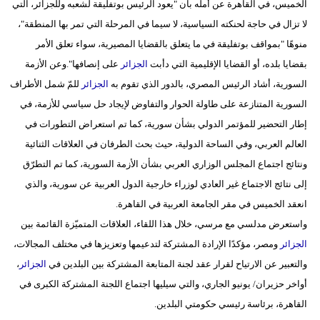
الخميس، في القاهرة عن أمله بأن "يعود الرئيس بوتفليقة لشعبه وللجزائر، التي
مدوَّنات
لا تزال في حاجة لحنكته السياسية، لا سيما في المرحلة التي تمر بها المنطقة"،
أبراج
منوهًا "بمواقف بوتفليقة في ما يتعلق بالقضايا المصيرية، سواء تعلق الأمر
بقضايا بلده، أو القضايا الإقليمية التي دأبت
الجزائر
على إنصافها".وعن الأزمة
فيديو
السورية، أشاد الرئيس المصري، بالدور الذي تقوم به
الجزائر
للمّ شمل الأطراف
سيارات
السورية المتنازعة على طاولة الحوار والتفاوض لإيجاد حل سياسي للأزمة، في
إطار التحضير للمؤتمر الدولي بشأن سورية، كما تم استعراض التطورات في
العالم العربي، وفي الساحة الدولية، حيث بحث الطرفان في العلاقات الثنائية
ونتائج اجتماع المجلس الوزاري العربي بشأن الأزمة السورية، كما تم التطرّق
إلى نتائج الاجتماع غير العادي لوزراء خارجية الدول العربية عن سورية، والذي
انعقد الخميس في مقر الجامعة العربية في القاهرة.
واستعرض مدلسي مع مرسي، خلال هذا اللقاء، العلاقات المتميّزة القائمة بين
الجزائر
ومصر، مؤكدًا الإرادة المشتركة لتدعيمها وتعزيزها في مختلف المجالات،
والتعبير عن الارتياح لقرار عقد لجنة المتابعة المشتركة بين البلدين في
الجزائر
،
أواخر حزيران/ يونيو الجاري، والتي سيليها اجتماع اللجنة المشتركة الكبرى في
القاهرة، برئاسة رئيسي حكومتي البلدين.