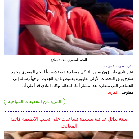
النجم المصري محمد صلاح
لندن - صوت الإمارات
نشر نادي طرابزون سبور التركي مقطع فيديو تشويقياً للنجم المصري محمد
صلاح يوثق اللحظات الأولى لظهوره بقميص ناديه الجديد، موجهاً رسالة إلى
الجماهير التي تنتظره بعد انتشار أنباء انتقاله. وكان النادي قد أعلن أن
مفاوضا...
المزيد
المزيد من التحقيقات السياحية
ستة بدائل غذائية بسيطة تساعدك على تجنب الأطعمة فائقة
المعالجة