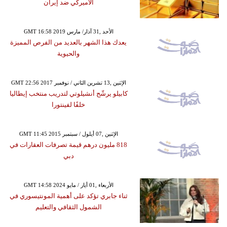
الأميركي ضد إيران
GMT 16:58 2019 الأحد ,31 آذار/ مارس
يعدك هذا الشهر بالعديد من الفرص المميزة
والحيوية
GMT 22:56 2017 الإثنين ,13 تشرين الثاني / نوفمبر
كابيلو يرشّح أنشيلوتي لتدريب منتخب إيطاليا
خلفًا لفينتورا
GMT 11:45 2015 الإثنين ,07 أيلول / سبتمبر
818 مليون درهم قيمة تصرفات العقارات في
دبي
GMT 14:58 2024 الأربعاء ,01 أيار / مايو
ثناء جابري تؤكد على أهمية المونتيسوري في
الشمول الثقافي والتعليم