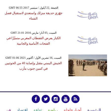
GMT 06:55 2017 الجمعة ,22 أيلول / سبتمبر
جهّزي حديقة منزلك واستعدي لاستقبال فصل
الشتاء
GMT 21:01 2016 السبت ,05 آذار/ مارس
الكبار يعرض القفطان المغربي متميّزًا في
الفتحات الأمامية والجانبية
GMT 01:06 2021 السبت ,16 تشرين الأول / أكتوبر
الجيش اليمني مقتل وإصابة 40 من الحوثيين
في كمين جنوب مأرب
الرئيسية
أخبارعاجلة
رياضة
ثقافة
إقتصاد
فن