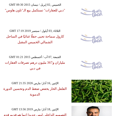
GMT 09:30 2015 الخميس ,02 إبريل / نيسان
"دبي للعقارات" تستكمل بيع الـ"تاون هاوس"
GMT 17:19 2019 الثلاثاء ,03 أيلول / سبتمبر
كارول سماحة تحيى حفلًا غنائيًا في الساحل
الشمالي الخميس المقبل
GMT 01:21 2015 الجمعة ,07 آب / أغسطس
ملياران و367 مليون درهم تصرفات العقارات
في دبي
GMT 21:35 2026 الإثنين ,16 آذار/ مارس
الفلفل الحار يخفض ضغط الدم وتحسين الدورة
الدموية
GMT 13:56 2019 الإثنين ,18 آذار/ مارس
التصميم الداخلي ليس جديدا إنما هو قديم قدم