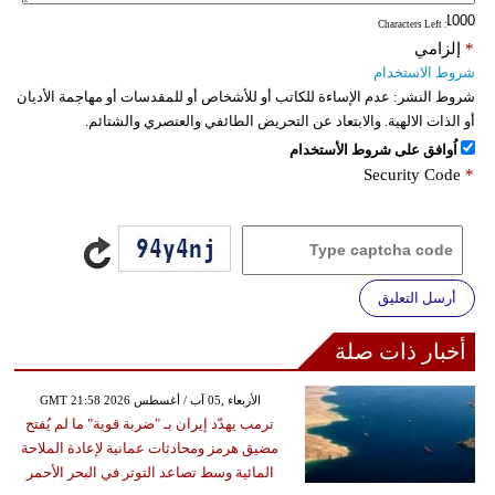
: Characters Left
*
إلزامي
شروط الاستخدام
شروط النشر:
عدم الإساءة للكاتب أو للأشخاص أو للمقدسات أو مهاجمة الأديان
أو الذات الالهية. والابتعاد عن التحريض الطائفي والعنصري والشتائم.
اُوافق على شروط الأستخدام
Security Code
*
أرسل التعليق
أخبار ذات صلة
GMT 21:58 2026 الأربعاء ,05 آب / أغسطس
ترمب يهدّد إيران بـ "ضربة قوية" ما لم يُفتح
مضيق هرمز ومحادثات عمانية لإعادة الملاحة
المائية وسط تصاعد التوتر في البحر الأحمر