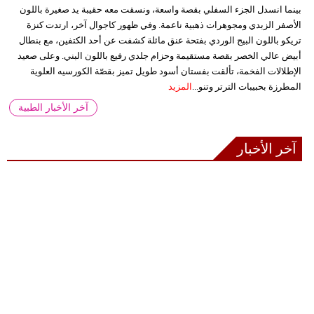
بينما انسدل الجزء السفلي بقصة واسعة، ونسقت معه حقيبة يد صغيرة باللون
الأصفر الزبدي ومجوهرات ذهبية ناعمة. وفي ظهور كاجوال آخر، ارتدت كنزة
تريكو باللون البيج الوردي بفتحة عنق مائلة كشفت عن أحد الكتفين، مع بنطال
أبيض عالي الخصر بقصة مستقيمة وحزام جلدي رفيع باللون البني. وعلى صعيد
الإطلالات الفخمة، تألقت بفستان أسود طويل تميز بقصّة الكورسيه العلوية
المطرزة بحبيبات الترتر وتنو...
المزيد
آخر الأخبار الطبية
آخر الأخبار