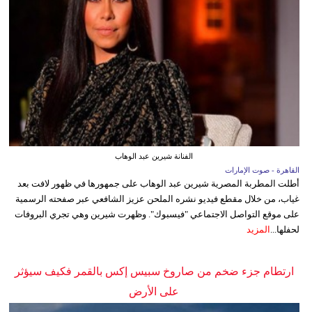
الفنانة شيرين عبد الوهاب
القاهرة - صوت الإمارات
أطلت المطربة المصرية شيرين عبد الوهاب على جمهورها في ظهور لافت بعد
غياب، من خلال مقطع فيديو نشره الملحن عزيز الشافعي عبر صفحته الرسمية
على موقع التواصل الاجتماعي "فيسبوك". وظهرت شيرين وهي تجري البروفات
لحفلها...
المزيد
ارتطام جزء ضخم من صاروخ سبيس إكس بالقمر فكيف سيؤثر
على الأرض