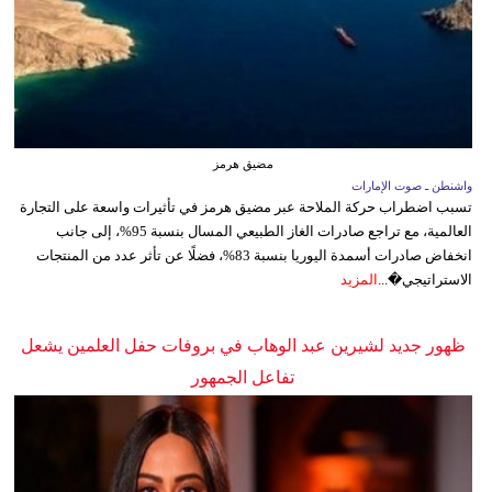
مضيق هرمز
واشنطن ـ صوت الإمارات
تسبب اضطراب حركة الملاحة عبر مضيق هرمز في تأثيرات واسعة على التجارة
العالمية، مع تراجع صادرات الغاز الطبيعي المسال بنسبة 95%، إلى جانب
انخفاض صادرات أسمدة اليوريا بنسبة 83%، فضلًا عن تأثر عدد من المنتجات
الاستراتيجي�...
المزيد
ظهور جديد لشيرين عبد الوهاب في بروفات حفل العلمين يشعل
تفاعل الجمهور