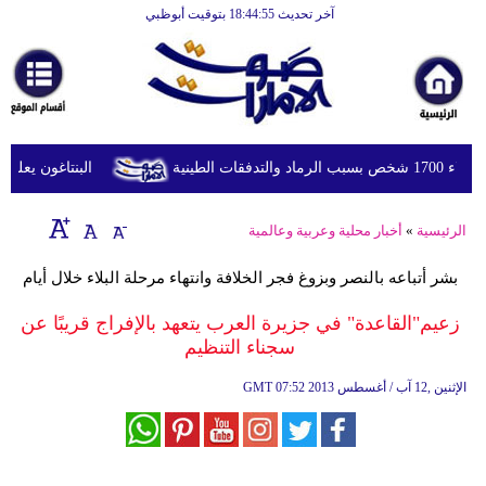
آخر تحديث 18:44:55 بتوقيت أبوظبي
الرئيسية
أخبارعاجلة
رياضة
ثقافة
طينية
البنتاغون يعلن مرا
إقتصاد
الرئيسية
»
أخبار محلية وعربية وعالمية
فن
بشر أتباعه بالنصر وبزوغ فجر الخلافة وانتهاء مرحلة البلاء خلال أيام
وموسيقى
زعيم"القاعدة" في جزيرة العرب يتعهد بالإفراج قريبًا عن
أزياء
سجناء التنظيم
صحة
07:52 2013 الإثنين ,12 آب / أغسطس
GMT
وتغذية
سياحة