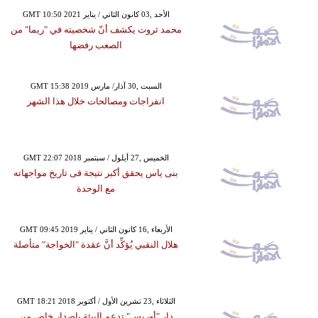
GMT 10:50 2021 الأحد ,03 كانون الثاني / يناير
محمد ثروت يكشف أنّ شخصيته في "ريما" من
الصعب رفضها
GMT 15:38 2019 السبت ,30 آذار/ مارس
انفراجات ومصالحات خلال هذا الشهر
GMT 22:07 2018 الخميس ,27 أيلول / سبتمبر
بنى ياس يحقق أكبر نتيجة فى تاريخ مواجهاته
مع الوحدة
GMT 09:45 2019 الأربعاء ,16 كانون الثاني / يناير
هلال النقبي يُؤكِّد أنَّ عقدة "الخواجة" متأصلة
GMT 18:21 2018 الثلاثاء ,23 تشرين الأول / أكتوبر
دار "أوريس" تدعم البيئة بإصدار خاص من