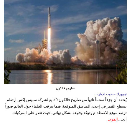
صاروخ فالكون
نيويورك - صوت الإمارات
يُعتقد أن جزءاً ضخماً تائهاً من صاروخ فالكون 9 تابع لشركة سبيس إكس ارتطم
بسطح القمر في إحدى المناطق المتوقعة، فيما يترقب العلماء حول العالم صوراً
ترصد موقع الاصطدام وتؤكد وقوعه بشكل نهائي، حيث تعذر على المركبات
الت...
المزيد