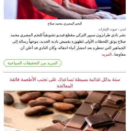
النجم المصري محمد صلاح
لندن - صوت الإمارات
نشر نادي طرابزون سبور التركي مقطع فيديو تشويقياً للنجم المصري محمد
صلاح يوثق اللحظات الأولى لظهوره بقميص ناديه الجديد، موجهاً رسالة إلى
الجماهير التي تنتظره بعد انتشار أنباء انتقاله. وكان النادي قد أعلن أن
مفاوضا...
المزيد
المزيد من التحقيقات السياحية
ستة بدائل غذائية بسيطة تساعدك على تجنب الأطعمة فائقة
المعالجة