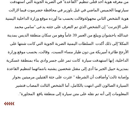
من معرفه هوية أحد قتلى تنظيم "القاعدة" في الضربة الجوية التي استهدفت
سيارتهما الخميس الماضي في غيل باوزير في محافظة حضرموت فيما لازالت
هوية الشخص الثاني مجهولةوقالت بحسب ما أورده موقع وزارة الداخلية اليمنية
على الإنترنت" إن الشخص الذي تم التعرف على جثته يدعى "سامي محمد
عبدالله باحشوان ويبلغ من العمر 39 عاماً وهو من سكان منطقة الديس بمدينة
المكلا"إلى ذلك أكدت السلطات اليمنية الضربة الجوية التي كانت شنتها على
الأرجح طائرة أميريكة من دون طيار مساء السبت، وقالت، بحسب موقع وزارة
الداخلية، إنها استهدفت سيارة كانت تمر على جسر وادي بناء بمنطقة عسكرية
بمديرية حبيل الجبر ما أدى إلى مقتل شخصين يشتبه بانتمائهما لتنظيم القاعدة
وإصابة ثالث"وأضافت أن الشرطة " عثرت على جثة القتيلين مرميتين بجوار
السيارة الصالون التي انتهت بالكامل، أما الشخص الثالث المصاب فتشير
المعلومات إلى أنه تم نقله على متن سيارة إلى منطقة يافع المجاورة".