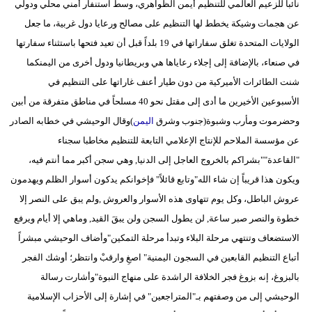
نائباً للزعيم العالمي للتنظيم أيمن الظواهري، وسط استنفار أمني محلي ودولي
مدوَّنات
عن هجمات وشيكة يخطط لها التنظيم على مصالح ورعايا دول غربية، ما جعل
أبراج
الولايات المتحدة تغلق سفاراتها في 19 بلداً قبل أن تعيد فتحها باستثناء سفارتها
في صنعاء، بالإضافة إلى إجلاء رعاياها هي وبريطانيا ودول أخرى من اليمنكما
فيديو
شنت الطائرات الأميركية من دون طيار أعنف غاراتها على التنظيم في
سيارات
الأسبوعين الأخيرين ما أدى إلى مقتل نحو 40 مسلحاً في مناطق متفرقة من أبين
وحضرموت ومأرب وشبوة(جنوب وشرق
اليمن
)وقال الوحيشي في خطابه الصادر
عن مؤسسة الملاحم للإنتاج الإعلامي التابعة للتنظيم مخاطبا سجناء
"القاعدة""بشراكم بالخروج العاجل إلى الدنيا, وهي سجن أكبر مما أنتم فيه،
ويكون هذا قريباً إن شاء الله"وتابع قائلاً" فإخوانكم يدكون أسوار الظلم ويهدمون
عروش الباطل، وكل يوم تتهاوى هذه الأسوار والعروش ,ولم يبق على النصر إلا
خطوة والنصر صبر ساعة, لن يطول السجن ولن يبقَ القيد, وماهي إلا أيام ويرفع
الاستضعاف وتنتهي مرحلة البلاء وتبدأ مرحلة التمكين"وأضاف الوحيشي مبشراً
أتباع التنظيم القابعين في السجون اليمنية" اصغِ وارقبْ وانتظر؛ أوشك الفجر
بالبزوغ، إنه بزوغ فجر الخلافة الراشدة على منهاج النبوة"وأشارت رسالة
الوحيشي إلى من وصفتهم بـ"المتراجعين" في إشارة إلى الأحزاب الإسلامية