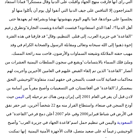
التي رأى أنها فارقت منهج الجهاد وأقبلت على الدنيا وقال مستنكراً" فماذا استفاد
المتراجعون إلا التنافس على جيف الدنيا التي أنفوا أول يوم أن يأكلوا منها أو
يجلسوا على موائدها، فما بالهم اليوم ينهشونها نهشا وبشراهة لم يعهدها حتى
أهل الدنيا؟!، أهذا الذي استفادوه؟ فبئست الفائدة وبئست التجارة"وتطرق زعيم
"القاعدة" في جزيرة العرب، إلى قتلى التنظيم، وقال" قد فارقنا في هذه الفترة
إخوة ذهبوا إلى الله سبحانه وتعالى ومقابلة الرسول والصحابة الكرام في وفد
مهيب حفته الملائكة وشيعته السماوات والأرضون، فاحت منه رائحة المسك،
وملئ فلك السماء بالابتسامات"ويقبع في سجون السلطات اليمنية العشرات من
أنصار "القاعدة" الذين تم إلقاء القبض عليهم في العامين الأخيرين وأجريت لهم
محاكمات قضائية كانت قضت بالسجن في حقهم لمدد متفاوتة"الوحيشي التحق
بمعسكر لـ"القاعدة" في أفغانستان، في التسعينيات وأصبح مقرباً من أسامة بن
لادن قبل أن يفر في العام 2001 إلى إيران ومن هناك تم ترحيله إلى
اليمن
حيث
أودع السجن في صنعاء، واستطاع الفرار منه مع 22 شخصاً آخرين، عبر حفر نفق
في الأرض في شباط/فبراير2006 وفي عام 2007 أعلن دمج فرعي"القاعدة" في
السعودية
واليمن في تنظيم حمل اسم"قاعدة الجهاد في جزيرة العرب" وأصبح
الوحيشي زعيماً له على صعيد متصل، قالت الأجهزة الأمنية اليمنية إنها تمكنت