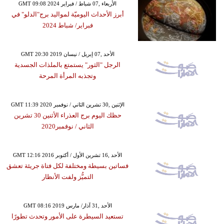
GMT 09:08 2024 الأربعاء ,07 شباط / فبراير
أبرز الأحداث اليوميّة لمواليد برج"الدلو" في
فبراير/ شباط 2024
GMT 20:30 2019 الأحد ,07 إبريل / نيسان
الرجل "الثور" يستمتع بالملذات الجسدية
وتجذبه المرأة المرحة
GMT 11:39 2020 الإثنين ,30 تشرين الثاني / نوفمبر
حظك اليوم برج العذراء الأثنين 30 تشرين
الثاني / نوفمبر2020
GMT 12:16 2016 الأحد ,16 تشرين الأول / أكتوبر
فساتين بسيطة ومختلفة لكل فتاة جريئة تعشق
التميُّز ولفت الأنظار
GMT 08:16 2019 الأحد ,31 آذار/ مارس
تستعيد السيطرة على الأمور وتحدث تطورًا