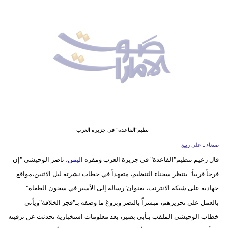
وسفر
ديكور
أخبار
إعلام
تعليم
مرأة
نظيم"القاعدة" في جزيرة العرب
أزياء
صنعاء ـ علي ربيع
إسلامية
قال زعيم تنظيم"القاعدة" في جزيرة العرب ومقره
اليمن
، ناصر الوحيشي "إن
فرجاً قريباً" ينتظر سجناء التنظيم، متعهداً في خطاب نشرته ليل الاثنين،مواقع
علوم
جهادية على شبكة الانترنت، بعنوان"رسالة إلى الأسير في سجون الطغاة"
وتكنولوجيا
بالعمل على تحريرهم، مبشراً بالنصر وبزوغ ما وصفه بـ"فجر الخلافة"ويأتي
بيئة
خطاب الوحيشي الملقب بـأبي بصير، بعد معلومات استخبارية تحدثت عن ترقيته