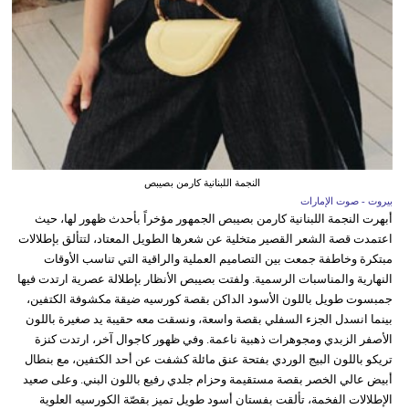
النجمة اللبنانية كارمن بصيبص
بيروت - صوت الإمارات
أبهرت النجمة اللبنانية كارمن بصيبص الجمهور مؤخراً بأحدث ظهور لها، حيث
اعتمدت قصة الشعر القصير متخلية عن شعرها الطويل المعتاد، لتتألق بإطلالات
مبتكرة وخاطفة جمعت بين التصاميم العملية والراقية التي تناسب الأوقات
النهارية والمناسبات الرسمية. ولفتت بصيبص الأنظار بإطلالة عصرية ارتدت فيها
جمبسوت طويل باللون الأسود الداكن بقصة كورسيه ضيقة مكشوفة الكتفين،
بينما انسدل الجزء السفلي بقصة واسعة، ونسقت معه حقيبة يد صغيرة باللون
الأصفر الزبدي ومجوهرات ذهبية ناعمة. وفي ظهور كاجوال آخر، ارتدت كنزة
تريكو باللون البيج الوردي بفتحة عنق مائلة كشفت عن أحد الكتفين، مع بنطال
أبيض عالي الخصر بقصة مستقيمة وحزام جلدي رفيع باللون البني. وعلى صعيد
الإطلالات الفخمة، تألقت بفستان أسود طويل تميز بقصّة الكورسيه العلوية