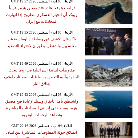
GMT 19:57 2026 الأربعاء ,05 آب / أغسطس
ترامب يتوقع إعادة فتح مضيق هرمز قريباً
ويؤكد أن الخيار العسكري مطروح إذا انهارت
المحادثات مع إيران
GMT 19:55 2026 الأربعاء ,05 آب / أغسطس
باكستان تكشف عن وساطة دبلوماسية غير
معلنة بين واشنطن وطهران لاحتواء التصعيد
GMT 19:49 2026 الأربعاء ,05 آب / أغسطس
مفاوضات لبنانية إسرائيلية في روما تبحث
الحدود وآلية التحقق وسط غياب ضمانات لوقف
إطلاق النار
GMT 19:43 2026 الأربعاء ,05 آب / أغسطس
واشنطن تأمل باتفاق وشيك لإعادة فتح مضيق
هرمز وسط نفي إيراني للمحادثات المباشرة
وتصاعد الهجمات البحرية
GMT 22:16 2026 الثلاثاء ,04 آب / أغسطس
انطلاق جولة المفاوضات المباشرة بين لبنان