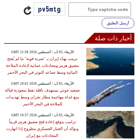
أرسل التعليق
أخبار ذات صلة
GMT 21:58 2026 الأربعاء ,05 آب / أغسطس
ترمب يهدّد إيران بـ "ضربة قوية" ما لم يُفتح
مضيق هرمز ومحادثات عمانية لإعادة الملاحة
المائية وسط تصاعد التوتر في البحر الأحمر
GMT 20:02 2026 الأربعاء ,05 آب / أغسطس
تصعيد حوثي يستهدف ناقلة نفط سعودية قبالة
ينبع غداة مهاجمة مطار نجران وسط تهديدات
للملاحة في البحر الأحمر
GMT 19:57 2026 الأربعاء ,05 آب / أغسطس
ترامب يتوقع إعادة فتح مضيق هرمز قريباً
ويؤكد أن الخيار العسكري مطروح إذا انهارت
المحادثات مع إيران