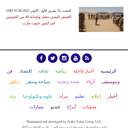
GMT 01:06 2021 السبت ,16 تشرين الأول / أكتوبر
الجيش اليمني مقتل وإصابة 40 من الحوثيين
في كمين جنوب مأرب
الرئيسية
أخبارعاجلة
رياضة
ثقافة
إقتصاد
فن
وموسيقى
أزياء
صحة وتغذية
سياحة وسفر
ديكور
أخبار
إعلام
تعليم
مرأة
علوم وتكنولوجيا
بيئة
مدونات
أبراج
فيديو
سيارات
Maintained and developed by Arabs Today Group SAL
جميع الحقوق محفوظة لمجموعة العرب اليوم الاعلامية 2025 ©