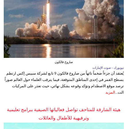
صاروخ فالكون
نيويورك - صوت الإمارات
يُعتقد أن جزءاً ضخماً تائهاً من صاروخ فالكون 9 تابع لشركة سبيس إكس ارتطم
بسطح القمر في إحدى المناطق المتوقعة، فيما يترقب العلماء حول العالم صوراً
ترصد موقع الاصطدام وتؤكد وقوعه بشكل نهائي، حيث تعذر على المركبات
الت...
المزيد
هيئة الشارقة للمتاحف تواصل فعالياتها الصيفية ببرامج تعليمية
وترفيهية للأطفال والعائلات