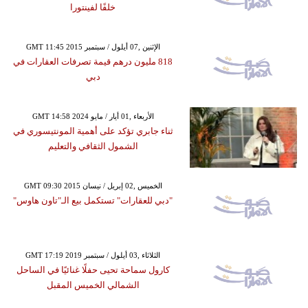
خلفًا لفينتورا
GMT 11:45 2015 الإثنين ,07 أيلول / سبتمبر
818 مليون درهم قيمة تصرفات العقارات في
دبي
GMT 14:58 2024 الأربعاء ,01 أيار / مايو
ثناء جابري تؤكد على أهمية المونتيسوري في
الشمول الثقافي والتعليم
GMT 09:30 2015 الخميس ,02 إبريل / نيسان
"دبي للعقارات" تستكمل بيع الـ"تاون هاوس"
GMT 17:19 2019 الثلاثاء ,03 أيلول / سبتمبر
كارول سماحة تحيى حفلًا غنائيًا في الساحل
الشمالي الخميس المقبل