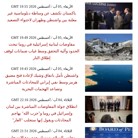
GMT 19:55 2026 الأربعاء ,05 آب / أغسطس
باكستان تكشف عن وساطة دبلوماسية غير
معلنة بين واشنطن وطهران لاحتواء التصعيد
GMT 19:49 2026 الأربعاء ,05 آب / أغسطس
مفاوضات لبنانية إسرائيلية في روما تبحث
الحدود وآلية التحقق وسط غياب ضمانات لوقف
إطلاق النار
GMT 19:43 2026 الأربعاء ,05 آب / أغسطس
واشنطن تأمل باتفاق وشيك لإعادة فتح مضيق
هرمز وسط نفي إيراني للمحادثات المباشرة
وتصاعد الهجمات البحرية
GMT 22:16 2026 الثلاثاء ,04 آب / أغسطس
انطلاق جولة المفاوضات المباشرة بين لبنان
وإسرائيل في روما و"حزب الله" يهاجم
المحادثات ويقول إنها ستجلب "العار"
GMT 21:51 2026 الثلاثاء ,04 آب / أغسطس
مجلس السلام يتمسك بعدم بدء الانسحاب