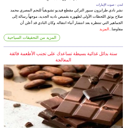
لندن - صوت الإمارات
نشر نادي طرابزون سبور التركي مقطع فيديو تشويقياً للنجم المصري محمد
صلاح يوثق اللحظات الأولى لظهوره بقميص ناديه الجديد، موجهاً رسالة إلى
الجماهير التي تنتظره بعد انتشار أنباء انتقاله. وكان النادي قد أعلن أن
مفاوضا...
المزيد
المزيد من التحقيقات السياحية
ستة بدائل غذائية بسيطة تساعدك على تجنب الأطعمة فائقة
المعالجة