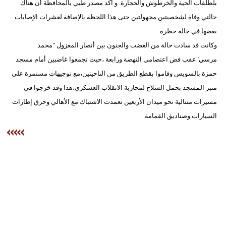
بلطلقات الحية والخرطوش والحجارة. و أكد مصدر طبي بالمحافظة أن هناك
حالتي وفاة لشخصيتين مجهولتين حتى هذا اللحظة بالإضافة لعشرات الإصابات
بعضها في حالة خطرة.
وكانت قد سادت حالة من الغضب والجنون بين أنصار المعزول "محمد
مرسي"عقب فض اعتصامي النهضة ورابعة ،حيث تجمعوا غاضبين أمام مسجد
حمزة بالسويس وقاموا بقطع الطريق من الناحيتين،مع توجيهات مستمرة علي
منبر المسجد بحمل السلاح لمحاربة الانقلاب العسكري،هذا وقد خرجوا في
مسيرات متتالية نحو ميدان الأربعين تعمدت الاشتباك مع الأهالي وحرق إطارات
السيارات وصناديق القمامة.