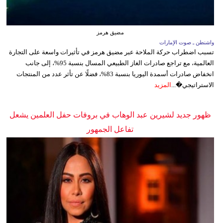
مضيق هرمز
واشنطن ـ صوت الإمارات
تسبب اضطراب حركة الملاحة عبر مضيق هرمز في تأثيرات واسعة على التجارة
العالمية، مع تراجع صادرات الغاز الطبيعي المسال بنسبة 95%، إلى جانب
انخفاض صادرات أسمدة اليوريا بنسبة 83%، فضلًا عن تأثر عدد من المنتجات
الاستراتيجي�...
المزيد
ظهور جديد لشيرين عبد الوهاب في بروفات حفل العلمين يشعل
تفاعل الجمهور