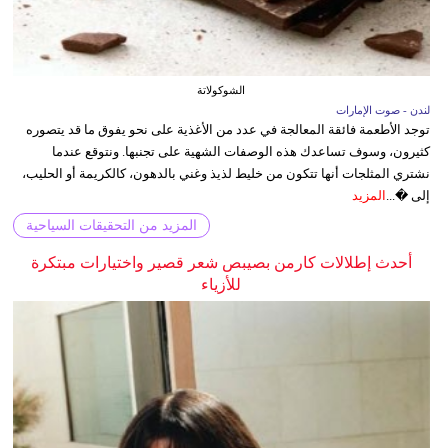
الشوكولاتة
لندن - صوت الإمارات
توجد الأطعمة فائقة المعالجة في عدد من الأغذية على نحو يفوق ما قد يتصوره
كثيرون، وسوف تساعدك هذه الوصفات الشهية على تجنبها. ونتوقع عندما
نشتري المثلجات أنها تتكون من خليط لذيذ وغني بالدهون، كالكريمة أو الحليب،
إلى �...
المزيد
المزيد من التحقيقات السياحية
أحدث إطلالات كارمن بصيبص شعر قصير واختيارات مبتكرة
للأزياء