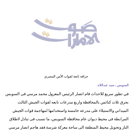
وسفر
ديكور
أخبار
إعلام
تعليم
مرأة
جرافة تابعة لقوات الأمن المصري
أزياء
السويس ـ سيد عبداللاه
إسلامية
في تطور سريع للاحداث قام انصار الرئيس المعزول محمد مرسي فى السويس
بحرق ثلاث كنائس بالمحافظة واربع مدرعات تابعه لقوات الجيش الثالث
علوم
الميداني والاستيلاء على مدرعه خامسة واستخدامها لمهاجمة قوات الجيش
وتكنولوجيا
المرابطة فى محيط ديوان عام محافظة السويس، ما تسبب فى تبادل لاطلاق
بيئة
النار وتحويل محيط المنطقة الى ساحة معركة شرسة.فقد هاجم انصار مرسي