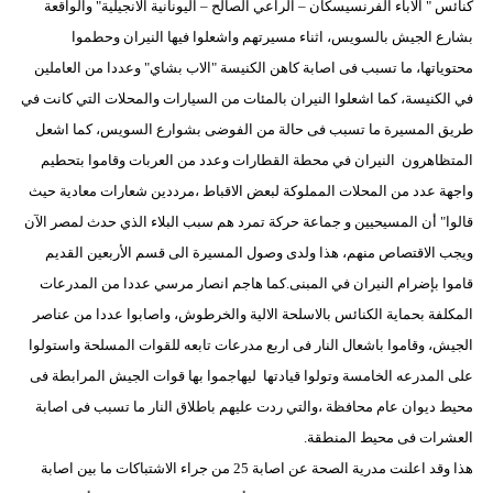
كنائس " الاباء الفرنسيسكان – الراعي الصالح – اليونانية الانجيلية" والواقعة
مدوَّنات
بشارع الجيش بالسويس، اثناء مسيرتهم واشعلوا فيها النيران وحطموا
أبراج
محتوياتها، ما تسبب فى اصابة كاهن الكنيسة "الاب بشاي" وعددا من العاملين
في الكنيسة، كما اشعلوا النيران بالمئات من السيارات والمحلات التي كانت في
فيديو
طريق المسيرة ما تسبب فى حالة من الفوضى بشوارع السويس، كما اشعل
سيارات
المتظاهرون النيران في محطة القطارات وعدد من العربات وقاموا بتحطيم
واجهة عدد من المحلات المملوكة لبعض الاقباط ،مرددين شعارات معادية حيث
قالوا" أن المسيحيين و جماعة حركة تمرد هم سبب البلاء الذي حدث لمصر الآن
ويجب الاقتصاص منهم، هذا ولدى وصول المسيرة الى قسم الأربعين القديم
قاموا بإضرام النيران في المبنى.كما هاجم انصار مرسي عددا من المدرعات
المكلفة بحماية الكنائس بالاسلحة الالية والخرطوش، واصابوا عددا من عناصر
الجيش، وقاموا باشعال النار فى اربع مدرعات تابعه للقوات المسلحة واستولوا
على المدرعه الخامسة وتولوا قيادتها ليهاجموا بها قوات الجيش المرابطة فى
محيط ديوان عام محافظة ،والتي ردت عليهم باطلاق النار ما تسبب فى اصابة
العشرات فى محيط المنطقة.
هذا وقد اعلنت مدرية الصحة عن اصابة 25 من جراء الاشتباكات ما بين اصابة