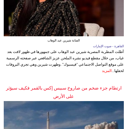
الفنانة شيرين عبد الوهاب
القاهرة - صوت الإمارات
أطلت المطربة المصرية شيرين عبد الوهاب على جمهورها في ظهور لافت بعد
غياب، من خلال مقطع فيديو نشره الملحن عزيز الشافعي عبر صفحته الرسمية
على موقع التواصل الاجتماعي "فيسبوك". وظهرت شيرين وهي تجري البروفات
لحفلها...
المزيد
ارتطام جزء ضخم من صاروخ سبيس إكس بالقمر فكيف سيؤثر
على الأرض