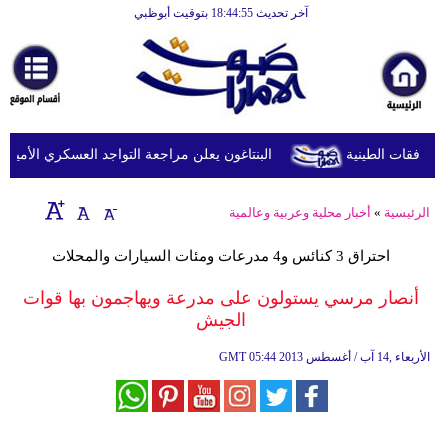
آخر تحديث 18:44:55 بتوقيت أبوظبي
الرئيسية
أخبارعاجلة
رياضة
ثقافة
البنتاغون يعلن مراجعة التواجد العسكري الأميركي ف
إقتصاد
الرئيسية
»
أخبار محلية وعربية وعالمية
فن
احتراق 3 كنائس و4 مدرعات ومئات السيارات والمحلات
وموسيقى
أنصار مرسي يستولون على مدرعة ويهاجمون بها قوات
أزياء
الجيش
صحة
05:44 2013 الأربعاء ,14 آب / أغسطس
GMT
وتغذية
سياحة