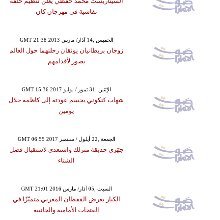
السيناريست محمد حفظي يُعلن تنظيم حلقة
نقاشية في مهرجان كان
GMT 21:38 2013 الخميس ,14 آذار/ مارس
زوجان بريطانيان يوثقان رحلتهما حول العالم
بصور لأقدامهم
GMT 15:36 2017 الإثنين ,31 تموز / يوليو
شهاب كنكوني يحسم عودته إلى كاظمة خلال
يومين
GMT 06:55 2017 الجمعة ,22 أيلول / سبتمبر
جهّزي حديقة منزلك واستعدي لاستقبال فصل
الشتاء
GMT 21:01 2016 السبت ,05 آذار/ مارس
الكبار يعرض القفطان المغربي متميّزًا في
الفتحات الأمامية والجانبية