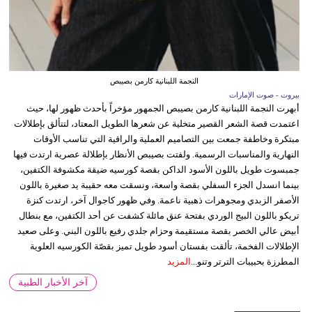
النجمة اللبنانية كارمن بصيبص
بيروت - صوت الإمارات
أبهرت النجمة اللبنانية كارمن بصيبص الجمهور مؤخراً بأحدث ظهور لها، حيث
اعتمدت قصة الشعر القصير متخلية عن شعرها الطويل المعتاد، لتتألق بإطلالات
مبتكرة وخاطفة جمعت بين التصاميم العملية والراقية التي تناسب الأوقات
النهارية والمناسبات الرسمية. ولفتت بصيبص الأنظار بإطلالة عصرية ارتدت فيها
جمبسوت طويل باللون الأسود الداكن بقصة كورسيه ضيقة مكشوفة الكتفين،
بينما انسدل الجزء السفلي بقصة واسعة، ونسقت معه حقيبة يد صغيرة باللون
الأصفر الزبدي ومجوهرات ذهبية ناعمة. وفي ظهور كاجوال آخر، ارتدت كنزة
تريكو باللون البيج الوردي بفتحة عنق مائلة كشفت عن أحد الكتفين، مع بنطال
أبيض عالي الخصر بقصة مستقيمة وحزام جلدي رفيع باللون البني. وعلى صعيد
الإطلالات الفخمة، تألقت بفستان أسود طويل تميز بقصّة الكورسيه العلوية
المطرزة بحبيبات الترتر وتنو...
المزيد
آخر الأخبار الطبية