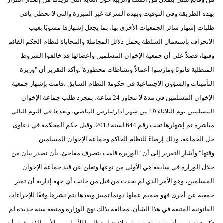
بهذه الطريقة وفي التوقيت وبهذه السرعة غير المبررة والتي لا تحظى باقي
طلبات إشهار سائر الجمعيات الأخرى بها، بما يجعل إشهارها مشوبًا بعيب
الانحراف باستعمال السلطة يحمل دلائل المجاملة والمحاباة لنظام الحكم القائم
وقتها، فضلاً على أن جمعية الإخوان المسلمين وأعضائها قد خالفوا الشروط
المتطلبة قانونًا ومارسوا أعمالاً ونشاطات محظورة".وأكد التقرير أن "وزيرة
التأمينات والشؤون الاجتماعية في حكومة النظام السابق ،قامت بإشهار جمعية
الإخوان المسلمين في مدة لا تتجاوز 24 ساعة، بمجرد طلب جماعة الإخوان
المسلمين يوم الثلاثاء 19 من شهر آذار/مارس الماضي، وبعدها في اليوم التالي
مباشرة تم إشهارها تحت رقم 644 لسنة 2013، وقبل حكم المحكمة في دعاوى
حل الجماعة، وذلك إرضاءً للنظام الحاكم وجماعة الإخوان المسلمين
وقتها".وأشار التقرير إلى أن "الوزيرة قامت بتصرف مفاجئ، بأن تصدر بيان من
خلال الوزارة في سابقة هي الأولى من نوعها وتعلن عن قيد جماعة الإخوان
المسلمين، وهو الأمر الذي لم يحدث من قبل من جانب أي جهة إدارية أن تميز
جمعية عن أخرى فهو صميم عملها دونما تمييز وبعدها يتم نشرها وفقًا للإجراءات
القانونية المتبعة في هذا الشأن، مخالفة بذلك نهج الوزارة ومتبعة سنة جديدة لم
تكن تحدث مع أي جمعية تقوم بقيد لائحتها ونظامها الأساسي، الأمر الذي يثبت أن