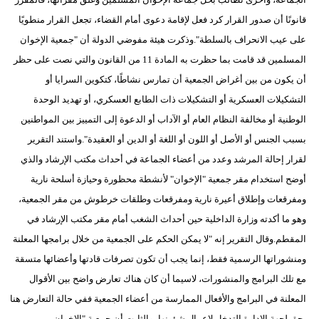
قانونًا أن صدور القرار كرد فعل لإقامة دعوى أمام القضاء، تجعل القرار منطويًا
على عيب الانحراف بالسلطة".وذكرت هيئة مفوضي الدولة أن "جمعية الإخوان
المسلمين قد قامت بما حظرت به المادة 11 من القانون والتي نصت على حظر
أن يكون من بين أغراض الجمعية أن تمارس نشاطًا، كتكوين السرايا أو
التشكيلات العسكرية أو التشكيلات ذات الطابع العسكري، أو تهديد الوحدة
الوطنية أو مخالفة النظام العام أو الآداب أو الدعوة إلى التمييز بين المواطنين
بسبب الجنس أو الأصل أو اللون أو اللغة أو الدين أو العقيدة".واستند التقرير
لقرار إحالة المرشد وعدد من أعضاء الجماعة في أحداث مكتب الإرشاد والذي
أوضح استخدام مقر جمعية "الإخوان" لأنشطة محظورة وحيازة أسلحة نارية
ومفرقعات وإطلاق أعيرة نارية ومفرقعات وطلقات خرطوش من مقر الجمعية،
وهو ما أكدته وزارة الداخلية حين أحداث الشغب أمام مقر مكتب الإرشاد في
المقطم.وقال التقرير إنه "لا يمكن الحكم على الجمعية من خلال برامجها المعلنة
ومنشوراتها الرسمية فقط، إنما يجب أن تكون تصرفات قادتها وأعضائها متسقة
مع تلك البرامج والمنشورات، لاسيما أن كان هناك تعارض واضح بين الأقوال
المعلنة في البرامج والأفعال الممارسة من أعضاء الجمعية ففي حالة التعارض هنا
يحق لجهة الإدارة التدخل لإعمال شؤونها، والثابت أن جمعية "الإخوان