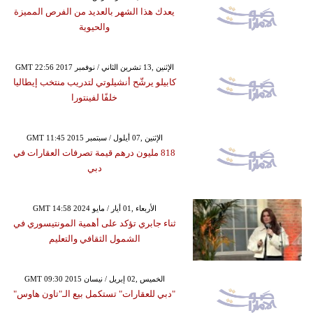
يعدك هذا الشهر بالعديد من الفرص المميزة
والحيوية
GMT 22:56 2017 الإثنين ,13 تشرين الثاني / نوفمبر
كابيلو يرشّح أنشيلوتي لتدريب منتخب إيطاليا
خلفًا لفينتورا
GMT 11:45 2015 الإثنين ,07 أيلول / سبتمبر
818 مليون درهم قيمة تصرفات العقارات في
دبي
GMT 14:58 2024 الأربعاء ,01 أيار / مايو
ثناء جابري تؤكد على أهمية المونتيسوري في
الشمول الثقافي والتعليم
GMT 09:30 2015 الخميس ,02 إبريل / نيسان
"دبي للعقارات" تستكمل بيع الـ"تاون هاوس"