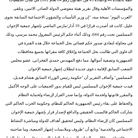
مدوَّنات
والمؤسسات الأهلية.وقال تقرير هيئة مفوضي الدولة الصادر، الاثنين، وتلقى
"العرب اليوم" نسخة منه، "إن وزير التأمينات والشؤون الاجتماعية السابقة نجوى
أبراج
خليل، كانت قد أصدرت قرارًا في 19 آذار/مارس الماضي بإشهار جمعية الإخوان
فيديو
المسلمين تحت رقم 644، وذلك أثناء حكم الرئيس المعزول محمد مرسي، وذلك
في محاولة لتفادي صدور حكم قضائي بحل الجماعة خلال هذه الفترة في
سيارات
الدعاوى التي طالبت بحل الجماعة وإغلاق كافة مقراتها بجميع محافظات
الجمهورية وتصفية أموالها، مما دفع المهندس حمدي الفخراني، عضو مجلس
الشعب السابق لإقامة دعوى جديدة لبطلان إشهار جمعية الإخوان
المسلمين".وأضاف التقرير أن "حكومة رئيس الوزراء السابق هشام قنديل،
قيدت جمعية الإخوان المسلمين ليس للقيام بدور الجمعيات على الوجه الأكمل
والمقرر قانونها ولخدمة الدولة، وإنما صدر القرار لإرضاء ولحماية النظام
والحفاظ على بقاء رئيس الجمهورية الحاكم للنظام، وحكومة الحزب الحاكم التي
شاركت الحاكم فالسبب الحقيقي والدافع لإصدار قرار بإشهار جمعية الإخوان
المسلمين كان لإرضاء النظام، وليس لتحقيق أهداف للدولة ومباشرة النشاط
الاجتماعي والخدمية".وتابع أن "ظروف وملابسات إشهار الجمعية، وما صاحبته
من وقائع تلقي بظلال من الشك والريبة حول الغاية التي تريدها من إصدار القرار