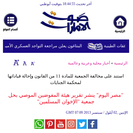
آخر تحديث 18:44:55 بتوقيت أبوظبي
الرئيسية
أخبارعاجلة
رياضة
ثقافة
البنتاغون يعلن مراجعة التواجد العسكري الأميركي في
إقتصاد
الرئيسية
»
أخبار محلية وعربية وعالمية
فن
استند على مخالفة الجمعية للمادة 11 من القانون وإحالة قياداتها
وموسيقى
لمحكمة الجنايات
أزياء
"مصر اليوم" ينشر تقرير هيئة المفوضين الموصي بحل
جمعية "الإخوان المسلمين"
صحة
07:09 2013 الإثنين ,02 أيلول / سبتمبر
GMT
وتغذية
سياحة