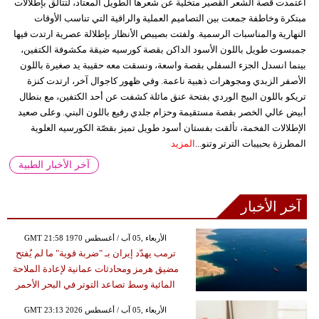
اعتمدت قصة الشعر القصير متخلية عن شعرها الطويل المعتاد، لتتألق بإطلالات
مبتكرة وخاطفة جمعت بين التصاميم العملية والراقية التي تناسب الأوقات
النهارية والمناسبات الرسمية. ولفتت بصيبص الأنظار بإطلالة عصرية ارتدت فيها
جمبسوت طويل باللون الأسود الداكن بقصة كورسيه ضيقة مكشوفة الكتفين،
بينما انسدل الجزء السفلي بقصة واسعة، ونسقت معه حقيبة يد صغيرة باللون
الأصفر الزبدي ومجوهرات ذهبية ناعمة. وفي ظهور كاجوال آخر، ارتدت كنزة
تريكو باللون البيج الوردي بفتحة عنق مائلة كشفت عن أحد الكتفين، مع بنطال
أبيض عالي الخصر بقصة مستقيمة وحزام جلدي رفيع باللون البني. وعلى صعيد
الإطلالات الفخمة، تألقت بفستان أسود طويل تميز بقصّة الكورسيه العلوية
المطرزة بحبيبات الترتر وتنو...
المزيد
آخر الأخبار الطبية
آخر الأخبار
GMT 21:58 1970 الأربعاء ,05 آب / أغسطس
ترمب يهدّد إيران بـ "ضربة قوية" ما لم يُفتح
مضيق هرمز ومحادثات عمانية لإعادة الملاحة
المائية وسط تصاعد التوتر في البحر الأحمر
GMT 23:13 2026 الأربعاء ,05 آب / أغسطس