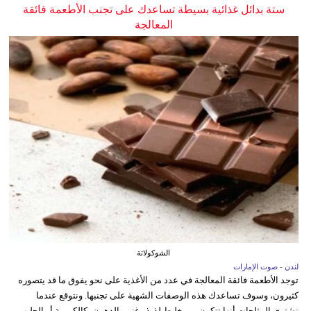
ستة بدائل غذائية بسيطة تساعدك على تجنب الأطعمة فائقة
المعالجة
الشوكولاتة
لندن - صوت الإمارات
توجد الأطعمة فائقة المعالجة في عدد من الأغذية على نحو يفوق ما قد يتصوره
كثيرون، وسوف تساعدك هذه الوصفات الشهية على تجنبها. ونتوقع عندما
نشتري المثلجات أنها تتكون من خليط لذيذ وغني بالدهون، كالكريمة أو الحليب،