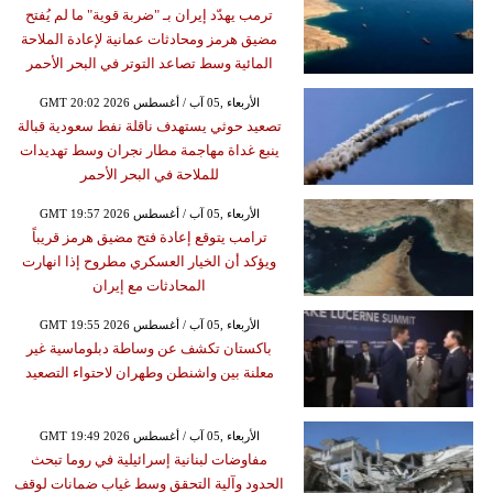
ترمب يهدّد إيران بـ "ضربة قوية" ما لم يُفتح
مضيق هرمز ومحادثات عمانية لإعادة الملاحة
المائية وسط تصاعد التوتر في البحر الأحمر
GMT 20:02 2026 الأربعاء ,05 آب / أغسطس
تصعيد حوثي يستهدف ناقلة نفط سعودية قبالة
ينبع غداة مهاجمة مطار نجران وسط تهديدات
للملاحة في البحر الأحمر
GMT 19:57 2026 الأربعاء ,05 آب / أغسطس
ترامب يتوقع إعادة فتح مضيق هرمز قريباً
ويؤكد أن الخيار العسكري مطروح إذا انهارت
المحادثات مع إيران
GMT 19:55 2026 الأربعاء ,05 آب / أغسطس
باكستان تكشف عن وساطة دبلوماسية غير
معلنة بين واشنطن وطهران لاحتواء التصعيد
GMT 19:49 2026 الأربعاء ,05 آب / أغسطس
مفاوضات لبنانية إسرائيلية في روما تبحث
الحدود وآلية التحقق وسط غياب ضمانات لوقف