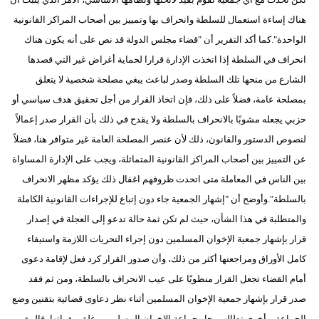
هناك إساءة استعمال للسلطة وانحراف بها وتمييز بين أصحاب المراكز القانونية
الواحدة".كما أكد التقرير أن "قضاء مجلس الدولة قد نص على أنه يكون هناك
انحراف في السلطة إذا اتخذت الإدارة قرارا لحماية أغراض غير التي قصدها
الشارع من منحها تلك السلطة وصدر لباعث يبغي مصلحة شخصية لا يتعلق
بمصلحة عامة، فضلاً على ذلك، فإن اتخاذ القرار من أجل تحقيق هدف سياسي أو
حزبي يجعله مشوبًا بالانحراف بالسلطة ولا يقدح في ذلك بأن القرار صدر إعمالاً
لنصوص الدستور والقانون، ذلك لأن عنصر المصلحة العامة غير متوافر هنا، فضلاً
عن التمييز بين أصحاب المراكز القانونية المتماثلة، ويجب على الإدارة المساواة
بين الناس في المعاملة متى اتحدت ظروفهم اغفال ذلك يؤكد مظهر الانحراف
بالسلطة".وأوضح أن "إشهار الجمعية جاء دون إتباع للإجراءات القانونية الكاملة
والمتطلبة في هذا الشأن، حيث لم تكن ثمة حالة تدعو إلى العجلة في إصدار
قرار بإشهار جمعية الإخوان المسلمين دون إجراء التحريات اللازمة واستيفاء
كامل الأوراق ومراجعتها أكثر من ذلك، وأن صدور القرار كرد فعل لإقامة دعوى
أمام القضاء تجعل القرار منطويًا على عيب الانحراف بالسلطة، ومن ثم فقد
صدر قرار بإشهار جمعية الإخوان المسلمين أثناء نظر دعاوى قضائية بتقنين وضع
الجماعة، وأخرى تطالب بحل جماعة الإخوان المسلمين وغلق مقراتها، فالمقرر