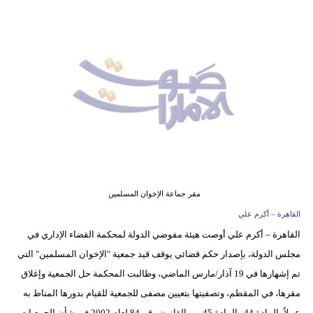
وسفر
ديكور
أخبار
إعلام
تعليم
مرأة
أزياء
مقر جماعة الإخوان المسلمين
إسلامية
القاهرة – أكرم علي
القاهرة – أكرم علي أوصت هيئة مفوضي الدولة لمحكمة القضاء الإداري في
علوم
مجلس الدولة، بإصدار حكم قضائي يوقف قيد جمعية "الإخوان المسلمين" التي
وتكنولوجيا
تم إشهارها في 19 آذار/مارس الماضي، وطالبت المحكمة حل الجمعية وإغلاق
بيئة
مقرها، في المقطم، وتصفيتها بتعيين مصفى للجمعية للقيام بدورها المناط به
عملاً بالمادة 44 والمادة 45 من القانون رقم 84 لعام 2002 في شأن الجمعيات