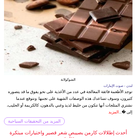
الشوكولاتة
لندن - صوت الإمارات
توجد الأطعمة فائقة المعالجة في عدد من الأغذية على نحو يفوق ما قد يتصوره
كثيرون، وسوف تساعدك هذه الوصفات الشهية على تجنبها. ونتوقع عندما
نشتري المثلجات أنها تتكون من خليط لذيذ وغني بالدهون، كالكريمة أو الحليب،
إلى �...
المزيد
المزيد من التحقيقات السياحية
أحدث إطلالات كارمن بصيبص شعر قصير واختيارات مبتكرة