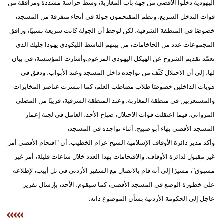
اليهودية دخلوا الأقصى من جهة باب المغاربة، وسط حراسة مشددة ومرافقة من
مدوَّنات
قوات التدخل السريع، ونظم المقتحمون جولة في أنحاء متفرقة من المسجد،
أبراج
خصوصًا في المنطقة الشرقية، لكن لوحظ أن الجولة كانت سريعة نسبيًا، ورافق
المجموعات عدد من الحاخامات، من بينهم الناشط الليكودي يهودا جليك الذي
فيديو
تعمّد تقديم الشروح عن الهيكل اليهودي المزعوم.وأشارت المؤسسة، في بيان
سيارات
لها، إلى أن الاحتلال كثّف من تواجده داخل المسجد وعند الأبواب، ودقق في
هويات الداخلين خصوصًا طلاب مصاطب العلم، كما انتشرت عناصر المخابرات
والمستعربين في منطقة المغاربة، وعند المنطقة الشرقية، قريبًا من المصلى
المرواني، فيما اعتقلت قوات الاحتلال، صباح الأحد، العامل في لجنة إعمار
المسجد الأقصى بهاء أبو صبيح، أثناء تواجده في المسجد،
وأكد مدير دائرة الأوقاف الإسلامية الشيخ عزام الخطيب، أن "اقتحام الأقصى أمر
غير مقبول لدائرة الأوقاف، والاقتحامات بهذا العدد خلال ساعات قليلة، أمر غير
مسبوق"، مشيرًا إلى أنه قام بالاتصال مع السفير الأردني في تل أبيب، لإطلاعه
على خطورة الوضع في المسجد الأقصى، كما سيقوم، الأحد، بإرسال تقرير
عاجل إلى الحكومة الأردنية بشأن الموضوع ذاته.