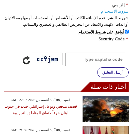
*
إلزامي
شروط الاستخدام
شروط النشر:
عدم الإساءة للكاتب أو للأشخاص أو للمقدسات أو مهاجمة الأديان
أو الذات الالهية. والابتعاد عن التحريض الطائفي والعنصري والشتائم.
اُوافق على شروط الأستخدام
Security Code
*
أرسل التعليق
أخبار ذات صلة
GMT 22:07 2026 السبت ,08 آب / أغسطس
قصف مدفعي وتوغل إسرائيلي جديد في جنوب
لبنان خرقاً لاتفاق المناطق التجريبية
GMT 21:36 2026 السبت ,08 آب / أغسطس