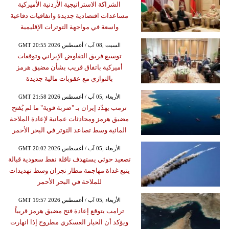
الشراكة الاستراتيجية الأردنية الأميركية
مساعدات اقتصادية جديدة واتفاقيات دفاعية
واسعة في مواجهة التوترات الإقليمية
GMT 20:55 2026 السبت ,08 آب / أغسطس
توسيع فريق التفاوض الإيراني وتوقعات
أميركية باتفاق قريب بشأن مضيق هرمز
بالتوازي مع عقوبات مالية جديدة
GMT 21:58 2026 الأربعاء ,05 آب / أغسطس
ترمب يهدّد إيران بـ "ضربة قوية" ما لم يُفتح
مضيق هرمز ومحادثات عمانية لإعادة الملاحة
المائية وسط تصاعد التوتر في البحر الأحمر
GMT 20:02 2026 الأربعاء ,05 آب / أغسطس
تصعيد حوثي يستهدف ناقلة نفط سعودية قبالة
ينبع غداة مهاجمة مطار نجران وسط تهديدات
للملاحة في البحر الأحمر
GMT 19:57 2026 الأربعاء ,05 آب / أغسطس
ترامب يتوقع إعادة فتح مضيق هرمز قريباً
ويؤكد أن الخيار العسكري مطروح إذا انهارت