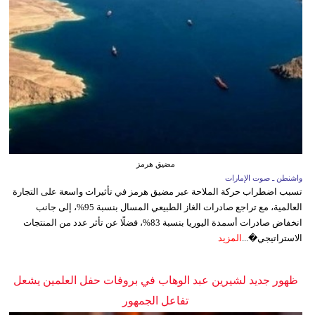
مضيق هرمز
واشنطن ـ صوت الإمارات
تسبب اضطراب حركة الملاحة عبر مضيق هرمز في تأثيرات واسعة على التجارة
العالمية، مع تراجع صادرات الغاز الطبيعي المسال بنسبة 95%، إلى جانب
انخفاض صادرات أسمدة اليوريا بنسبة 83%، فضلًا عن تأثر عدد من المنتجات
الاستراتيجي�...
المزيد
ظهور جديد لشيرين عبد الوهاب في بروفات حفل العلمين يشعل
تفاعل الجمهور