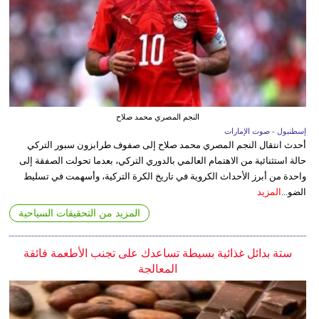
النجم المصري محمد صلاح
إسطنبول - صوت الإمارات
أحدث انتقال النجم المصري محمد صلاح إلى صفوف طرابزون سبور التركي
حالة استثنائية من الاهتمام العالمي بالدوري التركي، بعدما تحولت الصفقة إلى
واحدة من أبرز الأحداث الكروية في تاريخ الكرة التركية، وأسهمت في تسليط
الضو...
المزيد
المزيد من التحقيقات السياحية
ستة بدائل غذائية بسيطة تساعدك على تجنب الأطعمة فائقة
المعالجة