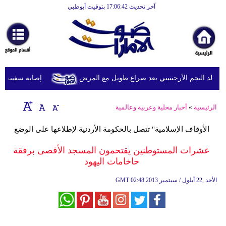
آخر تحديث 17:06:42 بتوقيت أبوظبي
الرئيسية
أخبارعاجلة
رياضة
ثقافة
د النجم الأرجنتيني بعد صراع طويل مع المرض
إصابة سفينة شحن
إقتصاد
الرئيسية
»
أخبار محلية وعربية وعالمية
فن
الأوقاف الإسلامية" تتصل بالحكومة الأردنية لإطلاعها على الوضع
وموسيقى
عشرات المستوطنين يقتحمون المسجد الأقصى برفقة
أزياء
حاخامات اليهود
صحة
02:48 2013 الأحد ,22 أيلول / سبتمبر
GMT
وتغذية
سياحة