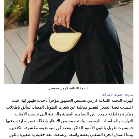
النجمة اللبنانية كارمن بصيبص
بيروت - صوت الإمارات
أبهرت النجمة اللبنانية كارمن بصيبص الجمهور مؤخراً بأحدث ظهور لها، حيث
اعتمدت قصة الشعر القصير متخلية عن شعرها الطويل المعتاد، لتتألق بإطلالات
مبتكرة وخاطفة جمعت بين التصاميم العملية والراقية التي تناسب الأوقات
النهارية والمناسبات الرسمية. ولفتت بصيبص الأنظار بإطلالة عصرية ارتدت فيها
جمبسوت طويل باللون الأسود الداكن بقصة كورسيه ضيقة مكشوفة الكتفين،
بينما انسدل الجزء السفلي بقصة واسعة، ونسقت معه حقيبة يد صغيرة باللون