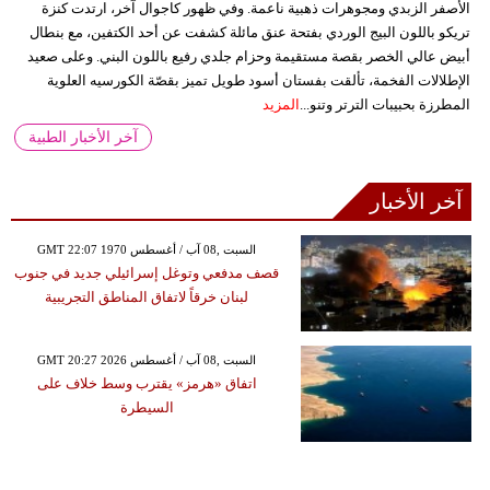
الأصفر الزبدي ومجوهرات ذهبية ناعمة. وفي ظهور كاجوال آخر، ارتدت كنزة
تريكو باللون البيج الوردي بفتحة عنق مائلة كشفت عن أحد الكتفين، مع بنطال
أبيض عالي الخصر بقصة مستقيمة وحزام جلدي رفيع باللون البني. وعلى صعيد
الإطلالات الفخمة، تألقت بفستان أسود طويل تميز بقصّة الكورسيه العلوية
المطرزة بحبيبات الترتر وتنو...
المزيد
آخر الأخبار الطبية
آخر الأخبار
GMT 22:07 1970 السبت ,08 آب / أغسطس
قصف مدفعي وتوغل إسرائيلي جديد في جنوب
لبنان خرقاً لاتفاق المناطق التجريبية
GMT 20:27 2026 السبت ,08 آب / أغسطس
اتفاق «هرمز» يقترب وسط خلاف على
السيطرة