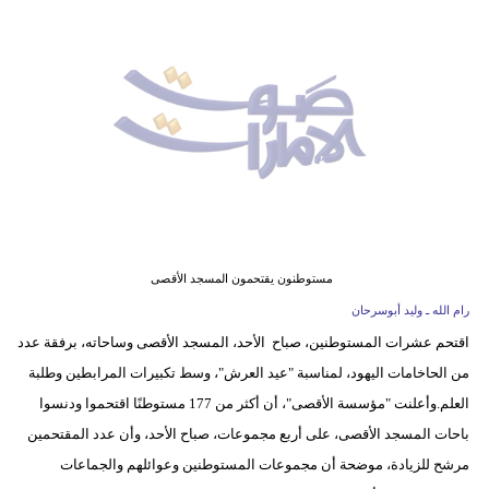
وسفر
ديكور
أخبار
إعلام
تعليم
مرأة
مستوطنون يقتحمون المسجد الأقصى
أزياء
رام الله ـ وليد أبوسرحان
إسلامية
اقتحم عشرات المستوطنين، صباح الأحد، المسجد الأقصى وساحاته، برفقة عدد
من الحاخامات اليهود، لمناسبة "عيد العرش"، وسط تكبيرات المرابطين وطلبة
علوم
العلم.وأعلنت "مؤسسة الأقصى"، أن أكثر من 177 مستوطنًا اقتحموا ودنسوا
وتكنولوجيا
باحات المسجد الأقصى، على أربع مجموعات، صباح الأحد، وأن عدد المقتحمين
بيئة
مرشح للزيادة، موضحة أن مجموعات المستوطنين وعوائلهم والجماعات