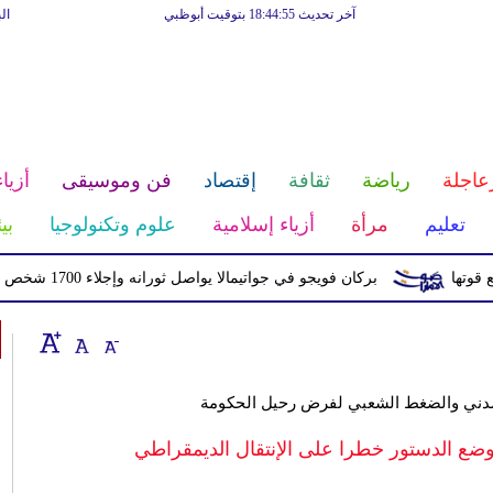
آخر تحديث 18:44:55 بتوقيت أبوظبي
ال
عاجلة
رياضة
ثقافة
إقتصاد
فن وموسيقى
أزياء
تعليم
مرأة
أزياء إسلامية
علوم وتكنولوجيا
بي
بركان فويجو في جواتيمالا يواصل ثورانه وإجلاء 1700 شخص بسبب الرماد والتدفقات الطينية
لمدني والضغط الشعبي لفرض رحيل الحكومة
وضع الدستور خطرا على الإنتقال الديمقراطي