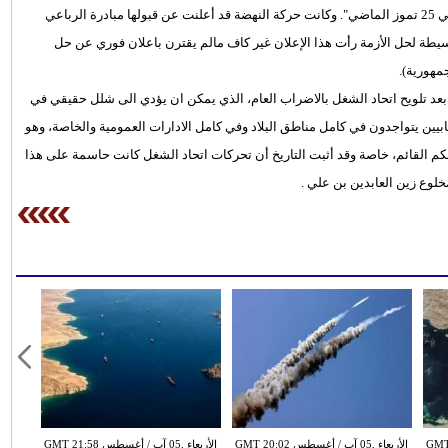
منذ اغتيال المعارض محمد البراهمي في 25 تموز الماضي". وكانت حركة النهضة قد أعلنت عن قبولها مبادرة الرباعي
سيطة لحل الأزمة رأت هذا الإعلان غير كاف مالم يقترن باعلان فوري عن حل
مهورية).
د تلويح اتحاد الشغل بالاضراب العام، الذي يمكن ان يؤدي الى شلل حقيقي في
حاد الشغل يضم أكثرمن 800 الف عضو من نقابيين يتواجدون في كامل مناطق البلاد وفي كامل الادارات العمومية والخاصة، وهو
كم القائم، خاصة وقد أثبت التاريخ أن تحركات اتحاد الشغل كانت حاسمة على هذا
لوع زين العابدين بن علي .
طس GMT 19:57
الأربعاء ,05 آب / أغسطس GMT 20:02
الأربعاء ,05 آب / أغسطس GMT 21:58