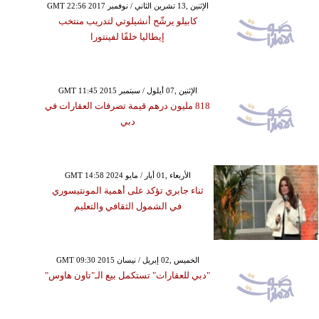
GMT 22:56 2017 الإثنين ,13 تشرين الثاني / نوفمبر
كابيلو يرشّح أنشيلوتي لتدريب منتخب
إيطاليا خلفًا لفينتورا
GMT 11:45 2015 الإثنين ,07 أيلول / سبتمبر
818 مليون درهم قيمة تصرفات العقارات في
دبي
GMT 14:58 2024 الأربعاء ,01 أيار / مايو
ثناء جابري تؤكد على أهمية المونتيسوري
في الشمول الثقافي والتعليم
GMT 09:30 2015 الخميس ,02 إبريل / نيسان
"دبي للعقارات" تستكمل بيع الـ"تاون هاوس"