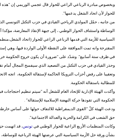
وبخصوص مبادرة الرباعي الراعي للحوار قال عجمي الوريمي إن "هذه الم
للحوار لأن اتحاد الشغل يدعمها".
من جانبه ، حمّل المولدي الرياحي القيادي في حزب التكتل التونسي
الوساطة واستئناف الحوار الوطني ، إلى جبهة الإنقاذ المعارضة، مؤكدا أ
السياسية للأزمة التي قدمها الرباعي الراعي للحوار (اتحاد الشغل،منط
المقترحة وانه تمت الموافقة على النقطة الأولى الواردة فيها، وهي إست
في ظرف ستة أسابيع". وشدّد على "ضرورة أن يكون خروج الحكومة خروج
وحذر القيادي في حزب التكتل من التصعيد الذي سيفسح المجال أمام تقدم 
وتعقيبا على رفض أحزاب الترويكا الحاكمة لإستقالة الحكومة، اتجه الات
للمطالبة باستقالة الحكومة.
وأكدت الهيئة الإدارية للإتحاد العام للشغل أنه "سيتم تنظيم احتجاجات
الحكومة التي تقودها حركة النهضة الإسلامية للإستقالة" .
ودعت الهيئة كلّ "القوى الديمقراطية للالتفاف حولها على أساس خارطة ا
حق الشعب في الكرامة والحرية والعدالة الاجتماعية".
وكانت المنظمات الأربع الراعية للحوار الوطني في
تونس
، قد اتهمت حز
بشأن ورقة حل الأزمة السياسية التي عرضتها الهيئة الرباعية للوساطة، م