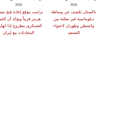
2026
2026
20
ة إسرائيلية في
باكستان تكشف عن وساطة
ترامب يتوقع إعادة فتح مض
د وآلية التحقق
دبلوماسية غير معلنة بين
هرمز قريباً ويؤكد أن الخيا
مانات لوقف
واشنطن وطهران لاحتواء
العسكري مطروح إذا انها
النار
التصعيد
المحادثات مع إيران