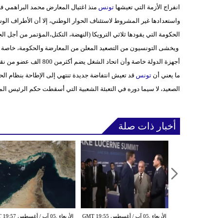
انفراج الأزمة التي تعيشها
تونس
واستعدادها غير المشروط لاستئناف الحوار الوطني، إلا أن الأطراف الو
الحكومة التي يقودها ثلاثي الترويكا (النهضة، التكتل،المؤتمر من أجل الج
ويخشى التونسيون من التصعيد المعلن من المعارضة والحكومة، خاصة بع
أجهزة الدولة خاصة وأن ات
ما يعني أن
تونس
قد تعيش انتفاضة جديدة تنتهي إلى الإطاحة بنظام الح
الصعيد، لا سيما دوره في التعبئة الشعبية التي أسقطت حكم الرئيس المخ
أخبار ذات صلة
الأربعاء ,05 آب / أغسطس GMT 19:49
الأربعاء ,05 آب / أغسطس GMT 19:55
الأربعاء ,05 آب / أغس