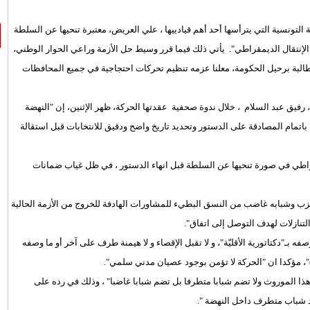
 التونسية التي يترأسها أحد أهم قيادييها ، علي العريض، معتبرة تنحيها عن السلطة
لإنتقال الديمقراطي". يأتي ذلك فيما قرر وسيط حل الأزمة وراعي الحوار الوطني،
مطالبة برحيل الحكومة، معلنا عزمه تنظيم تحركات احتجاجية في جميع المحافظات
، رفيق عبد السلام ، خلال ندوة صحفية عقدتها الحركة، ظهر الإثنين، إن "النهضة
اتمام المصادقة على الدستور وتحديد تاريخ واضح ودقيق للانتخابات قبل استقالة
قراطي في صورة تنحيها عن السلطة قبل انهاء الدستور ، في ظل غياب ضمانات
لحزب وشبابه غاضب من النسق البطيء للمشاورات الهادفة للخروج من الأزمة الحالية
تنازلات لهدف التوصل إلى اتفاق".
 بـ"دكتاتورية الأقليّة"، و لا تقبل الإقصاء و لا هيمنة طرف على آخر أو ما وصفه
)"، مؤكدا ان "الحركة لا تؤمن بوجود عصيان مدني سلمي".
ا الموروث ولا تضم شبابا متطرفا بل تضم شبابا غاضبا" ، وذلك في رده على
ود شباب متطرف داخل النهضة ".