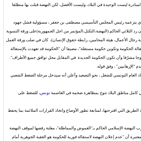
بادرة ليست الوحيدة في البلاد، وليست الأفضل، لكن النهضة قبلت بها منطلقا
 الذي يتزعمه رئيس المجلس التأسيسي مصطفى بن جعفر ، مسؤولية فشل جهود
ن رد الثلاثي الحاكم (النهضة،التكتل،المؤتمر من اجل الجمهورية)على ورقة التسوية
مة رجال الأعمال، هيئة المحامين، رابطة حقوق الإنسان)، كان في صلب ورقة العمل
قالة الحكومة وتكوين حكومة مستقلة"، مضيفا أن "الحكومة قد تعهدت بالإستقالة
ا مشرّفا وأن تكون الحكومة الجديدة في المقابل محل توافق جميع الأطراف".
"الإرهابيين" ، وفق قوله.
حاد العام التونسي للشغل ، نحو التصعيد وأعلن أنه سيدخل مرحلة الضغط الشعبي
 في كامل مناطق البلاد تتوج بمظاهرة ضخمة في العاصمة
تونس
، للضغط على
لطريق التي اقترحتها، لمتابعة تطور الأوضاع واتخاذ القرارات الملائمة بما يحفظ
ب النهضة الإسلامي الحاكم بـ"الغموض والمماطلة"، معلنة رفضها لموقف النهضة
عتبرة أن "عدم إعلان النهضة لاستقالة فورية للحكومة هو العقبة الجوهرية أمام