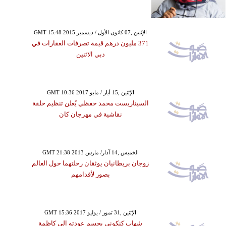
GMT 15:48 2015 الإثنين ,07 كانون الأول / ديسمبر
371 مليون درهم قيمة تصرفات العقارات في
دبي الاثنين
GMT 10:36 2017 الإثنين ,15 أيار / مايو
السيناريست محمد حفظي يُعلن تنظيم حلقة
نقاشية في مهرجان كان
GMT 21:38 2013 الخميس ,14 آذار/ مارس
زوجان بريطانيان يوثقان رحلتهما حول العالم
بصور لأقدامهم
GMT 15:36 2017 الإثنين ,31 تموز / يوليو
شهاب كنكوني يحسم عودته إلى كاظمة