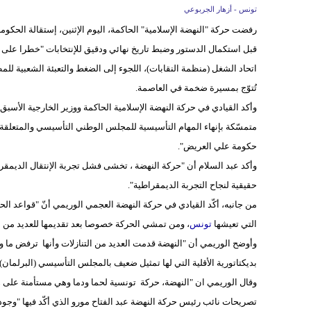
تونس - أزهار الجربوعي
رفضت حركة "النهضة الإسلامية" الحاكمة، اليوم الإثنين، إستقالة الحكومة
قبل استكمال الدستور وضبط تاريخ نهائي ودقيق للإنتخابات "خطرا على ا
اتحاد الشغل (منظمة النقابات)، اللجوء إلى الضغط والتعبئة الشعبية لل
تُتوّج بمسيرة ضخمة في العاصمة.
وأكد القيادي في حركة النهضة الإسلامية الحاكمة ووزير الخارجية الأسبق
متمسّكة بإنهاء المهام التأسيسية للمجلس الوطني التأسيسي والمتعلقة ب
حكومة علي العريض".
وأكد عبد السلام أن "حركة النهضة ، تخشى فشل تجربة الإنتقال الديم
حقيقية لنجاح التجربة الديمقراطية".
من جانبه، أكّد القيادي في حركة النهضة العجمي الوريمي أنّ "قواعد ا
التي تعيشها
تونس
، ومن تمشي الحركة خصوصا بعد تقديمها للعديد من ال
وأوضح الوريمي أن "النهضة قدمت العديد من التنازلات وأنها ترفض ما وصفه
بديكتاتورية الأقلية التي لها تمثيل ضعيف بالمجلس التأسيسي (البرلمان
وقال الوريمي ان "النهضة، حركة تونسية لحما ودما وهي مستأمنة على هذ
تصريحات نائب رئيس حركة النهضة عبد الفتاح مورو الذي أكّد فيها "وج