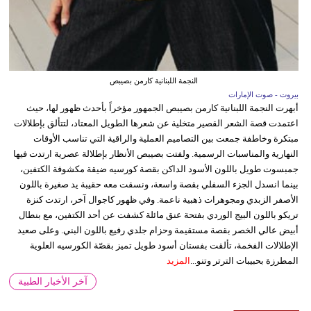
النجمة اللبنانية كارمن بصيبص
بيروت - صوت الإمارات
أبهرت النجمة اللبنانية كارمن بصيبص الجمهور مؤخراً بأحدث ظهور لها، حيث
اعتمدت قصة الشعر القصير متخلية عن شعرها الطويل المعتاد، لتتألق بإطلالات
مبتكرة وخاطفة جمعت بين التصاميم العملية والراقية التي تناسب الأوقات
النهارية والمناسبات الرسمية. ولفتت بصيبص الأنظار بإطلالة عصرية ارتدت فيها
جمبسوت طويل باللون الأسود الداكن بقصة كورسيه ضيقة مكشوفة الكتفين،
بينما انسدل الجزء السفلي بقصة واسعة، ونسقت معه حقيبة يد صغيرة باللون
الأصفر الزبدي ومجوهرات ذهبية ناعمة. وفي ظهور كاجوال آخر، ارتدت كنزة
تريكو باللون البيج الوردي بفتحة عنق مائلة كشفت عن أحد الكتفين، مع بنطال
أبيض عالي الخصر بقصة مستقيمة وحزام جلدي رفيع باللون البني. وعلى صعيد
الإطلالات الفخمة، تألقت بفستان أسود طويل تميز بقصّة الكورسيه العلوية
المطرزة بحبيبات الترتر وتنو...
المزيد
آخر الأخبار الطبية