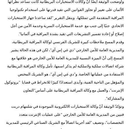
وأوضحت الوثيقة أيضًا أنّ وكالات الاستخبارات البريطانية كانت تساعد نظرائها
الألمان على تغيير أو تجاوز القوانين التي تقيد قدرتها على استخدام تكنولوجيا
المراقبة المتقدمة التي تمتلكها، وينقل التقرير "لقد ساعدنا جهاز الاستخبارات
الاتحادي جنبًا إلى جنب مع خدمة الاستخبارات السرية وخدمة الأمن من أجل
إصلاح أو إعادة تفسير التشريعات التي تقيد بشدة المراقبة في ألمانيا".
وقدم المسح ملاحظات كبيرة للشريك الفرنسي لوكالة المراقبة البريطانية،
والمديرية العامة للأمن الخارجي "دي غي إس آي"، لكن في هذه الحالة يشير
المسح إلى أنّ الميزة النسبية للمديرية العامة للأمن الخارجي هو علاقتها مع
شركة اتصالات سلكية ولاسلكية لم يذكر اسمها، تأمل وكالة المراقبة البريطانية
الاستفادة من عملياتها الخاصة. و"دي غي إس آي"، هو الشريك المختص
والمؤهل من الناحية الفنية، وأبدى استعدادًا كبيرًا للانخراط في قضايا "بروتوكول
الإنترنت"، والعمل مع وكالة المراقبة البريطانية على أساس"التعاون
والمشاركة".
وتؤكدّ الوثيقة أنّ وكالة الاستخبارات الالكترونية الموجودة في شلتنهام دربت
فنيين من المديرية العامة للأمن الخارجي "على عمليات الإنترنت متعدد
التخصصات"، وتضيف "لقد أجرينا اتصالاً مع الشريك الصناعي الرئيسي للمديرية