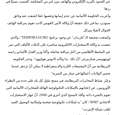
عبر الحدود بالبريد الإلكتروني والهاتف دون أمر من المحكمة، الصمت نسبيًا في
ردها.
وأعربت الحكومة الألمانية عن عدم إيمانها وغضبها عمّا كشفت عنه وثائق
سنودن، بما في ذلك حقيقة أنّ وكالة الأمن القومي كانت تقوم بمراقبة الهاتف
الجوال لأنغيلا ميركل.
وكشفت صحيفة الـ"غارديان" عن وجود برنامج "TEMPORA GCHQ"، والذي
تتنصت به وكالة الاستخبارات الالكترونية مباشرة على كابلات الألياف التي تمر
عبر المحيط الأطلسي من أجل مراقبة شاملة، وأكدّ وزير العدل الألماني زابينه
لويتهويسر شنارنبرغر "أنّ ذلك بدا وكأنه كابوس هوليوود"، وحذر الحكومة
البريطانية من أنّ المجتمعات الحُرة والديمقراطية لا يمكن أنّ تزدهر عندما
تحمي الولايات أعمالها في ستار من السرية".
وعبّر ضباط المخابرات البريطانية، في مسح تناول كل بلد على حدة من النظراء
الأوروبيين، عن إعجابهم بالإمكانات التكنولوجية الهائلة للمخابرات الألمانية التي
تقوم بالشيء ذاته. وأفاد المسح الذي أجري في 2008، أنّ جهاز الاستخبارات
الاتحادي "BND"، كان "به إمكانات تكنولوجية ضخمة وإمكانية الوصول الجيد
لقلب شبكة الإنترنت".