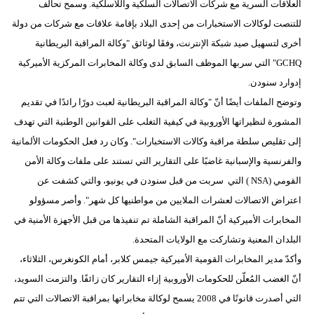
العلاقات السرية مع شركات الاتصالات السلكية واللاسلكية. وسمح تحالف
مدوَّنات
للتنصت لوكالات الاستخبارات من إحدى البلاد بإقامة علاقات مع شركات من دولة
أبراج
أخرى لتسهيل صيد شبكة الإنترنت، وفقَا لوثائق "وكالة المراقبة البريطانية
GCHQ" التي سربها الموظف السابق لدى وكالة المخابرات المركزية الأميركية
فيديو
إدوارد سنودن.
سيارات
وتوضح الملفات أيضًا أنّ "وكالة المراقبة البريطانية لعبت دورًا رائدًا في تقديم
المشورة لنظيراتها الأوروبية في كيفية التغلب على القوانين الوطنية التي تهدف
إلى تقليص سلطة مراقبة وكالات الاستخبارات". وكان رد فعل الحكومات الألمانية
والفرنسية والإسبانية غاضبًا على التقارير التي تستند على ملفات وكالة الأمن
القومي (NSA ) التي سربت من قبل سنودن في يونيو، والتي كشفت عن
اعتراض الاتصالات لعشرات الملايين من مواطنيها كل شهر". وأصر مسؤولو
المخابرات الأميركية أنّ المراقبة الشاملة تم تنفيذها من قبل الأجهزة الأمنية في
البلدان المعنية وتشاركت مع الولايات المتحدة.
وأكدّ مدير المخابرات القومية الأميركية جيمس كلابر، أمام الكونغرس، الثلاثاء،
أنّ الغضب المُعلّن للحكومات الأوروبية إزاء التقارير كان زائفًا. والتزمت السويد،
التي أصدرت قانونًا في 2008 يسمح لوكالة مخابراتها بمراقبة الاتصالات التي تتم