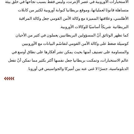
الاستخبارات الأوروبية في عصر الإنترنت، وليس فقط بسبب نجاحها في خلق بيئة
متساهلة قانونَا لعملياتها، وموقع بريطانيا كبوابة أوروبية لكثير من كابلات
الأطلسي، وعلاقتها المميزة مع وكالة الأمن القومي جعل وكالة المراقبة
البريطانية شريكاً أساسيًا للوكالات الأوروبية.
كما تظهر الوثائق أنّ المسؤولين البريطانيين يعملون في كثير من الأحيان
كوسيلة ضغط على وكالة الأمن القومي لتقاسُم البيانات مع الأوروبيين
والمساومة على تصنيف أمنها بحيث يمكن نشر أفكارها على نطاق أوسع في
عالم الاستخبارات، وتمكنت بريطانيا جعل نفسها أكثر بكثير مما تمكن أنّ تفعل
الدبلوماسية، جسرًا لا غنى عنه بين أميركا والجواسيس في أوروبا.