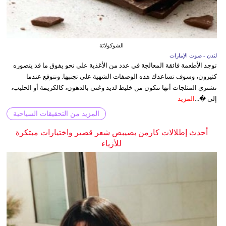
الشوكولاتة
لندن - صوت الإمارات
توجد الأطعمة فائقة المعالجة في عدد من الأغذية على نحو يفوق ما قد يتصوره
كثيرون، وسوف تساعدك هذه الوصفات الشهية على تجنبها. ونتوقع عندما
نشتري المثلجات أنها تتكون من خليط لذيذ وغني بالدهون، كالكريمة أو الحليب،
إلى �...
المزيد
المزيد من التحقيقات السياحية
أحدث إطلالات كارمن بصيبص شعر قصير واختيارات مبتكرة
للأزياء