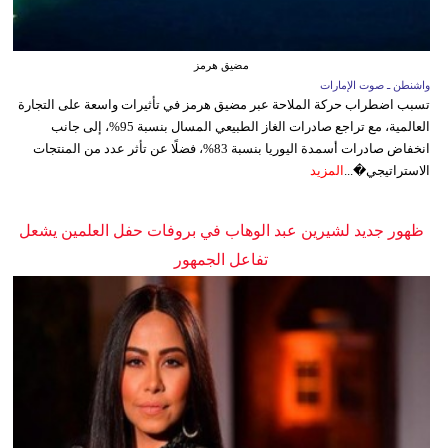
مضيق هرمز
واشنطن ـ صوت الإمارات
تسبب اضطراب حركة الملاحة عبر مضيق هرمز في تأثيرات واسعة على التجارة
العالمية، مع تراجع صادرات الغاز الطبيعي المسال بنسبة 95%، إلى جانب
انخفاض صادرات أسمدة اليوريا بنسبة 83%، فضلًا عن تأثر عدد من المنتجات
الاستراتيجي�...
المزيد
ظهور جديد لشيرين عبد الوهاب في بروفات حفل العلمين يشعل
تفاعل الجمهور