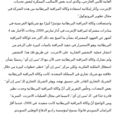
العامة للأمن الخارجي، والذي لديه بعض الأساليب المبتكرة لبعض تحديات
الإنترنت، وأثار إمكانية استفادة وكالة المراقبة البريطانية من هذه الشركة في
مجال تطوير البروتوكول".
واستضافت وكالة المراقبة البريطانية مؤتمرًا كبيرًا مع شريكتها الفرنسية في
مبادرات مشتركة لمراقبة الإنترنت في آذار/مارس 2009، وجاءت الأخبار بعد 4
أشهر عن الجهود المشتركة بشأن ما أصبح بعد ذلك أكبر تحد لوكالة المراقبة
البريطانية، وهو الاستمرار في تنفيذ المراقبة بكميات كبيرة على الرغم من
انتشار عملية التشفير التجارية على الانترنت عن طريق فك هذا التشفير.
ولم تشارك وكالة المراقبة البريطانية حتى الآن مع الـ"سي إن آي" رسميًا بشأن
استغلال الملكية الفكرية، ولكن مركز "سي إن آي" خطى خطوات كبيرة من خلال
علاقته مع شريك تجاري في المملكة المتحدة، كانت وكالة المراقبة البريطانية
الشريك التجاري القادر على تنسيق نهجه، ووفر الشريك التجاري للـ"سي إن آي"
بعض المعدات، وخلُص التقرير إلى أنّ وكالة المراقبة البريطانية وجدت نظير
قادرة جدًا في الـ"سي إن آي"، لاسيما في مجال العمليات الانترنت السرية".
ومن الواضح أنّ وكالة المراقبة البريطانية كانت سعيدة في 2008، عندما أقرّ
البرلمان السويدي قانونًا يسمح لمؤسسة راديو الدفاع الوطني السويدي