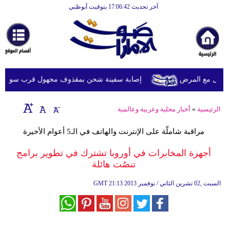
آخر تحديث 17:06:42 بتوقيت أبوظبي
الرئيسية
أخبارعاجلة
رياضة
ثقافة
يل مع المرض
إصابة سفينة شحن بمقذوف مجهول قرب سواحل عُما
إقتصاد
الرئيسية
»
أخبار محلية وعربية وعالمية
فن
مراقبة شاملّة على الإنترنت والهاتف في الـ5 أعوام الأخيرة
وموسيقى
أجهزة المخابرات في أوروبا تشترك في تطوير برامج
أزياء
تنصُت هائلة
صحة
21:13 2013 السبت ,02 تشرين الثاني / نوفمبر
GMT
وتغذية
سياحة