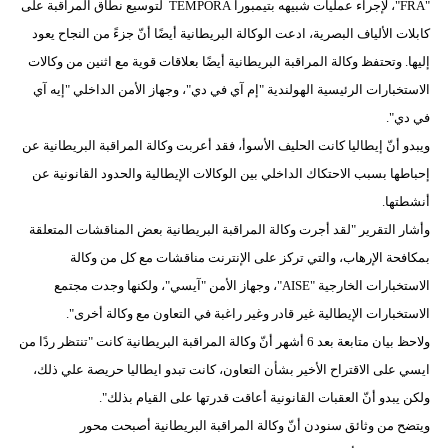
"FRA"، لإجراء عمليات شبيهه بتيمبورا TEMPORA لتوسيع نطاق المراقبة على
كابلات الألياف البصرية، ادعت الوكالة البريطانية أيضًا أنّ جزءً من النجاح يعود
إليها. وتحتفظ وكالة المراقبة البريطانية أيضًا بعلاقات قوية مع اثنين من وكالات
الاستخبارات الرئيسية الهولندية "إم آي في دي"، وجهاز الأمن الداخلي "إيه آي
في دي".
ويبدو أنّ إيطاليا كانت الحليف الأسوأ، فقد أعربت وكالة المراقبة البريطانية عن
إحباطها بسبب الاحتكاك الداخلي بين الوكالات الإيطالية والحدود القانونية عن
أنشطتها.
وأشار التقرير "لقد أجرت وكالة المراقبة البريطانية بعض المناقشات المتعلقة
بمكافحة الإرهاب، والتي تركز على الإنترنت مناقشات مع كل من وكالة
الاستخبارات الخارجية "AISE"، وجهاز الأمن "آيسي"، ولكنها وجدت مجتمع
الاستخبارات الإيطالية غير قادر وغير راغبة في التعاون مع وكالة أخرى".
ولاحظ بيان متابعة بعد 6 أشهر أنّ وكالة المراقبة البريطانية كانت "تنتظر ردًا من
ايسي على الاقتراح الأخير بشأن التعاون، كانت تبدو ايطاليا حريصة علي ذلك،
ولكن يبدو أنّ العقبات القانونية أعاقت قدرتها على القيام بذلك".
ويتضح من وثائق سنودن أنّ وكالة المراقبة البريطانية أصبحت محور