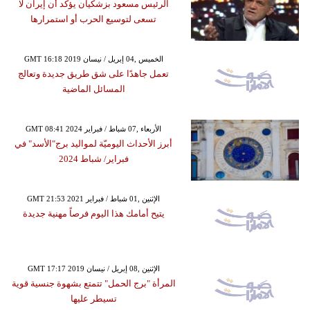
الرئيس مسعود بزشكيان يؤكد أن إيران لا
تسعى لتوسيع الحرب أو استمرارها
GMT 16:18 2019 الخميس ,04 إبريل / نيسان
تعمل جاهدًا على شق طريق جديدة وتعالج
المسائل الماضية
GMT 08:41 2024 الأربعاء ,07 شباط / فبراير
أبرز الأحداث اليوميّة لمواليد برج"الأسد" في
فبراير/ شباط 2024
GMT 21:53 2021 الإثنين ,01 شباط / فبراير
يتيح أمامك هذا اليوم فرصاً مهنية جديدة
GMT 17:17 2019 الإثنين ,08 إبريل / نيسان
المرأة "برج الحمل" تتمتع بشهوة جنسية قوية
تسيطر عليها