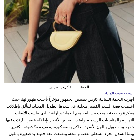
النجمة اللبنانية كارمن بصيبص
بيروت - صوت الإمارات
أبهرت النجمة اللبنانية كارمن بصيبص الجمهور مؤخراً بأحدث ظهور لها، حيث
اعتمدت قصة الشعر القصير متخلية عن شعرها الطويل المعتاد، لتتألق بإطلالات
مبتكرة وخاطفة جمعت بين التصاميم العملية والراقية التي تناسب الأوقات
النهارية والمناسبات الرسمية. ولفتت بصيبص الأنظار بإطلالة عصرية ارتدت فيها
جمبسوت طويل باللون الأسود الداكن بقصة كورسيه ضيقة مكشوفة الكتفين،
بينما انسدل الجزء السفلي بقصة واسعة، ونسقت معه حقيبة يد صغيرة باللون