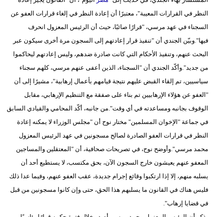
مدوَّنات
النظر في القرارات المعيبة"، معتبرًا أن إعادة النظر في إلغاء قرارات العفو عن
السجناء في عهد مرسي، "قرارًا صائبًا، حيث أن الرئيس المعزول انحرف
أبراج
فيها".وبيّن الجندي أن "تنفيذ قرار إعادتهم إلى السجون مرة أخرى سيكون عبر
فيديو
البحث عنهم، وتنفيذ الأحكام التي كانت صادرة ضدهم، وليس إعادتهم ليحاكموا
من جديد".وأكّد الجندي أن "السجناء، الذين أعفى عنهم مرسي، كلهم سجناء
سيارات
سياسيين، تم إلقاء القبض عليهم نتيجة قيامهم بأعمال إرهابية"، مشيرًا إلى أن
"العفو عن هؤلاء الإرهابيين تم بناء على صفقة مع التنظيم الإرهابي، مقابل
الوقوف بجانبه ومساعدته في أي وقت".من جانبه، أكّد المحامي والقيادي السابق
في جماعة "الإخوان المسلمين" مختار نوح أن "مجلس الوزراء لا يمكنه إعادة
النظر في قرارات العفو الصادرة لصالح مسجونين في عهد الرئيس المعزول
محمد مرسي".وأوضح نوح، في تصريحات صحافية، أن "المعتقلين والمساجين
المعفو عنهم يعيشون خارج السجون الآن، بحق مكتسب، لا يستطيع أحد أن
يسلبه منهم، إلا إذا ارتكبوا وقائع إجرام جديدة، عقب العفو عنهم، وفيما عدا ذلك
فليس هناك في القانون ما يسلبهم هذا الحق، حتى وإن كانوا مسجونين من قبل
في قضايا إرهاب".
يذكر أن الرئيس المعزول محمد مرسي أصدر خلال فترة حكمه قرارًا رئاسيًا