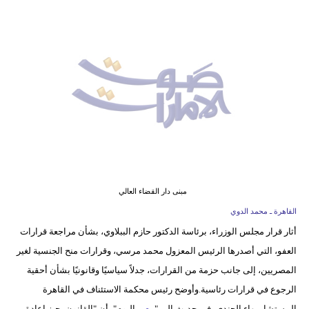
وسفر
ديكور
أخبار
إعلام
تعليم
مرأة
أزياء
مبنى دار القضاء العالي
إسلامية
القاهرة ـ محمد الدوي
أثار قرار مجلس الوزراء، برئاسة الدكتور حازم الببلاوي، بشأن مراجعة قرارات
علوم
العفو، التي أصدرها الرئيس المعزول محمد مرسي، وقرارات منح الجنسية لغير
وتكنولوجيا
المصريين، إلى جانب حزمة من القرارات، جدلاً سياسيًا وقانونيًا بشأن أحقية
بيئة
الرجوع في قرارات رئاسية.وأوضح رئيس محكمة الاستئناف في القاهرة
المستشار بهاء الجندي، في حديث إلى "
مصر
اليوم"، أن "القانون يجيز إعادة