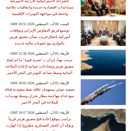
الشراكة الاستراتيجية الأردنية الأميركية
مساعدات اقتصادية جديدة واتفاقيات دفاعية
واسعة في مواجهة التوترات الإقليمية
GMT 20:55 2026 السبت ,08 آب / أغسطس
توسيع فريق التفاوض الإيراني وتوقعات
أميركية باتفاق قريب بشأن مضيق هرمز
بالتوازي مع عقوبات مالية جديدة
GMT 21:58 2026 الأربعاء ,05 آب / أغسطس
ترمب يهدّد إيران بـ "ضربة قوية" ما لم يُفتح
مضيق هرمز ومحادثات عمانية لإعادة الملاحة
المائية وسط تصاعد التوتر في البحر الأحمر
GMT 20:02 2026 الأربعاء ,05 آب / أغسطس
تصعيد حوثي يستهدف ناقلة نفط سعودية قبالة
ينبع غداة مهاجمة مطار نجران وسط تهديدات
للملاحة في البحر الأحمر
GMT 19:57 2026 الأربعاء ,05 آب / أغسطس
ترامب يتوقع إعادة فتح مضيق هرمز قريباً
ويؤكد أن الخيار العسكري مطروح إذا انهارت