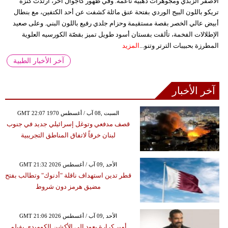
الأصفر الزبدي ومجوهرات ذهبية ناعمة. وفي ظهور كاجوال آخر، ارتدت كنزة
تريكو باللون البيج الوردي بفتحة عنق مائلة كشفت عن أحد الكتفين، مع بنطال
أبيض عالي الخصر بقصة مستقيمة وحزام جلدي رفيع باللون البني. وعلى صعيد
الإطلالات الفخمة، تألقت بفستان أسود طويل تميز بقصّة الكورسيه العلوية
المطرزة بحبيبات الترتر وتنو...
المزيد
آخر الأخبار الطبية
آخر الأخبار
GMT 22:07 1970 السبت ,08 آب / أغسطس
قصف مدفعي وتوغل إسرائيلي جديد في جنوب
لبنان خرقاً لاتفاق المناطق التجريبية
GMT 21:32 2026 الأحد ,09 آب / أغسطس
قطر تدين استهداف ناقلة "أدنوك" وتطالب بفتح
مضيق هرمز دون شروط
GMT 21:06 2026 الأحد ,09 آب / أغسطس
أمير كرارة يعود إلى الأكشن الكوميدي بفيلم