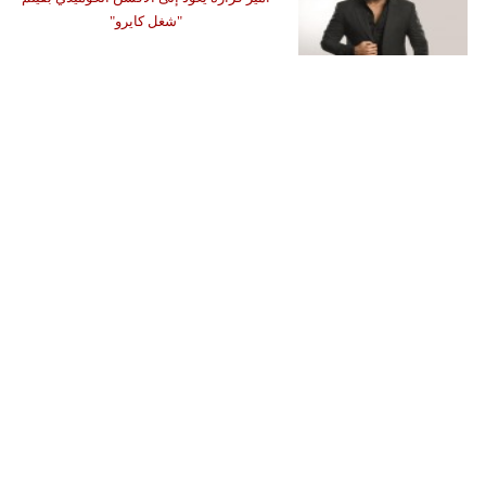
"شغل كايرو"