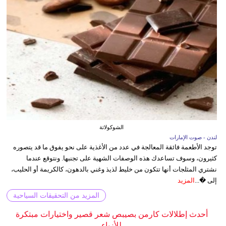
الشوكولاتة
لندن - صوت الإمارات
توجد الأطعمة فائقة المعالجة في عدد من الأغذية على نحو يفوق ما قد يتصوره
كثيرون، وسوف تساعدك هذه الوصفات الشهية على تجنبها. ونتوقع عندما
نشتري المثلجات أنها تتكون من خليط لذيذ وغني بالدهون، كالكريمة أو الحليب،
إلى �...
المزيد
المزيد من التحقيقات السياحية
أحدث إطلالات كارمن بصيبص شعر قصير واختيارات مبتكرة
للأزياء