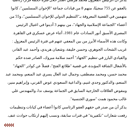
بالعفو عن 755 سجينًا، منهم 8 من قيادات جماعة "الإخوان المسلمين"، كانوا
متهمين في القضية المعروفة بـ"التنظيم الدولي للإخوان المسلمين"، و55 من
أعضاء "الجماعة الإسلامية والجهاد"، من بينهم 3 أدينوا في اغتيال الرئيس
المصري الأسبق أنور السادات عام 1981، أثناء عرض عسكري في القاهرة.
وكانت هذه الأسماء الأبرز من بين المعفي عنهم في فترة الرئيس المعزول :
غريب الشحات الجوهري، وحسن خليفة، وشعبان هريدي، وأحمد عبد القادر،
والقيادي البارز في تنظيم "الجهاد" أحمد سلامة مبروك، الصادر ضده حكم
بالأشغال الشاقة المؤبدة، في قضية "طلائع الفتح"، فضلاً عن كوادر "الجهاد"
محمد حسن، ومحمد مصطفى، وجمال عبد العال يسري عبد المنعم، ومحمد عبد
المنعم، والدكتور وجدي غنيم، والداعية السعودي عوض القرني، وإبراهيم منير،
ومفوض العلاقات الخارجية السابق في الجماعة يوسف ندا، والمهندس علي
غالب محمود همت "سوري الجنسية".
يذكر أن من صدر في حقهم العفو الرئاسي كانوا أعضاء في كيانات وتنظيمات
رفعت شعارات "تكفيرية" في فترات سابقة، ونسب إليهم ارتكاب حوادث عنف.