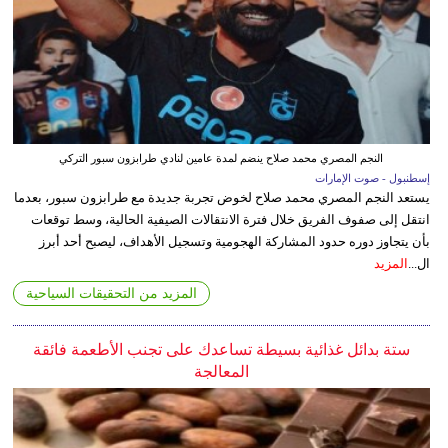
النجم المصري محمد صلاح ينضم لمدة عامين لنادي طرابزون سبور التركي
إسطنبول - صوت الإمارات
يستعد النجم المصري محمد صلاح لخوض تجربة جديدة مع طرابزون سبور، بعدما
انتقل إلى صفوف الفريق خلال فترة الانتقالات الصيفية الحالية، وسط توقعات
بأن يتجاوز دوره حدود المشاركة الهجومية وتسجيل الأهداف، ليصبح أحد أبرز
ال...
المزيد
المزيد من التحقيقات السياحية
ستة بدائل غذائية بسيطة تساعدك على تجنب الأطعمة فائقة
المعالجة