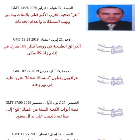
GMT 14:26 2020 الجمعة ,07 شباط / فبراير
"تعز" ضحية الحرب الأكبر قتلى بالمئات وتدمير
ونهب الممتلكات وانعدام الخدمات
GMT 19:24 2019 الأحد ,21 إبريل / نيسان
الحرائق الطبيعية في روسيا تُدمِّر 109 منازل في
إقليم زابايكالسكي
GMT 02:27 2019 الجمعة ,15 آذار/ مارس
عراقيون يقتلون "تمساحًا ضخمًا" عثروا عليه
في نهر دِجلة
GMT 17:00 2018 الخميس ,27 كانون الأول / ديسمبر
قصة أبواب الكعبة الستة من الملك "تُبّع" إلى
صناعته بالذهب على يد آل سعود
GMT 17:55 2016 السبت ,02 إبريل / نيسان