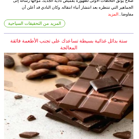
صلاح يوثق اللحظات الأولى لظهوره بقميص ناديه الجديد، موجهاً رسالة إلى
الجماهير التي تنتظره بعد انتشار أنباء انتقاله. وكان النادي قد أعلن أن
مفاوضا...
المزيد
المزيد من التحقيقات السياحية
ستة بدائل غذائية بسيطة تساعدك على تجنب الأطعمة فائقة
المعالجة