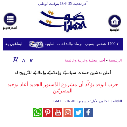
آخر تحديث 18:44:55 بتوقيت أبوظبي
الرئيسية
أخبارعاجلة
رياضة
ثقافة
لطينية
البنتاغون يعلن مر
إقتصاد
الرئيسية
»
أخبار محلية وعربية وعالمية
فن
أعلن تدشين حملات سياسيّة وإعلاميّة وإعلانيّة للتّرويج له
وموسيقى
حزب الوفد يؤكِّد أن مشروع الدّستور الجديد أعاد توحيد
أزياء
المصريّين
صحة
15:16 2013 الثلاثاء ,10 كانون الأول / ديسمبر
GMT
وتغذية
سياحة