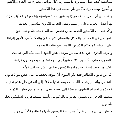
لمناقشة كيف يصل مشروع الدّستور إلى كلّ مواطن مصريّ في القرى والكفور
مدوَّنات
والنُّجوع، وكيف يرى كلّ مواطن نفسه في هذا الدّستور .
أبراج
ولفت إلى أنّ الحزب اتخذ قرارًا بتدشين حملة سياسيّة وإعلاميّة وإعلانيّة يتحرّك
بها أعضاء الحزب وعلى رأسهم رئيس الحزب للتّرويج للدّستور الجديد.
فيديو
وأكَّد على أن الدّستور الجديد ضمن تحقيق العدالة الاجتماعيَّة وجعل حقّ
سيارات
المواطن فى المسكن والمأكل والضمان الاجتماعيّ والحدّ الأدنى للأجور إلزامًا
على الدولة، كما جرَّم الدّستور التّمييز بين فئات المجتمع.
وأعرب البدوى، عن اندهاشه من موقف بعض القوى السياسيّة التي طالبت
بالتصويت على الدّستور بـ"لا" مشيراً إلى أنهم اتّخذوا موقفهم دون قراءة
الدّستور، حيث إنه لا توجد مادة بالدّستور تخالف الشّريعة الإسلاميَّة.
أمّا عن قانون التّظاهر فقد ذكر البدوي أنّ للوفد تحفظات على بعض موادّ قانون
التظاهر، وأنه سيرفع مطالب للحكومة بتعديله، لافتًا إلى أنّه في حال عدم تعديله
فلا بدّ من احترام القانون، مشيرًا إلى رفضه سعي المتظاهرين لإظهار الدّولة
بمظهر العاجز عن تطبيق القانون، بالرّغم من تأييده للمتظاهرين السلميّين وفقًا
للقانون.
وأشار إلى أن ما أثير عن أزمة ديباجة الدّستور بأنها مفتعلة مؤكّداً أن مواد