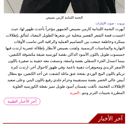
النجمة اللبنانية كارمن بصيبص
بيروت - صوت الإمارات
أبهرت النجمة اللبنانية كارمن بصيبص الجمهور مؤخراً بأحدث ظهور لها، حيث
اعتمدت قصة الشعر القصير متخلية عن شعرها الطويل المعتاد، لتتألق بإطلالات
مبتكرة وخاطفة جمعت بين التصاميم العملية والراقية التي تناسب الأوقات
النهارية والمناسبات الرسمية. ولفتت بصيبص الأنظار بإطلالة عصرية ارتدت فيها
جمبسوت طويل باللون الأسود الداكن بقصة كورسيه ضيقة مكشوفة الكتفين،
بينما انسدل الجزء السفلي بقصة واسعة، ونسقت معه حقيبة يد صغيرة باللون
الأصفر الزبدي ومجوهرات ذهبية ناعمة. وفي ظهور كاجوال آخر، ارتدت كنزة
تريكو باللون البيج الوردي بفتحة عنق مائلة كشفت عن أحد الكتفين، مع بنطال
أبيض عالي الخصر بقصة مستقيمة وحزام جلدي رفيع باللون البني. وعلى صعيد
الإطلالات الفخمة، تألقت بفستان أسود طويل تميز بقصّة الكورسيه العلوية
المطرزة بحبيبات الترتر وتنو...
المزيد
آخر الأخبار الطبية
آخر الأخبار