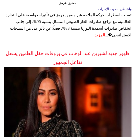
مضيق هرمز
واشنطن ـ صوت الإمارات
تسبب اضطراب حركة الملاحة عبر مضيق هرمز في تأثيرات واسعة على التجارة
العالمية، مع تراجع صادرات الغاز الطبيعي المسال بنسبة 95%، إلى جانب
انخفاض صادرات أسمدة اليوريا بنسبة 83%، فضلًا عن تأثر عدد من المنتجات
الاستراتيجي�...
المزيد
ظهور جديد لشيرين عبد الوهاب في بروفات حفل العلمين يشعل
تفاعل الجمهور