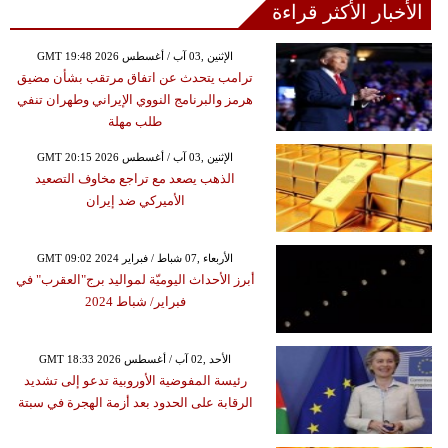
الأخبار الأكثر قراءة
GMT 19:48 2026 الإثنين ,03 آب / أغسطس
ترامب يتحدث عن اتفاق مرتقب بشأن مضيق
هرمز والبرنامج النووي الإيراني وطهران تنفي
طلب مهلة
GMT 20:15 2026 الإثنين ,03 آب / أغسطس
الذهب يصعد مع تراجع مخاوف التصعيد
الأميركي ضد إيران
GMT 09:02 2024 الأربعاء ,07 شباط / فبراير
أبرز الأحداث اليوميّة لمواليد برج"العقرب" في
فبراير/ شباط 2024
GMT 18:33 2026 الأحد ,02 آب / أغسطس
رئيسة المفوضية الأوروبية تدعو إلى تشديد
الرقابة على الحدود بعد أزمة الهجرة في سبتة