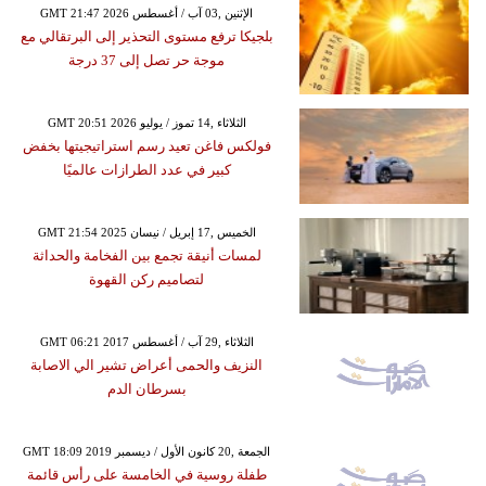
GMT 21:47 2026 الإثنين ,03 آب / أغسطس
بلجيكا ترفع مستوى التحذير إلى البرتقالي مع
موجة حر تصل إلى 37 درجة
GMT 20:51 2026 الثلاثاء ,14 تموز / يوليو
فولكس فاغن تعيد رسم استراتيجيتها بخفض
كبير في عدد الطرازات عالميًا
GMT 21:54 2025 الخميس ,17 إبريل / نيسان
لمسات أنيقة تجمع بين الفخامة والحداثة
لتصاميم ركن القهوة
GMT 06:21 2017 الثلاثاء ,29 آب / أغسطس
النزيف والحمى أعراض تشير الي الاصابة
بسرطان الدم
GMT 18:09 2019 الجمعة ,20 كانون الأول / ديسمبر
طفلة روسية في الخامسة على رأس قائمة