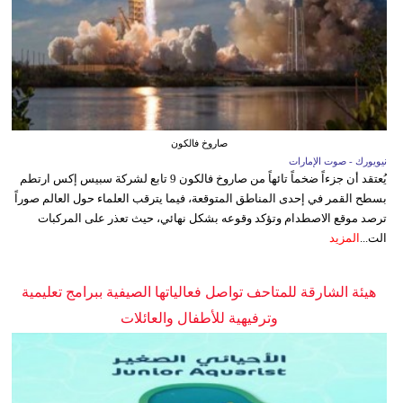
صاروخ فالكون
نيويورك - صوت الإمارات
يُعتقد أن جزءاً ضخماً تائهاً من صاروخ فالكون 9 تابع لشركة سبيس إكس ارتطم
بسطح القمر في إحدى المناطق المتوقعة، فيما يترقب العلماء حول العالم صوراً
ترصد موقع الاصطدام وتؤكد وقوعه بشكل نهائي، حيث تعذر على المركبات
الت...
المزيد
هيئة الشارقة للمتاحف تواصل فعالياتها الصيفية ببرامج تعليمية
وترفيهية للأطفال والعائلات