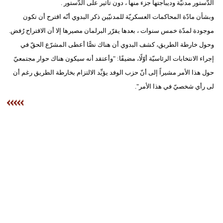
الدّستور مدنيّة وديباجتها جزء منها ، دون تأثير على الدّستور .
وبشأن مادّة المحاكمات العسكريّة للمدنيّين ذكر البدوي أنّه اقترح أن تكون
موجودة لمدّة خمس سنوات ، بعدها يقرّر البرلمان مصيرها إلا أن الاقتراح رُفض.
وحول خارطة الطريق، كشف البدوي أن هناك نصًّا أعطى المشرّع الحقّ في
إجراء الانتخابات الرئاسيّة أوّلًا، مضيفًا: "وأعتقد أنه سيكون هناك حوار مجتمعيّ
حول هذا الأمر مشيراً إلى أنّ حزب الوفد يؤيِّد الالتزام بخارطة الطريق رغم أن
لى رأي شخصيّ في هذا الأمر".