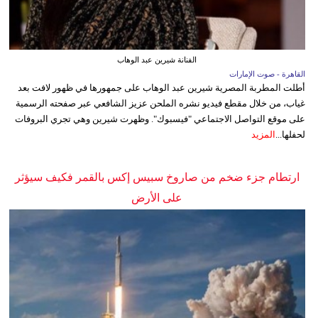
الفنانة شيرين عبد الوهاب
القاهرة - صوت الإمارات
أطلت المطربة المصرية شيرين عبد الوهاب على جمهورها في ظهور لافت بعد
غياب، من خلال مقطع فيديو نشره الملحن عزيز الشافعي عبر صفحته الرسمية
على موقع التواصل الاجتماعي "فيسبوك". وظهرت شيرين وهي تجري البروفات
لحفلها...
المزيد
ارتطام جزء ضخم من صاروخ سبيس إكس بالقمر فكيف سيؤثر
على الأرض