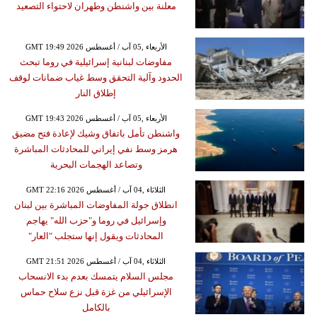
معلنة بين واشنطن وطهران لاحتواء التصعيد
GMT 19:49 2026 الأربعاء ,05 آب / أغسطس
مفاوضات لبنانية إسرائيلية في روما تبحث
الحدود وآلية التحقق وسط غياب ضمانات لوقف
إطلاق النار
GMT 19:43 2026 الأربعاء ,05 آب / أغسطس
واشنطن تأمل باتفاق وشيك لإعادة فتح مضيق
هرمز وسط نفي إيراني للمحادثات المباشرة
وتصاعد الهجمات البحرية
GMT 22:16 2026 الثلاثاء ,04 آب / أغسطس
انطلاق جولة المفاوضات المباشرة بين لبنان
وإسرائيل في روما و"حزب الله" يهاجم
المحادثات ويقول إنها ستجلب "العار"
GMT 21:51 2026 الثلاثاء ,04 آب / أغسطس
مجلس السلام يتمسك بعدم بدء الانسحاب
الإسرائيلي من غزة قبل نزع سلاح حماس
بالكامل