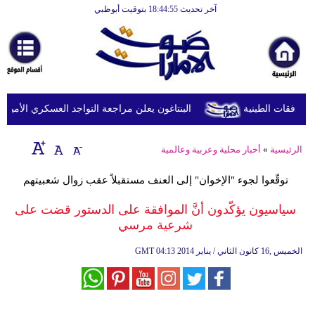
آخر تحديث 18:44:55 بتوقيت أبوظبي
الرئيسية
أخبارعاجلة
رياضة
ثقافة
البنتاغون يعلن مراجعة التواجد العسكري الأميركي ف
إقتصاد
الرئيسية
»
أخبار محلية وعربية وعالمية
فن
توقّعوا لجوء "الإخوان" إلى العنف مستقبلاً عقب زوال شعبيتهم
وموسيقى
سياسيون يؤكّدون أنَّ الموافقة على الدستور قضت على
أزياء
شرعية مرسي
صحة
04:13 2014 الخميس ,16 كانون الثاني / يناير
GMT
وتغذية
سياحة