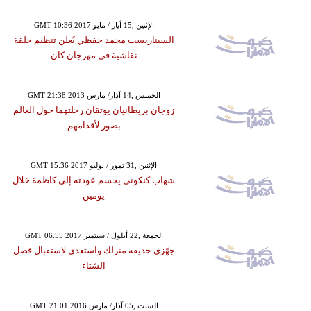
GMT 10:36 2017 الإثنين ,15 أيار / مايو
السيناريست محمد حفظي يُعلن تنظيم حلقة
نقاشية في مهرجان كان
GMT 21:38 2013 الخميس ,14 آذار/ مارس
زوجان بريطانيان يوثقان رحلتهما حول العالم
بصور لأقدامهم
GMT 15:36 2017 الإثنين ,31 تموز / يوليو
شهاب كنكوني يحسم عودته إلى كاظمة خلال
يومين
GMT 06:55 2017 الجمعة ,22 أيلول / سبتمبر
جهّزي حديقة منزلك واستعدي لاستقبال فصل
الشتاء
GMT 21:01 2016 السبت ,05 آذار/ مارس