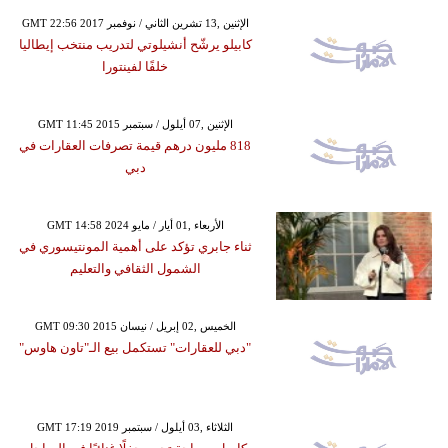
GMT 22:56 2017 الإثنين ,13 تشرين الثاني / نوفمبر
كابيلو يرشّح أنشيلوتي لتدريب منتخب إيطاليا
خلفًا لفينتورا
GMT 11:45 2015 الإثنين ,07 أيلول / سبتمبر
818 مليون درهم قيمة تصرفات العقارات في
دبي
GMT 14:58 2024 الأربعاء ,01 أيار / مايو
ثناء جابري تؤكد على أهمية المونتيسوري في
الشمول الثقافي والتعليم
GMT 09:30 2015 الخميس ,02 إبريل / نيسان
"دبي للعقارات" تستكمل بيع الـ"تاون هاوس"
GMT 17:19 2019 الثلاثاء ,03 أيلول / سبتمبر