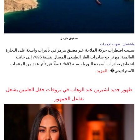
مضيق هرمز
واشنطن ـ صوت الإمارات
تسبب اضطراب حركة الملاحة عبر مضيق هرمز في تأثيرات واسعة على التجارة
العالمية، مع تراجع صادرات الغاز الطبيعي المسال بنسبة 95%، إلى جانب
انخفاض صادرات أسمدة اليوريا بنسبة 83%، فضلًا عن تأثر عدد من المنتجات
الاستراتيجي�...
المزيد
ظهور جديد لشيرين عبد الوهاب في بروفات حفل العلمين يشعل
تفاعل الجمهور