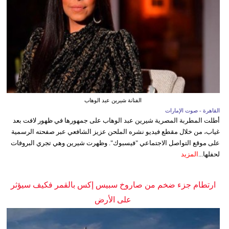
الفنانة شيرين عبد الوهاب
القاهرة - صوت الإمارات
أطلت المطربة المصرية شيرين عبد الوهاب على جمهورها في ظهور لافت بعد
غياب، من خلال مقطع فيديو نشره الملحن عزيز الشافعي عبر صفحته الرسمية
على موقع التواصل الاجتماعي "فيسبوك". وظهرت شيرين وهي تجري البروفات
لحفلها...
المزيد
ارتطام جزء ضخم من صاروخ سبيس إكس بالقمر فكيف سيؤثر
على الأرض