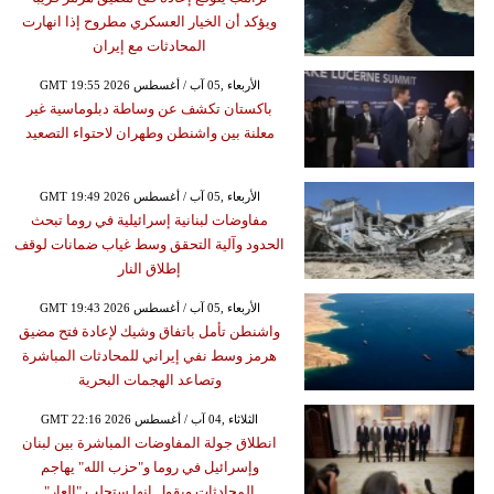
ويؤكد أن الخيار العسكري مطروح إذا انهارت
المحادثات مع إيران
GMT 19:55 2026 الأربعاء ,05 آب / أغسطس
باكستان تكشف عن وساطة دبلوماسية غير
معلنة بين واشنطن وطهران لاحتواء التصعيد
GMT 19:49 2026 الأربعاء ,05 آب / أغسطس
مفاوضات لبنانية إسرائيلية في روما تبحث
الحدود وآلية التحقق وسط غياب ضمانات لوقف
إطلاق النار
GMT 19:43 2026 الأربعاء ,05 آب / أغسطس
واشنطن تأمل باتفاق وشيك لإعادة فتح مضيق
هرمز وسط نفي إيراني للمحادثات المباشرة
وتصاعد الهجمات البحرية
GMT 22:16 2026 الثلاثاء ,04 آب / أغسطس
انطلاق جولة المفاوضات المباشرة بين لبنان
وإسرائيل في روما و"حزب الله" يهاجم
المحادثات ويقول إنها ستجلب "العار"