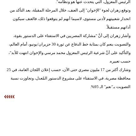
الرئيس المعزول، التي يتحدث عنها هو ونظامه".
وتوقع زهران لجوء "الإخوان" إلى العنف، خلال المرحلة المقبلة، بعد التأكد من
انحدار شعبيتهم لأدنى مستوى، لاسيما أنهم لم يتوقعوا ذلك، فالعنف سيكون
أداتهم مستقبلاً.
وأشار زهران إلى أنَّ "مشاركة المصريين في الاستفتاء على الدستور بقوة،
والتصويت بنعم كان بمثابة خط الدفاع عن ثورة 30 حزيران/يونيو، أمام العالم،
والتأكيد على أنَّ شرعية الرئيس المعزول محمد مرسي والإخوان انتهت للأبد"،
حسب تعبيره.
وشارك أكثر من 17 مليون مصري حتى الآن، حسب إعلان اللجان العامة، في 25
محافظة مصرية، في الاستفتاء على مشروع الدستور المُعدل، وتجاوزت نسبة
التصويت بـ"نعم" الـ 95%.