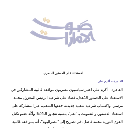
وسفر
ديكور
أخبار
إعلام
تعليم
مرأة
الاستفتاء على الدستور المصري
أزياء
القاهرة – أكرم علي
إسلامية
القاهرة – أكرم علي اعتبر سياسيون مصريون موافقة غالبية المشاركين في
الاستفتاء على الدستور المُعدل، قضاء على شرعية الرئيس المعزول محمد
علوم
مرسي، واكتساب شرعية شعبية جديدة، حققها الشعب، عبر المشاركة على
وتكنولوجيا
استفتاء الدستور، والتصويت بـ "نعم"، بنسبة تتجاوز الـ95%. وأكّد عضو تكتل
بيئة
القوى الثورية محمد فاضل، في تصريح إلى "مصراليوم"، أنه بموافقة غالبية