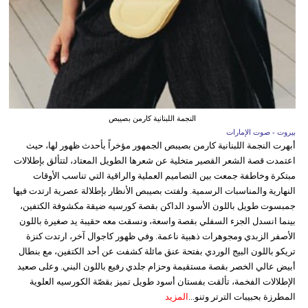
النجمة اللبنانية كارمن بصيبص
بيروت - صوت الإمارات
أبهرت النجمة اللبنانية كارمن بصيبص الجمهور مؤخراً بأحدث ظهور لها، حيث
اعتمدت قصة الشعر القصير متخلية عن شعرها الطويل المعتاد، لتتألق بإطلالات
مبتكرة وخاطفة جمعت بين التصاميم العملية والراقية التي تناسب الأوقات
النهارية والمناسبات الرسمية. ولفتت بصيبص الأنظار بإطلالة عصرية ارتدت فيها
جمبسوت طويل باللون الأسود الداكن بقصة كورسيه ضيقة مكشوفة الكتفين،
بينما انسدل الجزء السفلي بقصة واسعة، ونسقت معه حقيبة يد صغيرة باللون
الأصفر الزبدي ومجوهرات ذهبية ناعمة. وفي ظهور كاجوال آخر، ارتدت كنزة
تريكو باللون البيج الوردي بفتحة عنق مائلة كشفت عن أحد الكتفين، مع بنطال
أبيض عالي الخصر بقصة مستقيمة وحزام جلدي رفيع باللون البني. وعلى صعيد
الإطلالات الفخمة، تألقت بفستان أسود طويل تميز بقصّة الكورسيه العلوية
المطرزة بحبيبات الترتر وتنو...
المزيد