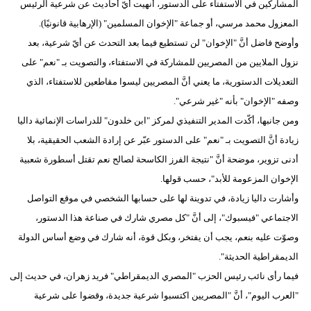
المشاركين في الاستفتاء على الدستور، أنهيت أيّ أحاديث عن شرعية الرئيس
مدوَّنات
المعزول محمد مرسي، أو جماعة "الإخوان المسلمين" (الإرهابية قانونيًا).
أبراج
وأوضح فاضل أنَّ "الإخوان" لن تستطيع فيما بعد التحدث عن أيّ شرعية، بعد
نزول الملايين من المصريين للمشاركة في الاستفتاء، والتصويت بـ "نعم" على
فيديو
التعديلات الدستورية، ما يعني أنَّ المصريين ليسوا مقاطعين للاستفتاء، الذي
سيارات
وصفه "الإخوان" بأنه "غير شرعي".
ومن جانبها، أكّدت المدير التنفيذي لمركز "ابن خلدون" للدراسات الإنمائية داليا
زيادة أنَّ التصويت بـ "نعم" على الدستور عبّر عن إرادة الشعب الحقيقية، بلا
أدنى تزوير، موضحة أنَّ "نتيجة الفرز الكاسحة لصالح نعم تقتل أسطورة شعبية
الإخوان المزعومة للأبد"، حسب قولها.
وأشارت داليا زيادة، في تدوينة لها على حسابها الشخصي في موقع التواصل
الاجتماعي "فيسبوك"، إلى أنَّ "كل مصري شارك في صناعة هذا الدستور،
وصوّت عليه بنعم، يجب أن يفتخر، وبكل قوة، أنه شارك في وضع أساس الدولة
الديمقراطية الحديثة".
فيما رأى نائب رئيس الحزب "المصري الديمقراطي" فريد زهران، في حديث إلى
"العرب اليوم"، أنَّ "المصريين اكتسبوا شرعية جديدة، وقضوا على شرعية