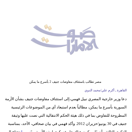
وسفر
ديكور
أخبار
إعلام
تعليم
مرأة
أزياء
مصر تطالب باستئناف مفاوضات جنيف 2 بأسرع ما يمكن
إسلامية
القاهرة ـ أكرم علي/محمد الدوي
دعا وزير خارجية المصري نبيل فهمي،إلى استئناف مفاوضات جنيف بشأن الأزمة
علوم
السورية بأسرع ما يمكن، مطالباً بعدم استبعاد أي من الموضوعات الرئيسية
وتكنولوجيا
المطروحة للتفاوض بما في ذلك هيئة الحكم الانتقالية التي نصت عليها وثيقة
بيئة
جنيف في 30 يونيو/حزيران 2012. وأكد فهمي في بيان صحافي، الأحد، بمناسبة
الذكرى الثالثة ، أنه "لن يكون هناك حل عسكري لهذه الأزمة، و"
سوريا
تحتاج إلى