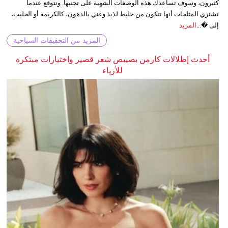
كثيرون، وسوف تساعدك هذه الوصفات الشهية على تجنبها. ونتوقع عندما
نشتري المثلجات أنها تتكون من خليط لذيذ وغني بالدهون، كالكريمة أو الحليب،
إلى �...
المزيد
المزيد من التحقيقات السياحية
أحدث إطلالات كارمن بصيبص شعر قصير واختيارات مبتكرة
للأزياء