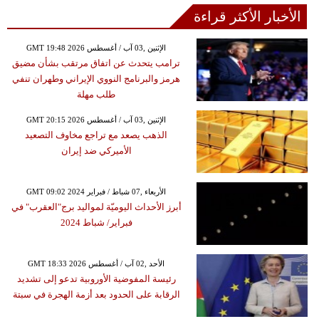
الأخبار الأكثر قراءة
GMT 19:48 2026 الإثنين ,03 آب / أغسطس
ترامب يتحدث عن اتفاق مرتقب بشأن مضيق
هرمز والبرنامج النووي الإيراني وطهران تنفي
طلب مهلة
GMT 20:15 2026 الإثنين ,03 آب / أغسطس
الذهب يصعد مع تراجع مخاوف التصعيد
الأميركي ضد إيران
GMT 09:02 2024 الأربعاء ,07 شباط / فبراير
أبرز الأحداث اليوميّة لمواليد برج"العقرب" في
فبراير/ شباط 2024
GMT 18:33 2026 الأحد ,02 آب / أغسطس
رئيسة المفوضية الأوروبية تدعو إلى تشديد
الرقابة على الحدود بعد أزمة الهجرة في سبتة