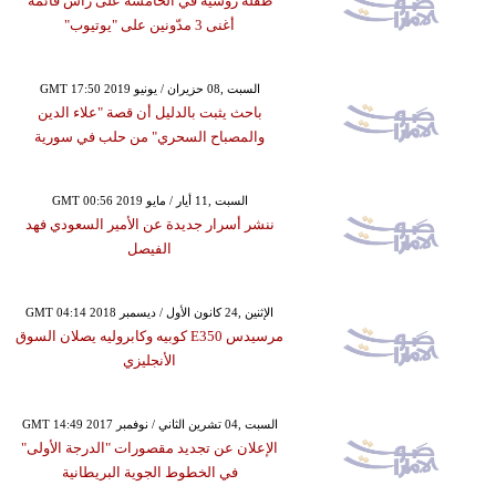
طفلة روسية في الخامسة على رأس قائمة
أغنى 3 مدّونين على "يوتيوب"
GMT 17:50 2019 السبت ,08 حزيران / يونيو
باحث يثبت بالدليل أن قصة "علاء الدين
والمصباح السحري" من حلب في سورية
GMT 00:56 2019 السبت ,11 أيار / مايو
ننشر أسرار جديدة عن الأمير السعودي فهد
الفيصل
GMT 04:14 2018 الإثنين ,24 كانون الأول / ديسمبر
مرسيدس E350 كوبيه وكابروليه يصلان السوق
الأنجليزي
GMT 14:49 2017 السبت ,04 تشرين الثاني / نوفمبر
الإعلان عن تجديد مقصورات "الدرجة الأولى"
في الخطوط الجوية البريطانية