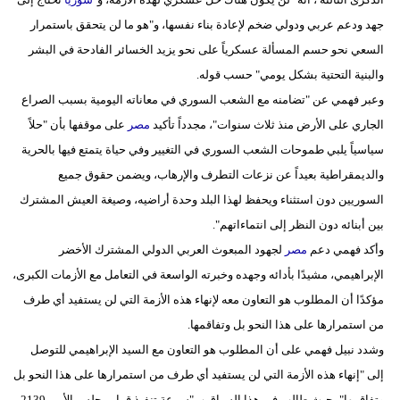
مدوَّنات
جهد ودعم عربي ودولي ضخم لإعادة بناء نفسها، و"هو ما لن يتحقق باستمرار
السعي نحو حسم المسألة عسكرياً على نحو يزيد الخسائر الفادحة في البشر
أبراج
والبنية التحتية بشكل يومي" حسب قوله.
فيديو
وعبر فهمي عن "تضامنه مع الشعب السوري في معاناته اليومية بسبب الصراع
الجاري على الأرض منذ ثلاث سنوات"، مجدداً تأكيد
مصر
على موقفها بأن "حلاً
سيارات
سياسياً يلبي طموحات الشعب السوري في التغيير وفي حياة يتمتع فيها بالحرية
والديمقراطية بعيداً عن نزعات التطرف والإرهاب، ويضمن حقوق جميع
السوريين دون استثناء ويحفظ لهذا البلد وحدة أراضيه، وصيغة العيش المشترك
بين أبنائه دون النظر إلى انتماءاتهم".
وأكد فهمي دعم
مصر
لجهود المبعوث العربي الدولي المشترك الأخضر
الإبراهيمي، مشيدًا بأدائه وجهده وخبرته الواسعة في التعامل مع الأزمات الكبرى،
مؤكدًا أن المطلوب هو التعاون معه لإنهاء هذه الأزمة التي لن يستفيد أي طرف
من استمرارها على هذا النحو بل وتفاقمها.
وشدد نبيل فهمي على أن المطلوب هو التعاون مع السيد الإبراهيمي للتوصل
إلى "إنهاء هذه الأزمة التي لن يستفيد أي طرف من استمرارها على هذا النحو بل
وتفاقمها"، حيث طالب في هذا السياق ب"سرعة تنفيذ قرار مجلس الأمن 2139