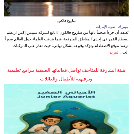
صاروخ فالكون
نيويورك - صوت الإمارات
يُعتقد أن جزءاً ضخماً تائهاً من صاروخ فالكون 9 تابع لشركة سبيس إكس ارتطم
بسطح القمر في إحدى المناطق المتوقعة، فيما يترقب العلماء حول العالم صوراً
ترصد موقع الاصطدام وتؤكد وقوعه بشكل نهائي، حيث تعذر على المركبات
الت...
المزيد
هيئة الشارقة للمتاحف تواصل فعالياتها الصيفية ببرامج تعليمية
وترفيهية للأطفال والعائلات