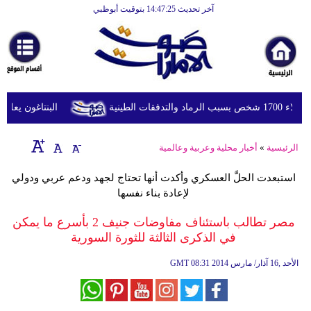
آخر تحديث 14:47:25 بتوقيت أبوظبي
الرئيسية
أخبارعاجلة
رياضة
ثقافة
لطينية
البنتاغون يعلن مر
إقتصاد
الرئيسية
»
أخبار محلية وعربية وعالمية
فن
استبعدت الحلَّ العسكري وأكدت أنها تحتاج لجهد ودعم عربي ودولي
وموسيقى
لإعادة بناء نفسها
أزياء
مصر تطالب باستئناف مفاوضات جنيف 2 بأسرع ما يمكن
في الذكرى الثالثة للثورة السورية
صحة
08:31 2014 الأحد ,16 آذار/ مارس
GMT
وتغذية
سياحة