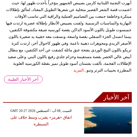
أبهرت النجمة اللبنانية كارمن بصيبص الجمهور مؤخراً بأحدث ظهور لها، حيث
اعتمدت قصة الشعر القصير متخلية عن شعرها الطويل المعتاد، لتتألق بإطلالات
مبتكرة وخاطفة جمعت بين التصاميم العملية والراقية التي تناسب الأوقات
النهارية والمناسبات الرسمية. ولفتت بصيبص الأنظار بإطلالة عصرية ارتدت فيها
جمبسوت طويل باللون الأسود الداكن بقصة كورسيه ضيقة مكشوفة الكتفين،
بينما انسدل الجزء السفلي بقصة واسعة، ونسقت معه حقيبة يد صغيرة باللون
الأصفر الزبدي ومجوهرات ذهبية ناعمة. وفي ظهور كاجوال آخر، ارتدت كنزة
تريكو باللون البيج الوردي بفتحة عنق مائلة كشفت عن أحد الكتفين، مع بنطال
أبيض عالي الخصر بقصة مستقيمة وحزام جلدي رفيع باللون البني. وعلى صعيد
الإطلالات الفخمة، تألقت بفستان أسود طويل تميز بقصّة الكورسيه العلوية
المطرزة بحبيبات الترتر وتنو...
المزيد
آخر الأخبار الطبية
آخر الأخبار
GMT 20:27 2026 السبت ,08 آب / أغسطس
اتفاق «هرمز» يقترب وسط خلاف على
السيطرة