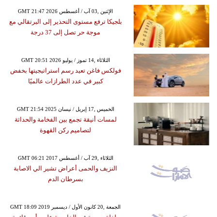
GMT 21:47 2026 الإثنين ,03 آب / أغسطس
بلجيكا ترفع مستوى التحذير إلى البرتقالي مع
موجة حر تصل إلى 37 درجة
GMT 20:51 2026 الثلاثاء ,14 تموز / يوليو
فولكس فاغن تعيد رسم استراتيجيتها بخفض
كبير في عدد الطرازات عالميًا
GMT 21:54 2025 الخميس ,17 إبريل / نيسان
لمسات أنيقة تجمع بين الفخامة والحداثة
لتصاميم ركن القهوة
GMT 06:21 2017 الثلاثاء ,29 آب / أغسطس
النزيف والحمى أعراض تشير الي الاصابة
بسرطان الدم
GMT 18:09 2019 الجمعة ,20 كانون الأول / ديسمبر