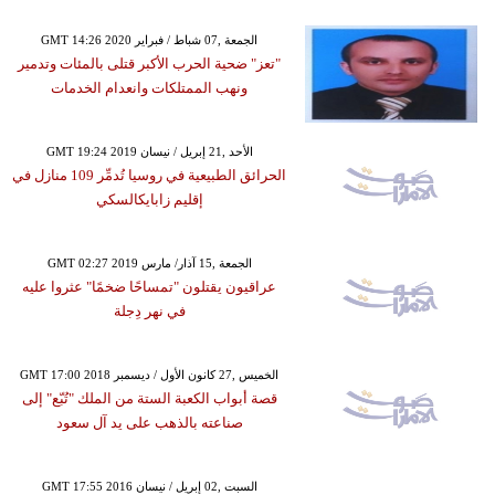
GMT 14:26 2020 الجمعة ,07 شباط / فبراير
"تعز" ضحية الحرب الأكبر قتلى بالمئات وتدمير
ونهب الممتلكات وانعدام الخدمات
GMT 19:24 2019 الأحد ,21 إبريل / نيسان
الحرائق الطبيعية في روسيا تُدمِّر 109 منازل في
إقليم زابايكالسكي
GMT 02:27 2019 الجمعة ,15 آذار/ مارس
عراقيون يقتلون "تمساحًا ضخمًا" عثروا عليه
في نهر دِجلة
GMT 17:00 2018 الخميس ,27 كانون الأول / ديسمبر
قصة أبواب الكعبة الستة من الملك "تُبّع" إلى
صناعته بالذهب على يد آل سعود
GMT 17:55 2016 السبت ,02 إبريل / نيسان