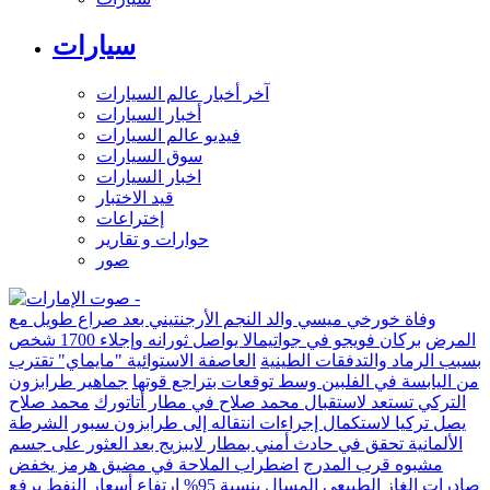
سيارات
آخر أخبار عالم السيارات
أخبار السيارات
فيديو عالم السيارات
سوق السيارات
اخبار السيارات
قيد الاختبار
إختراعات
حوارات و تقارير
صور
وفاة خورخي ميسي والد النجم الأرجنتيني بعد صراع طويل مع
المرض
بركان فويجو في جواتيمالا يواصل ثورانه وإجلاء 1700 شخص
بسبب الرماد والتدفقات الطينية
العاصفة الاستوائية "مايماي" تقترب
من اليابسة في الفلبين وسط توقعات بتراجع قوتها
جماهير طرابزون
التركي تستعد لاستقبال محمد صلاح في مطار أتاتورك
محمد صلاح
يصل تركيا لاستكمال إجراءات انتقاله إلى طرابزون سبور
الشرطة
الألمانية تحقق في حادث أمني بمطار لايبزيج بعد العثور على جسم
مشبوه قرب المدرج
اضطراب الملاحة في مضيق هرمز يخفض
صادرات الغاز الطبيعي المسال بنسبة 95%
ارتفاع أسعار النفط يرفع