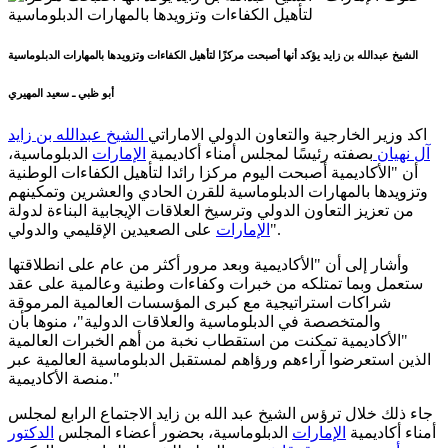
الشيخ عبدالله بن زايد يؤكد أنها أصبحت مركزًا لتأهيل الكفاءات وتزويدها بالمهارات الدبلوماسية
أبو ظبي ـ سعيد المهيري
اكد وزير الخارجية والتعاون الدولي الاماراتي
الشيخ عبدالله بن زايد
آل نهيان
بصفته رئيسًا لمجلس أمناء أكاديمية
الإمارات
الدبلوماسية،
أن "الأكاديمية أصبحت اليوم مركزا رائدا لتأهيل الكفاءات الوطنية
وتزويدها بالمهارات الدبلوماسية للقرن الحادي والعشرين وتمكينهم
من تعزيز التعاون الدولي وترسيخ العلاقات الإيجابية البناءة لدولة
على الصعيدين الإقليمي والدولي".
الإمارات
وأشار إلى أن "الأكاديمية وبعد مرور أكثر من عام على انطلاقتها
ستعمل وبما تمتلكه من خبرات وكفاءات وطنية وعالمية على عقد
شراكات استراتيجية مع كبرى المؤسسات العالمية المرموقة
والمتخصصة في الدبلوماسية والعلاقات الدولية"، منوها بأن
"الأكاديمية تمكنت من استقطاب نخبة من أهم الخبرات العالمية
الذين استعرضوا آراءهم ورؤاهم لمستقبل الدبلوماسية العالمية عبر
منصة الأكاديمية."
جاء ذلك خلال ترؤس الشيخ عبد الله بن زايد الاجتماع الرابع لمجلس
أمناء أكاديمية
الإمارات
الدبلوماسية، بحضور أعضاء المجلس
الدكتور