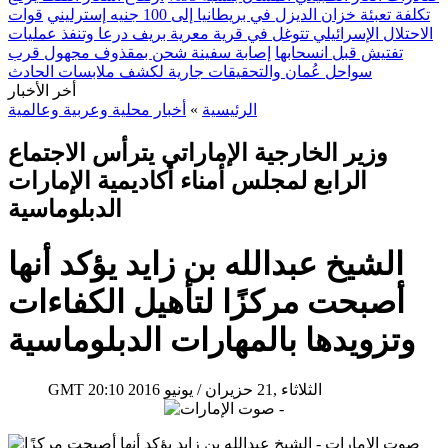
تكلفة تعبئة خزان الديزل في بريطانيا إلى 100 جنيه إسترليني
قوات
الاحتلال الإسرائيلي تتوغل في قرية معرية بريف درعا وتنفذ عمليات
تفتيش قبل انسحابها
إصابة سفينة شحن بمقذوف مجهول قرب
سواحل عُمان والتحقيقات جارية لكشف ملابسات الحادث
أخر الأخبار
الرئيسية
»
أخبار محلية وعربية وعالمية
وزير الخارجية الإماراتي يترأس الاجتماع
الرابع لمجلس أمناء أكاديمية الإمارات
الدبلوماسية
الشيخ عبدالله بن زايد يؤكد أنها
أصبحت مركزًا لتأهيل الكفاءات
وتزويدها بالمهارات الدبلوماسية
20:10 2016 الثلاثاء ,21 حزيران / يونيو
GMT