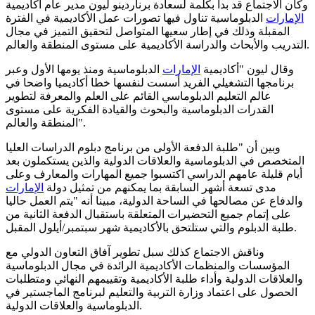
وكان الاجتماع قد بدأ بكلمة لسعادة برناردينو ليون مدير عام أكاديمية
الإمارات
الدبلوماسية تناول فيها تصورات عمل الأكاديمية في الفترة
المقبلة وذلك في إطار سعيها المتواصل لتحقيق التميز في مجال
التدريب والأبحاث والدراسة الأكاديمية على مستوى المنطقة والعالم.
وقال ليون "أكاديمية
الإمارات
الدبلوماسية ومنذ يومها الأول وعبر
برنامجها التشغيلي الفريد أسست لنفسها خطا أكاديميا واضحا في
عالم التعليم الدبلوماسي القائم على العلم والمعرفة لتطوير
القدرات الدبلوماسية والبحوث والقيادة الفكرية على مستوى
المنطقة والعالم".
وبين أن "طلبة الدفعة الأولى من برنامج دبلوم الدراسات العليا
المتخصص في الدبلوماسية والعلاقات الدولية والذين يستكملون بعد
أيام قليلة عامهم الدراسي اكتسبوا جميع المهارات والمعارف وعلى
مدى تسعة أشهر السابقة بما يمكنهم من تمثيل دولة
الإمارات
والدفاع عن مصالحها في الساحة الدولية، مبينا أنه "يتم العمل حاليا
على إتمام جميع التحضيرات المتعلقة باستقبال الدفعة الثانية من
طلبة الدبلوم والتي ستلتحق بالأكاديمية شهر سبتمبر/أيلول المقبل.
وناقش الاجتماع كذلك سبل تطوير آفاق التعاون الدولي مع
المؤسسات والمنظمات الأكاديمية الرائدة في مجال الدبلوماسية
والعلاقات الدولية وأداء طلبة الأكاديمية وتقييمهم النهائي ومتطلبات
الحصول على اعتماد وزارة التربية والتعليم لبرنامج الماجستير في
الدبلوماسية والعلاقات الدولية.