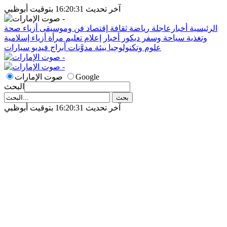
آخر تحديث 16:20:31 بتوقيت أبوظبي
الرئيسية
أخبارعاجلة
رياضة
ثقافة
إقتصاد
فن وموسيقى
أزياء
صحة
وتغذية
سياحة وسفر
ديكور
أخبار
إعلام
تعليم
مرأة
أزياء إسلامية
علوم وتكنولوجيا
بيئة
مدوَّنات
أبراج
فيديو
سيارات
Google
صوت الإمارات
البحث
آخر تحديث 16:20:31 بتوقيت أبوظبي