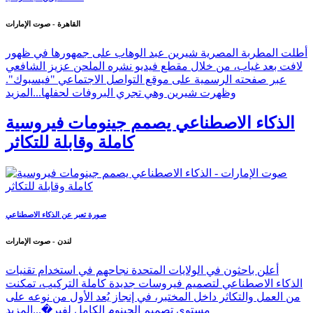
القاهرة - صوت الإمارات
أطلت المطربة المصرية شيرين عبد الوهاب على جمهورها في ظهور
لافت بعد غياب، من خلال مقطع فيديو نشره الملحن عزيز الشافعي
عبر صفحته الرسمية على موقع التواصل الاجتماعي "فيسبوك".
وظهرت شيرين وهي تجري البروفات لحفلها...
المزيد
الذكاء الاصطناعي يصمم جينومات فيروسية
كاملة وقابلة للتكاثر
صورة تعبر عن الذكاء الاصطناعي
لندن - صوت الإمارات
أعلن باحثون في الولايات المتحدة نجاحهم في استخدام تقنيات
الذكاء الاصطناعي لتصميم فيروسات جديدة كاملة التركيب، تمكنت
من العمل والتكاثر داخل المختبر، في إنجاز يُعد الأول من نوعه على
مستوى تصميم الجينوم الكامل لفير�...
المزيد