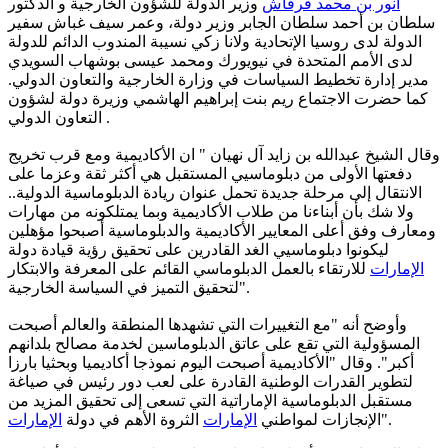
أنور بن محمد قرقاش
وزير الدولة للشؤون الخارجية و الدكتور
سلطان بن أحمد سلطان الجابر وزير دولة، وعمر سيف غباش سفير
الدولة لدى روسيا الإتحادية ولانا زكي نسيبة المندوب الدائم للدولة
لدى الأمم المتحدة في نيويورك ومحمد عيسى بوشهاب السويدي
مدير إدارة تخطيط السياسات في وزارة الخارجية والتعاون الدولي.
كما حضرت الاجتماع ريم بنت إبراهيم الهاشمي وزيرة دولة لشؤون
التعاون الدولي .
وقال الشيخ عبدالله بن زايد آل نهيان " ان الأكاديمية ومع قرب تخريج
دفعتها الأولى من دبلوماسيي المستقبل هي أكثر ثقة وعزما على
الانتقال إلى مرحلة جديدة تحمل عنوان ريادة الدبلوماسية الدولية..
ولا شك بأن أبناءنا من طلاب الأكاديمية وبما يمتلكونه من مهارات
ومعارف وفق أعلى المعايير الأكاديمية والدبلوماسية أصبحوا مؤهلين
ليكونوا دبلوماسيي الغد القادرين على تحقيق رؤية قيادة دولة
الإمارات
للارتقاء بالعمل الدبلوماسي القائم على المعرفة والابتكار
لتحقيق التميز في السياسة الخارجية".
وأوضح أنه "مع التغييرات التي تشهدها المنطقة والعالم أصبحت
المسؤولية التي تقع على عاتق الدبلوماسين لخدمة مصالح بلدانهم
أكبر". وقال "الأكاديمية أصبحت اليوم نموذجا أكاديميا وبحثيا بارزا
لتطوير القدرات الوطنية القادرة على لعب دور رئيس في صياغة
مستقبل الدبلوماسية الإماراتية التي تسعى إلى تحقيق المزيد من
".
الإنجازات لمواطني
الإمارات
الثروة الأهم في دولة
الإمارات