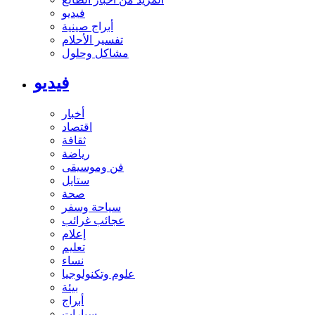
فيديو
أبراج صينية
تفسير الأحلام
مشاكل وحلول
فيديو
أخبار
اقتصاد
ثقافة
رياضة
فن وموسيقى
ستايل
صحة
سياحة وسفر
عجائب غرائب
إعلام
تعليم
نساء
علوم وتكنولوجيا
بيئة
أبراج
سيارات