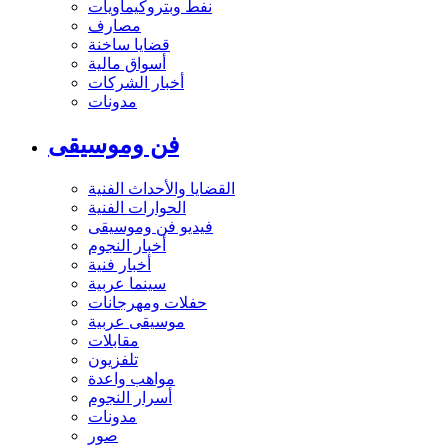
نفط وبتروكيماويات
مصارف
قضايا ساخنة
أسواق مالية
أخبار الشركات
مدونات
فن وموسيقى
القضايا والأحداث الفنية
الحوارات الفنية
فيديو فن وموسيقى
أخبار النجوم
أخبار فنية
سينما عربية
حفلات ومهرجانات
موسيقى عربية
مقابلات
تلفزيون
مواهب واعدة
أسرار النجوم
مدونات
صور