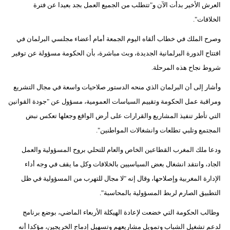
العرش الأخير بدأت الآن و"تتطلب من الجميع العمل بجد بعيدا عن فترة
مدوَّنات
الخلافات".
أبراج
وصرح الملك في خطاب ألقاه اليوم الجمعة أمام أعضاء مجلسي البرلمان في
فيديو
افتتاح الدورة البرلمانية الجديدة، وبث مباشرة، بأن الحكومة مسؤولة عن توفير
شروط نجاح هذه المرحلة.
سيارات
وأشار إلى أن البرلمان الذي منحه الدستور صلاحيات واسعة في مجال التشريع
ومراقبة عمل الحكومة وتقييم السياسات العمومية، مسؤول عن "جودة القوانين
التي تأطر تنفيذ المشاريع والقرارات على أرض الواقع وجعلها تعكس نبض
المجتمع وتلبي تطلعات وانشغالات المواطنين".
ودعا ملك المغرب القطاعين الخاص والعام للتحلي بروح المسؤولية والعمل
الجاد، وانتقد انشغال بعض السياسيين بالخلافات وكل ما يقف في وجه أداء
الإدارة المغربية وإصلاحها، وقال إنه "لا مجال للتهرب من المسؤولية في ظل
التطبيق الصارم لربط المسؤولية بالمحاسبة".
وطالب الحكومة التي خضعت لإعادة الهيكلة الأربعاء الماضي، بوضع برنامج
لدعم تشغيل الشباب وتمويل مشاريعهم وتسهيل إدماج الخريجين، مؤكدا أنه