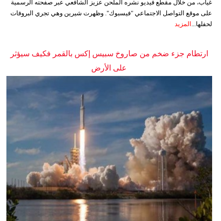
غياب، من خلال مقطع فيديو نشره الملحن عزيز الشافعي عبر صفحته الرسمية
على موقع التواصل الاجتماعي "فيسبوك". وظهرت شيرين وهي تجري البروفات
لحفلها...
المزيد
ارتطام جزء ضخم من صاروخ سبيس إكس بالقمر فكيف سيؤثر
على الأرض