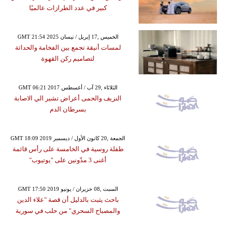
كبير في عدد الطرازات عالميًا
GMT 21:54 2025 الخميس ,17 إبريل / نيسان
لمسات أنيقة تجمع بين الفخامة والحداثة
لتصاميم ركن القهوة
GMT 06:21 2017 الثلاثاء ,29 آب / أغسطس
النزيف والحمى أعراض تشير الي الاصابة
بسرطان الدم
GMT 18:09 2019 الجمعة ,20 كانون الأول / ديسمبر
طفلة روسية في الخامسة على رأس قائمة
أغنى 3 مدّونين على "يوتيوب"
GMT 17:50 2019 السبت ,08 حزيران / يونيو
باحث يثبت بالدليل أن قصة "علاء الدين
والمصباح السحري" من حلب في سورية