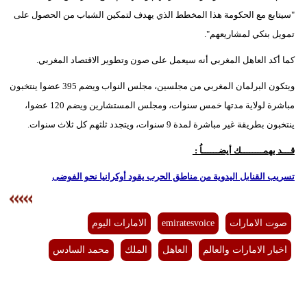
"سيتابع مع الحكومة هذا المخطط الذي يهدف لتمكين الشباب من الحصول على
تمويل بنكي لمشاريعهم".
كما أكد العاهل المغربي أنه سيعمل على صون وتطوير الاقتصاد المغربي.
ويتكون البرلمان المغربي من مجلسين، مجلس النواب ويضم 395 عضوا ينتخبون
مباشرة لولاية مدتها خمس سنوات، ومجلس المستشارين ويضم 120 عضوا،
ينتخبون بطريقة غير مباشرة لمدة 9 سنوات، ويتجدد ثلثهم كل ثلاث سنوات.
قـــد يهمــــــــك أيضــــــاُ :
تسريب القنابل اليدوية من مناطق الحرب يقود أوكرانيا نحو الفوضى
صوت الامارات
emiratesvoice
الامارات اليوم
اخبار الامارات والعالم
العاهل
الملك
محمد السادس