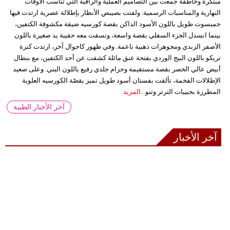
مبتكرة وخاطفة جمعت بين التصاميم العملية والراقية التي تناسب الأوقات
النهارية والمناسبات الرسمية. ولفتت بصيبص الأنظار بإطلالة عصرية ارتدت فيها
جمبسوت طويل باللون الأسود الداكن بقصة كورسيه ضيقة مكشوفة الكتفين،
بينما انسدل الجزء السفلي بقصة واسعة، ونسقت معه حقيبة يد صغيرة باللون
الأصفر الزبدي ومجوهرات ذهبية ناعمة. وفي ظهور كاجوال آخر، ارتدت كنزة
تريكو باللون البيج الوردي بفتحة عنق مائلة كشفت عن أحد الكتفين، مع بنطال
أبيض عالي الخصر بقصة مستقيمة وحزام جلدي رفيع باللون البني. وعلى صعيد
الإطلالات الفخمة، تألقت بفستان أسود طويل تميز بقصّة الكورسيه العلوية
المطرزة بحبيبات الترتر وتنو...
المزيد
آخر الأخبار الطبية
آخر الأخبار