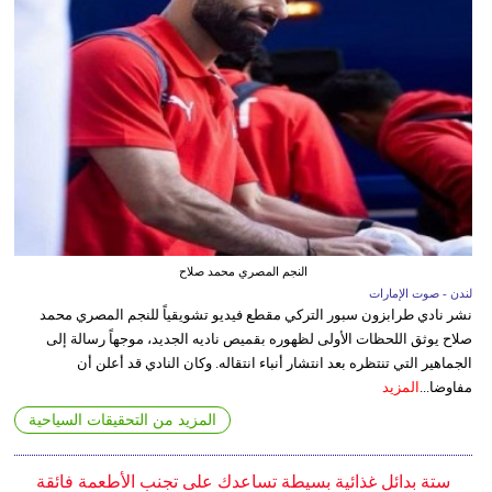
النجم المصري محمد صلاح
لندن - صوت الإمارات
نشر نادي طرابزون سبور التركي مقطع فيديو تشويقياً للنجم المصري محمد
صلاح يوثق اللحظات الأولى لظهوره بقميص ناديه الجديد، موجهاً رسالة إلى
الجماهير التي تنتظره بعد انتشار أنباء انتقاله. وكان النادي قد أعلن أن
مفاوضا...
المزيد
المزيد من التحقيقات السياحية
ستة بدائل غذائية بسيطة تساعدك على تجنب الأطعمة فائقة