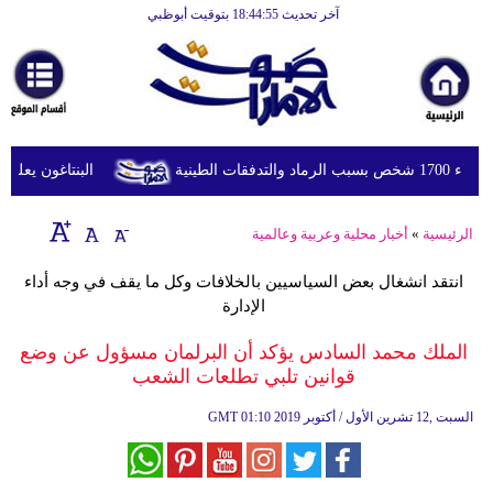
آخر تحديث 18:44:55 بتوقيت أبوظبي
الرئيسية
أخبارعاجلة
رياضة
ثقافة
طينية
البنتاغون يعلن مرا
إقتصاد
الرئيسية
»
أخبار محلية وعربية وعالمية
فن
انتقد انشغال بعض السياسيين بالخلافات وكل ما يقف في وجه أداء
وموسيقى
الإدارة
أزياء
الملك محمد السادس يؤكد أن البرلمان مسؤول عن وضع
قوانين تلبي تطلعات الشعب
صحة
01:10 2019 السبت ,12 تشرين الأول / أكتوبر
GMT
وتغذية
سياحة