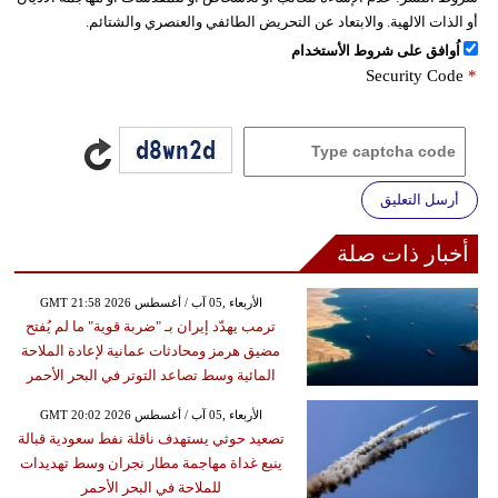
أو الذات الالهية. والابتعاد عن التحريض الطائفي والعنصري والشتائم.
اُوافق على شروط الأستخدام
Security Code
*
أرسل التعليق
أخبار ذات صلة
GMT 21:58 2026 الأربعاء ,05 آب / أغسطس
ترمب يهدّد إيران بـ "ضربة قوية" ما لم يُفتح
مضيق هرمز ومحادثات عمانية لإعادة الملاحة
المائية وسط تصاعد التوتر في البحر الأحمر
GMT 20:02 2026 الأربعاء ,05 آب / أغسطس
تصعيد حوثي يستهدف ناقلة نفط سعودية قبالة
ينبع غداة مهاجمة مطار نجران وسط تهديدات
للملاحة في البحر الأحمر