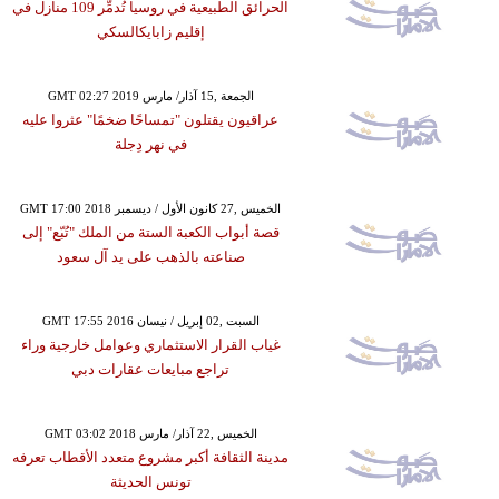
الحرائق الطبيعية في روسيا تُدمِّر 109 منازل في
إقليم زابايكالسكي
GMT 02:27 2019 الجمعة ,15 آذار/ مارس
عراقيون يقتلون "تمساحًا ضخمًا" عثروا عليه
في نهر دِجلة
GMT 17:00 2018 الخميس ,27 كانون الأول / ديسمبر
قصة أبواب الكعبة الستة من الملك "تُبّع" إلى
صناعته بالذهب على يد آل سعود
GMT 17:55 2016 السبت ,02 إبريل / نيسان
غياب القرار الاستثماري وعوامل خارجية وراء
تراجع مبايعات عقارات دبي
GMT 03:02 2018 الخميس ,22 آذار/ مارس
مدينة الثقافة أكبر مشروع متعدد الأقطاب تعرفه
تونس الحديثة