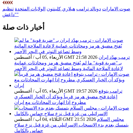
صوت الامارات
دونالد ترامب
هيلاري كلينتون
الولايات المتحدة
تنظيم
"داعش"
أخبار ذات صلة
ترمب يهدّد إيران
الأربعاء ,05 آب / أغسطس GMT 21:58 2026
بـ "ضربة قوية" ما لم يُفتح مضيق هرمز ومحادثات عمانية
لإعادة الملاحة المائية وسط تصاعد التوتر في البحر الأحمر
ترامب يتوقع
الأربعاء ,05 آب / أغسطس GMT 19:57 2026
إعادة فتح مضيق هرمز قريباً ويؤكد أن الخيار العسكري
مطروح إذا انهارت المحادثات مع إيران
مجلس السلام
الثلاثاء ,04 آب / أغسطس GMT 21:51 2026
يتمسك بعدم بدء الانسحاب الإسرائيلي من غزة قبل نزع سلاح
حماس بالكامل