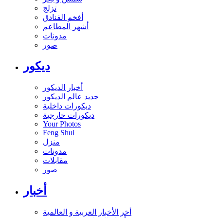
تزلج
أفخم الفنادق
أشهر المطاعم
مدونات
صور
ديكور
أخبار الديكور
جديد عالم الديكور
ديكورات داخلية
ديكورات خارجية
Your Photos
Feng Shui
منزل
مدونات
مقابلات
صور
أخبار
أخر الأخبار العربية و العالمية