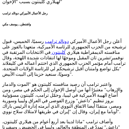
رجل الأعمال الأميركي دونالد ترامب
واشنطن ـ يوسف مكي
أعلن رجل الأعمال الأميركي
دونالد ترامب
رسميًا، الخميس، قبول
ترشيحه من الحزب الجمهوري للرئاسة الأميركية، متعهدا بالفوز على
منافسته الديمقراطية هيلاري
كلينتون
في الانتخابات المرتقبة في
نوفمبر/تشرين ثان المقبل وموجهًا لها انتقادات شديدة اللهجة، وقال
ترامب أمام مؤتمر الحزب الجمهوري الذي اختتم أعماله في كليفلاند
"بكل تواضع وامتنان أقبل ترشيحكم لي للرئاسة الولايات المتحدة،
وسويًا، سنعيد حزبنا إلى البيت الأبيض".
واعتبر ترامب أن رصيد منافسته كلينتون هو "الموت والدمار
والإرهاب" معتبرًا أنها من أوصل الإخوان إلى الحكم في مصر، ومن
أضاع الهيبة الأميركية في ليبيا، وحمّل ترامب، كلينتون مسؤولية
بروز تنظيم "داعش" وزرع الفوضى في العراق وليبيا وسورية
ومصر، منتقدًا أيضا الاتفاق النووي الذي أبرمته إدارة الرئيس باراك
أوباما مع إيران، وقال إن "إيران في طريقها لامتلاك سلاح نووي".
وأضاف ترامب "ماذا لدينا بعد أربع أعوام من هيلاري كلينتون،
"داعش" تمددّ في المنطقة والعالم، وليبيا في الحضيض، وسفيرنا