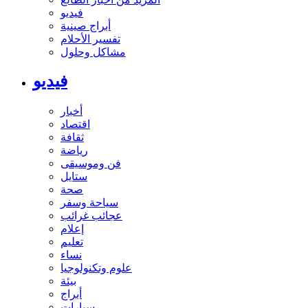
فيديو
أبراج صينية
تفسير الأحلام
مشاكل وحلول
فيديو
أخبار
اقتصاد
ثقافة
رياضة
فن وموسيقى
ستايل
صحة
سياحة وسفر
عجائب غرائب
إعلام
تعليم
نساء
علوم وتكنولوجيا
بيئة
أبراج
سيارات