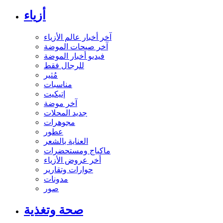
أزياء
آخر أخبار عالم الأزياء
آخر صيحات الموضة
فيديو أخبار الموضة
للرجال فقط
مُثير
مناسبات
إتيكيت
آخر موضة
جديد المحلات
مجوهرات
عطور
العناية بالشعر
ماكياج ومستحضرات
أخر عروض الأزياء
حوارات وتقارير
مدونات
صور
صحة وتغذية