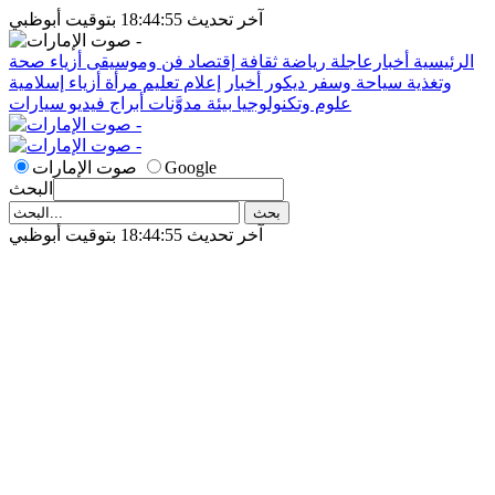
آخر تحديث 18:44:55 بتوقيت أبوظبي
الرئيسية
أخبارعاجلة
رياضة
ثقافة
إقتصاد
فن وموسيقى
أزياء
صحة
وتغذية
سياحة وسفر
ديكور
أخبار
إعلام
تعليم
مرأة
أزياء إسلامية
علوم وتكنولوجيا
بيئة
مدوَّنات
أبراج
فيديو
سيارات
Google
صوت الإمارات
البحث
آخر تحديث 18:44:55 بتوقيت أبوظبي