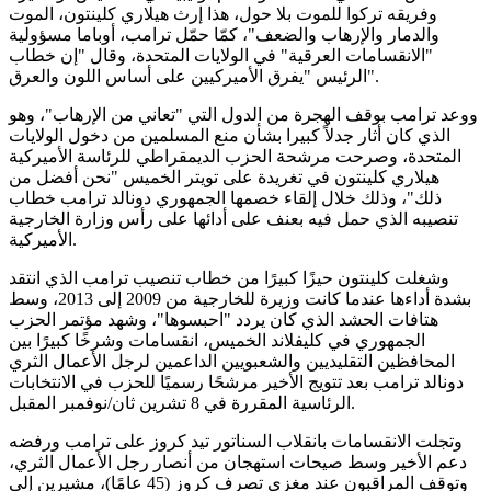
وفريقه تركوا للموت بلا حول، هذا إرث هيلاري كلينتون، الموت
والدمار والإرهاب والضعف"، كمّا حمّل ترامب، أوباما مسؤولية
"الانقسامات العرقية" في الولايات المتحدة، وقال "إن خطاب
الرئيس "يفرق الأميركيين على أساس اللون والعرق".
ووعد ترامب بوقف الهجرة من الدول التي "تعاني من الإرهاب"، وهو
الذي كان أثار جدلاً كبيرا بشأن منع المسلمين من دخول الولايات
المتحدة، وصرحت مرشحة الحزب الديمقراطي للرئاسة الأميركية
هيلاري كلينتون في تغريدة على تويتر الخميس "نحن أفضل من
ذلك"، وذلك خلال إلقاء خصمها الجمهوري دونالد ترامب خطاب
تنصيبه الذي حمل فيه بعنف على أدائها على رأس وزارة الخارجية
الأميركية.
وشغلت كلينتون حيزًا كبيرًا من خطاب تنصيب ترامب الذي انتقد
بشدة أداءها عندما كانت وزيرة للخارجية من 2009 إلى 2013، وسط
هتافات الحشد الذي كان يردد "احبسوها"، وشهد مؤتمر الحزب
الجمهوري في كليفلاند الخميس، انقسامات وشرخًا كبيرًا بين
المحافظين التقليديين والشعبويين الداعمين لرجل الأعمال الثري
دونالد ترامب بعد تتويج الأخير مرشحًا رسميًا للحزب في الانتخابات
الرئاسية المقررة في 8 تشرين ثان/نوفمبر المقبل.
وتجلت الانقسامات بانقلاب السناتور تيد كروز على ترامب ورفضه
دعم الأخير وسط صيحات استهجان من أنصار رجل الأعمال الثري،
وتوقف المراقبون عند مغزى تصرف كروز (45 عامًا)، مشيرين إلى