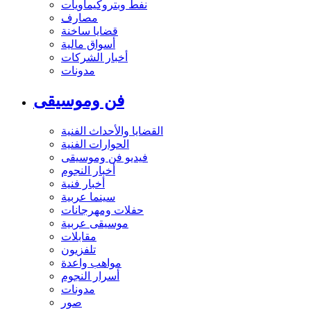
نفط وبتروكيماويات
مصارف
قضايا ساخنة
أسواق مالية
أخبار الشركات
مدونات
فن وموسيقى
القضايا والأحداث الفنية
الحوارات الفنية
فيديو فن وموسيقى
أخبار النجوم
أخبار فنية
سينما عربية
حفلات ومهرجانات
موسيقى عربية
مقابلات
تلفزيون
مواهب واعدة
أسرار النجوم
مدونات
صور