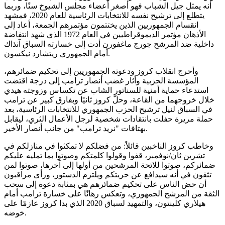
أنه يمثل جيل الشباب فهو أصغر أعضاء مجلس الشيوخ سنًا، وربما
يتطلع إلى ترشيح نفسه للانتخابات الرئاسية للعام 2020، فمشهد
انقسام الجمهوريين الذين يختتمون مؤتمرهم الجمعة، أعاد إلى
الأذهان مؤتمر الديموقراطيين في العام 1972 الذي شهد انتفاضة
داخلية ضد المرشح جورج ماغفورن أدت إلى خسارته السباق آنذاك
أمام الجمهوري ريتشارد نيكسون.
وأحرج انقلاب كروز ودعوته الجمهوريين إلى تحكيم ضمائرهم،
المؤسسة الحزبية وأثار غضب أنصار ترامب إلى درجة اقتضت
استدعاء حماية أمنية للسناتور الشاب عن تكساس وزوجته هيدي
خلال خروجهما من القاعة، وحلّ كروز ثانيًا وبفارق كبير عن ترامب
في السباق لنيل ترشيح الحزب الجمهوري للانتخابات الرئاسية، بعد
حملة مريرة حفلت بانتقادات شخصية لرجل الأعمال الثري، ليقابل
بهتافات "نريد ترامب" من جانب أنصار الأخير.
وخاطب كروز الناخبين قائلاً: من فضلكم لا تمكثوا في منازلكم في
تشرين ثان/نوفمبر، قفوا وقولوا كلمتكم وصوتوا بما تمليه عليكم
ضمائركم، صوتوا للائحة المرشحين من أولها إلى آخرها، صوتوا لمن
تثقون في أنه سيدافع عن حريتكم ويلتزم الدستور، ورأى مراقبون
أن حض الناس على تحكيم ضمائرهم هي بمثابة دعوة إلى سحب
الثقة من المرشح الجمهوري، وتعكس رهانًا على خسارة ترامب أمام
هيلاري كلينتون، والتمهيد لسباق 2020 الذي بدا كروز عازمًا على
خوضه.