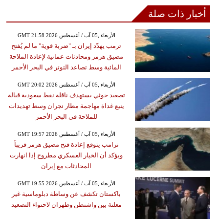
أخبار ذات صلة
GMT 21:58 2026 الأربعاء ,05 آب / أغسطس
ترمب يهدّد إيران بـ "ضربة قوية" ما لم يُفتح
مضيق هرمز ومحادثات عمانية لإعادة الملاحة
المائية وسط تصاعد التوتر في البحر الأحمر
GMT 20:02 2026 الأربعاء ,05 آب / أغسطس
تصعيد حوثي يستهدف ناقلة نفط سعودية قبالة
ينبع غداة مهاجمة مطار نجران وسط تهديدات
للملاحة في البحر الأحمر
GMT 19:57 2026 الأربعاء ,05 آب / أغسطس
ترامب يتوقع إعادة فتح مضيق هرمز قريباً
ويؤكد أن الخيار العسكري مطروح إذا انهارت
المحادثات مع إيران
GMT 19:55 2026 الأربعاء ,05 آب / أغسطس
باكستان تكشف عن وساطة دبلوماسية غير
معلنة بين واشنطن وطهران لاحتواء التصعيد