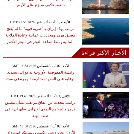
بالقمر فكيف سيؤثر على الأرض
GMT 21:58 2026 الأربعاء ,05 آب / أغسطس
ترمب يهدّد إيران بـ "ضربة قوية" ما لم يُفتح
مضيق هرمز ومحادثات عمانية لإعادة الملاحة
المائية وسط تصاعد التوتر في البحر الأحمر
الأخبار الأكثر قراءة
GMT 18:33 2026 الأحد ,02 آب / أغسطس
رئيسة المفوضية الأوروبية تدعو إلى تشديد
الرقابة على الحدود بعد أزمة الهجرة في سبتة
GMT 19:48 2026 الإثنين ,03 آب / أغسطس
ترامب يتحدث عن اتفاق مرتقب بشأن مضيق
هرمز والبرنامج النووي الإيراني وطهران تنفي
طلب مهلة
GMT 18:50 2026 الأحد ,02 آب / أغسطس
الأردن يجدد دعمه للكويت ويستنكر استهداف