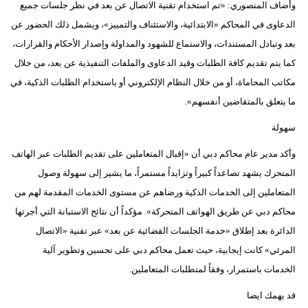
وأضاف المنصوري: «تم استخدام تقنية الاتصال عن بعد في نظر جلسات جميع
الدعاوى في المحاكم «الابتدائية، والاستئناف والتمييز»، ويشمل ذلك الحضور عن
بعد وتبادل المستندات، والاستماع للشهود والمداولة وإصدار الأحكام والقرارات،
كما يتم تقديم كافة الطلبات وقيد الدعاوى والملفات التنفيذية عن بعد، من خلال
مكاتب المحاماة، أو من خلال النظام الإلكتروني أو باستخدام الطلبات الذكية، في
ما يتعلق بالمتقاضين أنفسهم».
سهولة
وأكد مدير عام محاكم دبي أن «إقبال المتعاملين على تقديم الطلبات عبر الهاتف
المتحرك يشهد تصاعداً كبيراً وتزايداً مستمراً، ما يشير إلى سهولة وصول
المتعاملين إلى الخدمات الذكية ورضاهم عن مستوى الخدمات المقدمة لهم من
محاكم دبي عن طريق الهواتف المتحركة». مؤكداً أن نتائج الاستبانة التي أجرتها
الدائرة بعد إطلاق «خدمة الجلسات القضائية عن بعد» عبر تقنية «الاتصال
المرئي» كانت إيجابية، حيث تعمل محاكم دبي على تحسين وتطوير آلية
الخدمات باستمرار، وفقاً لمتطلبات المتعاملين.
قد يهمك ايضا