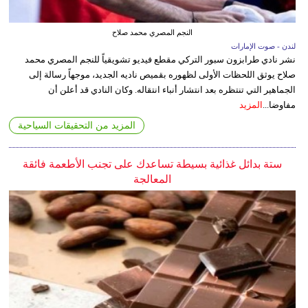
النجم المصري محمد صلاح
لندن - صوت الإمارات
نشر نادي طرابزون سبور التركي مقطع فيديو تشويقياً للنجم المصري محمد
صلاح يوثق اللحظات الأولى لظهوره بقميص ناديه الجديد، موجهاً رسالة إلى
الجماهير التي تنتظره بعد انتشار أنباء انتقاله. وكان النادي قد أعلن أن
مفاوضا...
المزيد
المزيد من التحقيقات السياحية
ستة بدائل غذائية بسيطة تساعدك على تجنب الأطعمة فائقة
المعالجة