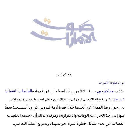
وسفر
ديكور
أخبار
إعلام
تعليم
مرأة
محاكم دبي
أزياء
دبى ـ صوت الامارات
إسلامية
حققت
محاكم دبي
نسبة 91% من رضا المتعاملين عن خدمة «
الجلسات القضائية
عن بعد
» عبر تقنية «الاتصال المرئي»، وذلك من خلال استبانة نشرتها محاكم
علوم
دبي حول رضا العملاء عن الخدمة خلال فترة أزمة فيروس كورونا المستجد؛ سعياً
وتكنولوجيا
منها إلى أخذ الإجراءات الوقائية والاحترازية، ومؤكدة بذلك أن «خدمة الجلسات
بيئة
القضائية عن بعد» تشكل خطوة كبيرة نحو تسهيل وتسريع عملية التقاضي،