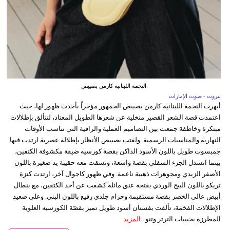
النجمة اللبنانية كارمن بصيبص
بيروت - صوت الإمارات
أبهرت النجمة اللبنانية كارمن بصيبص الجمهور مؤخراً بأحدث ظهور لها، حيث
اعتمدت قصة الشعر القصير متخلية عن شعرها الطويل المعتاد، لتتألق بإطلالات
مبتكرة وخاطفة جمعت بين التصاميم العملية والراقية التي تناسب الأوقات
النهارية والمناسبات الرسمية. ولفتت بصيبص الأنظار بإطلالة عصرية ارتدت فيها
جمبسوت طويل باللون الأسود الداكن بقصة كورسيه ضيقة مكشوفة الكتفين،
بينما انسدل الجزء السفلي بقصة واسعة، ونسقت معه حقيبة يد صغيرة باللون
الأصفر الزبدي ومجوهرات ذهبية ناعمة. وفي ظهور كاجوال آخر، ارتدت كنزة
تريكو باللون البيج الوردي بفتحة عنق مائلة كشفت عن أحد الكتفين، مع بنطال
أبيض عالي الخصر بقصة مستقيمة وحزام جلدي رفيع باللون البني. وعلى صعيد
الإطلالات الفخمة، تألقت بفستان أسود طويل تميز بقصّة الكورسيه العلوية
المطرزة بحبيبات الترتر وتنو...
المزيد