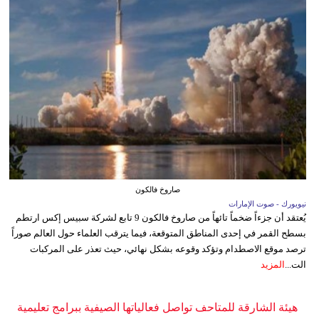
صاروخ فالكون
نيويورك - صوت الإمارات
يُعتقد أن جزءاً ضخماً تائهاً من صاروخ فالكون 9 تابع لشركة سبيس إكس ارتطم
بسطح القمر في إحدى المناطق المتوقعة، فيما يترقب العلماء حول العالم صوراً
ترصد موقع الاصطدام وتؤكد وقوعه بشكل نهائي، حيث تعذر على المركبات
الت...
المزيد
هيئة الشارقة للمتاحف تواصل فعالياتها الصيفية ببرامج تعليمية