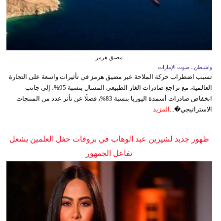
مضيق هرمز
واشنطن ـ صوت الإمارات
تسبب اضطراب حركة الملاحة عبر مضيق هرمز في تأثيرات واسعة على التجارة
العالمية، مع تراجع صادرات الغاز الطبيعي المسال بنسبة 95%، إلى جانب
انخفاض صادرات أسمدة اليوريا بنسبة 83%، فضلًا عن تأثر عدد من المنتجات
الاستراتيجي�...
المزيد
ظهور جديد لشيرين عبد الوهاب في بروفات حفل العلمين يشعل
تفاعل الجمهور