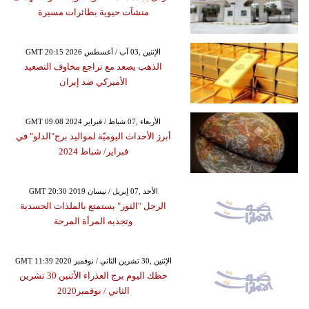
منشآت حيوية بطائرات مسيرة
GMT 20:15 2026 الإثنين ,03 آب / أغسطس
الذهب يصعد مع تراجع مخاوف التصعيد
الأميركي ضد إيران
GMT 09:08 2024 الأربعاء ,07 شباط / فبراير
أبرز الأحداث اليوميّة لمواليد برج"الدلو" في
فبراير/ شباط 2024
GMT 20:30 2019 الأحد ,07 إبريل / نيسان
الرجل "الثور" يستمتع بالملذات الجسدية
وتجذبه المرأة المرحة
GMT 11:39 2020 الإثنين ,30 تشرين الثاني / نوفمبر
حظك اليوم برج العذراء الأثنين 30 تشرين
الثاني / نوفمبر2020