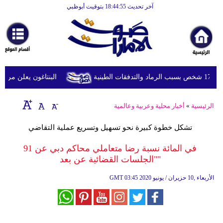
آخر تحديث 18:44:55 بتوقيت أبوظبي
الرئيسية
أخبارعاجلة
رياضة
ثقافة
البنتاغون يعلن مراجعة 
إقتصاد
الرئيسية
»
أخبار محلية وعربية وعالمية
فن
تشكل خطوة كبيرة نحو تسهيل وتسريع عملية التقاضي
وموسيقى
‪91 في المائة نسبة رضا متعاملي محاكم دبي عن
أزياء
"الجلسات القضائية عن بعد"
صحة
03:45 2020 الأربعاء ,10 حزيران / يونيو
GMT
وتغذية
سياحة