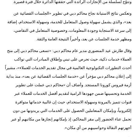
وتتوّج لسلسلة من الإنجازات الرائدة التي حققتها الدائرة خلال فترة قصيرة.
مدوَّنات
وتعكس نتائج الاستبانة نجاح محاكم دبي في تطوير «الجلسات القضائية عن
أبراج
بعد»، والذي يشمل سهولة وصول المتعامل للخدمة، وسهولة الاستخدام، إضافة
إلى سرعة الاستجابة وجودة المعلومات، وخصوصية المتعامل في التقاضي،
فيديو
ومظهر خدمة الجلسات عن بعد، وأخيراً النتيجة العامة والثقة.
سيارات
وقال طارش عيد المنصوري مدير عام محاكم دبي: «تسعى محاكم دبي إلى منح
العملاء خدمات ذكية، حيث تحرص على تبني وإطلاق المبادرات التي تواكب
أحدث التطورات التكنولوجية العالمية في مجال تقديم الخدمات للعملاء»، مشيراً
إلى إعلان محاكم دبي مؤخراً عن «خدمة الجلسات القضائية عن بعد»، منذ بداية
أزمة فيروس كورونا المستجد. وأضاف أن «محاكم دبي عملت على تطوير
الخدمة وتحسينها ضمن جهودها الرامية لتقديم أفضل الخدمات للعملاء عبر
قنوات تتميز بالمرونة وسهولة الاستخدام، حيث إن غالبية خدماتها متوافرة
إلكترونياً، وبإمكان المتعاملين الحصول على الخدمات التي يريدونها من دون
تحمل عناء الحضور إلى مقر المحاكم، إذ بإمكانهم إنجازها من مكاتبهم أو عبر
أجهزتهم النقالة وحواسيبهم من أي مكان».