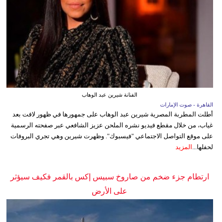
الفنانة شيرين عبد الوهاب
القاهرة - صوت الإمارات
أطلت المطربة المصرية شيرين عبد الوهاب على جمهورها في ظهور لافت بعد
غياب، من خلال مقطع فيديو نشره الملحن عزيز الشافعي عبر صفحته الرسمية
على موقع التواصل الاجتماعي "فيسبوك". وظهرت شيرين وهي تجري البروفات
لحفلها...
المزيد
ارتطام جزء ضخم من صاروخ سبيس إكس بالقمر فكيف سيؤثر
على الأرض