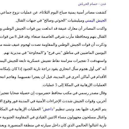
عدن - حسام الخرباش
كشفت مصادر أمنية يمنية صباح اليوم الثلاثاء، عن عمليات نزوح جماعي 
الجيش اليمني
وميليشيات "الحوثي وصالح" في جبهات القتال.
واكدت المصادر أن معارك عنيفة قد اندلعت بين قوات الجيش الوطني وا
القتال بنهم ومحافظة مأرب شرقي العاصمة صنعاء. وقد قتل 8 من قوات المتمردين في هذه المعارك.
وذكرت أن قوات الجيش الوطني والمقاومة تصدت لهجوم عنيف شنته ميلي
اليومين الماضيين في مناطق "بني فرج" و"المجاوحة" في مديرية نهم.
واستهدفت 3 تفجيرات متزامنة نقاط تفتيش عسكرية تابعة للجيش ا
أنه "في أول هجوم سأل انتحاري يقود دراجة نارية الجنود إذا كان بإمكان
الأقدام في أماكن أخرى في المدينة، قبل أن يفجرا نفسيهما. وهاجم انت
العمليات الإرهابية في المكلا إلى 5 عمليات.
يتم التعرف عليها بعد. وتبنى تنظيم "
داعش
" العمليات الإرهابية في المكلا
واغتال مسلحون مجهولون مساء الاثنين القيادي في المقاومة الجنوبية 
نارية اغتالوا الحالمي الذي كان داخل سيارته في منطقة المنصورة. ويع