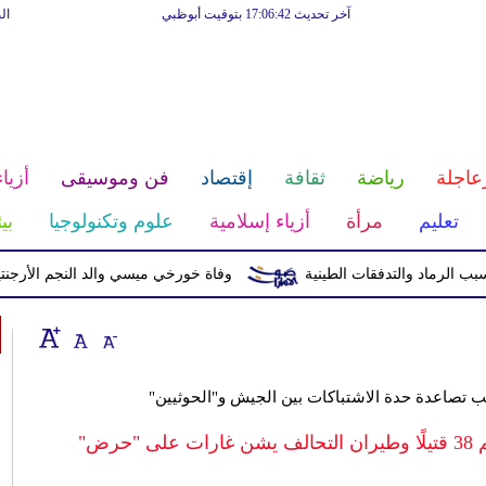
آخر تحديث 17:06:42 بتوقيت أبوظبي
ال
عاجلة
رياضة
ثقافة
إقتصاد
فن وموسيقى
أزياء
تعليم
مرأة
أزياء إسلامية
علوم وتكنولوجيا
بي
وفاة خورخي ميسي والد النجم الأرجنتيني ب
 تصاعدة حدة الاشتباكات بين الجيش و"الحوثيين"
رض"