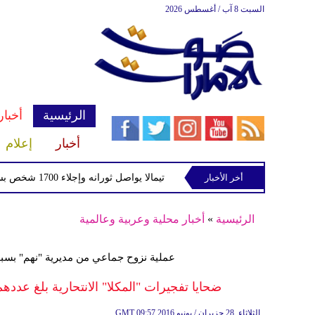
السبت 8 آب / أغسطس 2026
الرئيسية
أخبار
أخبار
إعلام
أخر الأخبار
بركان فويجو في جواتيمالا يواصل ثورانه وإجلاء 1700 شخص بسبب الرماد والتدفقات الطينية
الرئيسية
»
أخبار محلية وعربية وعالمية
عملية نزوح جماعي من مديرية "نهم" بسبب
ضحايا تفجيرات "المكلا" الانتحارية بلغ عددهم 38 قتيلًا وطيران التحالف يشن غارات على "ح
09:57 2016 الثلاثاء ,28 حزيران / يونيو
GMT