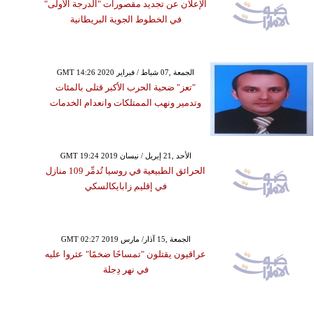
الإعلان عن تجديد مقصورات "الدرجة الأولى"
في الخطوط الجوية البريطانية
GMT 14:26 2020 الجمعة ,07 شباط / فبراير
"تعز" ضحية الحرب الأكبر قتلى بالمئات
وتدمير ونهب الممتلكات وانعدام الخدمات
GMT 19:24 2019 الأحد ,21 إبريل / نيسان
الحرائق الطبيعية في روسيا تُدمِّر 109 منازل
في إقليم زابايكالسكي
GMT 02:27 2019 الجمعة ,15 آذار/ مارس
عراقيون يقتلون "تمساحًا ضخمًا" عثروا عليه
في نهر دِجلة