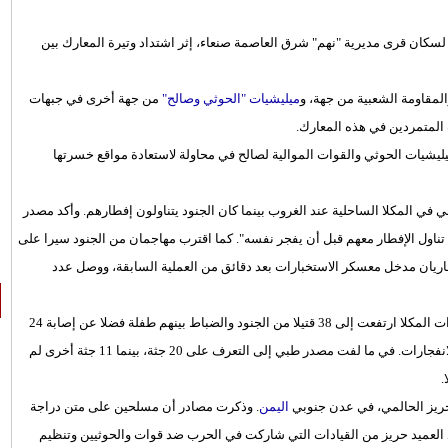
لسكان قرى مديرية "نهم" شرق العاصمة صنعاء، إثر اشتداد وتيرة المعارك بين
لمقاومة الشعبية من جهة، و
ميليشيات "الحوثي وصالح"
من جهة أخرى في جبهات
شيات الحوثي والقوات الموالية لصالح في محاولة لاستعادة مواقع خسرتها
ليمني في المكلا الساحلية عند الغروب بينما كان الجنود يتناولون إفطارهم. وأكد مصدر
ه تناول الإفطار معهم قبل أن يفجر نفسه". كما اقترب مهاجمان من الجنود سيرا على
حاريان مدخل معسكر الاستخبارات بعد دقائق من العملية السابقة، ووصل عدد
وقال مصدر رسمي في مكتب محافظ حضرموت إن حصيلة ضحايا تفجيرات المكلا ارتفعت إلى 38 قتيلا من الجنود والضباط بينهم طفلة فضلا عن إصابة 24
آخرين، وقوات الجيش شددت الإجراءات الأمنية في المدينة فور وقوع الانفجارات. في ما لفت مصدر طبي إلى التعرف على 20 جثة، بينما 11 جثة أخرى لم
.
حريز الحالمي، في عدن جنوبي
اليمن
. وذكرت مصادر أن مسلحين على متن دراجة
د العميد حريز من القيادات التي شاركت في الحرب ضد قوات والحوثيين وتنظيم