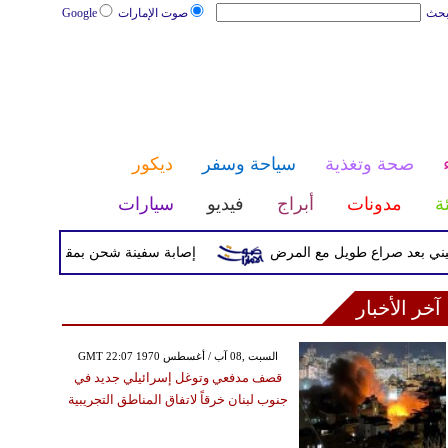
بحث
صوت الإمارات
Google
صحة وتغذية
سياحة وسفر
ديكور
ئة
مدونات
أبراج
فيديو
سيارات
عد صراع طويل مع المرض
إصابة سفينة شحن بمقذوف مجهول قرب س
آخر الأخبار
GMT 22:07 1970 السبت ,08 آب / أغسطس
قصف مدفعي وتوغل إسرائيلي جديد في
جنوب لبنان خرقاً لاتفاق المناطق التجريبية