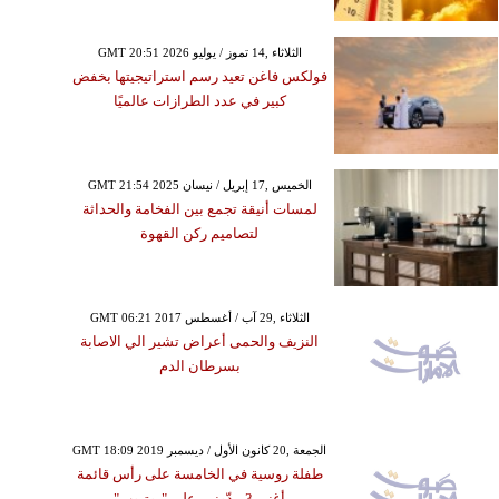
GMT 20:51 2026 الثلاثاء ,14 تموز / يوليو
فولكس فاغن تعيد رسم استراتيجيتها بخفض
كبير في عدد الطرازات عالميًا
GMT 21:54 2025 الخميس ,17 إبريل / نيسان
لمسات أنيقة تجمع بين الفخامة والحداثة
لتصاميم ركن القهوة
GMT 06:21 2017 الثلاثاء ,29 آب / أغسطس
النزيف والحمى أعراض تشير الي الاصابة
بسرطان الدم
GMT 18:09 2019 الجمعة ,20 كانون الأول / ديسمبر
طفلة روسية في الخامسة على رأس قائمة
أغنى 3 مدّونين على "يوتيوب"