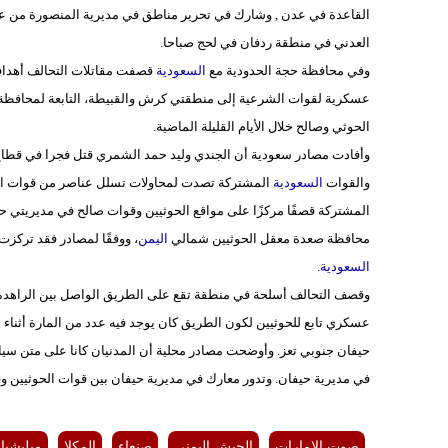
القاعدة في عدن , وشارك في تحرير مناطق في مديرية المنصورة من عناص
العدني في منطقة ردفان في لحج صباحا.
وفي محافظة حجة الحدودية مع
السعودية
قصفت مقاتلات التحالف أهداف
عسكرية لقوات الشرعية إلى منطقتي كرش والقبيطة، التابعة لمحافظة ل
الحوثي وصالح خلال الأيام القليلة الماضية.
وأفادت مصادر سعودية أن الجندي وليد حمد الشمري قتل فجرا في قطاع 
والقوات
السعودية
المشتركة تصدت لمحاولات تسلل عناصر من قوات ال
المشتركة قصفًا مركزًا على مواقع الحوثيين وقوات صالح في مديريتي
محافظة صعدة معقل الحوثيين شمالي
اليمن
، ووفقًا لمصادر فقد تركز
السعودية
.
وقصف التحالف أسلحة في منطقة تقع على الطريق الواصل بين الراهدة 
عسكري تابع للحوثيين لكون الطريق كان يوجد فيه عدد من المارة أثناء 
حيفان جنوبي تعز. وأوضحت مصادر محلية أن المدنيان كانا على متن سيا
في مديرية حيفان. وتدور معارك في مديرية حيفان بين قوات الحوثيين وق
صوت الإمارات
الجيش اليمني
صنعاء
المكلا
ميليشيا