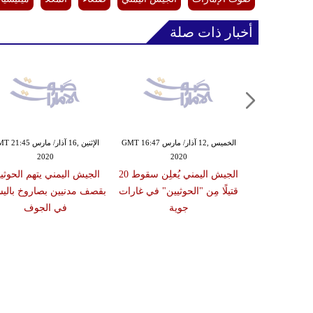
أخبار ذات صلة
الإثنين ,02 آذار/ مارس GMT 17:58
الخميس ,12 آذار/ مارس GMT 16:47
الإثنين ,16 آذار/ مارس 45
2020
2020
20
يين من رئيس
الجيش اليمني يُعلِن سقوط 20
الجيش اليمني يتهم الحوثي
الفريق بن عزيز
قتيلًا مِن "الحوثيين" في غارات
بقصف مدنيين بصاروخ بالي
 المدنية
جوية
في الجوف