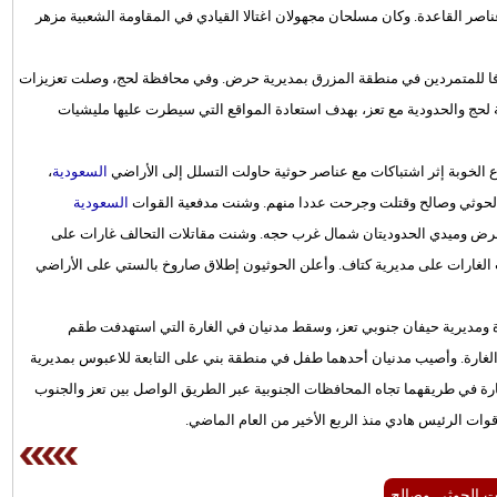
ر القاعدة. وكان مسلحان مجهولان اغتالا القيادي في المقاومة الشعبية مزهر
ا للمتمردين في منطقة المزرق بمديرية حرض. وفي محافظة لحج، وصلت تعزيزات
حج والحدودية مع تعز، بهدف استعادة المواقع التي سيطرت عليها مليشيات
الخوبة إثر اشتباكات مع عناصر حوثية حاولت التسلل إلى الأراضي
السعودية
،
حوثي وصالح وقتلت وجرحت عددا منهم. وشنت مدفعية القوات
السعودية
 حرض وميدي الحدوديتان شمال غرب حجه. وشنت مقاتلات التحالف غارات على
ت الغارات على مديرية كتاف. وأعلن الحوثيون إطلاق صاروخ بالستي على الأراضي
ومديرية حيفان جنوبي تعز، وسقط مدنيان في الغارة التي استهدفت طقم
الغارة. وأصيب مدنيان أحدهما طفل في منطقة بني على التابعة للاعبوس بمديرية
رة في طريقهما تجاه المحافظات الجنوبية عبر الطريق الواصل بين تعز والجنوب
وات الرئيس هادي منذ الربع الأخير من العام الماضي.
ت الحوثي وصالح