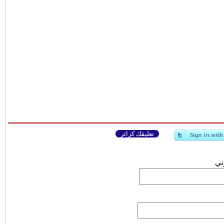
تعليقك كزائر
وني