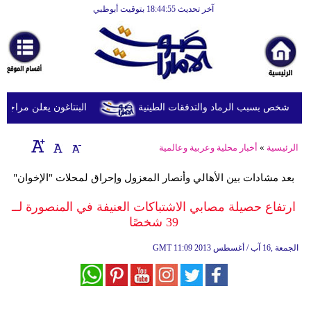
آخر تحديث 18:44:55 بتوقيت أبوظبي
الرئيسية
أخبارعاجلة
رياضة
ثقافة
البنتاغون يعلن مراجعة ال
إقتصاد
الرئيسية
»
أخبار محلية وعربية وعالمية
فن
بعد مشادات بين الأهالي وأنصار المعزول وإحراق لمحلات "الإخوان"
وموسيقى
ارتفاع حصيلة مصابي الاشتباكات العنيفة في المنصورة لــ
أزياء
39 شخصًا
صحة
11:09 2013 الجمعة ,16 آب / أغسطس
GMT
وتغذية
سياحة