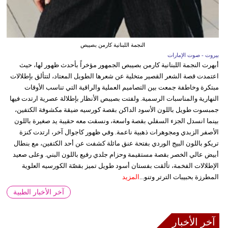
النجمة اللبنانية كارمن بصيبص
بيروت - صوت الإمارات
أبهرت النجمة اللبنانية كارمن بصيبص الجمهور مؤخراً بأحدث ظهور لها، حيث
اعتمدت قصة الشعر القصير متخلية عن شعرها الطويل المعتاد، لتتألق بإطلالات
مبتكرة وخاطفة جمعت بين التصاميم العملية والراقية التي تناسب الأوقات
النهارية والمناسبات الرسمية. ولفتت بصيبص الأنظار بإطلالة عصرية ارتدت فيها
جمبسوت طويل باللون الأسود الداكن بقصة كورسيه ضيقة مكشوفة الكتفين،
بينما انسدل الجزء السفلي بقصة واسعة، ونسقت معه حقيبة يد صغيرة باللون
الأصفر الزبدي ومجوهرات ذهبية ناعمة. وفي ظهور كاجوال آخر، ارتدت كنزة
تريكو باللون البيج الوردي بفتحة عنق مائلة كشفت عن أحد الكتفين، مع بنطال
أبيض عالي الخصر بقصة مستقيمة وحزام جلدي رفيع باللون البني. وعلى صعيد
الإطلالات الفخمة، تألقت بفستان أسود طويل تميز بقصّة الكورسيه العلوية
المطرزة بحبيبات الترتر وتنو...
المزيد
آخر الأخبار الطبية
آخر الأخبار