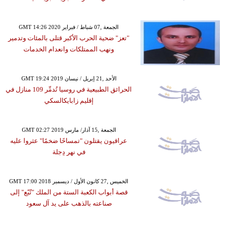
GMT 14:26 2020 الجمعة ,07 شباط / فبراير
"تعز" ضحية الحرب الأكبر قتلى بالمئات وتدمير
ونهب الممتلكات وانعدام الخدمات
GMT 19:24 2019 الأحد ,21 إبريل / نيسان
الحرائق الطبيعية في روسيا تُدمِّر 109 منازل في
إقليم زابايكالسكي
GMT 02:27 2019 الجمعة ,15 آذار/ مارس
عراقيون يقتلون "تمساحًا ضخمًا" عثروا عليه
في نهر دِجلة
GMT 17:00 2018 الخميس ,27 كانون الأول / ديسمبر
قصة أبواب الكعبة الستة من الملك "تُبّع" إلى
صناعته بالذهب على يد آل سعود