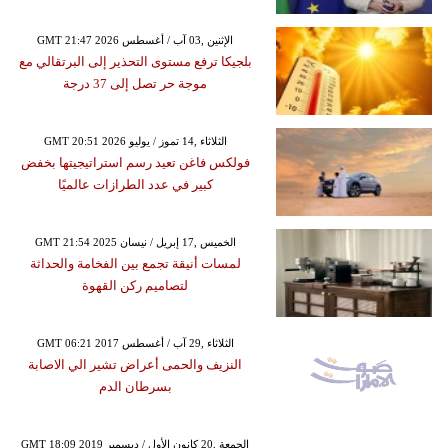
GMT 21:47 2026 الإثنين ,03 آب / أغسطس
بلجيكا ترفع مستوى التحذير إلى البرتقالي مع
موجة حر تصل إلى 37 درجة
GMT 20:51 2026 الثلاثاء ,14 تموز / يوليو
فولكس فاغن تعيد رسم استراتيجيتها بخفض
كبير في عدد الطرازات عالميًا
GMT 21:54 2025 الخميس ,17 إبريل / نيسان
لمسات أنيقة تجمع بين الفخامة والحداثة
لتصاميم ركن القهوة
GMT 06:21 2017 الثلاثاء ,29 آب / أغسطس
النزيف والحمى أعراض تشير الي الاصابة
بسرطان الدم
GMT 18:09 2019 الجمعة ,20 كانون الأول / ديسمبر