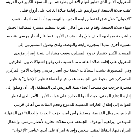
المعزول، الأمر الذي تطور لقيام الأهالي بطردهم من المسجد الكبير في القرية،
مدوَّنات
عقب صلاة الجمعة، لإصرارهم على إقامة صلاة الغائب على أرواح قتلى
أبراج
"الإخوان" خلال فض اعتصام رابعة العدوية والنهضة وبدأت المصادمات عقب
انتهاء صلاة الجمعة، وقيام عدد من أهالي القرية بتنظيم مسيرة لمطالبة الجيش
فيديو
والشرطة بمواجهه العنف والإرهاب وفرض الأمن، فيما قام أنصار مرسي بتنظيم
سيارات
مسيرة أخرى تنديدًا بمجزرة رابعة والنهضة، ولدى وصول المسيرتين إلى
المسجد الكبير لانتظار خروج المصلين، وقعت مشادات نتيجة إصرار مؤيدي
المعزول على إقامة صلاة الغائب، مما تسبب في وقوع اشتباكات بين الطرفين
وفي المنصورة، نشبت اشتباكات عنيفة بين أنصار مرسي وقوات الأمن المركزي
المتمركزة في محيط حي الجامعة، عقب قيام أعضاء تنظيم "الإخوان" بتنظيم
مسيرة خرجت من مسجد أعضاء هيئة التدريس في المنطقة، إلى أن وصلوا إلى
إدارة الدفاع المدني، حيث ألقوا الحجارة على قوات الأمن، الأمر الذي اضطر
القوات إلى إطلاق الغازات المسيلة للدموع وهجم المئات من أهالي قريتي
الرياض وبرمبال القديمة، مسقط رأس أمين حزب "الحرية والعدالة" في الدقهلية
المهندس إبراهيم أبوعوف، الجمعة، على محلات تجارية لأنصار مرسي، وإشعال
النيران فيها، انتقامًا لمقتل شخص وإصابة امرأة على أيدي عناصر "الإخوان"