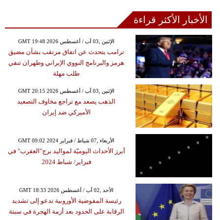
الأخبار الأكثر قراءة
GMT 19:48 2026 الإثنين ,03 آب / أغسطس
ترامب يتحدث عن اتفاق مرتقب بشأن مضيق
هرمز والبرنامج النووي الإيراني وطهران تنفي
طلب مهلة
GMT 20:15 2026 الإثنين ,03 آب / أغسطس
الذهب يصعد مع تراجع مخاوف التصعيد
الأميركي ضد إيران
GMT 09:02 2024 الأربعاء ,07 شباط / فبراير
أبرز الأحداث اليوميّة لمواليد برج"العقرب" في
فبراير/ شباط 2024
GMT 18:33 2026 الأحد ,02 آب / أغسطس
رئيسة المفوضية الأوروبية تدعو إلى تشديد
الرقابة على الحدود بعد أزمة الهجرة في سبتة