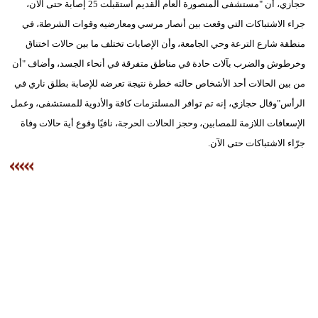
حجازي، أن "مستشفى المنصورة العام القديم استقبلت 25 إصابة حتى الآن،
جراء الاشتباكات التي وقعت بين أنصار مرسي ومعارضيه وقوات الشرطة، في
منطقة شارع الترعة وحي الجامعة، وأن الإصابات تختلف ما بين حالات اختناق
وخرطوش والضرب بآلات حادة في مناطق متفرقة في أنحاء الجسد، وأضاف "أن
من بين الحالات أحد الأشخاص حالته خطرة نتيجة تعرضه للإصابة بطلق ناري في
الرأس"وقال حجازي، إنه تم توافر المسلتزمات كافة والأدوية للمستشفى، وعمل
الإسعافات اللازمة للمصابين، وحجز الحالات الحرجة، نافيًا وقوع أية حالات وفاة
جرّاء الاشتباكات حتى الآن.