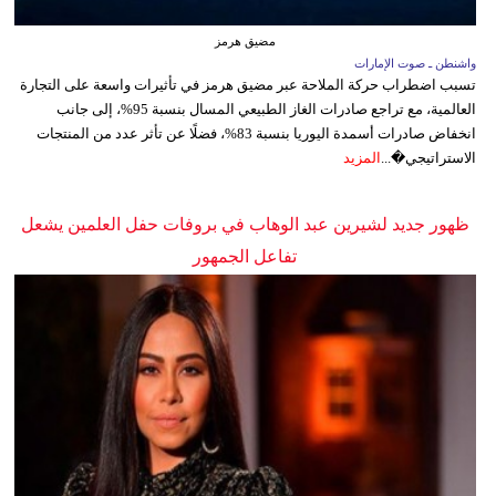
مضيق هرمز
واشنطن ـ صوت الإمارات
تسبب اضطراب حركة الملاحة عبر مضيق هرمز في تأثيرات واسعة على التجارة
العالمية، مع تراجع صادرات الغاز الطبيعي المسال بنسبة 95%، إلى جانب
انخفاض صادرات أسمدة اليوريا بنسبة 83%، فضلًا عن تأثر عدد من المنتجات
الاستراتيجي�...
المزيد
ظهور جديد لشيرين عبد الوهاب في بروفات حفل العلمين يشعل
تفاعل الجمهور