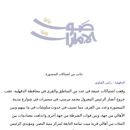
وسفر
ديكور
أخبار
إعلام
تعليم
مرأة
جانب من اشتباكات المنصورة
أزياء
الدقهلية - رامي القناوي
إسلامية
وقعت اشتباكات عنيفة في عدد من المناطق والقرى في محافظة الدقهلية، عقب
خروج أنصار الرئيس المعزول محمد مرسي، في مسيرات في شوارع مدينة
علوم
المنصورة وعدد من القرى، مما تسبب في حدوث مناوشات في ما بينهم وبين
وتكنولوجيا
الأهالي من جهة، وبين قوات الشرطة من جهة أخرى واندلعت مصادمات بين
بيئة
المئات من أهالي قرية ميت تمامة التابعة لمركز منية النصر، ومؤيدي الرئيس