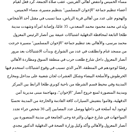
مساء الخميس وانتفض أهالي القريتين، عقب صلاة الجمعة، كرد فعل لقيام
أعضاء تنظيم جماعة "الإخوان المسلمين" بتنظيم مسيرة، مساء الخميس،
والهجوم على عدد من أهالي قرية الرياض، مما تسبب في مقتل أحد الأشخاص،
ويُدعي محمد محمود محمد السعدني، 35 عامًا، وإصابة امرأة وشهدت مدينة
طلخا التابعة لمحافظة الدقهلية اشتباكات عنيفة بين أنصار الرئيس المعزول
محمد مرسى، والأهالي بعد تنظيم جماعة "الإخوان المسلمين" مسيرة خرجت
من مسجد غنام وانطلقت في عدد من الشوارع، وبدأت الاشتباكات بعد مرور
أنصار المعزول داخل شارع طلعت حرب في منطقة السوق ومطاردة الأهالي
رفضًا لوجودهم في المنطقة، الأمر الذي تسبب في وقوع اشتباكات استخدم فيها
الخرطوش والأسلحة البيضاء وشكل العشرات لجان شعبية على مداخل ومخارج
المدينة وفي محيط قسم الشرطة من ناحية كوبري طلخا الرابط بين المركز
ومدينة المنصورة لمنع خروج أنصار "الإخوان"، ومهاجمة مبنى مديرية أمن
الدقهلية، وقاموا بتفتيش السيارات كافة القادمة والخارجة من المدينة تحسبًا
لوجود أية أسلحة في داخلها ووصل عدد المصابين إلى 36 شخص جراء تجدد
المواجهات في شارع جيهان والترعة وحى الجامعة في مدينة المنصورة بين
أنصار المعزول والأهالي وأكد وكيل وزارة الصحة في الدقهلية الدكتور مجدي