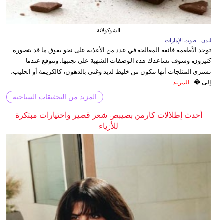
الشوكولاتة
لندن - صوت الإمارات
توجد الأطعمة فائقة المعالجة في عدد من الأغذية على نحو يفوق ما قد يتصوره
كثيرون، وسوف تساعدك هذه الوصفات الشهية على تجنبها. ونتوقع عندما
نشتري المثلجات أنها تتكون من خليط لذيذ وغني بالدهون، كالكريمة أو الحليب،
إلى �...
المزيد
المزيد من التحقيقات السياحية
أحدث إطلالات كارمن بصيبص شعر قصير واختيارات مبتكرة
للأزياء