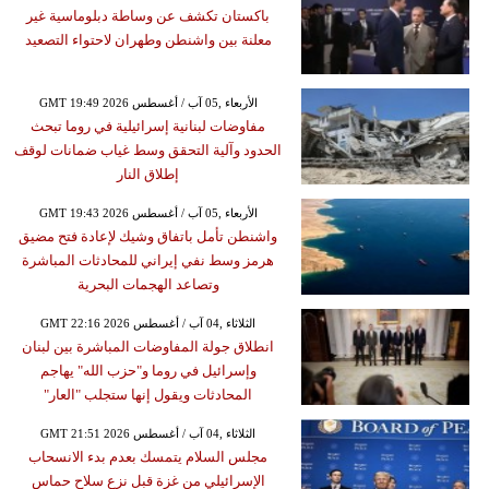
باكستان تكشف عن وساطة دبلوماسية غير
معلنة بين واشنطن وطهران لاحتواء التصعيد
GMT 19:49 2026 الأربعاء ,05 آب / أغسطس
مفاوضات لبنانية إسرائيلية في روما تبحث
الحدود وآلية التحقق وسط غياب ضمانات لوقف
إطلاق النار
GMT 19:43 2026 الأربعاء ,05 آب / أغسطس
واشنطن تأمل باتفاق وشيك لإعادة فتح مضيق
هرمز وسط نفي إيراني للمحادثات المباشرة
وتصاعد الهجمات البحرية
GMT 22:16 2026 الثلاثاء ,04 آب / أغسطس
انطلاق جولة المفاوضات المباشرة بين لبنان
وإسرائيل في روما و"حزب الله" يهاجم
المحادثات ويقول إنها ستجلب "العار"
GMT 21:51 2026 الثلاثاء ,04 آب / أغسطس
مجلس السلام يتمسك بعدم بدء الانسحاب
الإسرائيلي من غزة قبل نزع سلاح حماس