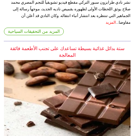
نشر نادي طرابزون سبور التركي مقطع فيديو تشويقياً للنجم المصري محمد
صلاح يوثق اللحظات الأولى لظهوره بقميص ناديه الجديد، موجهاً رسالة إلى
الجماهير التي تنتظره بعد انتشار أنباء انتقاله. وكان النادي قد أعلن أن
مفاوضا...
المزيد
المزيد من التحقيقات السياحية
ستة بدائل غذائية بسيطة تساعدك على تجنب الأطعمة فائقة
المعالجة