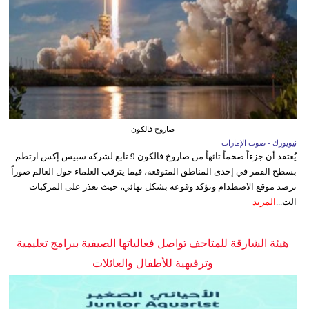
صاروخ فالكون
نيويورك - صوت الإمارات
يُعتقد أن جزءاً ضخماً تائهاً من صاروخ فالكون 9 تابع لشركة سبيس إكس ارتطم
بسطح القمر في إحدى المناطق المتوقعة، فيما يترقب العلماء حول العالم صوراً
ترصد موقع الاصطدام وتؤكد وقوعه بشكل نهائي، حيث تعذر على المركبات
الت...
المزيد
هيئة الشارقة للمتاحف تواصل فعالياتها الصيفية ببرامج تعليمية
وترفيهية للأطفال والعائلات