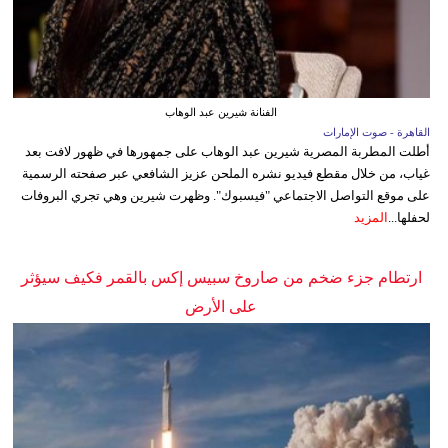
الفنانة شيرين عبد الوهاب
القاهرة - صوت الإمارات
أطلت المطربة المصرية شيرين عبد الوهاب على جمهورها في ظهور لافت بعد
غياب، من خلال مقطع فيديو نشره الملحن عزيز الشافعي عبر صفحته الرسمية
على موقع التواصل الاجتماعي "فيسبوك". وظهرت شيرين وهي تجري البروفات
لحفلها...
المزيد
ارتطام جزء ضخم من صاروخ سبيس إكس بالقمر فكيف سيؤثر
على الأرض