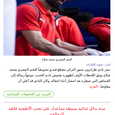
النجم المصري محمد صلاح
لندن - صوت الإمارات
نشر نادي طرابزون سبور التركي مقطع فيديو تشويقياً للنجم المصري محمد
صلاح يوثق اللحظات الأولى لظهوره بقميص ناديه الجديد، موجهاً رسالة إلى
الجماهير التي تنتظره بعد انتشار أنباء انتقاله. وكان النادي قد أعلن أن
مفاوضا...
المزيد
المزيد من التحقيقات السياحية
ستة بدائل غذائية بسيطة تساعدك على تجنب الأطعمة فائقة
المعالجة