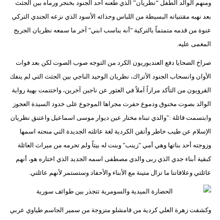
ومنهم الوالد الطفل “نظريان” الذي طعنه أحد الجنود بخنجر ورماه بين الجثث
بعد نهبه مقتنياته البسيطة من اللباس وحذائه الأسود الذي نزعه الجندي التركي
عنوة من قدمه متمتماً بالتركية "أنه يناسب ابني" آخر ما سمعه نظريان الجريح
المغمى عليه.
صراخ الضحايا دفع العنديوريون الكرد من التوجه صوب الصوت لكن بعد فوات
الأوان وانسحاب الجنود الأتراك، نظريان الوحيد الناجي بين الجثث التي لم ينفك
القرويون من التأكد مراراً آملاً في العثور عن ناجين آخرين، واختتمت بهية رواية
الوالد بصوت مخنوق ودموع حفرت مجراها الموجوع على خدود السيدة العجوز
وابتسمت قائلة :"والدي تبناه مختار عين ديوار موسى اسماعيل واعتنق نظريان
الإسلام عن طيب خاطر وأتقن الكردية لغة عائلته الجديدة التي منحته اسمها
وزوجته أحد بناتها وهي أمي "زينب" وبنت له بيتاً ولم تحرمه من ميراث العائلة
كبقية أبناء جدي الذي ربى والدي مصطفى اسمه الجديد الذي اختاره هو، أنهم
عائلتي وعلاقاتنا ما تزال متينة مع الأبناء والأحفاد وستستمر لأنهم عائلتي.
وكشفت زهرة العلي كردية من قامشلو متزوجة من سمير الجاسم طياوي عربي