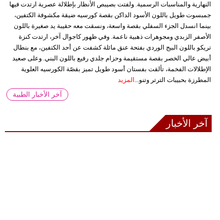
النهارية والمناسبات الرسمية. ولفتت بصيبص الأنظار بإطلالة عصرية ارتدت فيها
جمبسوت طويل باللون الأسود الداكن بقصة كورسيه ضيقة مكشوفة الكتفين،
بينما انسدل الجزء السفلي بقصة واسعة، ونسقت معه حقيبة يد صغيرة باللون
الأصفر الزبدي ومجوهرات ذهبية ناعمة. وفي ظهور كاجوال آخر، ارتدت كنزة
تريكو باللون البيج الوردي بفتحة عنق مائلة كشفت عن أحد الكتفين، مع بنطال
أبيض عالي الخصر بقصة مستقيمة وحزام جلدي رفيع باللون البني. وعلى صعيد
الإطلالات الفخمة، تألقت بفستان أسود طويل تميز بقصّة الكورسيه العلوية
المطرزة بحبيبات الترتر وتنو...
المزيد
آخر الأخبار الطبية
آخر الأخبار