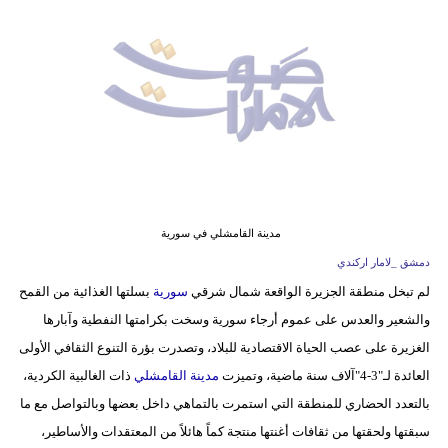
وسفر
ديكور
أخبار
إعلام
تعليم
مرأة
مدينة القامشلي في سورية
دمشق _لامار اركندي
أزياء
لم تبخل منطقة الجزيرة الواقعة شمال شرقي
سورية
بسلتها الغذائية من القمح
إسلامية
والشعير والعدس على عموم أرجاء سورية وسخت بكرامتها النفطية وآبارها
علوم
الغزيرة على عصب الحياة الاقتصادية للبلاد، وتصدرت بؤرة التنوع الثقافي الأولى
وتكنولوجيا
العائدة لـ"3-4"آلاف سنة ماضية، وتميزت
مدينة القامشلي
ذات الغالبية الكردية،
بالتعدد الحضاري للمنطقة التي استمرت بالتماهي داخل بعضها وبالتواصل مع ما
بيئة
سبقتها ولحقتها من ثقافات أغنتها منتجة كماً هائلاً من المعتقدات والأساطير،