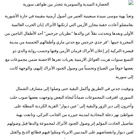
وتعدّ بهية موسى سيدة سبعينية العمر من أصول أرمنية مقيمة في حارة الأشورية
بقامشلو أعادت حقبة مجازر الأرمن التي ارتكبها الأتراك إبان الحرب العالمية
الأولى وبعدها وتحدثت نقلاً عن والدها "نظريان جرجس" أحد الأطفال الناجين من
المجزرة حينها :"فر جدي جرجس مع جدتي ماري وأطفالهم الخمسة من مدينة
قيصرة التركية إثر إعلان الأتراك فرمان الأرمن وقتها وحسب رواية والدي ذو
التسع سنوات هربت العوائل الارمنية بعربات تجرها الاحصنة ضمن مجموعات مع
بعضها خوفاً من الضياع وتحسباً من وصول الجنود الأتراك إليهم، والوجهة كانت
إلى سورية.
وتوفيت جدتي في الطريق وأكمل البقية حتى وصلوا إلى مشارف الشمال
السوري، افترقت المجموعات ضماناً لنجاة البعض وتوجهت بعضها صوب حلب
وآخرون إلى دير الزور والبقية إلى "عين ديوار" القرية الكردية المطلة على
شواطئ نهر دجلة المحاذية لمدينة جيزره من الجانب التركي، وتابعت بهية
تفاصيل الحادث المؤلم إثر وصول الجنود الأتراك لمجموعة والدها قبل وصولهم
لعين ديوار وانقضاضهم على المدنيين الابرياء ومثلوا فيهم فظائع الذبح والقتل