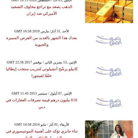
GMT 20:15 2026 الإثنين ,03 آب / أغسطس
الذهب يصعد مع تراجع مخاوف التصعيد
الأميركي ضد إيران
GMT 16:58 2019 الأحد ,31 آذار/ مارس
يعدك هذا الشهر بالعديد من الفرص المميزة
والحيوية
GMT 22:56 2017 الإثنين ,13 تشرين الثاني / نوفمبر
كابيلو يرشّح أنشيلوتي لتدريب منتخب إيطاليا
خلفًا لفينتورا
GMT 11:45 2015 الإثنين ,07 أيلول / سبتمبر
818 مليون درهم قيمة تصرفات العقارات في
دبي
GMT 14:58 2024 الأربعاء ,01 أيار / مايو
ثناء جابري تؤكد على أهمية المونتيسوري في
الشمول الثقافي والتعليم