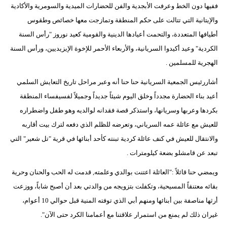
ففيها دون الخط وعرفت الأبجدية والفن للحضارات الميدية والسومرية والأكادية
مدوَّنات
والإيتانية التي تتالت على حكم المنطقة وتمازجت معها خصائص وطقوس
أبراج
أطيافها المتعددة، والتحمت أعيادها الدينية والقومية كعيد نوروز "رأس السنة
الكردية" وعيد أكيدوا السريانية، والأربعاء الأحمر للإخوة الإيزيديين، ورأس السنة
فيديو
الهجرية للمسلمين .
سيارات
أشاررئيس الجمعية السريانية حنا حنا أنه وعبر مراحل تاريخ التعايش السلمي
أعيد بناء الحضارة مجدداً وخلق اليوم شيئاً جديداً وجميلاً لفسيفساء المنطقة
بكردها وعربها وسريانها، واستذكر قصة فقدانه لوالديه وهو طفل واضطراره
للعيش مع عائلة عمه السرياني، وتعرضه للظلم الذي دفعه لترك بيت أقاربه
والانتقال للعيش في كنف عائلة كردية تبنته كأحد أبنائها في قرية "تل شعير" التي
تبعد عن قامشلو بضعة كيلومترات .
ويمضي حنا قائلاً :"العائلة اعتنت بوالدي وعلمته, قدمت له الحب والحنان وحرية
بقائه معتنقاً المسيحية، وتكفلت بتزويجه من والدتي بعد أن أصبح شاباً، ووزعت
أرثها مناصفة بين أبنائها ومنهم أبي الذي توفته المنية قبل حوالي 10 أعوام،
غيران ذلك لم يمنع من استمرار علاقتنا مع أعمامنا الكرد حتى الآن".