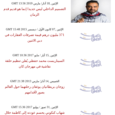
GMT 13:56 2019 الإثنين ,18 آذار/ مارس
التصميم الداخلي ليس جديدا إنما هو قديم قدم
الزمان
GMT 15:48 2015 الإثنين ,07 كانون الأول / ديسمبر
371 مليون درهم قيمة تصرفات العقارات في
دبي الاثنين
GMT 10:36 2017 الإثنين ,15 أيار / مايو
السيناريست محمد حفظي يُعلن تنظيم حلقة
نقاشية في مهرجان كان
GMT 21:38 2013 الخميس ,14 آذار/ مارس
زوجان بريطانيان يوثقان رحلتهما حول العالم
بصور لأقدامهم
GMT 15:36 2017 الإثنين ,31 تموز / يوليو
شهاب كنكوني يحسم عودته إلى كاظمة خلال