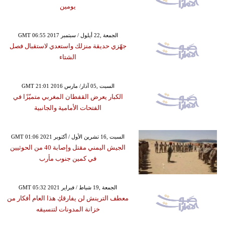
يومين
GMT 06:55 2017 الجمعة ,22 أيلول / سبتمبر
جهّزي حديقة منزلك واستعدي لاستقبال فصل
الشتاء
GMT 21:01 2016 السبت ,05 آذار/ مارس
الكبار يعرض القفطان المغربي متميّزًا في
الفتحات الأمامية والجانبية
GMT 01:06 2021 السبت ,16 تشرين الأول / أكتوبر
الجيش اليمني مقتل وإصابة 40 من الحوثيين
في كمين جنوب مأرب
GMT 05:32 2021 الجمعة ,19 شباط / فبراير
معطف الترينش لن يفارقكِ هذا العام أفكار من
خزانة المدونات لتنسيقه