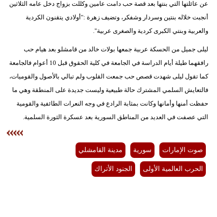
عن عائلتها التي بنتها بعد قصة حب دامت عامين وكللت بزواج دخل عامه الثلاثين
أنجبت خلاله بنتين وسردار وشفكر، وتضيف زهرة :"أولادي يتقنون الكردية
والعربية وبنتي الكبرى كردية والصغرى عربية".
ليلى جميل من الحسكة عربية جمعها بولات خالد من قامشلو بعد هيام حب
رافقهما طيلة أيام الدراسة في الجامعة في كلية الحقوق قبل 10 أعوام فالجامعة
كما تقول ليلى شهدت قصص حب جمعت القلوب ولم تبالي بالأصول والقوميات،
فالتعايش السلمي المشترك حالة طبيعية وليست جديدة على المنطقة وهي ما
حفظت أمنها وأمانها وكانت بمثابة الرادع في وجه النعرات الطائفية والقومية
التي عصفت في العديد من المناطق السورية بعد عسكرة الثورة السلمية.
صوت الإمارات
سورية
مدينة القامشلي
الحرب العالمية الأولى
الجنود الأتراك