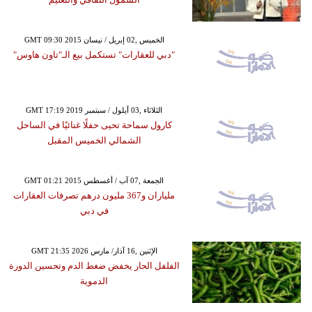
GMT 09:30 2015 الخميس ,02 إبريل / نيسان
"دبي للعقارات" تستكمل بيع الـ"تاون هاوس"
GMT 17:19 2019 الثلاثاء ,03 أيلول / سبتمبر
كارول سماحة تحيى حفلًا غنائيًا في الساحل
الشمالي الخميس المقبل
GMT 01:21 2015 الجمعة ,07 آب / أغسطس
ملياران و367 مليون درهم تصرفات العقارات
في دبي
GMT 21:35 2026 الإثنين ,16 آذار/ مارس
الفلفل الحار يخفض ضغط الدم وتحسين الدورة
الدموية