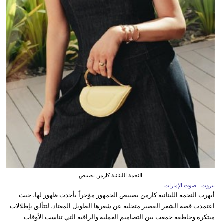
النجمة اللبنانية كارمن بصيبص
بيروت - صوت الإمارات
أبهرت النجمة اللبنانية كارمن بصيبص الجمهور مؤخراً بأحدث ظهور لها، حيث
اعتمدت قصة الشعر القصير متخلية عن شعرها الطويل المعتاد، لتتألق بإطلالات
مبتكرة وخاطفة جمعت بين التصاميم العملية والراقية التي تناسب الأوقات