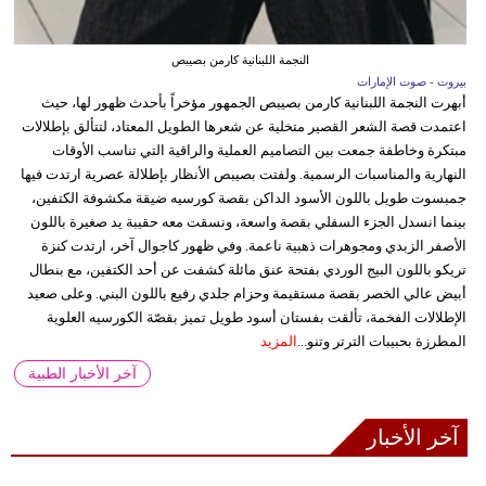
النجمة اللبنانية كارمن بصيبص
بيروت - صوت الإمارات
أبهرت النجمة اللبنانية كارمن بصيبص الجمهور مؤخراً بأحدث ظهور لها، حيث
اعتمدت قصة الشعر القصير متخلية عن شعرها الطويل المعتاد، لتتألق بإطلالات
مبتكرة وخاطفة جمعت بين التصاميم العملية والراقية التي تناسب الأوقات
النهارية والمناسبات الرسمية. ولفتت بصيبص الأنظار بإطلالة عصرية ارتدت فيها
جمبسوت طويل باللون الأسود الداكن بقصة كورسيه ضيقة مكشوفة الكتفين،
بينما انسدل الجزء السفلي بقصة واسعة، ونسقت معه حقيبة يد صغيرة باللون
الأصفر الزبدي ومجوهرات ذهبية ناعمة. وفي ظهور كاجوال آخر، ارتدت كنزة
تريكو باللون البيج الوردي بفتحة عنق مائلة كشفت عن أحد الكتفين، مع بنطال
أبيض عالي الخصر بقصة مستقيمة وحزام جلدي رفيع باللون البني. وعلى صعيد
الإطلالات الفخمة، تألقت بفستان أسود طويل تميز بقصّة الكورسيه العلوية
المطرزة بحبيبات الترتر وتنو...
المزيد
آخر الأخبار الطبية
آخر الأخبار