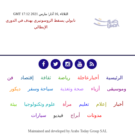
GMT 17:12 2021 الثلاثاء ,16 آذار/ مارس
نابولي يسقط الروسونيري بهدف في الدوري
الإيطالي
الرئيسية
أخبارعاجلة
رياضة
ثقافة
إقتصاد
فن
وموسيقى
أزياء
صحة وتغذية
سياحة وسفر
ديكور
أخبار
إعلام
تعليم
مرأة
علوم وتكنولوجيا
بيئة
مدونات
أبراج
فيديو
سيارات
Maintained and developed by Arabs Today Group SAL