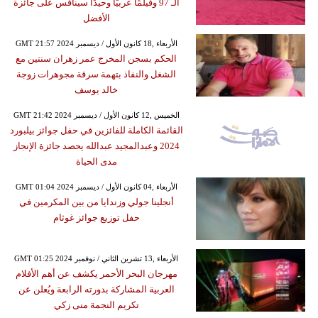
الـ 97 وفيلمًا عربيًا وحيدًا سينافس على جائزة
الأفضل
GMT 21:57 2024 الأربعاء ,18 كانون الأول / ديسمبر
الحكم بسجن المخرج عمر زهران سنتين مع
الشغل والنفاذ بتهمة سرقة مجوهرات زوجة
خالد يوسف
GMT 21:42 2024 الخميس ,12 كانون الأول / ديسمبر
القائمة الكاملة للفائزين في حفل جوائز بيلبورد
2024 وعبدالمجيد عبدالله يحصد جائزة الإنجاز
مدى الحياة
GMT 01:04 2024 الأربعاء ,04 كانون الأول / ديسمبر
أنجلينا جولي وزندايا من بين المكرمين في
حفل توزيع جوائز غوثام
GMT 01:25 2024 الأربعاء ,13 تشرين الثاني / نوفمبر
مهرجان البحر الأحمر يكشف عن أهم الأفلام
العربية المشاركة بدورته الرابعة ويُعلن عن
تكريم النجمة منى زكي