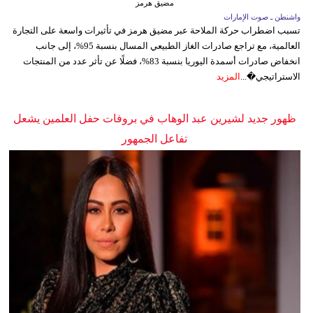
مضيق هرمز
واشنطن ـ صوت الإمارات
تسبب اضطراب حركة الملاحة عبر مضيق هرمز في تأثيرات واسعة على التجارة
العالمية، مع تراجع صادرات الغاز الطبيعي المسال بنسبة 95%، إلى جانب
انخفاض صادرات أسمدة اليوريا بنسبة 83%، فضلًا عن تأثر عدد من المنتجات
الاستراتيجي�...
المزيد
ظهور جديد لشيرين عبد الوهاب في بروفات حفل العلمين يشعل
تفاعل الجمهور