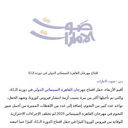
وسفر
ديكور
أخبار
إعلام
تعليم
مرأة
افتتاح مهرجان القاهرة السينمائي الدولي في دورته الـ42
أزياء
دبي - صوت الامارات
إسلامية
أقيم الأربعاء، حفل افتتاح
مهرجان القاهرة السينمائي الدولي
في دورته الـ42،
والتي تم تأجيلها أكثر من مرة بسبب أزمة انتشار فيروس كورونا، وشهد الحفل،
علوم
تواجد عدد كبير من النجوم، إضافة إلى عدد من اللقطات المميزة من أجمل صور
وتكنولوجيا
النجوم في مهرجان القاهرة السينمائي 2020.لم تختلف الإجراءات الاحترازية
بيئة
للوقاية من فيروس كورونا كثيرًا في حفل افتتاح الدورة الـ42، كثيرًا عما اتبعته