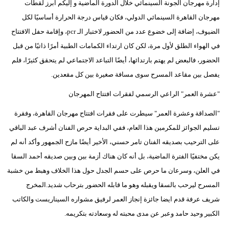
إدارة مهرجان الجونة السينمائي خلال الدورة الماضية و إليكم ابرز لقطات
مدوَّنات
مهرجان القاهرة السينمائي الدولي، فكان قياس درجة الحرارة أساسيًا لكل
أبراج
الضيوف، إضافة إلى خضوع عدد من الحضور لاختبار الـ pcr، وإقامة حفل الافتتاح
في الهواء الطلق لأول مرة، لكن كان ارتداء الكمامات الطبية أمرًا ذاتيًا من قبل
فيديو
الحضور، فالبعض لم يهتم بارتدائها، أيضًا التباعد الاجتماعي لم يتحقق كثيرًا، فلم
سيارات
يفصل بين مقاعد المسرح سوى مسافة صغيرة بين كل مقعدين.
"عشرة العمر" الراعي الرسمي لفقرات افتتاح المهرجان
"الصداقة وعشرة العمر" سيطرت على فقرات افتتاح مهرجان القاهرة، وفقرة
تسليم الجوائز للمكرمين هذا العام، ففي البداية حرص الفنان أشرف عبد الباقي
على الترحيب بصديقه الفنان تامر حسني، الأخير أيضًا مازح الجمهور وأكد أنه لم
يكن مختفيًا الفترة الماضية، بل أنه كان هناك أزمة بين وبين صديقه أحمد السقا
في العلن، وسرعان ما حرص على حسم الجدل حول هذا الخلاف وهبط من خشبة
المسرح ليرحب بالسقا ويقبله وهو ما قابله الحضور بترحاب شديد.المخرج
شريف عرفة قدم ايضا جائزة إنجاز العمر لرفيق مشواره السيناريست والكاتب
الكبير وحيد حامد وعبر عن مدى محبته له وسعادته بتكريمه.