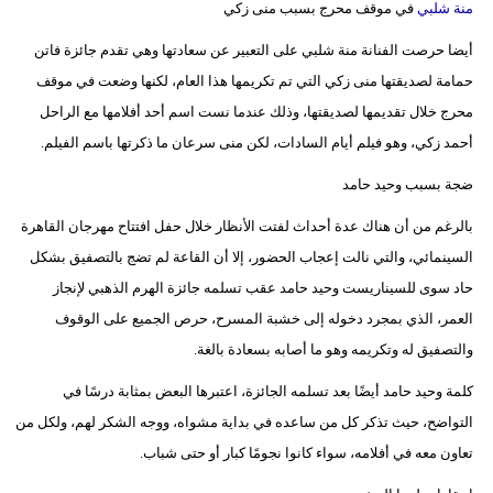
منة شلبي
في موقف محرج بسبب منى زكي
أيضا حرصت الفنانة منة شلبي على التعبير عن سعادتها وهي تقدم جائزة فاتن
حمامة لصديقتها منى زكي التي تم تكريمها هذا العام، لكنها وضعت في موقف
محرج خلال تقديمها لصديقتها، وذلك عندما نست اسم أحد أفلامها مع الراحل
أحمد زكي، وهو فيلم أيام السادات، لكن منى سرعان ما ذكرتها باسم الفيلم.
ضجة بسبب وحيد حامد
بالرغم من أن هناك عدة أحداث لفتت الأنظار خلال حفل افتتاح مهرجان القاهرة
السينمائي، والتي نالت إعجاب الحضور، إلا أن القاعة لم تضج بالتصفيق بشكل
حاد سوى للسيناريست وحيد حامد عقب تسلمه جائزة الهرم الذهبي لإنجاز
العمر، الذي بمجرد دخوله إلى خشبة المسرح، حرص الجميع على الوقوف
والتصفيق له وتكريمه وهو ما أصابه بسعادة بالغة.
كلمة وحيد حامد أيضًا بعد تسلمه الجائزة، اعتبرها البعض بمثابة درسًا في
التواضح، حيث تذكر كل من ساعده في بداية مشواه، ووجه الشكر لهم، ولكل من
تعاون معه في أفلامه، سواء كانوا نجومًا كبار أو حتى شباب.