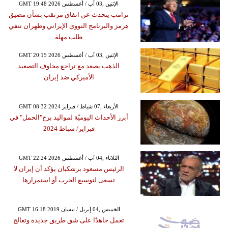
GMT 19:48 2026 الإثنين ,03 آب / أغسطس
ترامب يتحدث عن اتفاق مرتقب بشأن مضيق
هرمز والبرنامج النووي الإيراني وطهران تنفي
طلب مهلة
GMT 20:15 2026 الإثنين ,03 آب / أغسطس
الذهب يصعد مع تراجع مخاوف التصعيد
الأميركي ضد إيران
GMT 08:32 2024 الأربعاء ,07 شباط / فبراير
أبرز الأحداث اليوميّة لمواليد برج"الحمل" في
فبراير/ شباط 2024
GMT 22:24 2026 الثلاثاء ,04 آب / أغسطس
الرئيس مسعود بزشكيان يؤكد أن إيران لا
تسعى لتوسيع الحرب أو استمرارها
GMT 16:18 2019 الخميس ,04 إبريل / نيسان
تعمل جاهدًا على شق طريق جديدة وتعالج