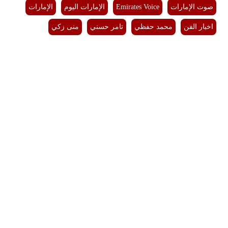
صوت الإمارات
Emirates Voice
الإمارات اليوم
الإمارات
اخبار الفن
محمد حفظي
تامر حسني
منى زكي