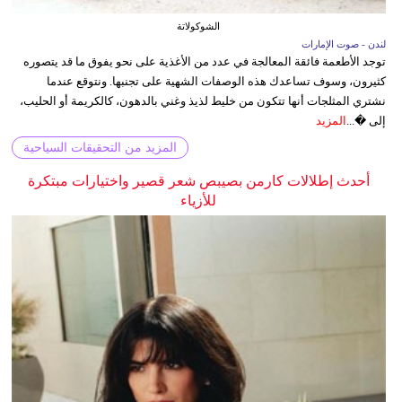
الشوكولاتة
لندن - صوت الإمارات
توجد الأطعمة فائقة المعالجة في عدد من الأغذية على نحو يفوق ما قد يتصوره
كثيرون، وسوف تساعدك هذه الوصفات الشهية على تجنبها. ونتوقع عندما
نشتري المثلجات أنها تتكون من خليط لذيذ وغني بالدهون، كالكريمة أو الحليب،
إلى �...
المزيد
المزيد من التحقيقات السياحية
أحدث إطلالات كارمن بصيبص شعر قصير واختيارات مبتكرة
للأزياء