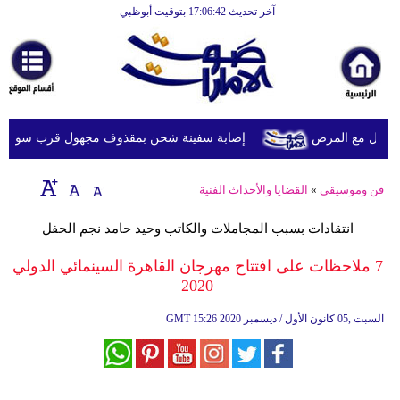
آخر تحديث 17:06:42 بتوقيت أبوظبي
الرئيسية
أخبارعاجلة
رياضة
ثقافة
ويل مع المرض
إصابة سفينة شحن بمقذوف مجهول قرب سواحل عُما
إقتصاد
فن وموسيقى
»
القضايا والأحداث الفنية
فن
انتقادات بسبب المجاملات والكاتب وحيد حامد نجم الحفل
وموسيقى
7 ملاحظات على افتتاح مهرجان القاهرة السينمائي الدولي
أزياء
2020
صحة
15:26 2020 السبت ,05 كانون الأول / ديسمبر
GMT
وتغذية
سياحة