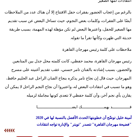
انتقادات لمها الصغير
بالرغم من إعجاب الحضور بفقرات حفل الافتتاح إلا أن هناك عدد من الملاحظات
أيضًا على الفقرات، وكلمات بعض النجوم، حيث تساءل البعض عن سبب تقديم
مها الصغير للحفل، واعتبرها البعض لم تكن مؤهلة لهذه المهمة، بسبب طريقة
حديثة التي ظهرت وكأنها تقرأ ما تقوله.
ملاحظات على كلمة رئيس مهرجان القاهرة
رئيس مهرجان القاهرة، محمد حفظي، كانت كلمته محل جدل بين المتابعين
والحضور، بسبب إشادته بالفنان تامر حسني، عقب تقديم أغنيته على مسرح
المهرجان، حيث قال إن نجاح تامر يذكره بنجاح الفنان الراحل عبد الحليم حافظ،
وهو ما تسبب في انتقادات البعض له، واعتبروا أن نجاح النجم الراحل لا يمكن أن
يقارن بأي نجم آخر، وأن كلمة حفظي لا تتعدى كونها مجاملة لزميله
قــــــــــــــد يهمــــــــــــــــــك ايضــــــــــــــــــــــــــــا
أمينة خليل توضّح أن خطوبتها الحدث الأفضل بالنسبة لها في 2020
"فضيحة مهرجان القاهرة" تتصدر "تويتر" والإدارة تواجه انتقادات