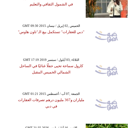
في الشمول الثقافي والتعليم
GMT 09:30 2015 الخميس ,02 إبريل / نيسان
"دبي للعقارات" تستكمل بيع الـ"تاون هاوس"
GMT 17:19 2019 الثلاثاء ,03 أيلول / سبتمبر
كارول سماحة تحيى حفلًا غنائيًا في الساحل
الشمالي الخميس المقبل
GMT 01:21 2015 الجمعة ,07 آب / أغسطس
ملياران و367 مليون درهم تصرفات العقارات
في دبي
GMT 21:35 2026 الإثنين ,16 آذار/ مارس