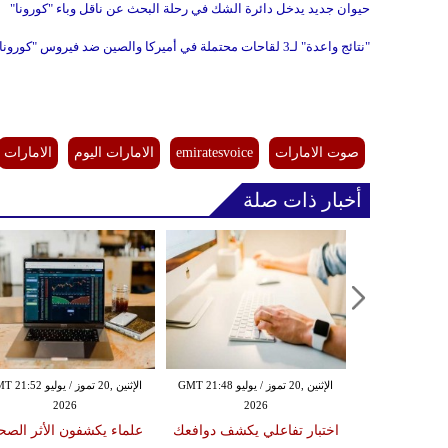
حيوان جديد يدخل دائرة الشك في رحلة البحث عن ناقل وباء "كورونا"
"نتائج واعدة" لـ3 لقاحات محتملة في أميركا والصين ضد فيروس "كورونا"
صوت الامارات
emiratesvoice
الامارات اليوم
الامارات
أخبار ذات صلة
الثلاثاء ,14 تموز / يوليو GMT 23:16
الإثنين ,20 تموز / يوليو GMT 21:48
الإثنين ,20 تموز / يوليو 52
2026
2026
20
يل 122 إصابة بفيروس
اختبار تفاعلي يكشف دوافعك
علماء يكشفون الأثر الص