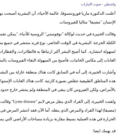
واشنطن - صوت الإمارات
أعلنت الدكتورة ماريا فورونتسوفا، عالمة الأحياء، أن البشرية أصبحت ن
الإنسان "مضيفا" مثاليا للفيروسات.
وقالت الخبيرة في حديث لوكالة "نوفوستي" الروسية للأنباء، "يمكن تفسير
الكتلة الحرجة. البشرية في الوقت الحاضر، نوع فريد منتشر في جميع من
لسهولة انتشاره.. كما أصبح البشر أكثر ارتباطا به فالطائرات، والقطا
الغابات إلى مكامن الخامات، فأصبح من السهولة التقاء الفيروسات بالبش
وأشارت الخبيرة، إلى أنه في السابق كانت هناك منطقة عازلة بين البشر
هذه المناطق الطبيعية تتقلص بصورة كارثية. كانت هناك الغابات الإستوائ
بالأمراض، ولكن الفيروس كان يبقى في المنطقة ولم ينتشر خارج حدودها
ولفتت الخبيرة
(مضيفا) لهذا القراد والمرض الذي ينقله. أما الآن فقد انتشر المرض ف
الحرارة في هذه العملية بسيط مقارنة بزيادة مساحات الأراضي التي يستغ
قد يهمك ايضا: