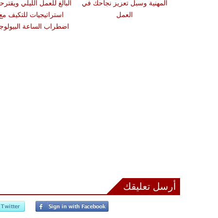
 في البرتغال
المهنية وسبل تعزيز نجاحك في
البالغ للعمل الليلي ويقترح
قق في مصدر
العمل
استراتيجيات للتكيف مع
دوى
اضطراب الساعة البيولوجي
أرسل تعليقك