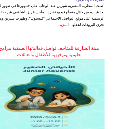
القاهرة - صوت الإمارات
أطلت المطربة المصرية شيرين عبد الوهاب على جمهورها في ظهور ل
بعد غياب، من خلال مقطع فيديو نشره الملحن عزيز الشافعي عبر صفح
الرسمية على موقع التواصل الاجتماعي "فيسبوك". وظهرت شيرين وه
تجري البروفات لحفلها...
المزيد
هيئة الشارقة للمتاحف تواصل فعالياتها الصيفية ببرامج
تعليمية وترفيهية للأطفال والعائلات