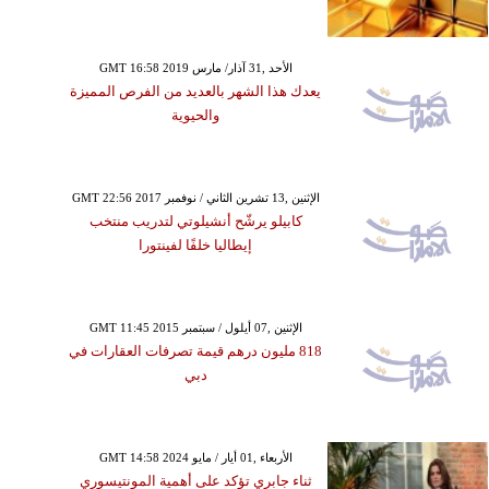
GMT 16:58 2019 الأحد ,31 آذار/ مارس
يعدك هذا الشهر بالعديد من الفرص المميزة
والحيوية
GMT 22:56 2017 الإثنين ,13 تشرين الثاني / نوفمبر
كابيلو يرشّح أنشيلوتي لتدريب منتخب
إيطاليا خلفًا لفينتورا
GMT 11:45 2015 الإثنين ,07 أيلول / سبتمبر
818 مليون درهم قيمة تصرفات العقارات في
دبي
GMT 14:58 2024 الأربعاء ,01 أيار / مايو
ثناء جابري تؤكد على أهمية المونتيسوري