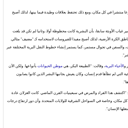
وعا منتشرا في كل مكان، ومع ذلك تحتفظ بعلاقات وطيدة فيما بينها، لذلك أصبح
 غياب الأوبئة سابقا، بأن البشرية كانت محظوظة أولا، وثانيا لم تكن قد بلغت
اطق الكرة الأرضية، لذلك أصبح مفيدا للفيروسات لاستخدامه كـ "مضيف" مثالي.
رات، والسفن في تجوال مستمر، كما يستمر إنشاء خطوط النقل البرية المختلفة عبر
ر".
 و
الأحياء البرية
، وقالت: "الطبيعة البكر، هي
موطن الحيوانات
بأنواعها. ولكن الآن
ية التي لم تطأها قدم إنسان، وكان يعيش بجانبها البشر الذين كانوا يصابون
".
، إلى القراد الذي ينقل مرض لايم "Lyme disease" وقالت: "اكتشف هذا القراد والمرض في سبعينيات القرن الماضي. كانت الغزلان عادة
ي كل مكان، وخاصة في السواحل الشرقية للولايات المتحدة. وأن دور ارتفاع درجات
لها الإنسان".