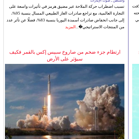
واشنطن ـ صوت الإمارات
افت
تسبب اضطراب حركة الملاحة عبر مضيق هرمز في تأثيرات واسعة على
ته
التجارة العالمية، مع تراجع صادرات الغاز الطبيعي المسال بنسبة 95%،
ي
إلى جانب انخفاض صادرات أسمدة اليوريا بنسبة 83%، فضلًا عن تأثر عدد
من المنتجات الاستراتيجي�...
المزيد
ارتطام جزء ضخم من صاروخ سبيس إكس بالقمر فكيف
سيؤثر على الأرض