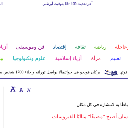
آخر تحديث 18:44:55 بتوقيت أبوظبي
ال
عاجلة
رياضة
ثقافة
إقتصاد
فن وموسيقى
أزياء
تعليم
مرأة
أزياء إسلامية
علوم وتكنولوجيا
بي
بركان فويجو في جواتيمالا يواصل ثورانه وإجلاء 1700 شخص بسبب الرماد والتدفقات الطينية
باطًا به لانتشاره في كل مكان
نسان أصبح "مضيفًا" مثاليًا للفيروسات