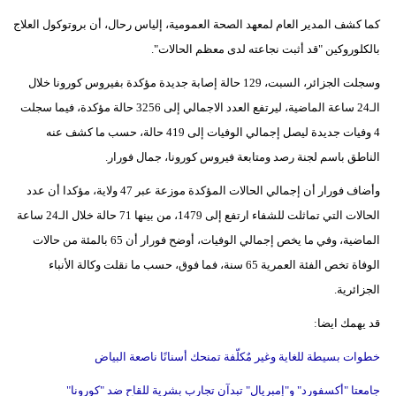
كما كشف المدير العام لمعهد الصحة العمومية، إلياس رحال، أن بروتوكول العلاج
بالكلوروكين "قد أثبت نجاعته لدى معظم الحالات".
وسجلت الجزائر، السبت، 129 حالة إصابة جديدة مؤكدة بفيروس كورونا خلال
الـ24 ساعة الماضية، ليرتفع العدد الاجمالي إلى 3256 حالة مؤكدة، فيما سجلت
4 وفيات جديدة ليصل إجمالي الوفيات إلى 419 حالة، حسب ما كشف عنه
الناطق باسم لجنة رصد ومتابعة فيروس كورونا، جمال فورار.
وأضاف فورار أن إجمالي الحالات المؤكدة موزعة عبر 47 ولاية، مؤكدا أن عدد
الحالات التي تماثلت للشفاء ارتفع إلى 1479، من بينها 71 حالة خلال الـ24 ساعة
الماضية، وفي ما يخص إجمالي الوفيات، أوضح فورار أن 65 بالمئة من حالات
الوفاة تخص الفئة العمرية 65 سنة، فما فوق، حسب ما نقلت وكالة الأنباء
الجزائرية.
قد يهمك ايضا:
خطوات بسيطة للغاية وغير مٌكلّفة تمنحك أسنانًا ناصعة البياض
جامعتا "أكسفورد" و"إمبريال" تبدآن تجارب بشرية للقاح ضد "كورونا"