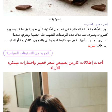
الشوكولاتة
لندن - صوت الإمارات
توجد الأطعمة فائقة المعالجة في عدد من الأغذية على نحو يفوق ما قد يتصوره
كثيرون، وسوف تساعدك هذه الوصفات الشهية على تجنبها. ونتوقع عندما
نشتري المثلجات أنها تتكون من خليط لذيذ وغني بالدهون، كالكريمة أو الحليب،
إلى �...
المزيد
المزيد من التحقيقات السياحية
أحدث إطلالات كارمن بصيبص شعر قصير واختيارات مبتكرة
للأزياء