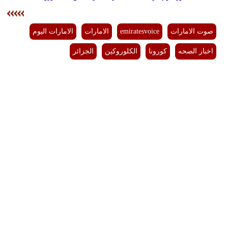
صوت الامارات
emiratesvoice
الامارات
الامارات اليوم
اخبار الصحه
كورونا
الكلوروكين
الجزائر