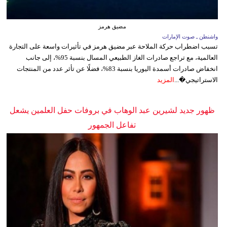
مضيق هرمز
واشنطن ـ صوت الإمارات
تسبب اضطراب حركة الملاحة عبر مضيق هرمز في تأثيرات واسعة على التجارة
العالمية، مع تراجع صادرات الغاز الطبيعي المسال بنسبة 95%، إلى جانب
انخفاض صادرات أسمدة اليوريا بنسبة 83%، فضلًا عن تأثر عدد من المنتجات
الاستراتيجي�...
المزيد
ظهور جديد لشيرين عبد الوهاب في بروفات حفل العلمين يشعل
تفاعل الجمهور