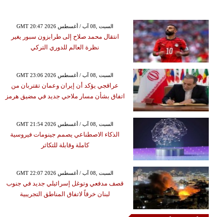
GMT 20:47 2026 السبت ,08 آب / أغسطس
انتقال محمد صلاح إلى طرابزون سبور يغير
نظرة العالم للدوري التركي
GMT 23:06 2026 السبت ,08 آب / أغسطس
عراقجي يؤكد أن إيران وعمان تقتربان من
اتفاق بشأن مسار ملاحي جديد في مضيق هرمز
GMT 21:54 2026 السبت ,08 آب / أغسطس
الذكاء الاصطناعي يصمم جينومات فيروسية
كاملة وقابلة للتكاثر
GMT 22:07 2026 السبت ,08 آب / أغسطس
قصف مدفعي وتوغل إسرائيلي جديد في جنوب
لبنان خرقاً لاتفاق المناطق التجريبية