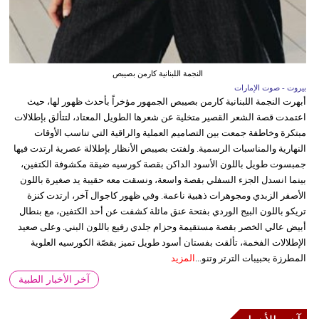
النجمة اللبنانية كارمن بصيبص
بيروت - صوت الإمارات
أبهرت النجمة اللبنانية كارمن بصيبص الجمهور مؤخراً بأحدث ظهور لها، حيث
اعتمدت قصة الشعر القصير متخلية عن شعرها الطويل المعتاد، لتتألق بإطلالات
مبتكرة وخاطفة جمعت بين التصاميم العملية والراقية التي تناسب الأوقات
النهارية والمناسبات الرسمية. ولفتت بصيبص الأنظار بإطلالة عصرية ارتدت فيها
جمبسوت طويل باللون الأسود الداكن بقصة كورسيه ضيقة مكشوفة الكتفين،
بينما انسدل الجزء السفلي بقصة واسعة، ونسقت معه حقيبة يد صغيرة باللون
الأصفر الزبدي ومجوهرات ذهبية ناعمة. وفي ظهور كاجوال آخر، ارتدت كنزة
تريكو باللون البيج الوردي بفتحة عنق مائلة كشفت عن أحد الكتفين، مع بنطال
أبيض عالي الخصر بقصة مستقيمة وحزام جلدي رفيع باللون البني. وعلى صعيد
الإطلالات الفخمة، تألقت بفستان أسود طويل تميز بقصّة الكورسيه العلوية
المطرزة بحبيبات الترتر وتنو...
المزيد
آخر الأخبار الطبية