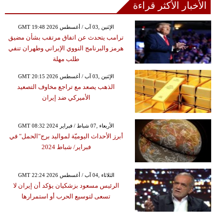
الأخبار الأكثر قراءة
GMT 19:48 2026 الإثنين ,03 آب / أغسطس
ترامب يتحدث عن اتفاق مرتقب بشأن مضيق
هرمز والبرنامج النووي الإيراني وطهران تنفي
طلب مهلة
GMT 20:15 2026 الإثنين ,03 آب / أغسطس
الذهب يصعد مع تراجع مخاوف التصعيد
الأميركي ضد إيران
GMT 08:32 2024 الأربعاء ,07 شباط / فبراير
أبرز الأحداث اليوميّة لمواليد برج"الحمل" في
فبراير/ شباط 2024
GMT 22:24 2026 الثلاثاء ,04 آب / أغسطس
الرئيس مسعود بزشكيان يؤكد أن إيران لا
تسعى لتوسيع الحرب أو استمرارها