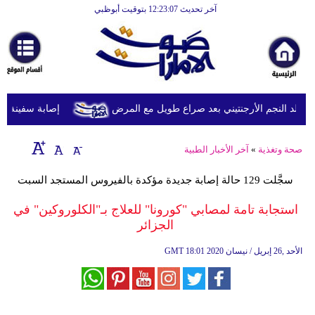
آخر تحديث 12:23:07 بتوقيت أبوظبي
الرئيسية
أخبارعاجلة
رياضة
ثقافة
د النجم الأرجنتيني بعد صراع طويل مع المرض
إصابة سفينة شحن 
إقتصاد
صحة وتغذية
»
آخر الأخبار الطبية
فن
سجَّلت 129 حالة إصابة جديدة مؤكدة بالفيروس المستجد السبت
وموسيقى
استجابة تامة لمصابي "كورونا" للعلاج بـ"الكلوروكين" في
أزياء
الجزائر
صحة
18:01 2020 الأحد ,26 إبريل / نيسان
GMT
وتغذية
سياحة