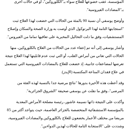
المؤسسة، عقب خضوعها للعلاج سواء بـ"الكلوروكين"، أو في حالات أخرى
مدوَّنات
بـ"المضادات الفيروسية".
أبراج
وأوضح يوسفي أن نسبة 90 بالمئة من الحالات التي خضعت لهذا العلاج ثبت
"استجابتها التامة لهذا البرتوكول الذي أوصت به وزارة الصحة والسكان وإصلاح
فيديو
المستشفيات، وفق ما دلت التحاليل المخبرية على تعافيها تماما من الفيروس".
سيارات
وأشار يوسفي إلى أنه تم إعفاء عدد من الحالات من العلاج بالكلوروكين، منها
الحالات التي تعاني من أمراض القلب، أو التي ثبت عدم قابليتها لهذا العلاج نتيجة
تعرضها لمضاعفات جانبية، إذ خضعت للعلاج بالمضادات الفيروسية التي تستعمل
في علاج فقدان المناعة المكتسبة (الإيدز).
وقد أعطت هذه الأخيرة بدورها "نتائج مرضية جدا بالنسبة لهذه الفئة من
المرضى"، وفق ما نقلت عن يوسفي صحيفة "الشروق الجزائرية".
وأكدت على النتيجة ذاتها نسيمة عاشور، رئيسة مصلحة الأمراض المعدية
بالمؤسسة الاستشفائية المتخصصة بالجزائر العاصمة، حيث يتواجد أكثر من 85
مريضا من مختلف الأعمار يخضعون للعلاج بالكلوروكين والمضادات الفيروسية،
وشددت على "الاستجابة التامة للحالات لهذين الدواءين".