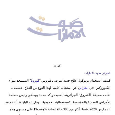
وسفر
ديكور
أخبار
إعلام
تعليم
مرأة
كورونا
أزياء
الجزائرـ صوت الامارات
إسلامية
كشف استخدام برتوكول علاج جديد لمرضى فيروس "
كورونا
" المستجد بدواء
الكلوروكين، في
الجزائر
، عن استجابة "تامة" لهذا النوع من العلاج، حسب ما
علوم
نقلت صحيفة "الشروق" الجزائرية، السبت.وأكد محمد يوسفي رئيس مصلحة
وتكنولوجيا
الأمراض المعدية بالمؤسسة الاستشفائية العمومية ببوفاريك، البليدة، أنه تم منذ
بيئة
23 مارس 2020، شفاء أكثر من 300 حالة إصابة بكوفيد-19 على مستوى هذه