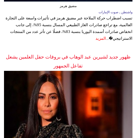
مضيق هرمز
واشنطن ـ صوت الإمارات
تسبب اضطراب حركة الملاحة عبر مضيق هرمز في تأثيرات واسعة على التجارة
العالمية، مع تراجع صادرات الغاز الطبيعي المسال بنسبة 95%، إلى جانب
انخفاض صادرات أسمدة اليوريا بنسبة 83%، فضلًا عن تأثر عدد من المنتجات
الاستراتيجي�...
المزيد
ظهور جديد لشيرين عبد الوهاب في بروفات حفل العلمين يشعل
تفاعل الجمهور