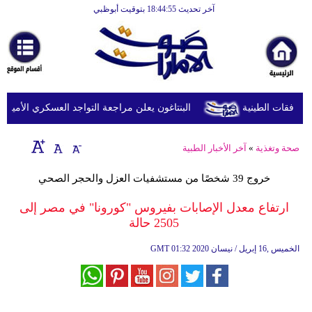
آخر تحديث 18:44:55 بتوقيت أبوظبي
الرئيسية
أخبارعاجلة
رياضة
ثقافة
البنتاغون يعلن مراجعة التواجد العسكري الأميركي في
إقتصاد
صحة وتغذية
»
آخر الأخبار الطبية
فن
خروج 39 شخصًا من مستشفيات العزل والحجر الصحي
وموسيقى
ارتفاع معدل الإصابات بفيروس "كورونا" في مصر إلى
أزياء
2505 حالة
صحة
01:32 2020 الخميس ,16 إبريل / نيسان
GMT
وتغذية
سياحة