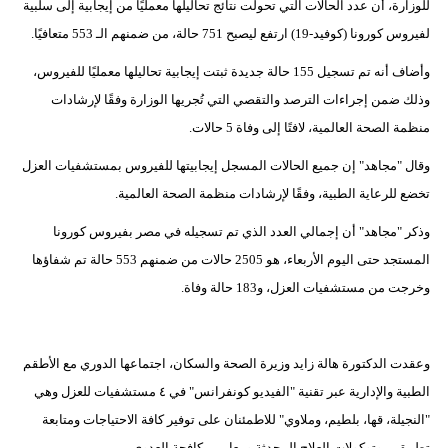
للوزارة، أن عدد الحالات التي تحولت نتائج تحاليلها معمليًا من إيجابية إلى سلبية
مدوَّنات
لفيروس كورونا (كوفيد-19) ارتفع ليصبح 751 حالة، من ضمنهم الـ 553 متعافيًا.
أبراج
وأضاف أنه تم تسجيل 155 حالة جديدة ثبتت إيجابية تحاليلها معمليًا للفيروس،
وذلك ضمن إجراءات الترصد والتقصي التي تُجريها الوزارة وفقًا لإرشادات
فيديو
منظمة الصحة العالمية، لافتًا إلى وفاة 5 حالات.
سيارات
وقال "مجاهد" إن جميع الحالات المسجل إيجابيتها للفيروس بمستشفيات العزل
تخضع للرعاية الطبية، وفقًا لإرشادات منظمة الصحة العالمية.
وذكر "مجاهد" أن إجمالي العدد الذي تم تسجيله في مصر بفيروس كورونا
المستجد حتى اليوم الأربعاء، هو 2505 حالات من ضمنهم 553 حالة تم شفاؤها
وخرجت من مستشفيات العزل، و183 حالة وفاة.
وعقدت الدكتورة هالة زايد وزيرة الصحة والسكان، اجتماعها الدوري مع الأطقم
الطبية والإدارية عبر تقنية "الفيديو كونفرانس" في ٤ مستشفيات للعزل وهي
"النجيلة، قها، بلطيم، وملاوي" للاطمئنان على توفير كافة الاحتياجات ومتابعة
تطبيق بروتوكولات العلاج المحدثة ومعايير مكافحة العدوى.