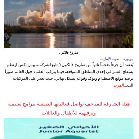
صاروخ فالكون
نيويورك - صوت الإمارات
يُعتقد أن جزءاً ضخماً تائهاً من صاروخ فالكون 9 تابع لشركة سبيس إكس ارتطم
بسطح القمر في إحدى المناطق المتوقعة، فيما يترقب العلماء حول العالم صوراً
ترصد موقع الاصطدام وتؤكد وقوعه بشكل نهائي، حيث تعذر على المركبات
الت...
المزيد
هيئة الشارقة للمتاحف تواصل فعالياتها الصيفية ببرامج تعليمية
وترفيهية للأطفال والعائلات