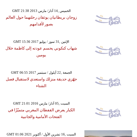
GMT 21:38 2013 الخميس ,14 آذار/ مارس
زوجان بريطانيان يوثقان رحلتهما حول العالم
بصور لأقدامهم
GMT 15:36 2017 الإثنين ,31 تموز / يوليو
شهاب كنكوني يحسم عودته إلى كاظمة خلال
يومين
GMT 06:55 2017 الجمعة ,22 أيلول / سبتمبر
جهّزي حديقة منزلك واستعدي لاستقبال فصل
الشتاء
GMT 21:01 2016 السبت ,05 آذار/ مارس
الكبار يعرض القفطان المغربي متميّزًا في
الفتحات الأمامية والجانبية
GMT 01:06 2021 السبت ,16 تشرين الأول / أكتوبر