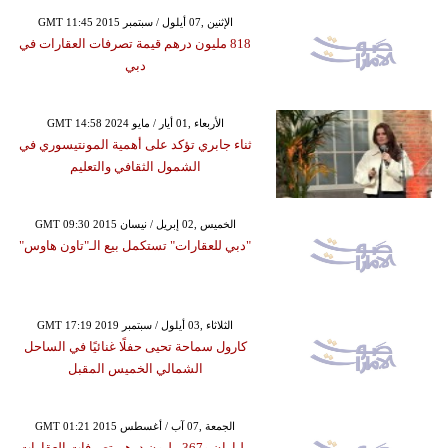
GMT 11:45 2015 الإثنين ,07 أيلول / سبتمبر
818 مليون درهم قيمة تصرفات العقارات في
دبي
GMT 14:58 2024 الأربعاء ,01 أيار / مايو
ثناء جابري تؤكد على أهمية المونتيسوري في
الشمول الثقافي والتعليم
GMT 09:30 2015 الخميس ,02 إبريل / نيسان
"دبي للعقارات" تستكمل بيع الـ"تاون هاوس"
GMT 17:19 2019 الثلاثاء ,03 أيلول / سبتمبر
كارول سماحة تحيى حفلًا غنائيًا في الساحل
الشمالي الخميس المقبل
GMT 01:21 2015 الجمعة ,07 آب / أغسطس
ملياران و367 مليون درهم تصرفات العقارات