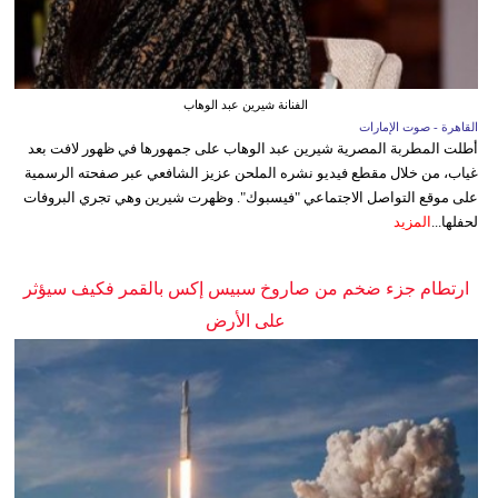
الفنانة شيرين عبد الوهاب
القاهرة - صوت الإمارات
أطلت المطربة المصرية شيرين عبد الوهاب على جمهورها في ظهور لافت بعد
غياب، من خلال مقطع فيديو نشره الملحن عزيز الشافعي عبر صفحته الرسمية
على موقع التواصل الاجتماعي "فيسبوك". وظهرت شيرين وهي تجري البروفات
لحفلها...
المزيد
ارتطام جزء ضخم من صاروخ سبيس إكس بالقمر فكيف سيؤثر
على الأرض