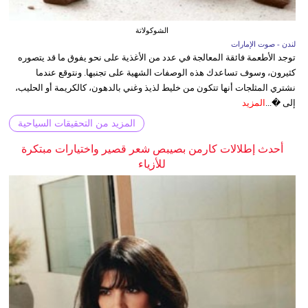
الشوكولاتة
لندن - صوت الإمارات
توجد الأطعمة فائقة المعالجة في عدد من الأغذية على نحو يفوق ما قد يتصوره
كثيرون، وسوف تساعدك هذه الوصفات الشهية على تجنبها. ونتوقع عندما
نشتري المثلجات أنها تتكون من خليط لذيذ وغني بالدهون، كالكريمة أو الحليب،
إلى �...
المزيد
المزيد من التحقيقات السياحية
أحدث إطلالات كارمن بصيبص شعر قصير واختيارات مبتكرة
للأزياء