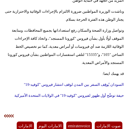
المزيد من الجهد في حماية الوطن.
وناشدت الوزيرة المواطنين ضرورة الالتزام بالإجراءات الوقائية والاحترازية حتى
يجتاز الوطن هذه الفترة الحرجة بسلام.
وتواصل وزارة الصحة والسكان رفع استعداداتها بجميع المحافظات، ومتابعة
الموقف أولًا بأول بشأن فيروس "كورونا المستجد"، واتخاذ كافة الإجراءات
الوقائية اللازمة ضد أي فيروسات أو أمراض معدية، كما تم تخصيص الخط
الساخن "105"، و"15335" لتلقي استفسارات المواطنين بشأن فيروس كورونا
المستجد والأمراض المعدية.
قد يهمك ايضا:
السودان يُوقِف السفر بين المدن لوقف انتشار فيروس "كوفيد-19"
حيفة توضِّح أول ظهور لفيروس "كوفيد-19" في الولايات المتحدة الأميركية
صوت الامارات
emiratesvoice
الامارات اليوم
الامارات