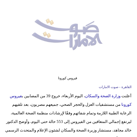
وسفر
ديكور
أخبار
إعلام
تعليم
مرأة
فيروس كورونا
أزياء
القاهرة - صوت الامارات
إسلامية
أعلنت
وزارة الصحة والسكان
، اليوم الأربعاء، خروج 39 من المصابين ب
فيروس
كورونا
من مستشفيات العزل والحجر الصحي، جميعهم مصريون، بعد تلقيهم
علوم
الرعاية الطبية اللازمة وتمام شفائهم وفقًا لإرشادات منظمة الصحة العالمية،
وتكنولوجيا
ليرتفع إجمالي المتعافين من الفيروس إلى 553 حالة حتى اليوم، وأوضح الدكتور
بيئة
خالد مجاهد، مستشار وزيرة الصحة والسكان لشئون الإعلام والمتحدث الرسمي