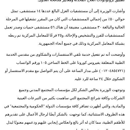
وأشارت الوزيرة إلى أن مستشفيات العزل البالغ عددها ١٤ مستشفى، تمثل
حوالي ٥٠٪؜ من إجمالي المستشفيات التي كان من المقرر تشغيلها في المرحلة
الحالية والبالغة ٣٠ مستشفى، مضيفة أن هناك ٥٦ مستشفى حميات وصدر تعمل
كمستشفيات للفرز والتشخيص والإحالة، و٢٥ فرعًا للمعامل المركزية تم ربطه
بشبكة المعامل المركزية وذلك في جميع أنحاء الجمهورية.
وأوضحت أنه تم تفعيل خدمة تلقي الاستفسارات والشكاوى من مقدمي الخدمة
الطبية المتعلقة بفيروس كورونا على الخط الساخن ١٠٥ ورقم الواتساب
(٠١٢٠٤٨٥٤٧٢١ ) على مدار الساعة على أن يتم التواصل مع مقدم الاستفسار أو
الشكوى خلال ٢٤ ساعة للرد عليه.
وتوجهت الوزيرة بخالص الشكر لكل مؤسسات المجتمع المدني وجميع
الشركات وكافة شرائح المجتمع التي ساهمت بكثير من التبرعات العينية
والمادية، والتي أظهرت تضافر كافة مؤسسات الدولة "الحكومية والمجتمعية" في
هذه الظروف الاستثنائية، كما توجهت بالشكر أيضًا لرجال الأعمال على تقديرهم
للأطقم الطبية، مما كان له أثر بالغ وانعكاس إيجابي عليهم ودعمهم معنويًا لبذل