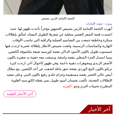
النجمة اللبنانية كارمن بصيبص
بيروت - صوت الإمارات
أبهرت النجمة اللبنانية كارمن بصيبص الجمهور مؤخراً بأحدث ظهور لها، حيث
اعتمدت قصة الشعر القصير متخلية عن شعرها الطويل المعتاد، لتتألق بإطلالات
مبتكرة وخاطفة جمعت بين التصاميم العملية والراقية التي تناسب الأوقات
النهارية والمناسبات الرسمية. ولفتت بصيبص الأنظار بإطلالة عصرية ارتدت فيها
جمبسوت طويل باللون الأسود الداكن بقصة كورسيه ضيقة مكشوفة الكتفين،
بينما انسدل الجزء السفلي بقصة واسعة، ونسقت معه حقيبة يد صغيرة باللون
الأصفر الزبدي ومجوهرات ذهبية ناعمة. وفي ظهور كاجوال آخر، ارتدت كنزة
تريكو باللون البيج الوردي بفتحة عنق مائلة كشفت عن أحد الكتفين، مع بنطال
أبيض عالي الخصر بقصة مستقيمة وحزام جلدي رفيع باللون البني. وعلى صعيد
الإطلالات الفخمة، تألقت بفستان أسود طويل تميز بقصّة الكورسيه العلوية
المطرزة بحبيبات الترتر وتنو...
المزيد
آخر الأخبار الطبية
آخر الأخبار