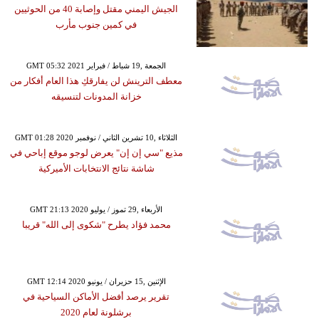
الجيش اليمني مقتل وإصابة 40 من الحوثيين
في كمين جنوب مأرب
GMT 05:32 2021 الجمعة ,19 شباط / فبراير
معطف الترينش لن يفارقكِ هذا العام أفكار من
خزانة المدونات لتنسيقه
GMT 01:28 2020 الثلاثاء ,10 تشرين الثاني / نوفمبر
مذيع "سي إن إن" يعرض لوجو موقع إباحي في
شاشة نتائج الانتخابات الأميركية
GMT 21:13 2020 الأربعاء ,29 تموز / يوليو
محمد فؤاد يطرح "شكوى إلى الله" قريبا
GMT 12:14 2020 الإثنين ,15 حزيران / يونيو
تقرير يرصد أفضل الأماكن السياحية في
برشلونة لعام 2020