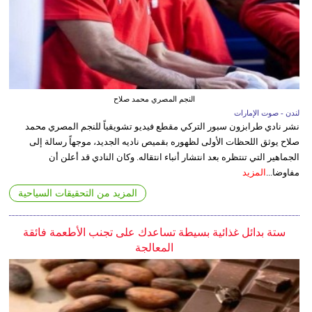
النجم المصري محمد صلاح
لندن - صوت الإمارات
نشر نادي طرابزون سبور التركي مقطع فيديو تشويقياً للنجم المصري محمد
صلاح يوثق اللحظات الأولى لظهوره بقميص ناديه الجديد، موجهاً رسالة إلى
الجماهير التي تنتظره بعد انتشار أنباء انتقاله. وكان النادي قد أعلن أن
مفاوضا...
المزيد
المزيد من التحقيقات السياحية
ستة بدائل غذائية بسيطة تساعدك على تجنب الأطعمة فائقة
المعالجة