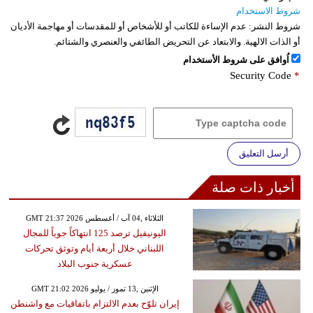
شروط الاستخدام
شروط النشر:
عدم الإساءة للكاتب أو للأشخاص أو للمقدسات أو مهاجمة الأديان
أو الذات الالهية. والابتعاد عن التحريض الطائفي والعنصري والشتائم.
اُوافق على شروط الأستخدام
Security Code
*
أرسل التعليق
أخبار ذات صلة
GMT 21:37 2026 الثلاثاء ,04 آب / أغسطس
اليونيفيل ترصد 125 انتهاكاً جوياً للمجال
اللبناني خلال أربعة أيام وتوثق تحركات
عسكرية جنوب البلاد
GMT 21:02 2026 الإثنين ,13 تموز / يوليو
إيران تلوّح بعدم الالتزام باتفاقيات مع واشنطن