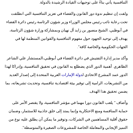
التنافسية يأتي بناءً على توجيهات القيادة الرشيدة بالدولة.
ولفت إن تنظيم ندوة دور القانون والقضاء في تعزيز التنافسية التي انطلقت
تحت رعاية نائب رئيس مجلس الوزراء وزير شؤون الرئاسة رئيس دائرة القضاء
في أبوظبي، الشيخ منصور بن زايد آل نهيان وبمشاركة وزارة شؤون الرئاسة،
يهدف إلى توحيد الجهود حول مفهوم التنافسية والقوانين المنظمة لها في
الجهات الحكومية والخاصة كافة".
وأكد مدير إدارة التفتيش في دائرة القضاء في أبوظبي،المستشار علي الشاعر
الظاهري أهمية الدور الذي يضطلع به القانون في تحقيق التنافسية، وإدراكا لهذا
الدور عمد المشرع الاتحادي ل
دولة
الإمارات
العربية المتحدة إلى إصدار العديد
من التشريعات، الرامية إلى توفير بيئة اقتصادية تنافسية، وتحديث تشريعاته، بما
يضمن تحقيق هذا الهدف.
وأضاف " يلعب القانون دورا مهما في مؤشر التنافسية، ولا يقتصر الأمر على
حماية المنافسة ومنع الاحتكارية وإنما يمتد إلى خلق جاذبية للاستثمار، وضمان
حقوق أقلية المساهمين في الشركات، وتوفير ما يمكن أن يطلق عليه نوع من
التميز الإيجابي والمعاملة الخاصة للمشروعات الصغيرة والمتوسطة".