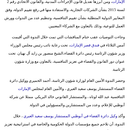
الإمارات
، ومن أبرزها تعديل قانون الإجراءات المدنية، والقانون الاتحادي رقم 2
مدوَّنات
لسنة 2015 بشأن الشركات التجارية، والاستفادة منها في رفع تقييم الدولة، وفق
أبراج
المعايير الدولية المتطلبة بشأن تقييم التنافسية، وتنظيم عدد من الندوات وورش
العمل للتوعية، وذلك بالتعاون مع الشركاء المعنيين.
فيديو
وجاءت التوصيات عقب ختام المناقشات التي تمت خلال الندوة التي أقيمت
سيارات
أمس الثلاثاء في
فندق قصر
الإمارات
، تحت رعاية نائب رئيس مجلس الوزراء
وزير شؤون الرئاسة رئيس دائرة القضاء،الشيخ منصور بن زايد آل نهيان تحت
عنوان دور القانون والقضاء في تعزيز التنافسية، بالتعاون مع وزارة شؤون
الرئاسة.
وحضر الندوة الأمين العام لوزارة شؤون الرئاسة، أحمد الحميري ووكيل دائرة
القضاء المستشار يوسف سعيد العبري ، والأمين العام لمجلس
الإمارات
التنافسية عبد الله لوتاه ، والمستشار القانوني خالد البريكي ممثلا عن شركة
أبوظبي للإعلام، وعدد من المستشارين والمسؤولين في الدولة.
وأكد
وكيل دائرة القضاء في أبوظبي المستشار يوسف سعيد العبري
، خلال
الندوة، أن تلاحم جميع مؤسسات الدولة الحكومية والخاصة في استراتيجية تعزيز