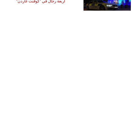
أربعة رجال في "كوفنت غاردن"