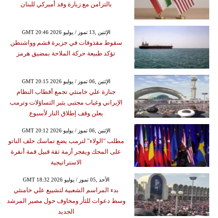
بالتزامن مع زيارة وفد أميركي للبنان
GMT 20:46 2026 الإثنين ,13 تموز / يوليو
سقوط مقذوفات في جزيرة قشم وواشنطن
تؤكد طبيعة حركة الملاحة بمضيق هرمز
GMT 20:15 2026 الإثنين ,06 تموز / يوليو
جنازة علي خامنئي تجمع أقطاب النظام
الإيراني وغياب مجتبى يثير التساؤلات وترمب
يعلن وقف إطلاق النار لأسبوع
GMT 20:12 2026 الإثنين ,06 تموز / يوليو
مطلب "الولاء" لترمب يضع تماسك حلف الناتو
على المحك ويفجر أزمة ثقة قبيل قمة أنقرة
الاستراتيجية
GMT 18:32 2026 الأحد ,05 تموز / يوليو
بدء المراسم الشعبية لتشييع علي خامنئي
وسط دعوات للثأر ومخاوف حول مصير المرشد
الجديد