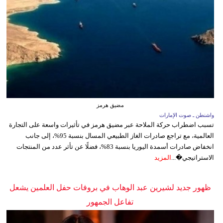
مضيق هرمز
واشنطن ـ صوت الإمارات
تسبب اضطراب حركة الملاحة عبر مضيق هرمز في تأثيرات واسعة على التجارة
العالمية، مع تراجع صادرات الغاز الطبيعي المسال بنسبة 95%، إلى جانب
انخفاض صادرات أسمدة اليوريا بنسبة 83%، فضلًا عن تأثر عدد من المنتجات
الاستراتيجي�...
المزيد
ظهور جديد لشيرين عبد الوهاب في بروفات حفل العلمين يشعل
تفاعل الجمهور