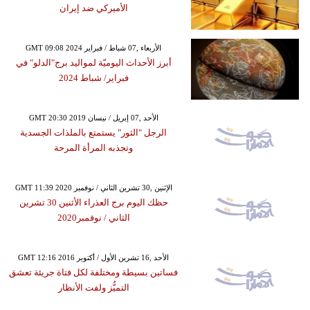
الأميركي ضد إيران
GMT 09:08 2024 الأربعاء ,07 شباط / فبراير
أبرز الأحداث اليوميّة لمواليد برج"الدلو" في
فبراير/ شباط 2024
GMT 20:30 2019 الأحد ,07 إبريل / نيسان
الرجل "الثور" يستمتع بالملذات الجسدية
وتجذبه المرأة المرحة
GMT 11:39 2020 الإثنين ,30 تشرين الثاني / نوفمبر
حظك اليوم برج العذراء الأثنين 30 تشرين
الثاني / نوفمبر2020
GMT 12:16 2016 الأحد ,16 تشرين الأول / أكتوبر
فساتين بسيطة ومختلفة لكل فتاة جريئة تعشق
التميُّز ولفت الأنظار