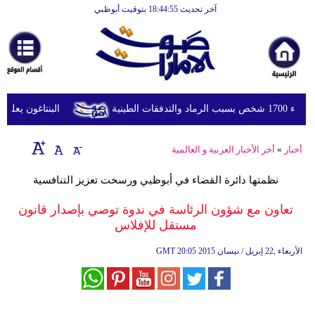
آخر تحديث 18:44:55 بتوقيت أبوظبي
الرئيسية
أخبارعاجلة
رياضة
ثقافة
طينية
البنتاغون يعلن مرا
إقتصاد
أخبار
»
أخر الأخبار العربية و العالمية
فن
نظمتها دائرة القضاء في أبوظبي ورسخت تعزيز التنافسية
وموسيقى
تعاون مع شؤون الرئاسة في ندوة توصي بإصدار قانون
أزياء
مستقل للإفلاس
صحة
20:05 2015 الأربعاء ,22 إبريل / نيسان
GMT
وتغذية
سياحة