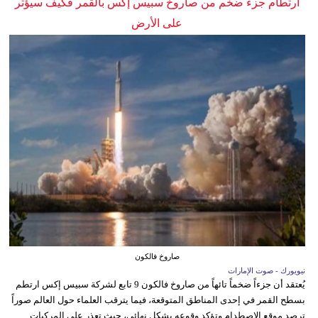
ارتطام جزء ضخم من صاروخ سبيس إكس بالقمر فكيف سيؤثر
على الأرض
صاروخ فالكون
نيويورك - صوت الإمارات
يُعتقد أن جزءاً ضخماً تائهاً من صاروخ فالكون 9 تابع لشركة سبيس إكس ارتطم
بسطح القمر في إحدى المناطق المتوقعة، فيما يترقب العلماء حول العالم صوراً
ترصد موقع الاصطدام وتؤكد وقوعه بشكل نهائي، حيث تعذر على المركبات