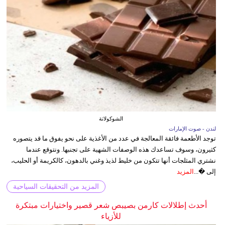
الشوكولاتة
لندن - صوت الإمارات
توجد الأطعمة فائقة المعالجة في عدد من الأغذية على نحو يفوق ما قد يتصوره
كثيرون، وسوف تساعدك هذه الوصفات الشهية على تجنبها. ونتوقع عندما
نشتري المثلجات أنها تتكون من خليط لذيذ وغني بالدهون، كالكريمة أو الحليب،
إلى �...
المزيد
المزيد من التحقيقات السياحية
أحدث إطلالات كارمن بصيبص شعر قصير واختيارات مبتكرة
للأزياء