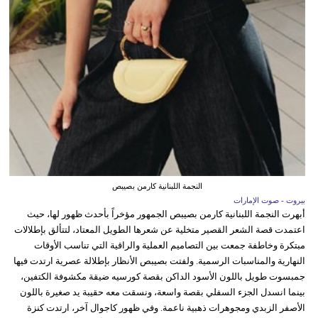
النجمة اللبنانية كارمن بصيبص
بيروت - صوت الإمارات
أبهرت النجمة اللبنانية كارمن بصيبص الجمهور مؤخراً بأحدث ظهور لها، حيث
اعتمدت قصة الشعر القصير متخلية عن شعرها الطويل المعتاد، لتتألق بإطلالات
مبتكرة وخاطفة جمعت بين التصاميم العملية والراقية التي تناسب الأوقات
النهارية والمناسبات الرسمية. ولفتت بصيبص الأنظار بإطلالة عصرية ارتدت فيها
جمبسوت طويل باللون الأسود الداكن بقصة كورسيه ضيقة مكشوفة الكتفين،
بينما انسدل الجزء السفلي بقصة واسعة، ونسقت معه حقيبة يد صغيرة باللون
الأصفر الزبدي ومجوهرات ذهبية ناعمة. وفي ظهور كاجوال آخر، ارتدت كنزة