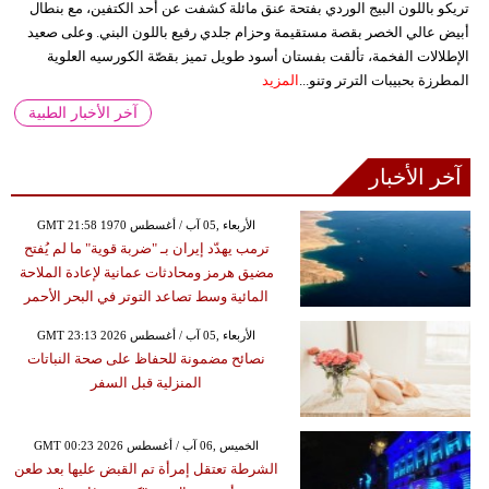
تريكو باللون البيج الوردي بفتحة عنق مائلة كشفت عن أحد الكتفين، مع بنطال
أبيض عالي الخصر بقصة مستقيمة وحزام جلدي رفيع باللون البني. وعلى صعيد
الإطلالات الفخمة، تألقت بفستان أسود طويل تميز بقصّة الكورسيه العلوية
المطرزة بحبيبات الترتر وتنو...
المزيد
آخر الأخبار الطبية
آخر الأخبار
GMT 21:58 1970 الأربعاء ,05 آب / أغسطس
ترمب يهدّد إيران بـ "ضربة قوية" ما لم يُفتح
مضيق هرمز ومحادثات عمانية لإعادة الملاحة
المائية وسط تصاعد التوتر في البحر الأحمر
GMT 23:13 2026 الأربعاء ,05 آب / أغسطس
نصائح مضمونة للحفاظ على صحة النباتات
المنزلية قبل السفر
GMT 00:23 2026 الخميس ,06 آب / أغسطس
الشرطة تعتقل إمرأة تم القبض عليها بعد طعن