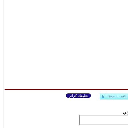
تعليقك كزائر
وني