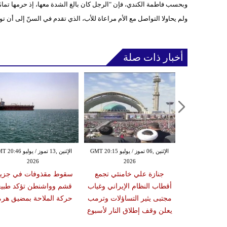
وبحسب فاطمة الكندي، فإن "الرجل كان بالغ الشدة معها، إذ حرمها تمامًا م
ولم يحاولا التواصل مع الأم مراعاة للأب، الذي تقدم في السنّ إلى أن ت
أخبار ذات صلة
الإثنين ,06 تموز / يوليو GMT 20:12
الإثنين ,06 تموز / يوليو GMT 20:15
الإثنين ,13 تموز / يوليو 46
2026
2026
20
" لترمب يضع
جنازة علي خامنئي تجمع
سقوط مقذوفات في جزير
اتو على المحك
أقطاب النظام الإيراني وغياب
قشم وواشنطن تؤكد طبيع
قة قبيل قمة
مجتبى يثير التساؤلات وترمب
حركة الملاحة بمضيق هرم
ستراتيجية
يعلن وقف إطلاق النار لأسبوع