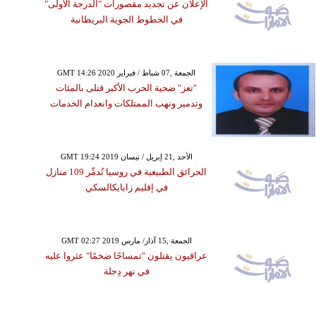
الإعلان عن تجديد مقصورات "الدرجة الأولى"
في الخطوط الجوية البريطانية
GMT 14:26 2020 الجمعة ,07 شباط / فبراير
"تعز" ضحية الحرب الأكبر قتلى بالمئات
وتدمير ونهب الممتلكات وانعدام الخدمات
GMT 19:24 2019 الأحد ,21 إبريل / نيسان
الحرائق الطبيعية في روسيا تُدمِّر 109 منازل
في إقليم زابايكالسكي
GMT 02:27 2019 الجمعة ,15 آذار/ مارس
عراقيون يقتلون "تمساحًا ضخمًا" عثروا عليه
في نهر دِجلة