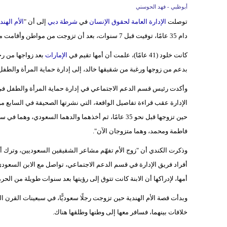
أبوظبي - فهد الحوسني
توصلت
الإدارة العامة لحقوق الإنسان
في
شرطة دبي
إلى أن "
الأم الهند
دام 35 عامًا، توفيت قبل 7 سنوات، بعد أن تزوجت من مواطن وأقامت معه في إحدى المناطق الشمالية وأنجبت منه طفلين.
كانت خلود (41 عامًا)، علمت أن أمها تقيم في
الإمارات
بعد زواجها من رج
بدعم من زوجها ورغبة من شقيقها خالد، إلى إدارة حماية المرأة والط
وأكدت رئيس قسم الدعم الاجتماعي في إدارة حماية المرأة والطفل في ا
الإدارة عقب قراءة تفاصيل الواقعة، التي نشرتها الصحيفة في السابع من
حين تزوجها قبل نحو 35 عامًا، ثم أخذهما والدهما السعودي
فاطمة ومحمد، وهما متزوجان الآن".
وذكرت الكندي أن "زوج الأم تفهّم مشاعر الشقيقين السعوديين، وترك أرق
أفراد فريق الإدارة في قسم الدعم الاجتماعي، تواصل مع الابن السعودي خ
أمها، لإدراكها أن الابنة كانت تتوق إلى رؤيتها بعد سنوات طويلة من الحر
وبدأت قصة الأم الهندية حين تزوجت رجلًا سعوديًّا، في سبعينات القرن 
خلافات بينهما، فسافر معها إلى وطنها وطلقها هناك.