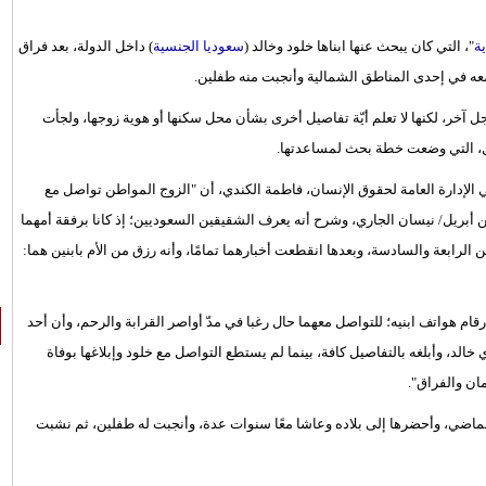
ية
"، التي كان يبحث عنها ابناها خلود وخالد (
سعوديا الجنسية
) داخل الدولة، بعد فراق
ل آخر، لكنها لا تعلم أيّة تفاصيل أخرى بشأن محل سكنها أو هوية زوجها، ولجأت
فل، التي وضعت خطة بحث لمساعدتها.
لإدارة العامة لحقوق الإنسان، فاطمة الكندي، أن "الزوج المواطن تواصل مع
 أبريل/ نيسان الجاري، وشرح أنه يعرف الشقيقين السعوديين؛ إذ كانا برفقة أمهما
، وهما في سن الرابعة والسادسة، وبعدها انقطعت أخبارهما تمامًا، وأنه رزق من الأم بابنين هما:
ام هواتف ابنيه؛ للتواصل معهما حال رغبا في مدّ أواصر القرابة والرحم، وأن أحد
الد، وأبلغه بالتفاصيل كافة، بينما لم يستطع التواصل مع خلود وإبلاغها بوفاة
مان والفراق".
الماضي، وأحضرها إلى بلاده وعاشا معًا سنوات عدة، وأنجبت له طفلين، ثم نشبت