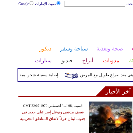
بحث
صوت الإمارات
Google
صحة وتغذية
سياحة وسفر
ديكور
ئة
مدونات
أبراج
فيديو
سيارات
د صراع طويل مع المرض
إصابة سفينة شحن بمقذوف مجهول قرب سو
آخر الأخبار
GMT 22:07 1970 السبت ,08 آب / أغسطس
قصف مدفعي وتوغل إسرائيلي جديد في
جنوب لبنان خرقاً لاتفاق المناطق التجريبية