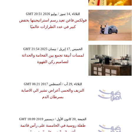
GMT 20:51 2026 الثلاثاء ,14 تموز / يوليو
فولكس فاغن تعيد رسم استراتيجيتها بخفض
كبير في عدد الطرازات عالميًا
GMT 21:54 2025 الخميس ,17 إبريل / نيسان
لمسات أنيقة تجمع بين الفخامة والحداثة
لتصاميم ركن القهوة
GMT 06:21 2017 الثلاثاء ,29 آب / أغسطس
النزيف والحمى أعراض تشير الي الاصابة
بسرطان الدم
GMT 18:09 2019 الجمعة ,20 كانون الأول / ديسمبر
طفلة روسية في الخامسة على رأس قائمة
أغنى 3 مدّونين على "يوتيوب"