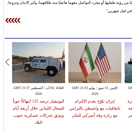
ن رؤية طفليها أو مجرد التواصل معهما هاتفيًا منذ طلاقهما، وكبر الابنان وتزوجا،
وفي قبل شهرين".
GMT 20:
الإثنين ,13 تموز / يوليو GMT 21:02
الثلاثاء ,04 آب / أغسطس GMT 21:37
2026
2026
ة
إيران تلوّح بعدم الالتزام
اليونيفيل ترصد 125 انتهاكاً جوياً
ة
باتفاقيات مع واشنطن بالتزامن
للمجال اللبناني خلال أربعة أيام
ز
مع زيارة وفد أميركي للبنان
وتوثق تحركات عسكرية جنوب
البلاد