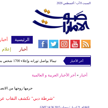
السبت 8 آب / أغسطس 2026
الرئيسية
أخبار
أخبار
إعلام
أخر الأخبار
بركان فويجو في جواتيمالا يواصل ثورانه وإجلاء 1700 شخص بسبب الرماد والتدفقات الطينية
أخبار
»
أخر الأخبار العربية و العالمية
حرمها زوجها من الاتصال
"شرطة دبي" تكشف النقاب عن مصير 
14:36 2015 الثلاثاء ,21 إبريل / نيسان
GMT