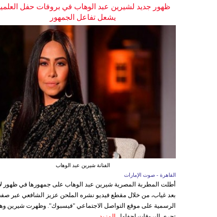
ظهور جديد لشيرين عبد الوهاب في بروفات حفل العلمي
يشعل تفاعل الجمهور
الفنانة شيرين عبد الوهاب
القاهرة - صوت الإمارات
أطلت المطربة المصرية شيرين عبد الوهاب على جمهورها في ظهور ل
بعد غياب، من خلال مقطع فيديو نشره الملحن عزيز الشافعي عبر صفح
الرسمية على موقع التواصل الاجتماعي "فيسبوك". وظهرت شيرين وه
تجري البروفات لحفلها...
المزيد