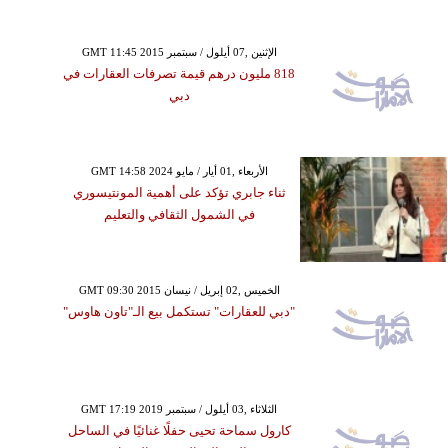
GMT 11:45 2015 الإثنين ,07 أيلول / سبتمبر
818 مليون درهم قيمة تصرفات العقارات في
دبي
GMT 14:58 2024 الأربعاء ,01 أيار / مايو
ثناء جابري تؤكد على أهمية المونتيسوري
في الشمول الثقافي والتعليم
GMT 09:30 2015 الخميس ,02 إبريل / نيسان
"دبي للعقارات" تستكمل بيع الـ"تاون هاوس"
GMT 17:19 2019 الثلاثاء ,03 أيلول / سبتمبر
كارول سماحة تحيى حفلًا غنائيًا في الساحل