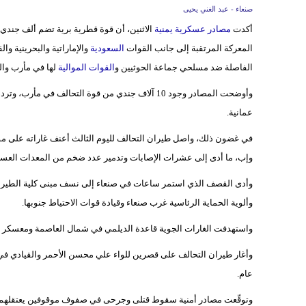
صنعاء - عبد الغني يحيى
أكدت
مصادر عسكرية يمنية
الاثنين، أن قوة قطرية برية تضم ألف جندي
المعركة المرتقبة إلى جانب القوات
السعودية
والإماراتية والبحرينية و
الفاصلة ضد مسلحي جماعة الحوثيين و
القوات الموالية
لها في مأرب وا
وأوضحت المصادر وجود 10 آلاف جندي من قوة التحالف في مأرب، وتردد مساء الاثنين أن
عمانية.
في غضون ذلك، واصل طيران التحالف لليوم الثالث أعنف غاراته على م
وإب، ما أدى إلى عشرات الإصابات وتدمير عدد ضخم من المعدات العسك
وأدى القصف الذي استمر ساعات في صنعاء إلى نسف مبنى كلية الطيران
وألوية الحماية الرئاسية غرب صنعاء وقيادة قوات الاحتياط جنوبها.
واستهدفت الغارات الجوية قاعدة الديلمي في شمال العاصمة ومعسكر الح
وأغار طيران التحالف على قصرين للواء علي محسن الأحمر والقيادي في 
عام.
وتوقّعت مصادر أمنية سقوط قتلى وجرحى في صفوف موقوفين يعتقلهم