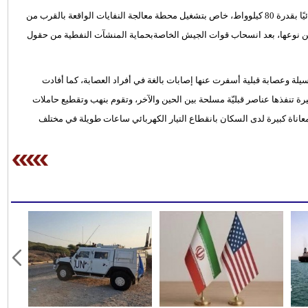
وأكدت مصادر محلية أن عناصر قبليّة مُسلحة سرقت السبت مولدًا كهربائيًا بقدرة 80 كيلوواط، خاص بتشغيل محطة معالجة النفايات الواقعة بالقرب من
 من نوعها، بعد انسحاب قوات الجيش الخاصةبحماية المنشآت النفطية من حقول
يلة وعصابة قبلية أسفرت عنها إصابات بالغة في أفراد العصابة، كما أفادت
رة تنفذها عناصر قبليّة مسلحة بين الحين والآخر، وتقوم بنهب وتقطيع حاملات
اناة كبيرة لدى السكان بانقطاع التيار الكهربائي ساعات طويلة في مختلف