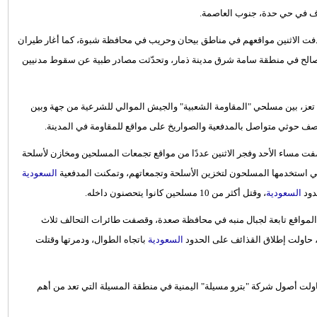
دف في حي حدة، جنوب العاصمة.
يًا قتلوا في غارات استهدفت الاثنين مواقعهم في مناطق بيحان وحريب في محافظة شبوة، كما أغار طيران
الح في منطقة سامة شرق مدينة ذمار، وتحدّثت مصادر طبية عن سقوط مدنيين
تعز، بين مسلحي "المقاومة الشعبية" والجيش الموالي للشرعية من جهة وبين
قصف حوثي متواصل بالمدفعية والصواريخ على مواقع للمقاومة في المدينة.
 مساء الأحد وفجر الاثنين عددًا من مواقع تجمعات المسلحين ومخازن لأسلحة
التي استخدمها المسلحون لتخزين الأسلحة وتجمعاتهم، وتمكنت المدفعية
السعودية
دود
السعودية
، وقتل أكثر من 10 مسلحين كانوا يتحصنون داخله.
المواقع تابعة لجبال منبه في محافظة صعدة، وقصفت طائرات التحالف ثلاث
 حاولت إطلاق القذائف على الحدود
السعودية
باتجاه الطوال، ودمرتها وقتلت
أصول شركة "بترو مسيلة" اليمنية في منطقة المسيلة التي تعد من أهم