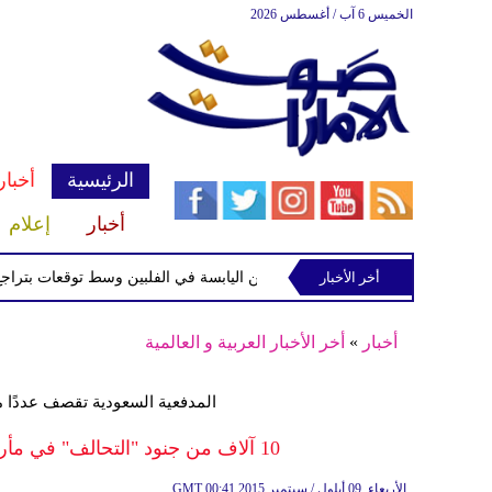
الخميس 6 آب / أغسطس 2026
الرئيسية
أخبار
أخبار
إعلام
أخر الأخبار
 الاستوائية "مايماي" تقترب من اليابسة في الفلبين وسط توقعات بتراجع قوتها
أخبار
»
أخر الأخبار العربية و العالمية
المدفعية السعودية تقصف عددًا 
10 آلاف من جنود "التحالف" في مأرب وسفير إيران يغادر صنعاء بمساعدة عٌمان
00:41 2015 الأربعاء ,09 أيلول / سبتمبر
GMT