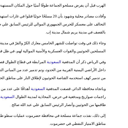
الهرب قبل أن يفرض مسلحو الجماعة طوقًا أمنيًا حول المكان المسته
وأفادت مصادر محلية وشهود بأن 20 مسلحًا حوث
التحالف على معسكر للحرس الجمهوري الموالي للرئيس السابق علي ص
بالقصف في مدينة يريم شمال مدينة إب.
وجاء ذلك في وقت تواصلت للشهر الخامس معارك الكرّ والفرّ في مدينة 
المسلحين الحوثيين والقوات العسكرية والأمنية الموالية لهم، في ظل 
وفي الرياض ذكر أن المدفعية
السعودية
المرابطة في قطاع الطوال قصفت
داخل الأراضي اليمنية القريبة من الحدود، وتم تدمير عدد من المباني 
من تدمير كهف استخدمه القناصة الحوثيون لإطلاق النار على مناطق الح
وباتجاه محافظة الدائر، قصفت المدفعية
السعودية
أهدافًا على عدد من 
راجمات صواريخ ومدفعية في حرض، المحاذية لمدينة الطوال
السعودية
،
طاقمها من الحوثيين وأنصار الرئيس السابق علي عبد الله صالح.
إلى ذلك، نفذت جماعة مسلحة في محافظة حضرموت عمليات سطو طاولت 
مناطق الامتياز النفطي في حضرموت.