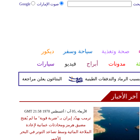
بحث
صوت الإمارات
Google
صحة وتغذية
سياحة وسفر
ديكور
ئة
مدونات
أبراج
فيديو
سيارات
البنتاغون يعلن مراجعة التواجد العسكري ا
آخر الأخبار
GMT 21:58 1970 الأربعاء ,05 آب / أغسطس
ترمب يهدّد إيران بـ "ضربة قوية" ما لم يُفتح
مضيق هرمز ومحادثات عمانية لإعادة
الملاحة المائية وسط تصاعد التوتر في البحر
الأحمر