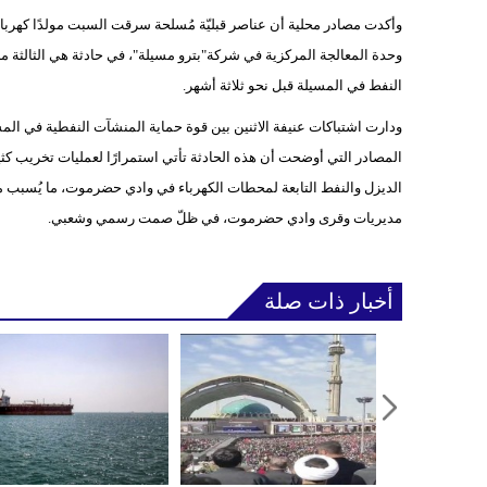
وحدة المعالجة المركزية في شركة"بترو مسيلة"، في حادثة هي الثالثة
النفط في المسيلة قبل نحو ثلاثة أشهر.
ودارت اشتباكات عنيفة الاثنين بين قوة حماية المنشآت النفطية في المس
المصادر التي أوضحت أن هذه الحادثة تأتي استمرارًا لعمليات تخريب كثي
الديزل والنفط التابعة لمحطات الكهرباء في وادي حضرموت، ما يُسبب مع
مديريات وقرى وادي حضرموت، في ظلّ صمت رسمي وشعبي.
أخبار ذات صلة