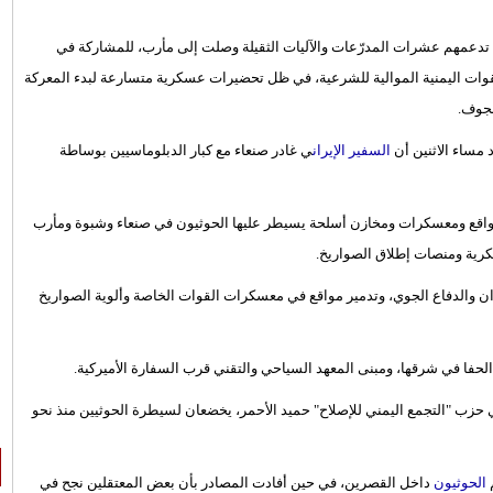
 تدعمهم عشرات المدرّعات والآليات الثقيلة وصلت إلى مأرب، للمشاركة في
القوات اليمنية الموالية للشرعية، في ظل تحضيرات عسكرية متسارعة لبدء المعركة
لجوف.
السفير الإيران
ي غادر صنعاء مع كبار الدبلوماسيين بوساطة
واقع ومعسكرات ومخازن أسلحة يسيطر عليها الحوثيون في صنعاء وشبوة ومأرب
رية ومنصات إطلاق الصواريخ.
 والدفاع الجوي، وتدمير مواقع في معسكرات القوات الخاصة وألوية الصواريخ
فا في شرقها، ومبنى المعهد السياحي والتقني قرب السفارة الأميركية.
حزب "التجمع اليمني للإصلاح" حميد الأحمر، يخضعان لسيطرة الحوثيين منذ نحو
الحوثيون
داخل القصرين، في حين أفادت المصادر بأن بعض المعتقلين نجح في