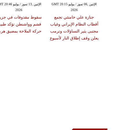
الإثنين ,06 تموز / يوليو GMT 20:12
الإثنين ,06 تموز / يوليو GMT 20:15
الإثنين ,13 تموز / يوليو 46
2026
2026
20
" لترمب يضع
جنازة علي خامنئي تجمع
سقوط مقذوفات في جزير
اتو على المحك
أقطاب النظام الإيراني وغياب
قشم وواشنطن تؤكد طبيع
قة قبيل قمة
مجتبى يثير التساؤلات وترمب
حركة الملاحة بمضيق هرم
ستراتيجية
يعلن وقف إطلاق النار لأسبوع