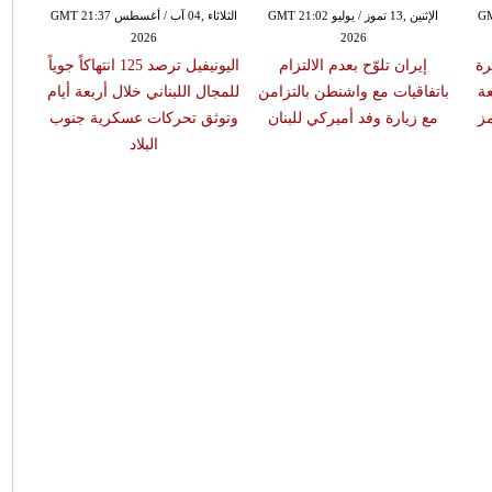
GMT 20:
الإثنين ,13 تموز / يوليو GMT 21:02
الثلاثاء ,04 آب / أغسطس GMT 21:37
2026
2026
ة
إيران تلوّح بعدم الالتزام
اليونيفيل ترصد 125 انتهاكاً جوياً
ة
باتفاقيات مع واشنطن بالتزامن
للمجال اللبناني خلال أربعة أيام
ز
مع زيارة وفد أميركي للبنان
وتوثق تحركات عسكرية جنوب
البلاد