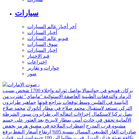
سيارات
آخر أخبار عالم السيارات
أخبار السيارات
فيديو عالم السيارات
سوق السيارات
اخبار السيارات
قيد الاختبار
إختراعات
حوارات و تقارير
صور
بركان فويجو في جواتيمالا يواصل ثورانه وإجلاء 1700 شخص بسبب
الرماد والتدفقات الطينية
العاصفة الاستوائية "مايماي" تقترب من
اليابسة في الفلبين وسط توقعات بتراجع قوتها
جماهير طرابزون
التركي تستعد لاستقبال محمد صلاح في مطار أتاتورك
محمد صلاح
يصل تركيا لاستكمال إجراءات انتقاله إلى طرابزون سبور
الشرطة
الألمانية تحقق في حادث أمني بمطار لايبزيج بعد العثور على جسم
مشبوه قرب المدرج
اضطراب الملاحة في مضيق هرمز يخفض
صادرات الغاز الطبيعي المسال بنسبة 95%
ارتفاع أسعار النفط يرفع
تكلفة تعبئة خزان الديزل في بريطانيا إلى 100 جنيه إسترليني
قوات