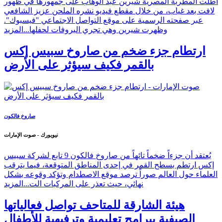
أطلت المطربة المصرية شيرين عبد الوهاب على جمهورها في ظهور
لافت بعد غياب، من خلال مقطع فيديو نشره الملحن عزيز الشافعي
عبر صفحته الرسمية على موقع التواصل الاجتماعي "فيسبوك".
وظهرت شيرين وهي تجري البروفات لحفلها...
المزيد
ارتطام جزء ضخم من صاروخ سبيس إكس
بالقمر فكيف سيؤثر على الأرض
صاروخ فالكون
نيويورك - صوت الإمارات
يُعتقد أن جزءاً ضخماً تائهاً من صاروخ فالكون 9 تابع لشركة سبيس
إكس ارتطم بسطح القمر في إحدى المناطق المتوقعة، فيما يترقب
العلماء حول العالم صوراً ترصد موقع الاصطدام وتؤكد وقوعه بشكل
نهائي، حيث تعذر على المركبات الت...
المزيد
هيئة الشارقة للمتاحف تواصل فعالياتها
الصيفية ببرامج تعليمية وترفيهية للأطفال