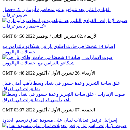
القيادي الثاني بعد نتنياهو يدعو لمحاصرة أبومازن كـ «حصار
ياسرعرفات»
GMT 04:56 2022 الأربعاء ,02 تشرين الثاني / نوفمبر
إصابة 14 شخصًا في حادث إطلاق نار في شيكاغو بالتزامن مع
احتفالات الهالووين
GMT 04:48 2022 الأربعاء ,26 تشرين الأول / أكتوبر
غلق ساحة التحرير وعدة جسور في بغداد وسط تأهب أمني قبيل
تظاهرات في العراق
GMT 03:07 2022 الجمعة ,07 تشرين الأول / أكتوبر
إسرائيل ترفض تعديلات لبنان على مسودة اتفاق ترسيم الحدود