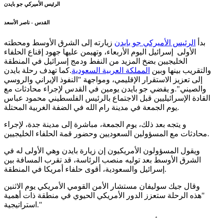
الرئيس الأميركي جو بايدن
القدس - ناصر الأسعد
بدأ
الرئيس الأميركي جو بايدن
زيارته إلى الشرق الأوسط ومحطته
الأولى إسرائيل اليوم الأربعاء، وتهيمن عليها جهود إقناع الحلفاء
الخليجيين بضخ المزيد من النفط ودمج إسرائيل في المنطقة
والتقريب بينها وبين
المملكة العربية السعودية
.كما تهدف رحلة بايدن
إلى تعزيز الاستقرار الإقليمي، ومواجهة "النفوذ الإيراني والروسي
والصيني".و يقضي جو بايدن يومين في القدس لإجراء محادثات مع
القادة الإسرائيليين قبل الاجتماع بالرئيس الفلسطيني محمود عباس
يوم الجمعة في مدينة رام الله في الضفة الغربية المحتلة.
و يتجه بعد ذلك، يوم الجمعة، مباشرة إلى مدينة جدة، لإجراء
محادثات مع المسؤولين السعوديين وحضور قمة الحلفاء الخليجيين.
ويقول المسؤولون الأمريكيون إن زيارة بايدن وهي الأولى له في
الشرق الأوسط بعد توليه منصب الرئاسة، قد تقرب المسافة بين
إسرائيل والسعودية، أقوى حلفاء أمريكا في المنطقة.
وقال جيك سوليفان مستشار الأمن القومي الأمريكي يوم الاثنين
"هذه الرحلة ستعزز الدور الأمريكي الحيوي في منطقة ذات أهمية
استراتيجية."