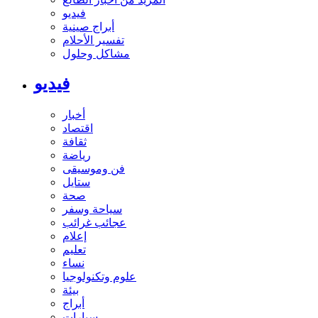
فيديو
أبراج صينية
تفسير الأحلام
مشاكل وحلول
فيديو
أخبار
اقتصاد
ثقافة
رياضة
فن وموسيقى
ستايل
صحة
سياحة وسفر
عجائب غرائب
إعلام
تعليم
نساء
علوم وتكنولوجيا
بيئة
أبراج
سيارات