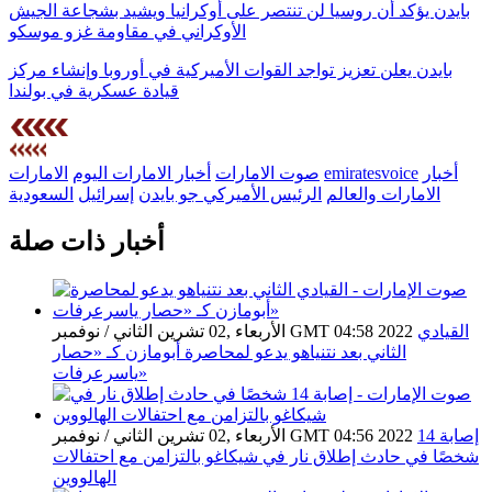
بايدن يؤكد أن روسيا لن تنتصر على أوكرانيا ويشيد بشجاعة الجيش
الأوكراني في مقاومة غزو موسكو
بايدن يعلن تعزيز تواجد القوات الأميركية في أوروبا وإنشاء مركز
قيادة عسكرية في بولندا
أخبار
emiratesvoice
صوت الامارات
أخبار الامارات اليوم
الامارات
الامارات والعالم
الرئيس الأميركي جو بايدن
إسرائيل
السعودية
أخبار ذات صلة
القيادي
الأربعاء ,02 تشرين الثاني / نوفمبر GMT 04:58 2022
الثاني بعد نتنياهو يدعو لمحاصرة أبومازن كـ «حصار
ياسرعرفات»
إصابة 14
الأربعاء ,02 تشرين الثاني / نوفمبر GMT 04:56 2022
شخصًا في حادث إطلاق نار في شيكاغو بالتزامن مع احتفالات
الهالووين