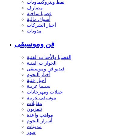
نفط وبتروكيماويات
مصارف
قضايا ساخنة
أسواق مالية
أخبار الشركات
مدونات
فن وموسيقى
القضايا والأحداث الفنية
الحوارات الفنية
فيديو فن وموسيقى
أخبار النجوم
أخبار فنية
سينما عربية
حفلات ومهرجانات
موسيقى عربية
مقابلات
تلفزيون
مواهب واعدة
أسرار النجوم
مدونات
صور