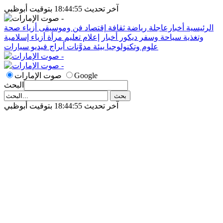
آخر تحديث 18:44:55 بتوقيت أبوظبي
الرئيسية
أخبارعاجلة
رياضة
ثقافة
إقتصاد
فن وموسيقى
أزياء
صحة
وتغذية
سياحة وسفر
ديكور
أخبار
إعلام
تعليم
مرأة
أزياء إسلامية
علوم وتكنولوجيا
بيئة
مدوَّنات
أبراج
فيديو
سيارات
Google
صوت الإمارات
البحث
آخر تحديث 18:44:55 بتوقيت أبوظبي