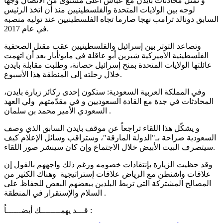
و تمثل محادثات بايدن مع عباس أعلى مستوى من الاتصال وجها
لوجه بين الولايات المتحدة والفلسطينيين منذ أن اتخذ الرئيس
السابق دونالد ترامب نهجا صارما تجاه الفلسطينيين عند توليه منصبه
في عام 2017.
وتصاعد التوتر بين إسرائيل والفلسطينيين عقب مقتل الصحفية
الفلسطينية الأميركية شيرين أبو عاقلة في مايو/أيار بعد أن اتهمت
عائلتها الولايات المتحدة بمنح إسرائيل حصانة، وطلبت مقابلة بايدن
خلال رحلته إلى المنطقة هذا الأسبوع.
وفي المملكة العربية السعودية: ستكون إحدى ركائز زيارة بايدن،
المحادثات في جدة مع القادة السعوديين و في مقدّمتهم ولي العهد
السعودي الأمير محمد بن سلمان .
و يشكّل هذا اللقاء تراجعاً عن موقف بايدن السابق الذي وصف
السعودية صراحة بـ"الدولة المارقة"، وستراقب وسائل الإعلام كيف
سيتصرف البيت الأبيض خلال الاجتماع وإن كان سينشر صور اللقاء.
وقد حظيت الزيارة بإنتقادات خصومه ورغم ذلك واجههم بالقول إن
علاقات واشنطن مع الرياض علاقات إستراتيجية وهناك الكثير من
المصالح المشتركة التي تربط البلدين ببعضهم البعض للحفاظ على
السلام والإستقرار في المنطقة .
قـــد يهمــــــــك أيضــــــاُ :