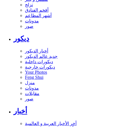
تزلج
أفخم الفنادق
أشهر المطاعم
مدونات
صور
ديكور
أخبار الديكور
جديد عالم الديكور
ديكورات داخلية
ديكورات خارجية
Your Photos
Feng Shui
منزل
مدونات
مقابلات
صور
أخبار
أخر الأخبار العربية و العالمية