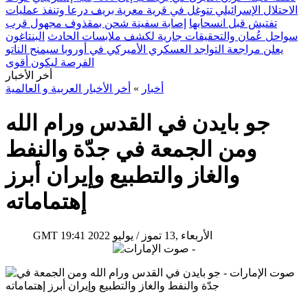
الاحتلال الإسرائيلي تتوغل في قرية معرية بريف درعا وتنفذ عمليات
تفتيش قبل انسحابها
إصابة سفينة شحن بمقذوف مجهول قرب
سواحل عُمان والتحقيقات جارية لكشف ملابسات الحادث
البنتاغون
يعلن مراجعة التواجد العسكري الأميركي في أوروبا سيمنح الناتو
الفرصة ليكون أقوى
أخر الأخبار
أخبار
»
أخر الأخبار العربية و العالمية
جو بايدن في القدس ورام الله
ومن الجمعة في جدّة والنفط
والغاز والتطبيع وإيران أبرز
إهتماماته
19:41 2022 الأربعاء ,13 تموز / يوليو
GMT