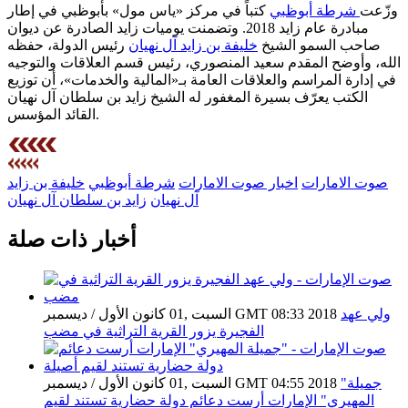
وزّعت
شرطة أبوظبي
كتباً في مركز «ياس مول» بأبوظبي في إطار
مبادرة عام زايد 2018. وتضمنت يوميات زايد الصادرة عن ديوان
صاحب السمو الشيخ
خليفة بن زايد آل نهيان
رئيس الدولة، حفظه
الله، وأوضح المقدم سعيد المنصوري، رئيس قسم العلاقات والتوجيه
في إدارة المراسم والعلاقات العامة بـ«المالية والخدمات»، أن توزيع
الكتب يعرّف بسيرة المغفور له الشيخ زايد بن سلطان آل نهيان
القائد المؤسس.
صوت الامارات
اخبار صوت الامارات
شرطة أبوظبي
خليفة بن زايد
آل نهيان
زايد بن سلطان آل نهيان
أخبار ذات صلة
ولي عهد
السبت ,01 كانون الأول / ديسمبر GMT 08:33 2018
الفجيرة يزور القرية التراثية في مضب
"جميلة
السبت ,01 كانون الأول / ديسمبر GMT 04:55 2018
المهيري" الإمارات أرست دعائم دولة حضارية تستند لقيم