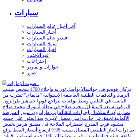
سيارات
آخر أخبار عالم السيارات
أخبار السيارات
فيديو عالم السيارات
سوق السيارات
اخبار السيارات
قيد الاختبار
إختراعات
حوارات و تقارير
صور
بركان فويجو في جواتيمالا يواصل ثورانه وإجلاء 1700 شخص بسبب
الرماد والتدفقات الطينية
العاصفة الاستوائية "مايماي" تقترب من
اليابسة في الفلبين وسط توقعات بتراجع قوتها
جماهير طرابزون
التركي تستعد لاستقبال محمد صلاح في مطار أتاتورك
محمد صلاح
يصل تركيا لاستكمال إجراءات انتقاله إلى طرابزون سبور
الشرطة
الألمانية تحقق في حادث أمني بمطار لايبزيج بعد العثور على جسم
مشبوه قرب المدرج
اضطراب الملاحة في مضيق هرمز يخفض
صادرات الغاز الطبيعي المسال بنسبة 95%
ارتفاع أسعار النفط يرفع
تكلفة تعبئة خزان الديزل في بريطانيا إلى 100 جنيه إسترليني
قوات