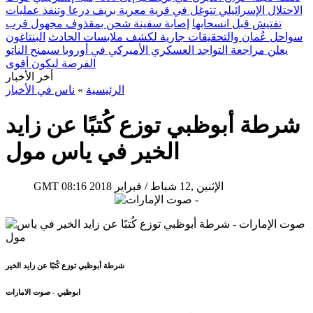
الاحتلال الإسرائيلي تتوغل في قرية معرية بريف درعا وتنفذ عمليات
تفتيش قبل انسحابها
إصابة سفينة شحن بمقذوف مجهول قرب
سواحل عُمان والتحقيقات جارية لكشف ملابسات الحادث
البنتاغون
يعلن مراجعة التواجد العسكري الأميركي في أوروبا سيمنح الناتو
الفرصة ليكون أقوى
أخر الأخبار
الرئيسية
»
ناس في الأخبار
شرطة أبوظبي توزع كُتبًا عن زايد
الخير في ياس مول
08:16 2018 الإثنين ,12 شباط / فبراير
GMT
شرطة أبوظبي توزع كُتبًا عن زايد الخير
ابوظبي - صوت الامارات