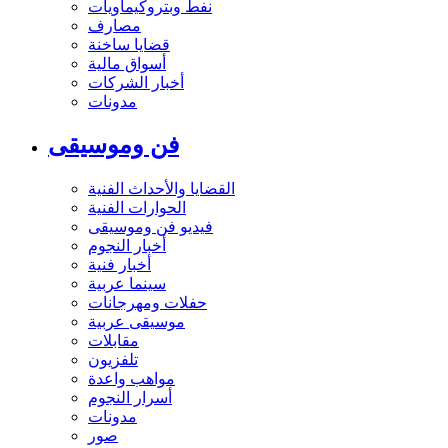
نفط وبتروكيماويات
مصارف
قضايا ساخنة
أسواق مالية
أخبار الشركات
مدونات
فن وموسيقى
القضايا والأحداث الفنية
الحوارات الفنية
فيديو فن وموسيقى
أخبار النجوم
أخبار فنية
سينما عربية
حفلات ومهرجانات
موسيقى عربية
مقابلات
تلفزيون
مواهب واعدة
أسرار النجوم
مدونات
صور