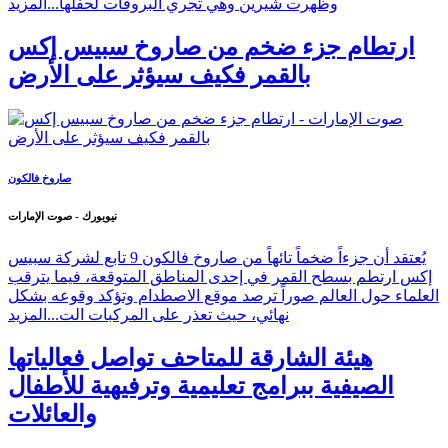
وظهرت شيرين وهي تجري البروفات لحفلها...
المزيد
ارتطام جزء ضخم من صاروخ سبيس إكس
بالقمر فكيف سيؤثر على الأرض
صاروخ فالكون
نيويورك - صوت الإمارات
يُعتقد أن جزءاً ضخماً تائهاً من صاروخ فالكون 9 تابع لشركة سبيس
إكس ارتطم بسطح القمر في إحدى المناطق المتوقعة، فيما يترقب
العلماء حول العالم صوراً ترصد موقع الاصطدام وتؤكد وقوعه بشكل
نهائي، حيث تعذر على المركبات الت...
المزيد
هيئة الشارقة للمتاحف تواصل فعالياتها
الصيفية ببرامج تعليمية وترفيهية للأطفال
والعائلات