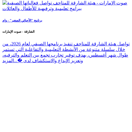
برنامج "الأحيائي الصغير" - وام
الشارقة - صوت الإمارات
تواصل هيئة الشارقة للمتاحف تنفيذ برنامجها الصيفي لعام 2026، من
خلال سلسلة متنوعة من الأنشطة التعليمية والتفاعلية التي تستمر
طوال شهر أغسطس، بهدف توفير تجارب تجمع بين التعلم والترفيه،
وتعزيز الإبداع والاستكشاف لدى �...
المزيد