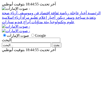
آخر تحديث 18:44:55 بتوقيت أبوظبي
الرئيسية
أخبارعاجلة
رياضة
ثقافة
إقتصاد
فن وموسيقى
أزياء
صحة
وتغذية
سياحة وسفر
ديكور
أخبار
إعلام
تعليم
مرأة
أزياء إسلامية
علوم وتكنولوجيا
بيئة
مدوَّنات
أبراج
فيديو
سيارات
Google
صوت الإمارات
البحث
آخر تحديث 18:44:55 بتوقيت أبوظبي