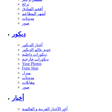
تزلج
أفخم الفنادق
أشهر المطاعم
مدونات
صور
ديكور
أخبار الديكور
جديد عالم الديكور
ديكورات داخلية
ديكورات خارجية
Your Photos
Feng Shui
منزل
مدونات
مقابلات
صور
أخبار
أخر الأخبار العربية و العالمية