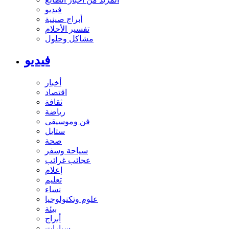
فيديو
أبراج صينية
تفسير الأحلام
مشاكل وحلول
فيديو
أخبار
اقتصاد
ثقافة
رياضة
فن وموسيقى
ستايل
صحة
سياحة وسفر
عجائب غرائب
إعلام
تعليم
نساء
علوم وتكنولوجيا
بيئة
أبراج
سيارات