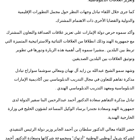
مدوَّنات
كما جرى خلال اللقاء تبادل وجهات النظر حول مجمل التطورات الإقليمية
أبراج
والدولية والقضايا الأخرى ذات الاهتمام المشترك.
فيديو
وأكد سموه حرص دولة الإمارات على تعزيز علاقات الصداقة والتعاون المشترك
مع جمهورية الهند وذلك انطلاقا من العلاقات الثنائية والاستراتيجية المتميزة التي
سيارات
تربط بين البلدين ..مشيرا سموه إلى أهمية هذه الزيارة ودورها في تطوير
وتوثيق العلاقات بين البلدين الصديقين.
وشهد سمو الشيخ عبدالله بن زايد آل نهيان ومعالي سوشما سواراج تبادل
مذكرة تفاهم للتعاون في مجال التدريب الدبلوماسي بين أكاديمية الإمارات
الدبلوماسية ومعهد التدريب الدبلوماسي الهندي .
تبادل مذكرة التفاهم سعادة الدكتور أحمد عبدالرحمن البنا سفير الدولة لدى
جمهورية الهند وسعادة نجندرا برساد الوكيل المساعد لشؤون الخليج في وزارة
الخارجية الهندية.
حضر اللقاء معالي الدكتور سلطان بن أحمد الجابر وزير دولة الرئيس التنفيذي
لشركة بترول أبوظبي الوطنية "أدنوك" ومجموعة شركاتها وسعادة الدكتور أحمد