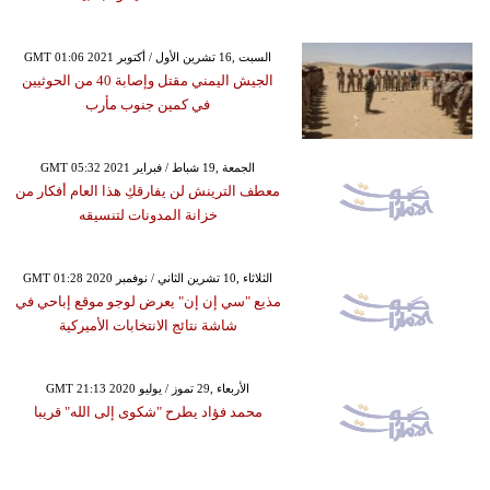
GMT 01:06 2021 السبت ,16 تشرين الأول / أكتوبر
الجيش اليمني مقتل وإصابة 40 من الحوثيين
في كمين جنوب مأرب
GMT 05:32 2021 الجمعة ,19 شباط / فبراير
معطف الترينش لن يفارقكِ هذا العام أفكار من
خزانة المدونات لتنسيقه
GMT 01:28 2020 الثلاثاء ,10 تشرين الثاني / نوفمبر
مذيع "سي إن إن" يعرض لوجو موقع إباحي في
شاشة نتائج الانتخابات الأميركية
GMT 21:13 2020 الأربعاء ,29 تموز / يوليو
محمد فؤاد يطرح "شكوى إلى الله" قريبا