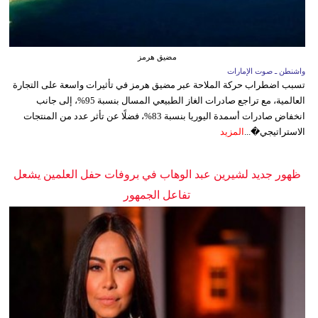
مضيق هرمز
واشنطن ـ صوت الإمارات
تسبب اضطراب حركة الملاحة عبر مضيق هرمز في تأثيرات واسعة على التجارة
العالمية، مع تراجع صادرات الغاز الطبيعي المسال بنسبة 95%، إلى جانب
انخفاض صادرات أسمدة اليوريا بنسبة 83%، فضلًا عن تأثر عدد من المنتجات
الاستراتيجي�...
المزيد
ظهور جديد لشيرين عبد الوهاب في بروفات حفل العلمين يشعل
تفاعل الجمهور