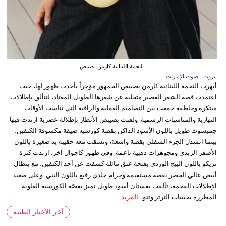
النجمة اللبنانية كارمن بصيبص
بيروت - صوت الإمارات
أبهرت النجمة اللبنانية كارمن بصيبص الجمهور مؤخراً بأحدث ظهور لها، حيث
اعتمدت قصة الشعر القصير متخلية عن شعرها الطويل المعتاد، لتتألق بإطلالات
مبتكرة وخاطفة جمعت بين التصاميم العملية والراقية التي تناسب الأوقات
النهارية والمناسبات الرسمية. ولفتت بصيبص الأنظار بإطلالة عصرية ارتدت فيها
جمبسوت طويل باللون الأسود الداكن بقصة كورسيه ضيقة مكشوفة الكتفين،
بينما انسدل الجزء السفلي بقصة واسعة، ونسقت معه حقيبة يد صغيرة باللون
الأصفر الزبدي ومجوهرات ذهبية ناعمة. وفي ظهور كاجوال آخر، ارتدت كنزة
تريكو باللون البيج الوردي بفتحة عنق مائلة كشفت عن أحد الكتفين، مع بنطال
أبيض عالي الخصر بقصة مستقيمة وحزام جلدي رفيع باللون البني. وعلى صعيد
الإطلالات الفخمة، تألقت بفستان أسود طويل تميز بقصّة الكورسيه العلوية
المطرزة بحبيبات الترتر وتنو...
المزيد
آخر الأخبار الطبية