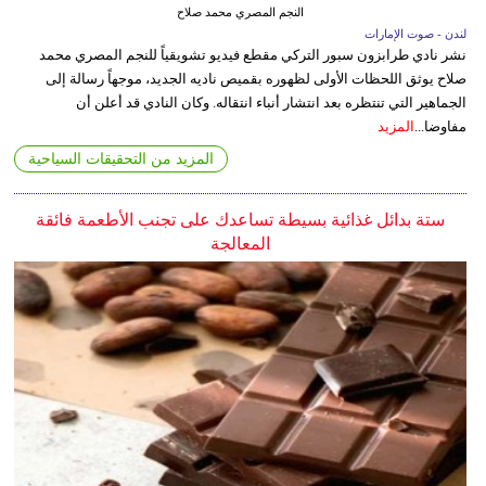
النجم المصري محمد صلاح
لندن - صوت الإمارات
نشر نادي طرابزون سبور التركي مقطع فيديو تشويقياً للنجم المصري محمد
صلاح يوثق اللحظات الأولى لظهوره بقميص ناديه الجديد، موجهاً رسالة إلى
الجماهير التي تنتظره بعد انتشار أنباء انتقاله. وكان النادي قد أعلن أن
مفاوضا...
المزيد
المزيد من التحقيقات السياحية
ستة بدائل غذائية بسيطة تساعدك على تجنب الأطعمة فائقة
المعالجة