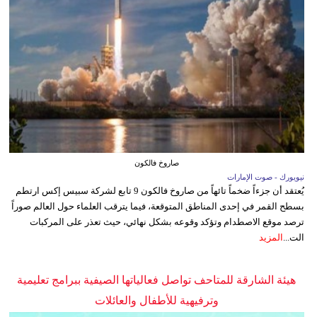
صاروخ فالكون
نيويورك - صوت الإمارات
يُعتقد أن جزءاً ضخماً تائهاً من صاروخ فالكون 9 تابع لشركة سبيس إكس ارتطم
بسطح القمر في إحدى المناطق المتوقعة، فيما يترقب العلماء حول العالم صوراً
ترصد موقع الاصطدام وتؤكد وقوعه بشكل نهائي، حيث تعذر على المركبات
الت...
المزيد
هيئة الشارقة للمتاحف تواصل فعالياتها الصيفية ببرامج تعليمية
وترفيهية للأطفال والعائلات