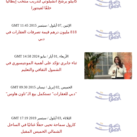
كابيلو يرشّح أنشيلوتي لتدريب منتخب إيطاليا
خلفًا لفينتورا
GMT 11:45 2015 الإثنين ,07 أيلول / سبتمبر
818 مليون درهم قيمة تصرفات العقارات في
دبي
GMT 14:58 2024 الأربعاء ,01 أيار / مايو
ثناء جابري تؤكد على أهمية المونتيسوري في
الشمول الثقافي والتعليم
GMT 09:30 2015 الخميس ,02 إبريل / نيسان
"دبي للعقارات" تستكمل بيع الـ"تاون هاوس"
GMT 17:19 2019 الثلاثاء ,03 أيلول / سبتمبر
كارول سماحة تحيى حفلًا غنائيًا في الساحل
الشمالي الخميس المقبل