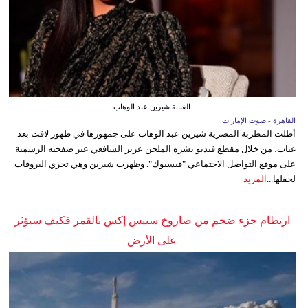
الفنانة شيرين عبد الوهاب
القاهرة - صوت الإمارات
أطلت المطربة المصرية شيرين عبد الوهاب على جمهورها في ظهور لافت بعد
غياب، من خلال مقطع فيديو نشره الملحن عزيز الشافعي عبر صفحته الرسمية
على موقع التواصل الاجتماعي "فيسبوك". وظهرت شيرين وهي تجري البروفات
لحفلها...
المزيد
ارتطام جزء ضخم من صاروخ سبيس إكس بالقمر فكيف سيؤثر
على الأرض