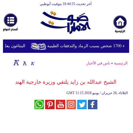
آخر تحديث 18:44:55 بتوقيت أبوظبي
الرئيسية
أخبارعاجلة
رياضة
ثقافة
طينية
البنتاغون يعلن مرا
إقتصاد
الرئيسية
»
ناس في الأخبار
فن
وموسيقى
الشيخ عبدالله بن زايد يلتقي وزيرة خارجية الهند
أزياء
11:15 2018 الثلاثاء ,26 حزيران / يونيو
GMT
صحة
وتغذية
سياحة