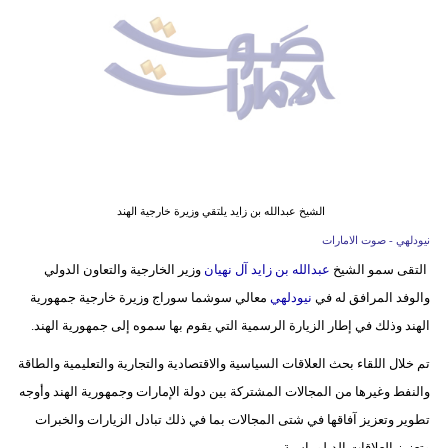
وسفر
ديكور
أخبار
إعلام
تعليم
الشيخ عبدالله بن زايد يلتقي وزيرة خارجية الهند
مرأة
نيودلهي - صوت الامارات
التقى سمو الشيخ
عبدالله بن زايد آل نهيان
وزير الخارجية والتعاون الدولي
أزياء
والوفد المرافق له في
نيودلهي
معالي سوشما سوراج وزيرة خارجية جمهورية
إسلامية
الهند وذلك في إطار الزيارة الرسمية التي يقوم بها سموه إلى جمهورية الهند.
علوم
تم خلال اللقاء بحث العلاقات السياسية والاقتصادية والتجارية والتعليمية والطاقة
وتكنولوجيا
والنفط وغيرها من المجالات المشتركة بين دولة الإمارات وجمهورية الهند وأوجه
بيئة
تطوير وتعزيز آفاقها في شتى المجالات بما في ذلك تبادل الزيارات والخبرات
وتعزيز العلاقات الدبلوماسية.