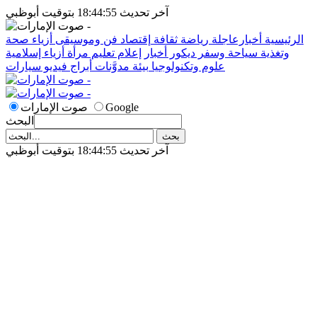
آخر تحديث 18:44:55 بتوقيت أبوظبي
الرئيسية
أخبارعاجلة
رياضة
ثقافة
إقتصاد
فن وموسيقى
أزياء
صحة
وتغذية
سياحة وسفر
ديكور
أخبار
إعلام
تعليم
مرأة
أزياء إسلامية
علوم وتكنولوجيا
بيئة
مدوَّنات
أبراج
فيديو
سيارات
Google
صوت الإمارات
البحث
آخر تحديث 18:44:55 بتوقيت أبوظبي