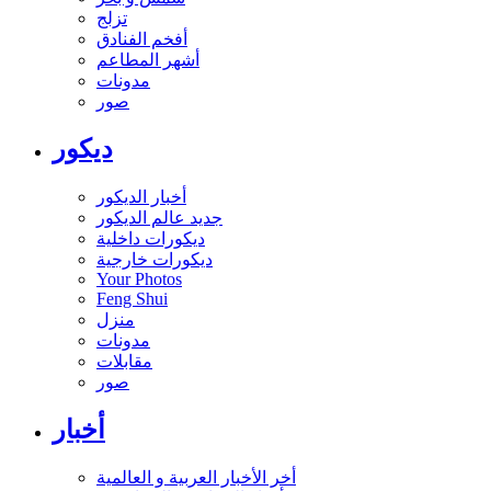
تزلج
أفخم الفنادق
أشهر المطاعم
مدونات
صور
ديكور
أخبار الديكور
جديد عالم الديكور
ديكورات داخلية
ديكورات خارجية
Your Photos
Feng Shui
منزل
مدونات
مقابلات
صور
أخبار
أخر الأخبار العربية و العالمية