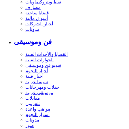
نفط وبتروكيماويات
مصارف
قضايا ساخنة
أسواق مالية
أخبار الشركات
مدونات
فن وموسيقى
القضايا والأحداث الفنية
الحوارات الفنية
فيديو فن وموسيقى
أخبار النجوم
أخبار فنية
سينما عربية
حفلات ومهرجانات
موسيقى عربية
مقابلات
تلفزيون
مواهب واعدة
أسرار النجوم
مدونات
صور