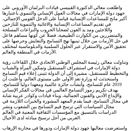
واطلعت معالي الدكتورة القبيسي قيادات البرلمان الأوروبي على
جهود دولة الإمارات في مجالات العمل الإنساني والتنموي باعتبارها
أكبر مانح للمساعدات الإنسانية قياساً على الدخل القومي الإجمالي،
في تقديم المساعدات الإنسانية والاغاثية والتنموية للنازحين
واللاجئين ومد يد العون لضحايا الحروب والنزاعات المسلحة
والمتضررين من الكوارث الطبيعية، فضلاً عن كونها مساهم فاعل
في حل الأزمات من خلال تبنيها نهج التسامح والتعايش وحرصها على
تحقيق الأمن والاستقرار عبر الحلول السلمية والدبلوماسية لمختلف
الأزمات في المنطقة والعالم.
وتناولت معالي رئيسة المجلس الوطني الاتحادي خلال اللقاءات رؤية
دولة الإمارات في استشراف المستقبل وتمكين المرأة والشباب
والتخطيط للمستقبل، مشيرة إلى أن الدولة تتبنى إعلاء قيم التسامح
واستحدثت له وزارة تعد الأولى على مستوى العالم، وأعلنت أن
2019 عام للتسامح، وأنشأت جائزة عالمية ومعهدا دوليا للتسامح،
بهدف تكريم رموز التسامح العالمي في مجالات الفكر الإنساني
والإبداع الأدبي والفنون الجمالية، وبناء قيادات وكوادر عربية شابة
في مجال التسامح، فيما يقدم المعهد المشورة والخبرات اللازمة في
مجال السياسات التي ترسخ قيم التسامح بين الشعوب ونشر
الدراسات بالتنسيق مع المؤسسات الثقافية المعنية في العالم
العربي من أجل ترسيخ مبادئه لدى الأجيال.
واستعرضت معاليها جهود دولة الإمارات ودورها في محاربة الإرهاب