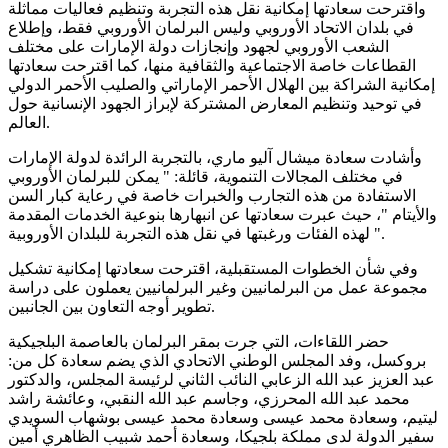
واقترحت سعادتها إمكانية نقل هذه التجربة وتنظيم فعاليات مماثلة
في بلدان الاتحاد الأوروبي وليس البرلمان الأوروبي فقط، وإطلاع
الشعب الأوروبي لجهود وإنجازات دولة الإمارات على مختلف
القطاعات خاصة الاجتماعية والثقافية منها، كما اقترحت سعادتها
إمكانية الشراكة بين الهلال الأحمر الإماراتي والصليب الأحمر الدولي
في توحيد وتنظيم المعارض المشتركة لإبراز الجهود الإنسانية حول
العالم.
وأشادت سعادة ميشال آليو ماري، بالتجربة الرائدة لدولة الإمارات
في مختلف المجالات التنموية، قائلة: " يمكن للبرلمان الأوروبي
الاستفادة من هذه التجارب والخبرات خاصة في رعاية كبار السن
والأيتام "، حيث عبرت سعادتها عن انبهارها بنوعية الخدمات المقدمة
لهذه الفئات ورغبتها في نقل هذه التجربة للبلدان الأوروبية ".
وفي شأن الخطوات المستقبلية، اقترحت سعادتها إمكانية تشكيل
مجموعة عمل من البرلمانيين وغير البرلمانيين يعملون على دراسة
تطوير أوجه التعاون بين الجانبين.
حضر اللقاءات، التي جرت بمقر البرلمان بالعاصمة البلجيكية
بروكسل، وفد المجلس الوطني الاتحادي الذي يضم سعادة كل من:
عبد العزيز عبد الله الزعابي النائب الثاني لرئيسة المجلس، والدكتور
محمد عبد الله المحرزي، وجاسم عبد الله النقبي، وعائشة راشد
ليتيم، وسعادة محمد عيسى وسعادة محمد عيسى بوشهاب السويدي
سفير الدولة لدى مملكة بلجيكا، وسعادة أحمد شبيب الظاهري أمين