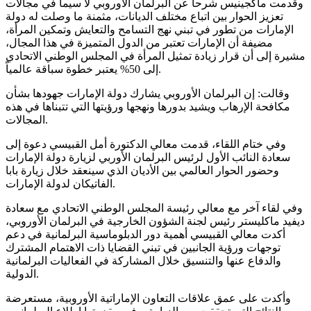
وقدمت ماكجينيس شرحاً عن البرلمان الأوروبي لا سيما في مجالات
تعزيز الحوار بين اتباع مختلف الديانات، مثمنة ما وصلت له دولة
الإمارات من تطور في تبني نهج التسامح والتعايش وتمكين المرأة،
مضيفة أن الإمارات تعتبر من الدول المتميزة في هذا المجال،
مشيرة إلى أن قرار زيادة تمثيل المرأة في المجلس الوطني الاتحادي
إلى 50% يعتبر خطوة سباقة عالمياً.
وقالت: إن البرلمان الأوروبي يشارك دولة الإمارات جهودها بشأن
مكافحة الإرهاب ويشيد بدورها ونهجها ورؤيتها التي تتبناها في هذه
المجالات.
وفي ختام اللقاء، قدمت معالي الدكتورة أمل القبيسي دعوة إلى
سعادة النائب الأول لرئيس البرلمان الأوربي لزيارة دولة الإمارات
وحضور الحوار العالمي بين الأديان الذي سينعقد خلال زيارة بابا
الفاتيكان لدولة الإمارات.
وفي لقاء آخر مع معالي رئيسة المجلس الوطني الاتحادي مع سعادة
ديفيد ماكليستر رئيس لجنة الشؤون الخارجية في البرلمان الأوروبي،
أكدت معالي القبيسي أهمية دور الدبلوماسية البرلمانية في دعم
توجهات ورؤية الجانبين في تبني القضايا ذات الاهتمام المشترك
والدفاع عنها والتنسيق خلال المشاركة في الفعاليات البرلمانية
الدولية.
وأكدت على عمق علاقات التعاون الإماراتية الأوروبية، مستعرضة