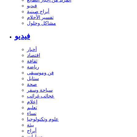
فيديو
أبراج صينية
تفسير الأحلام
مشاكل وحلول
فيديو
أخبار
اقتصاد
ثقافة
رياضة
فن وموسيقى
ستايل
صحة
سياحة وسفر
عجائب غرائب
إعلام
تعليم
نساء
علوم وتكنولوجيا
بيئة
أبراج
سيارات