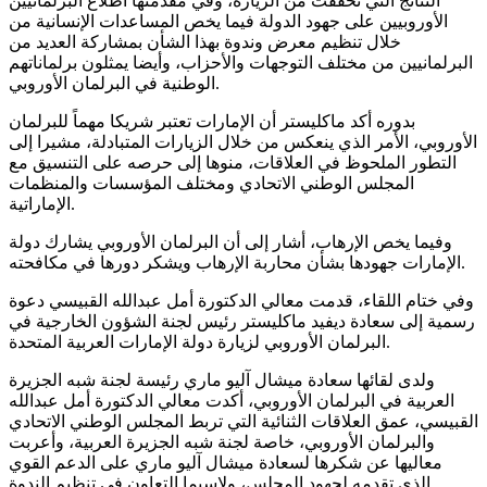
النتائج التي تحققت من الزيارة، وفي مقدمتها اطلاع البرلمانيين
الأوروبيين على جهود الدولة فيما يخص المساعدات الإنسانية من
خلال تنظيم معرض وندوة بهذا الشأن بمشاركة العديد من
البرلمانيين من مختلف التوجهات والأحزاب، وأيضا يمثلون برلماناتهم
الوطنية في البرلمان الأوروبي.
بدوره أكد ماكليستر أن الإمارات تعتبر شريكا مهماً للبرلمان
الأوروبي، الأمر الذي ينعكس من خلال الزيارات المتبادلة، مشيرا إلى
التطور الملحوظ في العلاقات، منوها إلى حرصه على التنسيق مع
المجلس الوطني الاتحادي ومختلف المؤسسات والمنظمات
الإماراتية.
وفيما يخص الإرهاب، أشار إلى أن البرلمان الأوروبي يشارك دولة
الإمارات جهودها بشأن محاربة الإرهاب ويشكر دورها في مكافحته.
وفي ختام اللقاء، قدمت معالي الدكتورة أمل عبدالله القبيسي دعوة
رسمية إلى سعادة ديفيد ماكليستر رئيس لجنة الشؤون الخارجية في
البرلمان الأوروبي لزيارة دولة الإمارات العربية المتحدة.
ولدى لقائها سعادة ميشال آليو ماري رئيسة لجنة شبه الجزيرة
العربية في البرلمان الأوروبي، أكدت معالي الدكتورة أمل عبدالله
القبيسي، عمق العلاقات الثنائية التي تربط المجلس الوطني الاتحادي
والبرلمان الأوروبي، خاصة لجنة شبه الجزيرة العربية، وأعربت
معاليها عن شكرها لسعادة ميشال آليو ماري على الدعم القوي
الذي تقدمه لجهود المجلس، ولاسيما التعاون في تنظيم الندوة