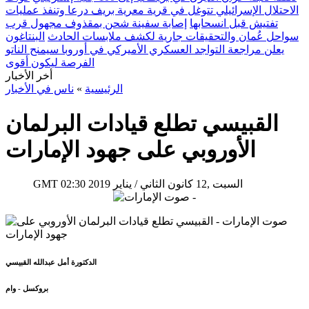
الاحتلال الإسرائيلي تتوغل في قرية معرية بريف درعا وتنفذ عمليات
تفتيش قبل انسحابها
إصابة سفينة شحن بمقذوف مجهول قرب
سواحل عُمان والتحقيقات جارية لكشف ملابسات الحادث
البنتاغون
يعلن مراجعة التواجد العسكري الأميركي في أوروبا سيمنح الناتو
الفرصة ليكون أقوى
أخر الأخبار
الرئيسية
»
ناس في الأخبار
القبيسي تطلع قيادات البرلمان
الأوروبي على جهود الإمارات
02:30 2019 السبت ,12 كانون الثاني / يناير
GMT
الدكتورة أمل عبدالله القبيسي
بروكسل - وام