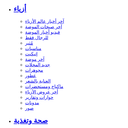
أزياء
آخر أخبار عالم الأزياء
آخر صيحات الموضة
فيديو أخبار الموضة
للرجال فقط
مُثير
مناسبات
إتيكيت
آخر موضة
جديد المحلات
مجوهرات
عطور
العناية بالشعر
ماكياج ومستحضرات
أخر عروض الأزياء
حوارات وتقارير
مدونات
صور
صحة وتغذية