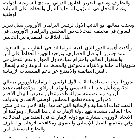
والتطرف وسعيها لتعزيز القانون الدولي ومبادئ الشرعية الدولية،
وعدم التدخل في الشؤون الداخلية للدول والحفاظ على السيادة
الوطنية.
وبحثت معاليها مع النائب الأول لرئيس البرلمان الأوروبي سبل تعزيز
التعاون في مختلف المجالات بين المجلس والبرلمان الأوروبي، في
ظل العلاقات المتميزة بين الجانبين.
وأكدت أهمية الدور الذي تلعبه البرلمانات في التقارب بين الشعوب
ومد جسور التواصل الحضاري، وتوحيد الجهود للحفاظ على أمن
واستقرار العالم، واحترام سيادة دول الجوار وعدم التدخل في
شؤونها الداخلية والالتزام بالمواثيق والمعاهدات الدولية وعدم إشعال
الفتن الطائفية والامتناع عن دعم المليشيات الإرهابية.
بدورها، رحبت سعادة النائب الأول لرئيس البرلمان الأوروبي بمعالي
الدكتورة أمل عبد الله القبيسي والوفد المرافق، مؤكدة أهمية هذه
الزيارة وما تضمنته من لقاءات وتنظيم معرض للهلال الأحمر
الاماراتي وندوة نظمها المجلس الوطني الاتحادي وتناولت
المساعدات الإنسانية والإنمائية التي تقدمها دولة الإمارات في شتى
انحاء العالم، مشيدة بنهج دولة الإمارات في هذا المجال، ومؤكدة أن
الاتحاد الأوروبي يتشارك مع دولة الإمارات في العديد من المجالات،
وفي مقدمتها العمل الإنساني والتنموي ومكافحة الإرهاب والتطرف
والتطلع لمستقبل آمن.