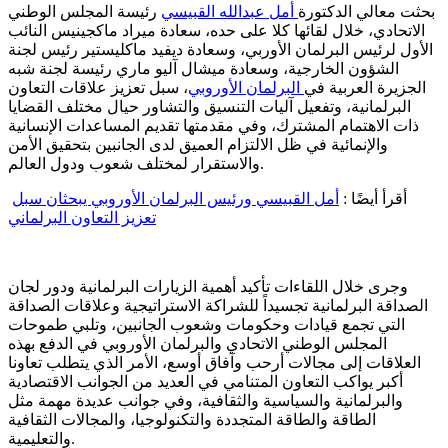
بحثت معالي الدكتورة
أمل عبدالله
القبيسي
رئيسة المجلس الوطني
الاتحادي، خلال لقائها كلا على حده، سعادة ميراد ماكجينيس النائب
الأول لرئيس البرلمان الأوربي، وسعادة ديفيد ماكليستير رئيس لجنة
الشؤون الخارجية، وسعادة ميشال آليو ماري رئيسة لجنة شبه
الجزيرة العربية في
البرلمان الأوروبي
، سبل تعزيز علاقات التعاون
البرلمانية، وتفعيل آليات التنسيق والتشاور حيال مختلف القضايا
ذات الاهتمام المشترك، وفي مقدمتها تقديم المساعدات الإنسانية
والإنمائية في ظل الالتزام العميق لدى الجانبين بتحقيق الأمن
والاستقرار لمختلف شعوب ودول العالم.
أقرأ أيضًا :
أمل القبيسي ورئيس البرلمان الأوروبي يبحثان سبل
تعزيز التعاون البرلماني
وجرى خلال اللقاءات تأكيد أهمية الزيارات البرلمانية ودور لجان
الصداقة البرلمانية تجسيداً للشراكة الاستراتيجية وعلاقات الصداقة
التي تجمع قيادات وحكومات وشعوب الجانبين، وتلبي طموحات
المجلس الوطني الاتحادي والبرلمان الأوروبي في الدفع بهذه
العلاقات إلى مجالات أرحب وآفاق أوسع، الأمر الذي يتطلب تعاونا
أكبر يواكب التعاون المتنامي في العديد من الجوانب الاقتصادية
والبرلمانية والسياسية والثقافية، وفي جوانب عديدة مهمة مثل
الطاقة والطاقة المتجددة والتكنولوجيا، والمجالات الثقافية
والتعليمية.