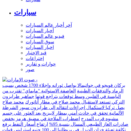
سيارات
آخر أخبار عالم السيارات
أخبار السيارات
فيديو عالم السيارات
سوق السيارات
اخبار السيارات
قيد الاختبار
إختراعات
حوارات و تقارير
صور
بركان فويجو في جواتيمالا يواصل ثورانه وإجلاء 1700 شخص بسبب
الرماد والتدفقات الطينية
العاصفة الاستوائية "مايماي" تقترب من
اليابسة في الفلبين وسط توقعات بتراجع قوتها
جماهير طرابزون
التركي تستعد لاستقبال محمد صلاح في مطار أتاتورك
محمد صلاح
يصل تركيا لاستكمال إجراءات انتقاله إلى طرابزون سبور
الشرطة
الألمانية تحقق في حادث أمني بمطار لايبزيج بعد العثور على جسم
مشبوه قرب المدرج
اضطراب الملاحة في مضيق هرمز يخفض
صادرات الغاز الطبيعي المسال بنسبة 95%
ارتفاع أسعار النفط يرفع
تكلفة تعبئة خزان الديزل في بريطانيا إلى 100 جنيه إسترليني
قوات