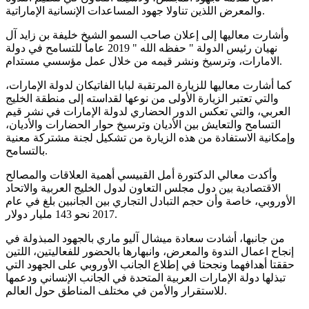
والمعرض اللذين تناولا جهود المساعدات الإنسانية الإماراتية.
وأشارت معاليها إلى إعلان صاحب السمو الشيخ خليفة بن زايد آل
نهيان رئيس الدولة " حفظه الله " 2019 عاماً للتسامح في دولة
الامارات، وترسيخ ونشر قيمه من خلال عمل مؤسسي مستدام.
كما أشارت معاليها للزيارة المرتقبة لبابا الفاتيكان لدولة الإمارات،
والتي تعتبر الزيارة الأولى من نوعها لقداسته إلى منطقة الخليج
العربي، والتي تعكس الدور الحضاري لدولة الإمارات في نشر قيم
التسامح والتعايش بين الأديان وترسيخ حوار الحضارات والأديان،
وإمكانية الاستفادة من هذه الزيارة من تشكيل لجنة مشتركة معنية
بالتسامح.
وأكدت معالي الدكتورة أمل القبيسي أهمية العلاقات والمصالح
الاقتصادية بين دول مجلس التعاون لدول الخليج العربية والاتحاد
الأوروبي، خاصة وأن حجم التبادل التجاري بين الجانبين بلغ في عام
2017 نحو 143 مليار دولار.
من جانبها، أشادت سعادة ميشال آليو ماري بالجهود المبذولة في
إنجاح اعمال الندوة والمعرض، وانبهارها بالحضور للفعاليتين، اللتين
حققتا أهدافهما ونجحتا في إطلاع الجانب الأوروبي على الجهود التي
تبذلها دولة الإمارات العربية المتحدة في الجانب الإنساني ودعمها
للاستقرار والأمن في مختلف المناطق حول العالم.