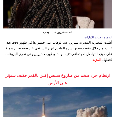
الفنانة شيرين عبد الوهاب
القاهرة - صوت الإمارات
أطلت المطربة المصرية شيرين عبد الوهاب على جمهورها في ظهور لافت بعد
غياب، من خلال مقطع فيديو نشره الملحن عزيز الشافعي عبر صفحته الرسمية
على موقع التواصل الاجتماعي "فيسبوك". وظهرت شيرين وهي تجري البروفات
لحفلها...
المزيد
ارتطام جزء ضخم من صاروخ سبيس إكس بالقمر فكيف سيؤثر
على الأرض