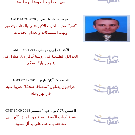
في الخطوط الجوية البريطانية
GMT 14:26 2020 الجمعة ,07 شباط / فبراير
"تعز" ضحية الحرب الأكبر قتلى بالمئات وتدمير
ونهب الممتلكات وانعدام الخدمات
GMT 19:24 2019 الأحد ,21 إبريل / نيسان
الحرائق الطبيعية في روسيا تُدمِّر 109 منازل في
إقليم زابايكالسكي
GMT 02:27 2019 الجمعة ,15 آذار/ مارس
عراقيون يقتلون "تمساحًا ضخمًا" عثروا عليه
في نهر دِجلة
GMT 17:00 2018 الخميس ,27 كانون الأول / ديسمبر
قصة أبواب الكعبة الستة من الملك "تُبّع" إلى
صناعته بالذهب على يد آل سعود