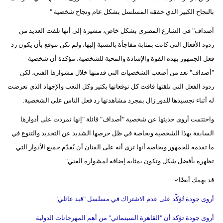
بالنجاح الكبير الذي حققه المسلسل بشكل عام ونجاح شخصية "
أصداف" في الشارع المصري بشكل خاص، مشيرة إلى أنها تلقت العديد من
ردود الأفعال التي كانت بمثابة مفاجأة بالنسبة إليها، ولم تكن تتوقع بأن يكون رد
فعل الجمهور بهذه القوة والإشادة والمحبة للشخصية، مؤكدة أن شخصية
"أصداف" تعد من أصعب الشخصيات التي قدمتها خلال مشوارها الفني، لكن
ردود الفعل التي تلقتها فاقت كل توقعاتها بكثير وكل التعب والإجهاد الذي تعرضت
له أثناء تجسيدها للدور زال بمجرد مشاهدتها رد فعل الناس على الشخصية.
واختتمت أروى حديثها عن شخصية "أصداف" قائلة "إنها تمردت على أدوارها
السابقة بهذا الشخصية وبخاصة في ظل حرصها الشديد عن التجديد والتنوع في
ما تقدمه للجمهور وبخاصة أنها ترى أنه على الفنان أن يُقدّم جميع الأدوار التي
تظهره بأفضل شكل وتكون بمثابة إضافة لمشواره الفني"
قد يهمك أيضًا:-
أروى جودة تُؤكِّد على عدم الاشتراك في مسلسل "قيد عائلي"
أروى جودة تؤكد أن "القاهرة السينمائي" من أهم المهرجانات الدولية