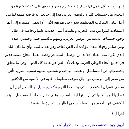
مدوَّنات
إليها، إذ إنه أوّل عمل لها تشارك فيه خارج مصر ويحتوي على كوكبة كبيرة من
النجوم من جنسيات كثيرة بالوطن العربي هذا إلى جانب أنه فرصة مهمة لها من
أبراج
أجل تبادل الثقافات المختلفة، سواء في طريقة الأداء أو العمل، مشيرة إلى أنها
فيديو
استفادت كثيرا من هذه التجربة وتعلمت أشياء جديدة عليها وبخاصة في ظل
وجود جنسيات عديدة من الوطن العربي، ومنهم مكسيم خليل وجيسي عبده
سيارات
ومي سليم وجهاد سعد، مؤكدة أن الفن ثقافة وهو لغة عالمية، وأي ما كان البلد
الذي يكون منه الفنان فلا بد من توصيل المشاعر وقصة العمل بنجاح للمشاهدين
في جميع أنحاء الوطن العربي وذلك لأن الفن هو ثقافة كل الدول، وفي ما يتعلق
بشخصيتها في المسلسل أوضحت أنها تقدم شخصية طبيبة نفسية مصرية تأتي
من مصر إلى أبوظبي من أجل سرقت معلومات غاية في الأهمية من الدكتور
سامي عمران الشخصية التي يجسدها النجم
مكسيم خليل
، وذلك من أجل أن
تعطيها للجهة ما والتي أرسلتها لهذا السبب، وعلى مدار حلقات المسلسل سيتم
الكشف عن العديد من المفاجآت في إطار من الإثارة والتشويق.
أقرأ أيضًا :
أروى جودة تكشف عن سعيها لعدم تكرار أعمالها