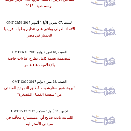
موسم صيف 2015
GMT 03:53 2017 السبت ,07 تشرين الأول / أكتوبر
الاتحاد الدولي يوافق على تنظيم بطولة أفريقيا
للجمباز في مصر
GMT 06:10 2015 السبت ,18 تموز / يوليو
المصممة نعيمة كامل تطرح عباءات خاصة
بالإعلامية دعاء عامر
GMT 12:09 2017 الجمعة ,28 تموز / يوليو
"بريششور ستارشوت" تُطلق النموذج المبدئي
من "سفينة الفضاء المُصغرة"
GMT 15:12 2017 الإثنين ,11 أيلول / سبتمبر
اللبنانية نادية صالح أول مستشارة محجَّبة في
سيدني الأسترالية