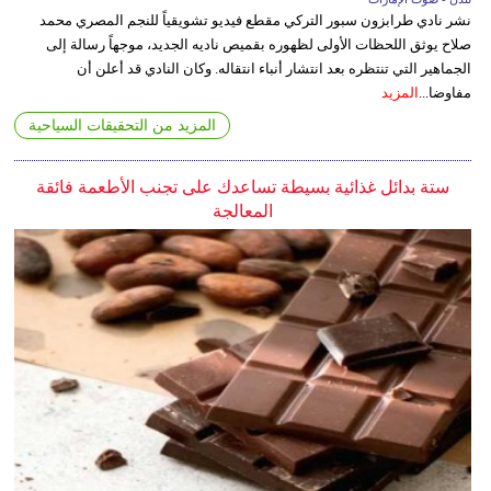
نشر نادي طرابزون سبور التركي مقطع فيديو تشويقياً للنجم المصري محمد
صلاح يوثق اللحظات الأولى لظهوره بقميص ناديه الجديد، موجهاً رسالة إلى
الجماهير التي تنتظره بعد انتشار أنباء انتقاله. وكان النادي قد أعلن أن
مفاوضا...
المزيد
المزيد من التحقيقات السياحية
ستة بدائل غذائية بسيطة تساعدك على تجنب الأطعمة فائقة
المعالجة