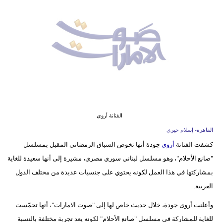
وسفر
ديكور
أخبار
إعلام
تعليم
مرأة
الفنانة أروى
القاهرة- إسلام خيري
أزياء
كشفت الفنانة
أروى
جودة أنها تخوض السباق الرمضاني المقبل بمسلسل
إسلامية
"صانع الأحلام"، وهو مسلسل لبناني سوري مصري، مشيرة إلى أنها سعيدة للغاية
علوم
بمشاركتها في هذا العمل لكونه يحتوي على جنسيات عديدة من مختلف الدول
وتكنولوجيا
العربية.
وأعلنت أروى جودة، خلال حديث خاص لها إلى "صوت الامارات"، أنها تحمّست
بيئة
للغاية للمشاركة في مسلسل "صانع الأحلام" لكونه يعد تجربة مختلفة بالنسبة