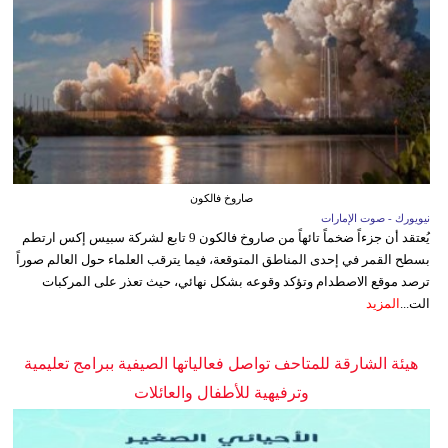
صاروخ فالكون
نيويورك - صوت الإمارات
يُعتقد أن جزءاً ضخماً تائهاً من صاروخ فالكون 9 تابع لشركة سبيس إكس ارتطم
بسطح القمر في إحدى المناطق المتوقعة، فيما يترقب العلماء حول العالم صوراً
ترصد موقع الاصطدام وتؤكد وقوعه بشكل نهائي، حيث تعذر على المركبات
الت...
المزيد
هيئة الشارقة للمتاحف تواصل فعالياتها الصيفية ببرامج تعليمية
وترفيهية للأطفال والعائلات