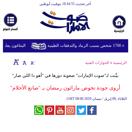
آخر تحديث 18:44:55 بتوقيت أبوظبي
الرئيسية
أخبارعاجلة
رياضة
ثقافة
طينية
البنتاغون يعلن مرا
إقتصاد
الرئيسية
»
الحوارات الفنية
فن
بيَّنت لـ"صوت الإمارات" صعوبة دورها في "أهو دا اللي صار"
وموسيقى
أروى جودة تخوض ماراثون رمضان بـ "صانع الأحلام"
أزياء
08:00 2019 الثلاثاء ,09 إبريل / نيسان
GMT
صحة
وتغذية
سياحة