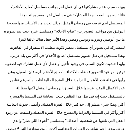
وبينت سبب عدم مشاركتها في أي عمل آخر بجانب مسلسل "صانع الأحلام"،
قائلة إنه من الصعب جدا المشاركة في مسلسل آخر بمصر بجانب هذا
المسلسل ليتم عرضه في رمضان المقبل، وذلك لعديد من الأسباب منها صعوبة
التوفيق بين مواعيد التصوير بين "صانع الأحلام" ومسلسل غيره حيث يتم تصويره
ما بين أبوظبي وبيروت وتونس ومصر، وهذا الأمر جعل هناك عائقا كبيرا
للمشاركة في تصوير أي مسلسل بمصر لكونه يتطلب الاستقرار في القاهرة،
وهذا مستحيل في ظل تصوير مسلسل "صانع الأحلام" في أكثر من بلد عربي،
ولهذا خشيت تكون السبب في وجود تأخير أو عطل لأي عمل تشارك فيه لصعوبة
توفيق مواعيد التصوير ففضلت الاكتفاء بـ"صانع الأحلام" لرمضان المقبل، وعن
رأيها في قلة عدد الأعمال الدرامية خلال الفترة الحالية أفادت بأنه رغم تقلص
عدد الأعمال المقرر عرضها خلال السباق الرمضاني المقبل لكنها متفائلة
بالمستقبل حيث إنه في ظل هذا التقلص حدث انتعاشة في السينما والمسرح
أكثر، وهذا شيء مبشر إلى حد كبير خلال الفترة المقبلة، وأتمنى حدوث انتعاشة
أكثر وأكثر في السينما والدراما والمسرح خلال الفترة المقبلة.وكشفت عن ردود
الفعل التي تلقتها عن شخصية "أصداف" بمسلسل "أهو دا اللي صار" والذي
عرض مؤخرا عبر شاشات القنوات الفضائية، أكدت أروى سعادتها التي لا توصف