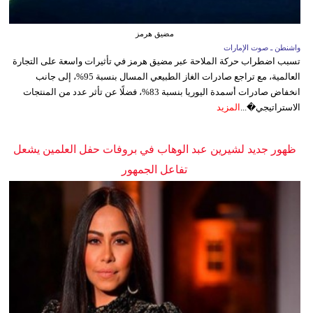
مضيق هرمز
واشنطن ـ صوت الإمارات
تسبب اضطراب حركة الملاحة عبر مضيق هرمز في تأثيرات واسعة على التجارة
العالمية، مع تراجع صادرات الغاز الطبيعي المسال بنسبة 95%، إلى جانب
انخفاض صادرات أسمدة اليوريا بنسبة 83%، فضلًا عن تأثر عدد من المنتجات
الاستراتيجي�...
المزيد
ظهور جديد لشيرين عبد الوهاب في بروفات حفل العلمين يشعل
تفاعل الجمهور