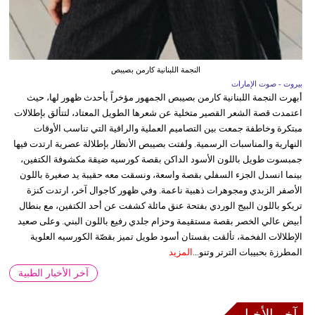
النجمة اللبنانية كارمن بصيبص
بيروت - صوت الإمارات
أبهرت النجمة اللبنانية كارمن بصيبص الجمهور مؤخراً بأحدث ظهور لها، حيث
اعتمدت قصة الشعر القصير متخلية عن شعرها الطويل المعتاد، لتتألق بإطلالات
مبتكرة وخاطفة جمعت بين التصاميم العملية والراقية التي تناسب الأوقات
النهارية والمناسبات الرسمية. ولفتت بصيبص الأنظار بإطلالة عصرية ارتدت فيها
جمبسوت طويل باللون الأسود الداكن بقصة كورسيه ضيقة مكشوفة الكتفين،
بينما انسدل الجزء السفلي بقصة واسعة، ونسقت معه حقيبة يد صغيرة باللون
الأصفر الزبدي ومجوهرات ذهبية ناعمة. وفي ظهور كاجوال آخر، ارتدت كنزة
تريكو باللون البيج الوردي بفتحة عنق مائلة كشفت عن أحد الكتفين، مع بنطال
أبيض عالي الخصر بقصة مستقيمة وحزام جلدي رفيع باللون البني. وعلى صعيد
الإطلالات الفخمة، تألقت بفستان أسود طويل تميز بقصّة الكورسيه العلوية
المطرزة بحبيبات الترتر وتنو...
المزيد
آخر الأخبار الطبية
آخر الأخبار