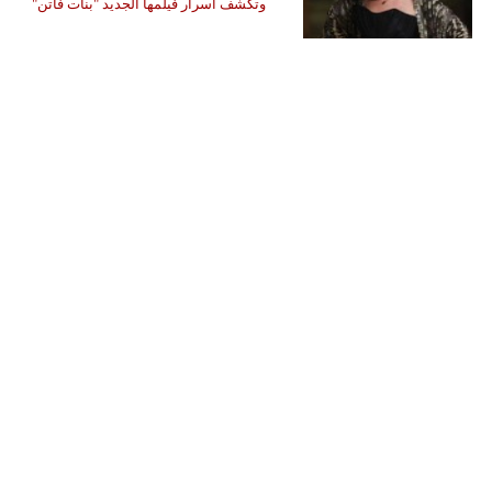
وتكشف أسرار فيلمها الجديد "بنات فاتن"