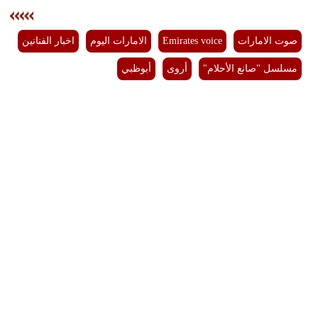
صوت الامارات
Emirates voice
الامارات اليوم
اخبار الفنانين
مسلسل "صانع الأحلام"
أروى
أبوظبي