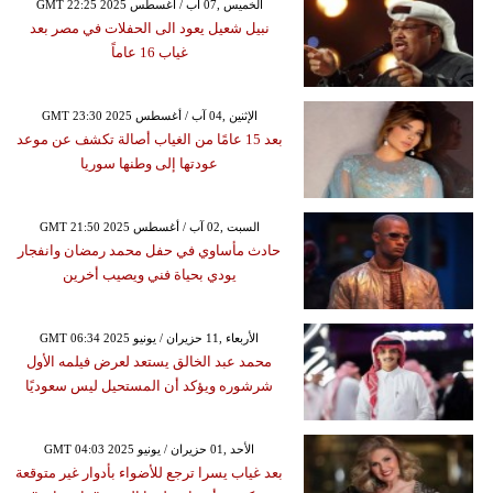
GMT 22:25 2025 الخميس ,07 آب / أغسطس
نبيل شعيل يعود الى الحفلات في مصر بعد
غياب 16 عاماً
GMT 23:30 2025 الإثنين ,04 آب / أغسطس
بعد 15 عامًا من الغياب أصالة تكشف عن موعد
عودتها إلى وطنها سوريا
GMT 21:50 2025 السبت ,02 آب / أغسطس
حادث مأساوي في حفل محمد رمضان وانفجار
يودي بحياة فني ويصيب أخرين
GMT 06:34 2025 الأربعاء ,11 حزيران / يونيو
محمد عبد الخالق يستعد لعرض فيلمه الأول
شرشوره ويؤكد أن المستحيل ليس سعوديًا
GMT 04:03 2025 الأحد ,01 حزيران / يونيو
بعد غياب يسرا ترجع للأضواء بأدوار غير متوقعة