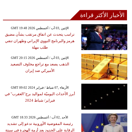
الأخبار الأكثر قراءة
GMT 19:48 2026 الإثنين ,03 آب / أغسطس
ترامب يتحدث عن اتفاق مرتقب بشأن مضيق
هرمز والبرنامج النووي الإيراني وطهران تنفي
طلب مهلة
GMT 20:15 2026 الإثنين ,03 آب / أغسطس
الذهب يصعد مع تراجع مخاوف التصعيد
الأميركي ضد إيران
GMT 09:02 2024 الأربعاء ,07 شباط / فبراير
أبرز الأحداث اليوميّة لمواليد برج"العقرب" في
فبراير/ شباط 2024
GMT 18:33 2026 الأحد ,02 آب / أغسطس
رئيسة المفوضية الأوروبية تدعو إلى تشديد
الرقابة على الحدود بعد أزمة الهجرة في سبتة