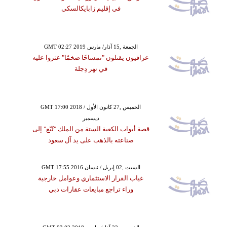
في إقليم زابايكالسكي
GMT 02:27 2019 الجمعة ,15 آذار/ مارس
عراقيون يقتلون "تمساحًا ضخمًا" عثروا عليه
في نهر دِجلة
GMT 17:00 2018 الخميس ,27 كانون الأول /
ديسمبر
قصة أبواب الكعبة الستة من الملك "تُبّع" إلى
صناعته بالذهب على يد آل سعود
GMT 17:55 2016 السبت ,02 إبريل / نيسان
غياب القرار الاستثماري وعوامل خارجية
وراء تراجع مبايعات عقارات دبي