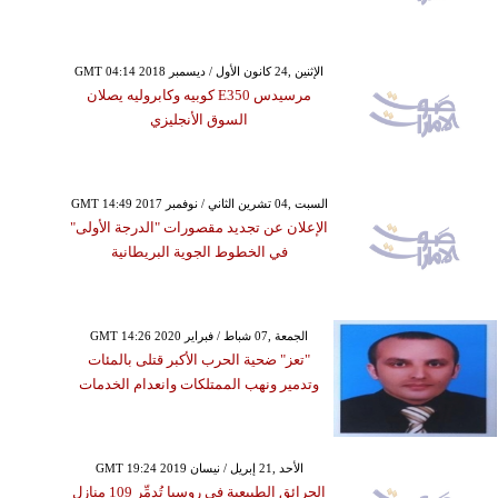
GMT 04:14 2018 الإثنين ,24 كانون الأول / ديسمبر
مرسيدس E350 كوبيه وكابروليه يصلان
السوق الأنجليزي
GMT 14:49 2017 السبت ,04 تشرين الثاني / نوفمبر
الإعلان عن تجديد مقصورات "الدرجة الأولى"
في الخطوط الجوية البريطانية
GMT 14:26 2020 الجمعة ,07 شباط / فبراير
"تعز" ضحية الحرب الأكبر قتلى بالمئات
وتدمير ونهب الممتلكات وانعدام الخدمات
GMT 19:24 2019 الأحد ,21 إبريل / نيسان
الحرائق الطبيعية في روسيا تُدمِّر 109 منازل