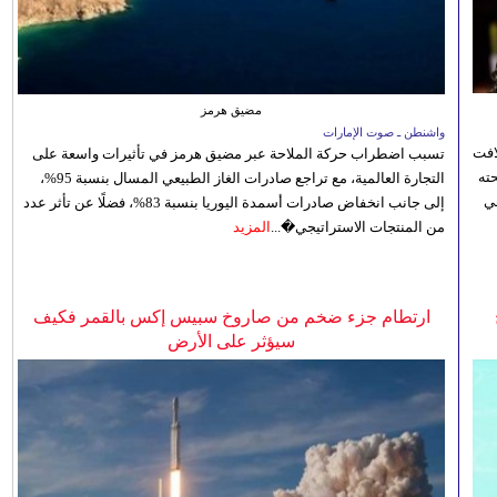
مضيق هرمز
واشنطن ـ صوت الإمارات
افت
تسبب اضطراب حركة الملاحة عبر مضيق هرمز في تأثيرات واسعة على
ته
التجارة العالمية، مع تراجع صادرات الغاز الطبيعي المسال بنسبة 95%،
ي
إلى جانب انخفاض صادرات أسمدة اليوريا بنسبة 83%، فضلًا عن تأثر عدد
من المنتجات الاستراتيجي�...
المزيد
ارتطام جزء ضخم من صاروخ سبيس إكس بالقمر فكيف
سيؤثر على الأرض