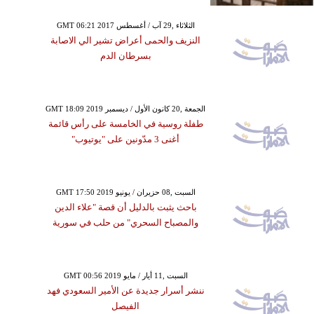
GMT 06:21 2017 الثلاثاء ,29 آب / أغسطس
النزيف والحمى أعراض تشير الي الاصابة
بسرطان الدم
GMT 18:09 2019 الجمعة ,20 كانون الأول / ديسمبر
طفلة روسية في الخامسة على رأس قائمة
أغنى 3 مدّونين على "يوتيوب"
GMT 17:50 2019 السبت ,08 حزيران / يونيو
باحث يثبت بالدليل أن قصة "علاء الدين
والمصباح السحري" من حلب في سورية
GMT 00:56 2019 السبت ,11 أيار / مايو
ننشر أسرار جديدة عن الأمير السعودي فهد
الفيصل