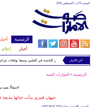
السبت 8 آب / أغسطس 2026
الرئيسية
أخبار
أخبار
إعلام
أخر الأخبار
 الاستوائية "مايماي" تقترب من اليابسة في الفلبين وسط توقعات بتراجع قوتها
الرئيسية
»
الحوارات الفنية
احتفالًا بعيد ميلادها ال
جيهان قمري بدأت حياتها مذيعة ف
08:47 2019 السبت ,06 تموز / يوليو
GMT