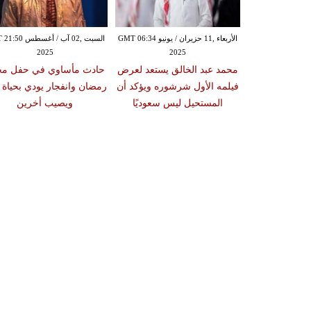
الأحد ,01 حزيران / يونيو GMT 04:03
الأربعاء ,11 حزيران / يونيو GMT 06:34
السبت ,02 آب / أغسط
2025
2025
20
 ترجع للأضواء
محمد عبد الخالق يستعد لعرض
حادث مأساوي في حفل مح
توقعة وتكشف
فيلمه الأول شرشوره ويؤكد أن
رمضان وانفجار يودي بحياة 
الجديد "بنات
المستحيل ليس سعوديًا
ويصيب أخرين
ن"