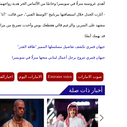
أهدى عروسته منزلًا في سويسرا وخاتمًا من الألماس الحر هدية زواجهما.
- أثارت الجدل خلال استضافتها ببرنامج "الوسط الفني"، حين قالت: "أنا
مشهد على السرير، والزعيم قالي هقطعك بوس وأخدت تصريح من مرات
قد يهمك أيضًا:
جيهان قمري تكشف تفاصيل مسلسلها المميز "طاقة القدر"
جيهان قمري تتزوج برجل أعمال لبناني منحها منزلًا في سويسرا
صوت الامارات
Emirates voice
الامارات اليوم
اخبارالفن
أخبار ذات صلة