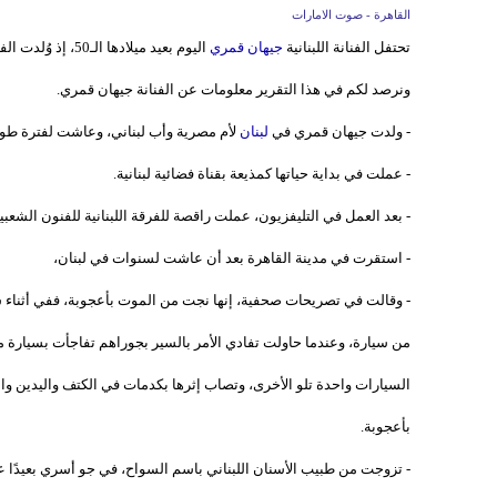
القاهرة - صوت الامارات
تحتفل الفنانة اللبنانية
جيهان قمري
اليوم بعيد ميلادها الـ50، إذ وُلدت الفنان جيهان قمري في مثل هذا اليوم، 5 يوليو 1969،
ونرصد لكم في هذا التقرير معلومات عن الفنانة جيهان قمري.
- ولدت جيهان قمري في
لبنان
لأم مصرية وأب لبناني، وعاشت لفترة طويل
- عملت في بداية حياتها كمذيعة بقناة فضائية لبنانية.
- بعد العمل في التليفزيون، عملت راقصة للفرقة اللبنانية للفنون الشعبية
- استقرت في مدينة القاهرة بعد أن عاشت لسنوات في لبنان،
- وقالت في تصريحات صحفية، إنها نجت من الموت بأعجوبة، ففي أثناء سي
من سيارة، وعندما حاولت تفادي الأمر بالسير بجوراهم تفاجأت بسيارة
السيارات واحدة تلو الأخرى، وتصاب إثرها بكدمات في الكتف واليدين و
بأعجوبة.
- تزوجت من طبيب الأسنان اللبناني باسم السواح، في جو أسري بعيدًا ع