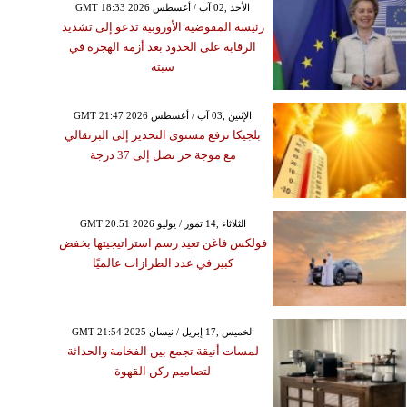
GMT 18:33 2026 الأحد ,02 آب / أغسطس
رئيسة المفوضية الأوروبية تدعو إلى تشديد
الرقابة على الحدود بعد أزمة الهجرة في
سبتة
GMT 21:47 2026 الإثنين ,03 آب / أغسطس
بلجيكا ترفع مستوى التحذير إلى البرتقالي
مع موجة حر تصل إلى 37 درجة
GMT 20:51 2026 الثلاثاء ,14 تموز / يوليو
فولكس فاغن تعيد رسم استراتيجيتها بخفض
كبير في عدد الطرازات عالميًا
GMT 21:54 2025 الخميس ,17 إبريل / نيسان
لمسات أنيقة تجمع بين الفخامة والحداثة
لتصاميم ركن القهوة