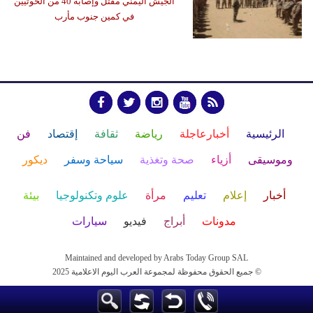
الجيش اليمني مقتل وإصابة 40 من الحوثيين
في كمين جنوب مأرب
الرئيسية
أخبارعاجلة
رياضة
ثقافة
إقتصاد
فن
وموسيقى
أزياء
صحة وتغذية
سياحة وسفر
ديكور
أخبار
إعلام
تعليم
مرأة
علوم وتكنولوجيا
بيئة
مدونات
أبراج
فيديو
سيارات
Maintained and developed by Arabs Today Group SAL
جميع الحقوق محفوظة لمجموعة العرب اليوم الاعلامية 2025 ©