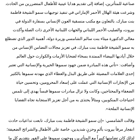
صناعية للمتأثرين، إضافة إلى تقديم هدايا عينية للأطفال المتضررين من الحادث.
مدوَّنات
وشرعت هيئة الهلال الأحمر الإماراتي في تنفيذ توجيهات سمو الشيخة فاطمة
أبراج
بنت مبارك، بالتعاون مع مكتب منسقية العون الإنساني بسفارة الدولة في
بيروت، والصليب الأحمر اللبناني والجهات اللبنانية الأخرى ذات الصلة.وأكدت
فيديو
معالي الدكتورة ميثاء بنت سالم الشامسي وزيرة دولة، أهمية الدور الذي تضطلع
سيارات
به سمو الشيخة فاطمة بنت مبارك، في تعزيز مجالات التضامن الإنساني من
خلال أياديها البيضاء الممتدة بسخاء لضحايا الأزمات والكوارث حول العالم.
وأضافت: «تأتي هذه المبادرة ضمن جهود سموها الخيرية والإنسانية التي تعتبر
إحدى العلامات المضيئة على طريق البذل والعطاء الذي مهدته سموها بالكثير
من الإنجازات الإنسانية التي عملت على إسعاد المحرومين، وتحسين حياة
الضعفاء والمحتاجين، وكانت ولا تزال مبادرات سموها قبساً يهدي إلى تلمس
احتياجات المنكوبين، ومثالاً يحتذى به من أجل تعزيز الاستجابة تجاه القضايا
الإنسانية الملحة».
وقالت الشامسي: «إن سمو الشيخة فاطمة بنت مبارك، تابعت تداعيات حادث
انفجار مرفأ بيروت بألمٍ وحزنٍ شديدين، خاصة على الأطفال والشرائح الضعيفة؛
لذلك كان تضامنها كبيراً مع المتأثرين، ووجهت سموها على الفور بتقديم كل ما