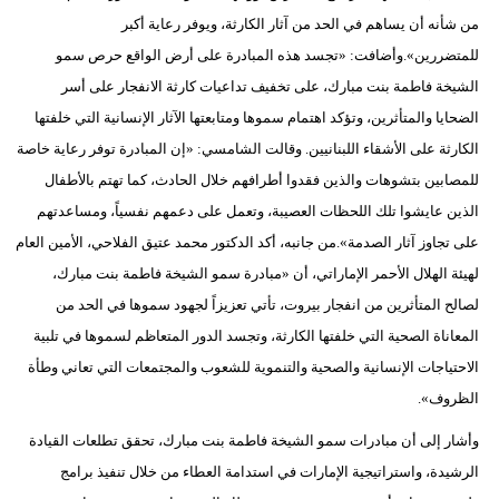
من شأنه أن يساهم في الحد من آثار الكارثة، ويوفر رعاية أكبر
للمتضررين».وأضافت: «تجسد هذه المبادرة على أرض الواقع حرص سمو
الشيخة فاطمة بنت مبارك، على تخفيف تداعيات كارثة الانفجار على أسر
الضحايا والمتأثرين، وتؤكد اهتمام سموها ومتابعتها الآثار الإنسانية التي خلفتها
الكارثة على الأشقاء اللبنانيين. وقالت الشامسي: «إن المبادرة توفر رعاية خاصة
للمصابين بتشوهات والذين فقدوا أطرافهم خلال الحادث، كما تهتم بالأطفال
الذين عايشوا تلك اللحظات العصيبة، وتعمل على دعمهم نفسياً، ومساعدتهم
على تجاوز آثار الصدمة».من جانبه، أكد الدكتور محمد عتيق الفلاحي، الأمين العام
لهيئة الهلال الأحمر الإماراتي، أن «مبادرة سمو الشيخة فاطمة بنت مبارك،
لصالح المتأثرين من انفجار بيروت، تأتي تعزيزاً لجهود سموها في الحد من
المعاناة الصحية التي خلفتها الكارثة، وتجسد الدور المتعاظم لسموها في تلبية
الاحتياجات الإنسانية والصحية والتنموية للشعوب والمجتمعات التي تعاني وطأة
الظروف».
وأشار إلى أن مبادرات سمو الشيخة فاطمة بنت مبارك، تحقق تطلعات القيادة
الرشيدة، واستراتيجية الإمارات في استدامة العطاء من خلال تنفيذ برامج