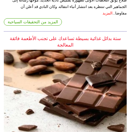
صلاح يوثق اللحظات الأولى لظهوره بقميص ناديه الجديد، موجهاً رسالة إلى
الجماهير التي تنتظره بعد انتشار أنباء انتقاله. وكان النادي قد أعلن أن
مفاوضا...
المزيد
المزيد من التحقيقات السياحية
ستة بدائل غذائية بسيطة تساعدك على تجنب الأطعمة فائقة
المعالجة