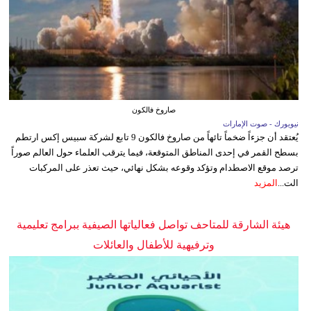
صاروخ فالكون
نيويورك - صوت الإمارات
يُعتقد أن جزءاً ضخماً تائهاً من صاروخ فالكون 9 تابع لشركة سبيس إكس ارتطم
بسطح القمر في إحدى المناطق المتوقعة، فيما يترقب العلماء حول العالم صوراً
ترصد موقع الاصطدام وتؤكد وقوعه بشكل نهائي، حيث تعذر على المركبات
الت...
المزيد
هيئة الشارقة للمتاحف تواصل فعالياتها الصيفية ببرامج تعليمية
وترفيهية للأطفال والعائلات