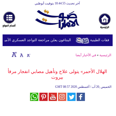
آخر تحديث 18:44:55 بتوقيت أبوظبي
الرئيسية
أخبارعاجلة
رياضة
ثقافة
البنتاغون يعلن مراجعة التواجد العسكري الأميركي ف
إقتصاد
الرئيسية
»
في الأخبار أيضا
فن
وموسيقى
الهلال الأحمر» يتولى علاج وتأهيل مصابي انفجار مرفأ
بيروت
أزياء
08:57 2020 الخميس ,20 آب / أغسطس
GMT
صحة
وتغذية
سياحة