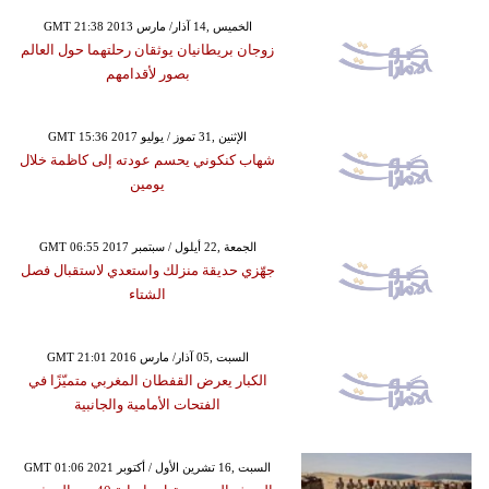
GMT 21:38 2013 الخميس ,14 آذار/ مارس
زوجان بريطانيان يوثقان رحلتهما حول العالم
بصور لأقدامهم
GMT 15:36 2017 الإثنين ,31 تموز / يوليو
شهاب كنكوني يحسم عودته إلى كاظمة خلال
يومين
GMT 06:55 2017 الجمعة ,22 أيلول / سبتمبر
جهّزي حديقة منزلك واستعدي لاستقبال فصل
الشتاء
GMT 21:01 2016 السبت ,05 آذار/ مارس
الكبار يعرض القفطان المغربي متميّزًا في
الفتحات الأمامية والجانبية
GMT 01:06 2021 السبت ,16 تشرين الأول / أكتوبر