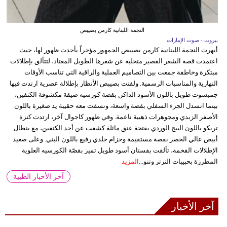
النجمة اللبنانية كارمن بصيبص
بيروت - صوت الإمارات
أبهرت النجمة اللبنانية كارمن بصيبص الجمهور مؤخراً بأحدث ظهور لها، حيث
اعتمدت قصة الشعر القصير متخلية عن شعرها الطويل المعتاد، لتتألق بإطلالات
مبتكرة وخاطفة جمعت بين التصاميم العملية والراقية التي تناسب الأوقات
النهارية والمناسبات الرسمية. ولفتت بصيبص الأنظار بإطلالة عصرية ارتدت فيها
جمبسوت طويل باللون الأسود الداكن بقصة كورسيه ضيقة مكشوفة الكتفين،
بينما انسدل الجزء السفلي بقصة واسعة، ونسقت معه حقيبة يد صغيرة باللون
الأصفر الزبدي ومجوهرات ذهبية ناعمة. وفي ظهور كاجوال آخر، ارتدت كنزة
تريكو باللون البيج الوردي بفتحة عنق مائلة كشفت عن أحد الكتفين، مع بنطال
أبيض عالي الخصر بقصة مستقيمة وحزام جلدي رفيع باللون البني. وعلى صعيد
الإطلالات الفخمة، تألقت بفستان أسود طويل تميز بقصّة الكورسيه العلوية
المطرزة بحبيبات الترتر وتنو...
المزيد
آخر الأخبار الطبية
آخر الأخبار