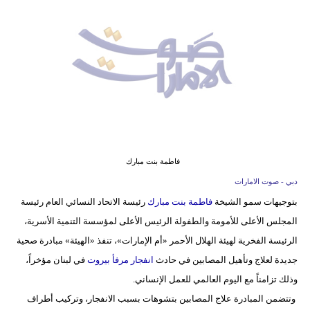
وسفر
ديكور
أخبار
إعلام
تعليم
مرأة
فاطمة بنت مبارك
دبي - صوت الامارات
أزياء
بتوجيهات سمو الشيخة
فاطمة بنت مبارك
رئيسة الاتحاد النسائي العام رئيسة
إسلامية
المجلس الأعلى للأمومة والطفولة الرئيس الأعلى لمؤسسة التنمية الأسرية،
علوم
الرئيسة الفخرية لهيئة الهلال الأحمر «أم الإمارات»، تنفذ «الهيئة» مبادرة صحية
وتكنولوجيا
جديدة لعلاج وتأهيل المصابين في حادث
انفجار مرفأ بيروت
في لبنان مؤخراً،
وذلك تزامناً مع اليوم العالمي للعمل الإنساني.
بيئة
وتتضمن المبادرة علاج المصابين بتشوهات بسبب الانفجار، وتركيب أطراف