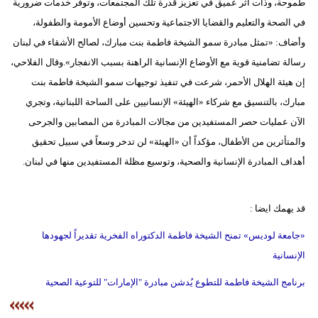
طموحة، وذات أثر عميق في تعزيز قدرة تلك المجتمعات، وتوفر خدمات ضرورية
في الصحة والتعليم والقضايا الاجتماعية وتحسين أوضاع الأمومة والطفولة،
وأضاف: «تمثل مبادرة سمو الشيخة فاطمة بنت مبارك، لصالح الأشقاء في لبنان
رسالة تضامنية قوية مع الأوضاع الإنسانية الراهنة بسبب الانفجار».وقال الفلاحي،
إن هيئة الهلال الأحمر، شرعت في تنفيذ توجيهات سمو الشيخة فاطمة بنت
مبارك، بالتنسيق مع شركاء «الهيئة» الإنسانيين على الساحة اللبنانية، وتجري
الآن عمليات حصر المستفيدين من مجالات المبادرة من المصابين والجرحى
والمتأثرين من الأطفال، مؤكداً أن «الهيئة» لن تدخر وسعاً في سبيل تحقيق
أهداف المبادرة الإنسانية والصحية، وتوسيع مظلة المستفيدين منها في لبنان.
قد يهمك ايضا :
«جامعة لوديس» تمنح الشيخة فاطمة الدكتوراه الفخرية تقديراً لجهودها
الإنسانية
برنامج الشيخة فاطمة للتطوع يُدشن مبادرة "الإمارات" للتوعية الصحية