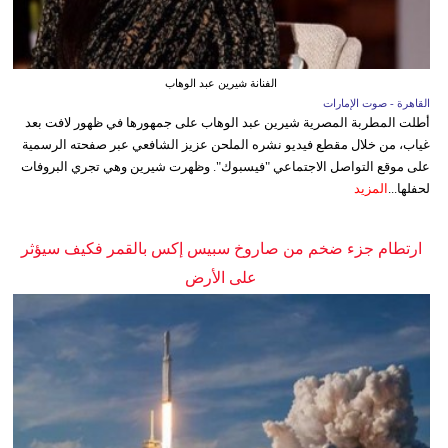
الفنانة شيرين عبد الوهاب
القاهرة - صوت الإمارات
أطلت المطربة المصرية شيرين عبد الوهاب على جمهورها في ظهور لافت بعد
غياب، من خلال مقطع فيديو نشره الملحن عزيز الشافعي عبر صفحته الرسمية
على موقع التواصل الاجتماعي "فيسبوك". وظهرت شيرين وهي تجري البروفات
لحفلها...
المزيد
ارتطام جزء ضخم من صاروخ سبيس إكس بالقمر فكيف سيؤثر
على الأرض