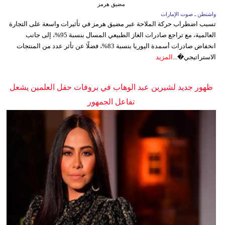
مضيق هرمز
واشنطن ـ صوت الإمارات
تسبب اضطراب حركة الملاحة عبر مضيق هرمز في تأثيرات واسعة على التجارة
العالمية، مع تراجع صادرات الغاز الطبيعي المسال بنسبة 95%، إلى جانب
انخفاض صادرات أسمدة اليوريا بنسبة 83%، فضلًا عن تأثر عدد من المنتجات
الاستراتيجي�...
المزيد
ظهور جديد لشيرين عبد الوهاب في بروفات حفل العلمين يشعل
تفاعل الجمهور