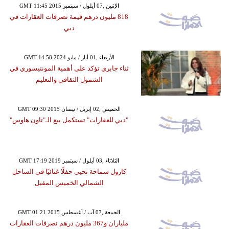
GMT 11:45 2015 الإثنين ,07 أيلول / سبتمبر
818 مليون درهم قيمة تصرفات العقارات في
دبي
GMT 14:58 2024 الأربعاء ,01 أيار / مايو
ثناء جابري تؤكد على أهمية المونتيسوري في
الشمول الثقافي والتعليم
GMT 09:30 2015 الخميس ,02 إبريل / نيسان
"دبي للعقارات" تستكمل بيع الـ"تاون هاوس"
GMT 17:19 2019 الثلاثاء ,03 أيلول / سبتمبر
كارول سماحة تحيى حفلًا غنائيًا في الساحل
الشمالي الخميس المقبل
GMT 01:21 2015 الجمعة ,07 آب / أغسطس
ملياران و367 مليون درهم تصرفات العقارات