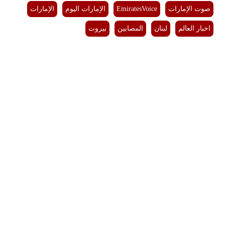
صوت الإمارات
EmiratesVoice
الإمارات اليوم
الإمارات
اخبار العالم
لبنان
المصابين
بيروت