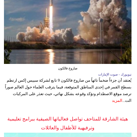
صاروخ فالكون
نيويورك - صوت الإمارات
يُعتقد أن جزءاً ضخماً تائهاً من صاروخ فالكون 9 تابع لشركة سبيس إكس ارتطم
بسطح القمر في إحدى المناطق المتوقعة، فيما يترقب العلماء حول العالم صوراً
ترصد موقع الاصطدام وتؤكد وقوعه بشكل نهائي، حيث تعذر على المركبات
الت...
المزيد
هيئة الشارقة للمتاحف تواصل فعالياتها الصيفية ببرامج تعليمية
وترفيهية للأطفال والعائلات