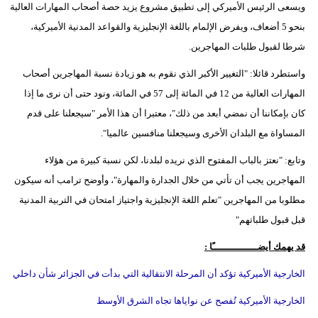
ويسعى الرئيس الأميركي إلى تطبيق مشروع يزيد حصة أصحاب المهارات العالية
مدوَّنات
بنحو 5 أضعاف، ويفرض الإلمام باللغة الإنجليزية والقواعد المدنية الأميركية،
أبراج
شرطا لقبول طلبات المهاجرين.
فيديو
واستطرد قائلا: "التغيير الأكبر الذي نقوم به هو زيادة نسبة المهاجرين أصحاب
المهارات العالية من 12 في المائة إلى 57 في المائة، ونود حتى أن نرى ما إذا
سيارات
كان بإمكاننا أن نمضي أبعد من ذلك"، معتبرا أن هذا الأمر "سيجعلنا على قدم
المساواة مع البلدان الأخرى وسيجعلنا منافسين عالميا".
وتابع: "نعتز بالباب المفتوح الذي نريده لبلدنا، لكن نسبة كبيرة من هؤلاء
المهاجرين يجب أن تأتي من خلال الجدارة والمهارة"، وأوضح ترامب أنه سيكون
مطلوبا من المهاجرين "تعلم اللغة الإنجليزية واجتياز امتحان في التربية المدنية
قبل قبول طلباتهم"
قد يهمك أيضــــــــــــــــًا :
الخارجية الأميركية تؤكد أن المرحلة الانتقالية التي بدأت في الجزائر شأن داخلي
الخارجية الأميركية تُفصح عن نواياها تجاه الشرق الأوسط