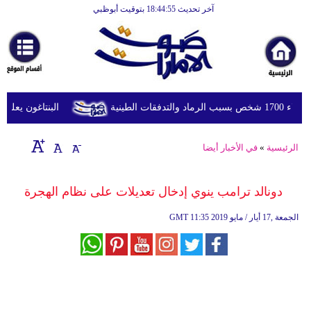
آخر تحديث 18:44:55 بتوقيت أبوظبي
الرئيسية
أخبارعاجلة
رياضة
ثقافة
طينية
البنتاغون يعلن مرا
إقتصاد
الرئيسية
»
في الأخبار أيضا
فن
وموسيقى
دونالد ترامب ينوي إدخال تعديلات على نظام الهجرة
أزياء
11:35 2019 الجمعة ,17 أيار / مايو
GMT
صحة
وتغذية
سياحة