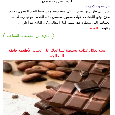
النجم المصري محمد صلاح
لندن - صوت الإمارات
نشر نادي طرابزون سبور التركي مقطع فيديو تشويقياً للنجم المصري محمد
صلاح يوثق اللحظات الأولى لظهوره بقميص ناديه الجديد، موجهاً رسالة إلى
الجماهير التي تنتظره بعد انتشار أنباء انتقاله. وكان النادي قد أعلن أن
مفاوضا...
المزيد
المزيد من التحقيقات السياحية
ستة بدائل غذائية بسيطة تساعدك على تجنب الأطعمة فائقة
المعالجة