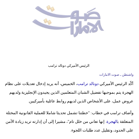
وسفر
ديكور
أخبار
إعلام
تعليم
الرئيس الأميركي دونالد ترامب
مرأة
واشنطن ـ صوت الامارات
أكّد الرئيس الأميركي
دونالد ترامب
، الخميس، أنه يريد إدخال تعديلات على نظام
أزياء
الهجرة يتم بموجبها تفضيل الشبان المتعلمين الذين يجيدون الإنجليزية ولديهم
إسلامية
عروض عمل، على الأشخاص الذين لديهم روابط عائلية بأميركيين.
علوم
وأضاف ترامب في خطاب: "خطتنا تشمل تحديثا شاملا للعملية القانونية المختلة
وتكنولوجيا
المتعلقة ب
الهجرة
. إنها تعاني من خلل تام"، مشيرا إلى أن إدارته تريد زيادة الأمن
بيئة
على الحدود، وتقليل عدد طلبات اللجوء.