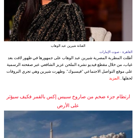
الفنانة شيرين عبد الوهاب
القاهرة - صوت الإمارات
أطلت المطربة المصرية شيرين عبد الوهاب على جمهورها في ظهور لافت بعد
غياب، من خلال مقطع فيديو نشره الملحن عزيز الشافعي عبر صفحته الرسمية
على موقع التواصل الاجتماعي "فيسبوك". وظهرت شيرين وهي تجري البروفات
لحفلها...
المزيد
ارتطام جزء ضخم من صاروخ سبيس إكس بالقمر فكيف سيؤثر
على الأرض