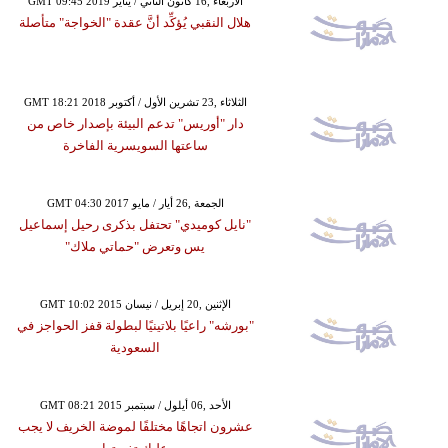
GMT 09:45 2019 الأربعاء ,16 كانون الثاني / يناير
هلال النقبي يُؤكِّد أنَّ عقدة "الخواجة" متأصلة
GMT 18:21 2018 الثلاثاء ,23 تشرين الأول / أكتوبر
دار "أوريس" تدعم البيئة بإصدار خاص من
ساعتها السويسرية الفاخرة
GMT 04:30 2017 الجمعة ,26 أيار / مايو
"نايل كوميدي" تحتفل بذكرى رحيل إسماعيل
يس وتعرض "حماتي ملاك"
GMT 10:02 2015 الإثنين ,20 إبريل / نيسان
"بورشه" راعيًا بلاتينيًا لبطولة قفز الحواجز في
السعودية
GMT 08:21 2015 الأحد ,06 أيلول / سبتمبر
عشرون اتجاهًا مختلفًا لموضة الخريف لا يجب