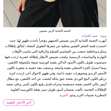
النجمة اللبنانية كارمن بصيبص
بيروت - صوت الإمارات
أبهرت النجمة اللبنانية كارمن بصيبص الجمهور مؤخراً بأحدث ظهور لها، حيث
اعتمدت قصة الشعر القصير متخلية عن شعرها الطويل المعتاد، لتتألق بإطلالات
مبتكرة وخاطفة جمعت بين التصاميم العملية والراقية التي تناسب الأوقات
النهارية والمناسبات الرسمية. ولفتت بصيبص الأنظار بإطلالة عصرية ارتدت فيها
جمبسوت طويل باللون الأسود الداكن بقصة كورسيه ضيقة مكشوفة الكتفين،
بينما انسدل الجزء السفلي بقصة واسعة، ونسقت معه حقيبة يد صغيرة باللون
الأصفر الزبدي ومجوهرات ذهبية ناعمة. وفي ظهور كاجوال آخر، ارتدت كنزة
تريكو باللون البيج الوردي بفتحة عنق مائلة كشفت عن أحد الكتفين، مع بنطال
أبيض عالي الخصر بقصة مستقيمة وحزام جلدي رفيع باللون البني. وعلى صعيد
الإطلالات الفخمة، تألقت بفستان أسود طويل تميز بقصّة الكورسيه العلوية
المطرزة بحبيبات الترتر وتنو...
المزيد
آخر الأخبار الطبية