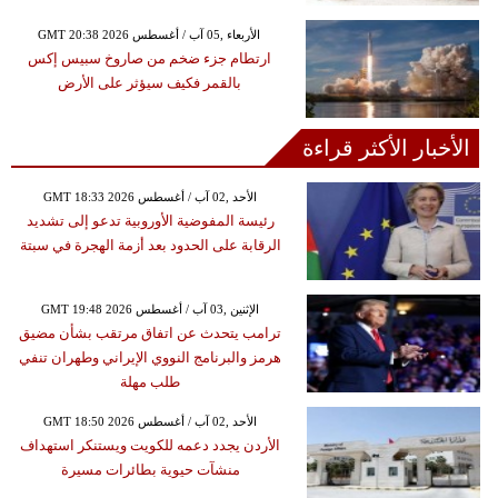
GMT 20:38 2026 الأربعاء ,05 آب / أغسطس
ارتطام جزء ضخم من صاروخ سبيس إكس
بالقمر فكيف سيؤثر على الأرض
الأخبار الأكثر قراءة
GMT 18:33 2026 الأحد ,02 آب / أغسطس
رئيسة المفوضية الأوروبية تدعو إلى تشديد
الرقابة على الحدود بعد أزمة الهجرة في سبتة
GMT 19:48 2026 الإثنين ,03 آب / أغسطس
ترامب يتحدث عن اتفاق مرتقب بشأن مضيق
هرمز والبرنامج النووي الإيراني وطهران تنفي
طلب مهلة
GMT 18:50 2026 الأحد ,02 آب / أغسطس
الأردن يجدد دعمه للكويت ويستنكر استهداف
منشآت حيوية بطائرات مسيرة