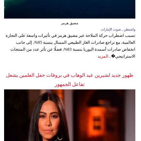
مضيق هرمز
واشنطن ـ صوت الإمارات
تسبب اضطراب حركة الملاحة عبر مضيق هرمز في تأثيرات واسعة على التجارة
العالمية، مع تراجع صادرات الغاز الطبيعي المسال بنسبة 95%، إلى جانب
انخفاض صادرات أسمدة اليوريا بنسبة 83%، فضلًا عن تأثر عدد من المنتجات
الاستراتيجي�...
المزيد
ظهور جديد لشيرين عبد الوهاب في بروفات حفل العلمين يشعل
تفاعل الجمهور